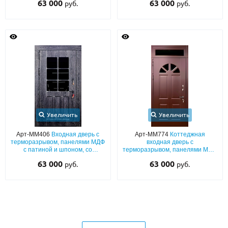
63 000
63 000
руб.
руб.
со стеклопакетом
Увеличить
Увеличить
Арт-ММ406
Входная дверь с
Арт-ММ774
Коттеджная
терморазрывом, панелями МДФ
входная дверь с
с патиной и шпоном, со
терморазрывом, панелями МДФ
стеклопакетом
(коричневый окрас по RAL) с
63 000
63 000
руб.
руб.
остекленной фрамугой