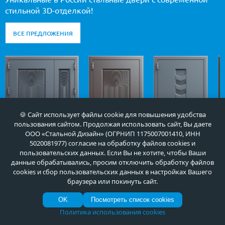
стильной 3D-отделкой!
ВСЕ ПРЕДЛОЖЕНИЯ
🍪 Сайт использует файлы cookie для повышения удобства
пользования сайтом. Продолжая использовать сайт, Вы даете
ООО «Стальной Дизайн» (ОГРНИП 1175007001410, ИНН
5020081977) согласие на обработку файлов cookies и
пользовательских данных. Если Вы не хотите, чтобы Ваши
данные обрабатывались, просим отключить обработку файлов
cookies и сбор пользовательских данных в настройках Вашего
Арт-ММ1507
Арт-ММ1534
Арт-ММ1279
браузера или покинуть сайт.
55 000
35 000
35 000
руб.
руб.
руб.
OK
Посмотреть список cookies
Политика использования cookies