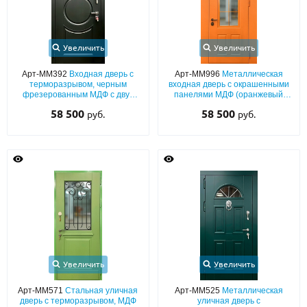
Увеличить
Увеличить
Арт-ММ392
Входная дверь с
Арт-ММ996
Металлическая
терморазрывом, черным
входная дверь с окрашенными
фрезерованным МДФ с двух
панелями МДФ (оранжевый
сторон
окрас по RAL) с широкими
58 500
58 500
руб.
руб.
наличниками, арочной
фрамугой и стеклопакетами
Увеличить
Увеличить
Арт-ММ571
Стальная уличная
Арт-ММ525
Металлическая
дверь с терморазрывом, МДФ
уличная дверь с