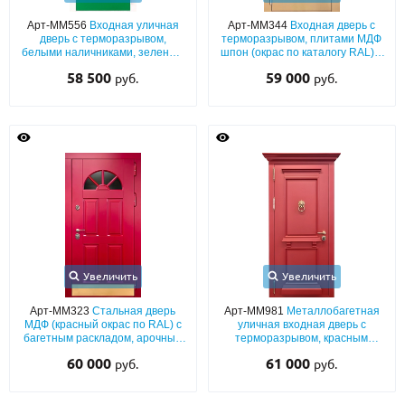
Арт-ММ556
Входная уличная
Арт-ММ344
Входная дверь с
дверь с терморазрывом,
терморазрывом, плитами МДФ
белыми наличниками, зеленым
шпон (окрас по каталогу RAL) с
МДФ (окрас по RAL) и
арочным стеклом
58 500
59 000
руб.
руб.
полукруглым стеклом
Увеличить
Увеличить
Арт-ММ323
Стальная дверь
Арт-ММ981
Металлобагетная
МДФ (красный окрас по RAL) с
уличная входная дверь с
багетным раскладом, арочным
терморазрывом, красным
стеклом и отбойником
порошковым напылением,
60 000
61 000
руб.
руб.
кнокером и карнизом