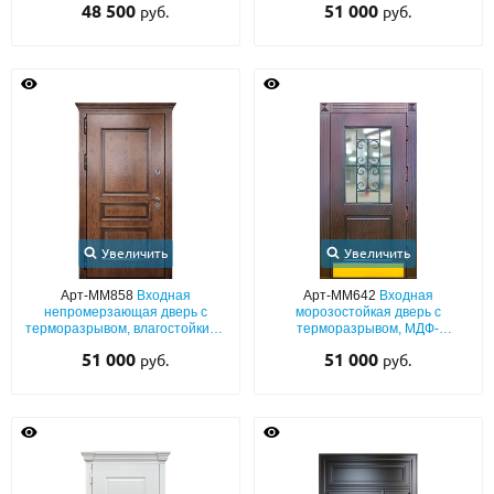
48 500
51 000
руб.
руб.
карнизом
Увеличить
Увеличить
Арт-ММ858
Входная
Арт-ММ642
Входная
непромерзающая дверь с
морозостойкая дверь с
терморазрывом, влагостойкими
терморазрывом, МДФ-
плитами МДФ с багетным
панелями с остеклением,
51 000
51 000
руб.
руб.
раскладом и карнизом
ковкой и отбойником из латуни