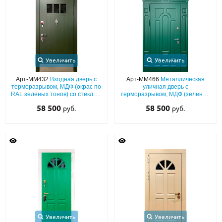
Увеличить
Увеличить
Арт-ММ432
Входная дверь с
Арт-ММ466
Металлическая
терморазрывом, МДФ (окрас по
уличная дверь с
RAL зеленых тонов) со стеклом,
терморазрывом, МДФ (зеленый
кнокером и отбойником
окрас по RAL) с фигурным
58 500
58 500
руб.
руб.
карнизом
Увеличить
Увеличить