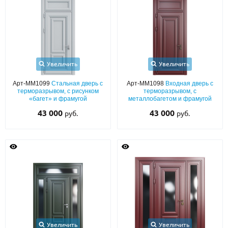
С реечным дизайном
(29)
ПО НАЗНАЧЕНИЮ
ПО ОСОБЕННОСТЯМ
ПО КОНСТРУКЦИИ
Увеличить
Увеличить
Арт-ММ1099
Стальная дверь с
Арт-ММ1098
Входная дверь с
терморазрывом, с рисунком
терморазрывом, с
Популярные двери
«багет» и фрамугой
металлобагетом и фрамугой
43 000
43 000
руб.
руб.
Двери со скидкой
ДВЕРИ С ТЕРМОРАЗРЫВОМ
ГАЛЕРЕЯ
ОПЛАТА
ДОСТАВКА
Увеличить
Увеличить
УСТАНОВКА