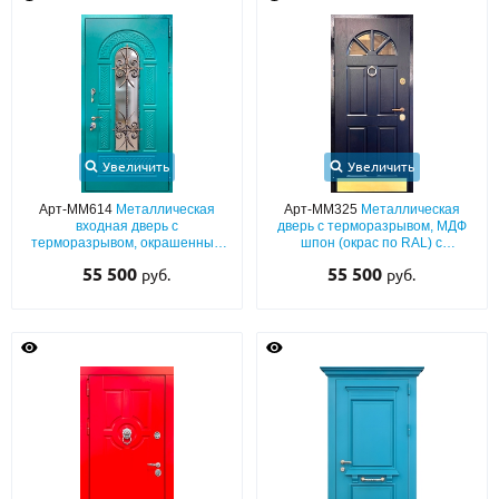
Увеличить
Увеличить
Арт-ММ614
Металлическая
Арт-ММ325
Металлическая
входная дверь с
дверь с терморазрывом, МДФ
терморазрывом, окрашенным
шпон (окрас по RAL) с
МДФ (бирюзовый цвет по RAL) с
отбойником, кнокером и
55 500
55 500
руб.
руб.
решеткой и остеклением
арочным стеклом