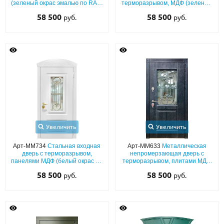
(зеленый окрас эмалью по RAL)
терморазрывом, МДФ (зеленый
с решеткой и стеклопакетом
окрас по RAL) с багетным
58 500
58 500
руб.
руб.
раскладом, полукруглым
стеклом и хромированным
кнокером
Увеличить
Увеличить
Арт-ММ734
Стальная входная
Арт-ММ633
Металлическая
дверь с терморазрывом,
непромерзающая дверь с
панелями МДФ (белый окрас по
терморазрывом, плитами МДФ
RAL) со стеклом, ковкой и
шпон с патиной, со
58 500
58 500
руб.
руб.
фигурным карнизом
стеклопакетом и решеткой