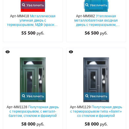
Увеличить
Увеличить
Арт-ММ418
Металлическая
Арт-ММ982
Утепленная
уличная дверь с
металлобагетная входная
терморазрывом, МДФ (красный
дверь с терморазрывом,
окрас по RAL) с хромированным
голубым полимерным
55 500
56 500
руб.
руб.
кнокером
окрашиванием и карнизом
Увеличить
Увеличить
Арт-ММ1128
Полуторная дверь
Арт-ММ1129
Полуторная дверь
с терморазрывом, с металл-
с терморазрывом типа «багет»
багетом, стеклом и фрамугой
со стеклом и фрамугой
58 000
58 000
руб.
руб.