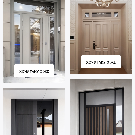
ХОЧУ ТАКУЮ ЖЕ
ХОЧУ ТАКУЮ ЖЕ