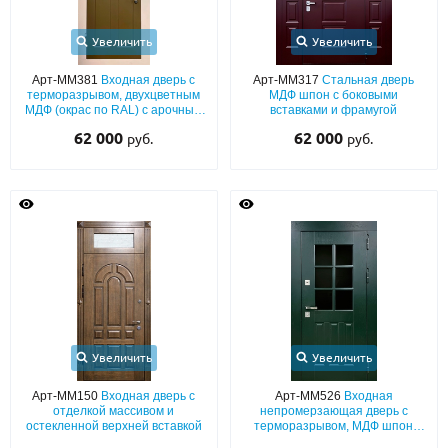
Увеличить
Увеличить
Арт-ММ381
Входная дверь с
Арт-ММ317
Стальная дверь
терморазрывом, двухцветным
МДФ шпон с боковыми
МДФ (окрас по RAL) с арочным
вставками и фрамугой
остеклением
62 000
62 000
руб.
руб.
Увеличить
Увеличить
Арт-ММ150
Входная дверь с
Арт-ММ526
Входная
отделкой массивом и
непромерзающая дверь с
остекленной верхней вставкой
терморазрывом, МДФ шпон
(темно-зелёный окрас по RAL)