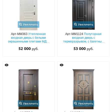
Увеличить
Увеличить
Арт-ММ363
Утепленная
Арт-ММ1124
Полуторная
входная дверь с белыми
входная дверь с
окрашенными плитами МДФ
терморазрывом, с багетным
(подбор по RAL) с капителями
рисунком и фрамугой
52 000
53 000
руб.
руб.
Увеличить
Увеличить