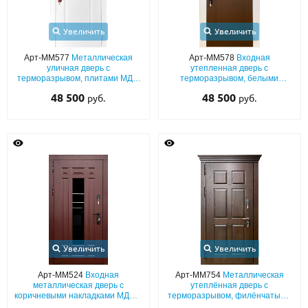
Увеличить
Увеличить
Арт-ММ577
Металлическая
Арт-ММ578
Входная
уличная дверь с
утепленная дверь с
терморазрывом, плитами МДФ
терморазрывом, белыми
(белый эмалевый окрас по RAL)
наличниками, коричневыми
48 500
48 500
руб.
руб.
со стеклом
плитами МДФ (окрас по RAL) и
стеклом
Увеличить
Увеличить
Арт-ММ524
Входная
Арт-ММ754
Металлическая
металлическая дверь с
утеплённая дверь с
коричневыми накладками МДФ с
терморазрывом, филёнчатыми
удлиненным стеклопакетом
плитами МДФ со шпоном и