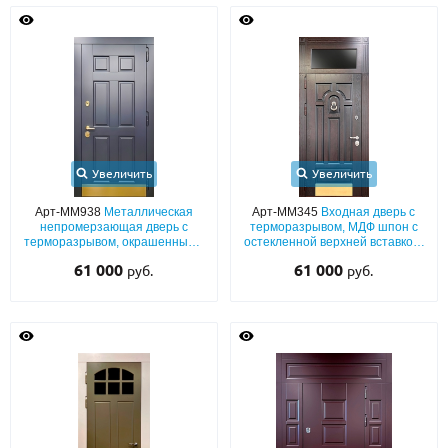
Увеличить
Увеличить
Арт-ММ938
Металлическая
Арт-ММ345
Входная дверь с
непромерзающая дверь с
терморазрывом, МДФ шпон с
терморазрывом, окрашенными
остекленной верхней вставкой,
плитами МДФ (подбор цвета по
латунным отбойником и
61 000
61 000
руб.
руб.
RAL) с латунным отбойником
кнокером