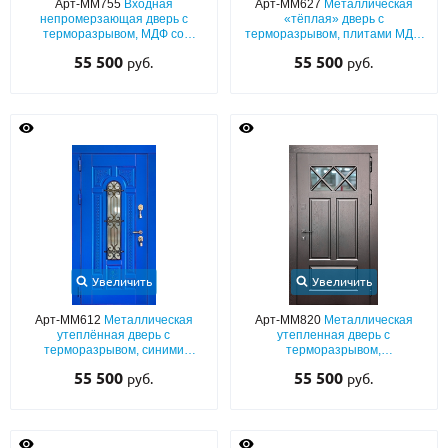
Арт-ММ755
Входная
Арт-ММ627
Металлическая
непромерзающая дверь с
«тёплая» дверь с
терморазрывом, МДФ со
терморазрывом, плитами МДФ
шпоном и багетным раскладом,
с натуральным шпоном, с
55 500
55 500
руб.
руб.
кнокером и парадной ручкой
карнизом и кнокером
Увеличить
Увеличить
Арт-ММ612
Металлическая
Арт-ММ820
Металлическая
утеплённая дверь с
утепленная дверь с
терморазрывом, синими
терморазрывом,
плитами МДФ (покраска по RAL)
шпонированными плитами МДФ
55 500
55 500
руб.
руб.
с остеклением и ковкой
с фрезеровкой и стеклопакетом