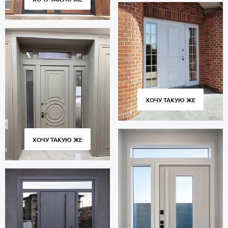
ХОЧУ ТАКУЮ ЖЕ
ХОЧУ ТАКУЮ ЖЕ