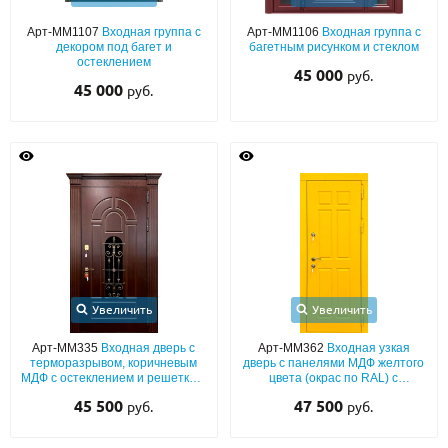
Арт-ММ1107
Входная группа с
Арт-ММ1106
Входная группа с
О НАС
декором под багет и
багетным рисунком и стеклом
остеклением
45 000
руб.
КОНТАКТЫ
45 000
руб.
Металлические двери от производителя с доставкой и установкой в
Москве и МО
НАЙТИ:
ПН-СБ - с 9:00 до 21:00, ВС - до 19:00
+7 (495) 411-44-41
INFO@META-M.RU
Увеличить
Увеличить
ЗАПРОСИТЬ РАСЧЕТ
Арт-ММ335
Входная дверь с
Арт-ММ362
Входная узкая
терморазрывом, коричневым
дверь с панелями МДФ желтого
МДФ с остеклением и решеткой,
цвета (окрас по RAL) с
капителями
шумоизоляцией
Каталог
Распродажа
Как купить
45 500
47 500
руб.
руб.
Записаться на замер