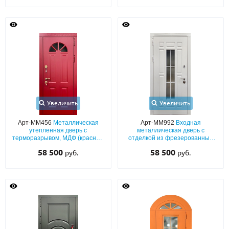
Увеличить
Увеличить
Арт-ММ456
Металлическая
Арт-ММ992
Входная
утепленная дверь с
металлическая дверь с
терморазрывом, МДФ (красный
отделкой из фрезерованных
окрас по RAL) с полукруглым
плит МДФ (окрас белого цвета
58 500
58 500
руб.
руб.
остеклением
по RAL) со стеклопакетом