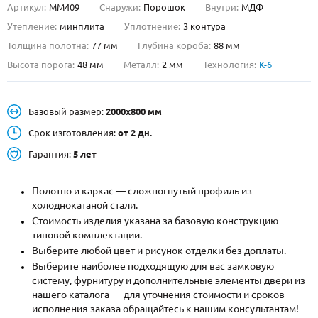
Артикул:
ММ409
Снаружи:
Порошок
Внутри:
МДФ
О НАС
Утепление:
минплита
Уплотнение:
3 контура
Толщина полотна:
77 мм
Глубина короба:
88 мм
КОНТАКТЫ
Высота порога:
48 мм
Металл:
2 мм
Технология:
K-6
Металлические двери от производителя с доставкой и установкой в
Базовый размер:
2000х800 мм
Москве и МО
Срок изготовления:
от 2 дн.
НАЙТИ:
Гарантия:
5 лет
ПН-СБ - с 9:00 до 21:00, ВС - до 19:00
+7 (495) 411-44-41
Полотно и каркас — сложногнутый профиль из
холоднокатаной стали.
INFO@META-M.RU
Стоимость изделия указана за базовую конструкцию
типовой комплектации.
ЗАПРОСИТЬ РАСЧЕТ
Выберите любой цвет и рисунок отделки без доплаты.
Выберите наиболее подходящую для вас замковую
систему, фурнитуру и дополнительные элементы двери из
Каталог
Распродажа
Как купить
нашего каталога — для уточнения стоимости и сроков
исполнения заказа обращайтесь к нашим консультантам!
Записаться на замер