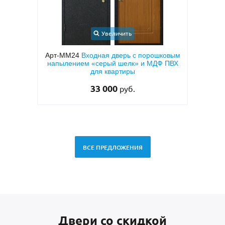
Увеличить
шковым
Арт-ММ95
Входная дверь в квартиру с
Ф ПВХ
коричневым порошковым покрытием
мета
«антик», бронеконвертом и МДФ (с
тем
теплоизоляцией)
25 000
руб.
ВСЕ ПРЕДЛОЖЕНИЯ
Двери со скидкой