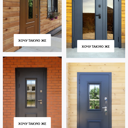
Внутренняя сторона: МДФ. На двери установлены замки 4-го
класса защиты.
В полости створки находится теплоизоляция минплита.
Уплотнители по периметру проема: 3 контура для
дополнительной звукоизоляции.
Дверь порошок предназначена для многолетней эксплуатации и
сохраняет работоспособность в течение 10 тысяч циклов
ХОЧУ ТАКУЮ ЖЕ
открытия и закрытия створки. Современное оборудование,
ХОЧУ ТАКУЮ ЖЕ
постоянный контроль качества на всех этапах производства
обеспечивают плотное прилегание створки к коробке без
зазоров и сквозняков.
Цена указана за базовый размер 2000х800 мм. Гарантия 5 лет.
Позвоните в отдел продаж или оставьте заявку на сайте, чтобы
приобрести дверь по габаритам вашего проема. Бесплатный
замер. Изготовление от 2 дн. Бережная доставка собственным
транспортом, монтаж.
ХОЧУ ТАКУЮ ЖЕ