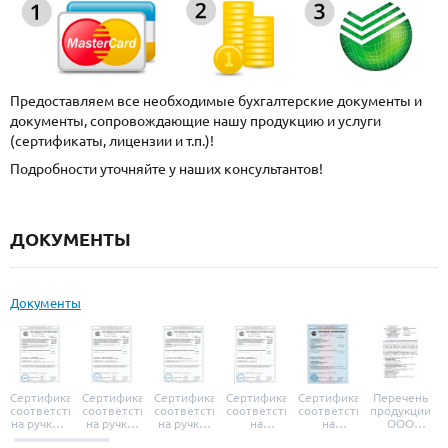
Предоставляем все необходимые бухгалтерские документы и
документы, сопровождающие нашу продукцию и услуги
(сертификаты, лицензии и т.п.)!
Подробности уточняйте у наших консультантов!
ДОКУМЕНТЫ
Документы
Сертификат
Сертификат
Сертификат
Сертификат
Сертификат
Перечень
соответствия
соответствия
соответствия
соответствия
соответствия
продукции
на ручки и
на ручки-
на ручки-
на
на
ООО
броненакладки
защелки
защелки
дверные
уплотнители
«УЗК», не