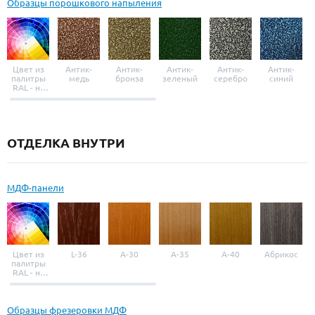
Образцы порошкового напыления
Цвет из
Антик-
Антик-
Антик-
Антик-
Антик-
палитры
медь
бронза
зеленый
серебро
синий
RAL - на
выбор
ОТДЕЛКА ВНУТРИ
МДФ-панели
Цвет из
L-36
A-30
A-35
A-40
Абрикос
палитры
RAL - на
выбор
Образцы фрезеровки МДФ