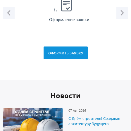
2.
1.
Оформление заявки
Зам
спец
ОФОРМИТЬ ЗАЯВКУ
Новоcти
07 Авг 2026
С Днём строителя! Создавая
архитектуру будущего