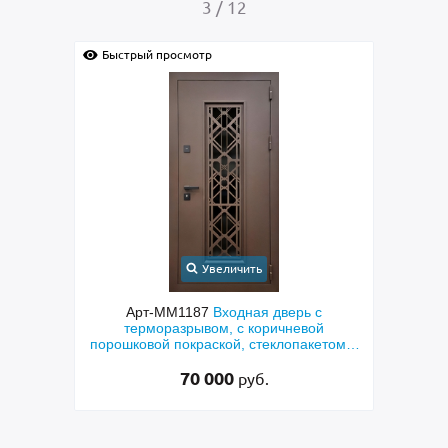
4
/
12
Быстрый просмотр
Быс
Увеличить
с
Арт-ММ1384
Входная дверь с
Арт-
й
металлофиленкой, бугельной ручкой и
м
етом и
порошковым напылением RAL 7021
45 000
руб.