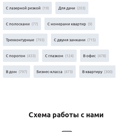
С лазерной резкой
(19)
Для дачи
(203)
С полосками
(77)
С номерами квартир
(9)
Трехконтурные
(793)
С двумя замками
(715)
С порогом
(433)
С глазком
(124)
В офис
(478)
В дом
(797)
Бизнес-класса
(473)
В квартиру
(300)
Схема работы с нами