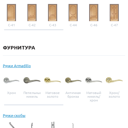
С-41
С-42
С-43
С-44
С-46
С-47
ФУРНИТУРА
Ручки Armadillo
Хром
Пепельный
Матовое
Античная
Матовый
Хром/
никель
золото
бронза
никель/
золото
хром
Ручки-скобы