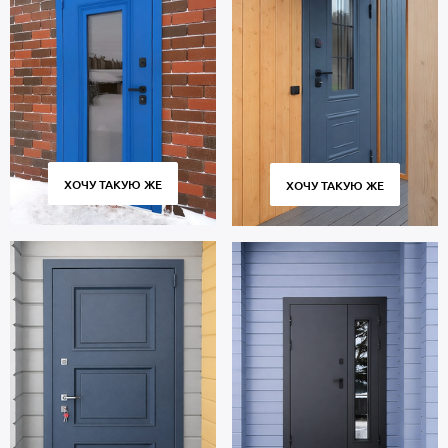
ХОЧУ ТАКУЮ ЖЕ
ХОЧУ ТАКУЮ ЖЕ