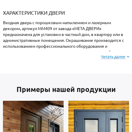
«Armadillo»
«Fuaro»
«Punto»
доводчики
«Schlegel
требующей
«Ajax»
Q-Lon»
сертификаци
ХАРАКТЕРИСТИКИ ДВЕРИ
Входная дверь с порошковым напылением и лазерным
декором, артикул ММ409 от завода «МЕТА ДВЕРИ»
предназначена для установки в частный дом, в квартиру или в
административные помещения. Окрашивание производится с
использованием профессионального оборудования и
закреплением в термопечи, поэтому поверхность устойчива к
Читать далее
механическим повреждениям, атмосферным явлениям и
морозам.
Обратите внимание: при заказе, вы можете
Примеры нашей продукции
выбрать цвет и фактуру
порошкового покрытия из
вариантов, представленных на сайте или из
образцов у специалиста по замерам.
Створка и короб — стальные листы и многоконтурный профиль
металлопрокат производства Россия, толщиной 2 мм.