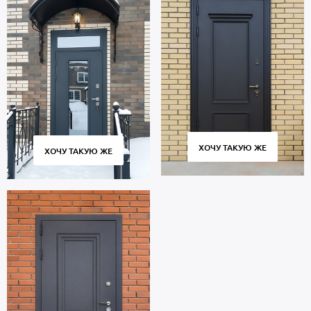
ХОЧУ ТАКУЮ ЖЕ
ХОЧУ ТАКУЮ ЖЕ