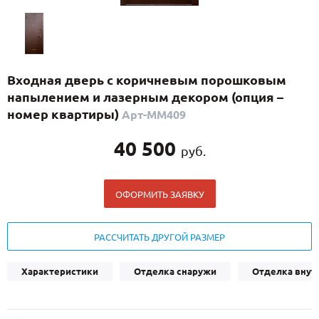
С реечным дизайном
(29)
ПО НАЗНАЧЕНИЮ
ПО ОСОБЕННОСТЯМ
Входная дверь с коричневым порошковым
ПО КОНСТРУКЦИИ
напылением и лазерным декором (опция –
номер квартиры)
Арт-ММ409
Популярные двери
40 500
руб.
Двери со скидкой
ОФОРМИТЬ ЗАЯВКУ
ДВЕРИ С ТЕРМОРАЗРЫВОМ
ГАЛЕРЕЯ
РАССЧИТАТЬ ДРУГОЙ РАЗМЕР
ОПЛАТА
Характеристики
Отделка снаружи
Отделка внут
ДОСТАВКА
УСТАНОВКА