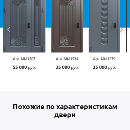
Арт-ММ1534
Арт-ММ1279
Арт-ММ1570
Арт-
35 000
35 000
45 000
45 0
руб.
руб.
руб.
Похожие по характеристикам
двери