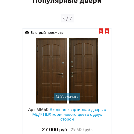
Популярные двери
3
/
7
Быстрый просмотр
Быс
Увеличить
иру с
Арт-ММ50
Входная квартирная дверь с
Арт-
тием
МДФ ПВХ коричневого цвета с двух
две
 (с
сторон
двух
27 000
руб.
29 500 руб.