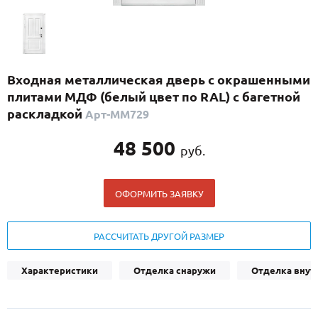
С реечным дизайном
(29)
ПО НАЗНАЧЕНИЮ
ПО ОСОБЕННОСТЯМ
Входная металлическая дверь с окрашенными
ПО КОНСТРУКЦИИ
плитами МДФ (белый цвет по RAL) с багетной
раскладкой
Арт-ММ729
Популярные двери
48 500
руб.
Двери со скидкой
ОФОРМИТЬ ЗАЯВКУ
ДВЕРИ С ТЕРМОРАЗРЫВОМ
ГАЛЕРЕЯ
РАССЧИТАТЬ ДРУГОЙ РАЗМЕР
ОПЛАТА
Характеристики
Отделка снаружи
Отделка внут
ДОСТАВКА
УСТАНОВКА