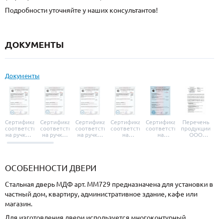
Подробности уточняйте у наших консультантов!
ДОКУМЕНТЫ
Документы
Сертификат
Сертификат
Сертификат
Сертификат
Сертификат
Перечень
соответствия
соответствия
соответствия
соответствия
соответствия
продукции
на ручки и
на ручки-
на ручки-
на
на
ООО
броненакладки
защелки
защелки
дверные
уплотнители
«УЗК», не
«Armadillo»
«Fuaro»
«Punto»
доводчики
«Schlegel
требующей
«Ajax»
Q-Lon»
сертификаци
ОСОБЕННОСТИ ДВЕРИ
Стальная дверь МДФ арт. ММ729 предназначена для установки в
частный дом, квартиру, административное здание, кафе или
магазин.
Для изготовления двери используется многоконтурный