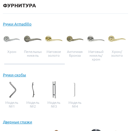
ФУРНИТУРА
Ручки Armadillo
Хром
Пепельный
Матовое
Античная
Матовый
Хром/
никель
золото
бронза
никель/
золото
хром
Ручки-скобы
Модель
Модель
Модель
Модель
№1
№2
№3
№4
Дверные глазки