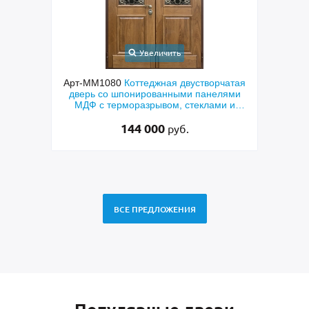
Увеличить
ходная
Арт-ММ1080
Коттеджная двустворчатая
Арт-
й МДФ
дверь со шпонированными панелями
терм
мным
МДФ с терморазрывом, стеклами и
кор
коваными решетками
144 000
руб.
ВСЕ ПРЕДЛОЖЕНИЯ