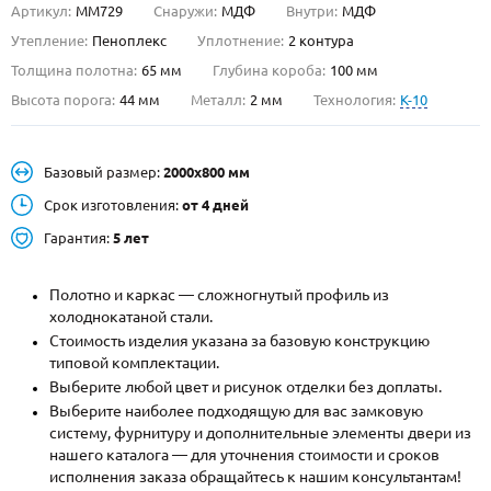
Артикул:
ММ729
Снаружи:
МДФ
Внутри:
МДФ
О НАС
Утепление:
Пеноплекс
Уплотнение:
2 контура
Толщина полотна:
65 мм
Глубина короба:
100 мм
КОНТАКТЫ
Высота порога:
44 мм
Металл:
2 мм
Технология:
K-10
Металлические двери от производителя с доставкой и установкой в
Базовый размер:
2000х800 мм
Москве и МО
Срок изготовления:
от 4 дней
НАЙТИ:
Гарантия:
5 лет
ПН-СБ - с 9:00 до 21:00, ВС - до 19:00
+7 (495) 411-44-41
Полотно и каркас — сложногнутый профиль из
холоднокатаной стали.
INFO@META-M.RU
Стоимость изделия указана за базовую конструкцию
типовой комплектации.
ЗАПРОСИТЬ РАСЧЕТ
Выберите любой цвет и рисунок отделки без доплаты.
Выберите наиболее подходящую для вас замковую
систему, фурнитуру и дополнительные элементы двери из
Каталог
Распродажа
Как купить
нашего каталога — для уточнения стоимости и сроков
исполнения заказа обращайтесь к нашим консультантам!
Записаться на замер