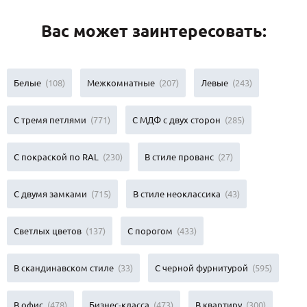
Вас может заинтересовать:
Белые
(108)
Межкомнатные
(207)
Левые
(243)
С тремя петлями
(771)
С МДФ с двух сторон
(285)
С покраской по RAL
(230)
В стиле прованс
(27)
С двумя замками
(715)
В стиле неоклассика
(43)
Светлых цветов
(137)
С порогом
(433)
В скандинавском стиле
(33)
С черной фурнитурой
(595)
В офис
(478)
Бизнес-класса
(473)
В квартиру
(300)