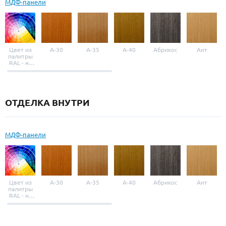
МДФ-панели
Цвет из
A-30
A-35
A-40
Абрикос
Ант
палитры
RAL - на
выбор
ОТДЕЛКА ВНУТРИ
МДФ-панели
Цвет из
A-30
A-35
A-40
Абрикос
Ант
палитры
RAL - на
выбор