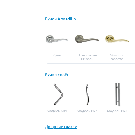
Ручки Armadillo
Хром
Пепельный
Матовое
никель
золото
Ручки-скобы
Модель №1
Модель №2
Модель №3
Дверные глазки