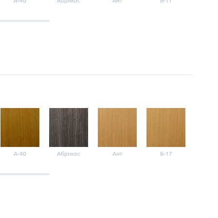
A-40
Абрикос
Ант
Б-17
Б-3
A-40
Абрикос
Ант
Б-17
Б-3