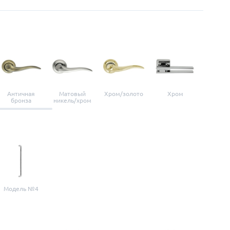
Античная
Матовый
Хром/золото
Хром
Мато
бронза
никель/хром
нике
Модель №4