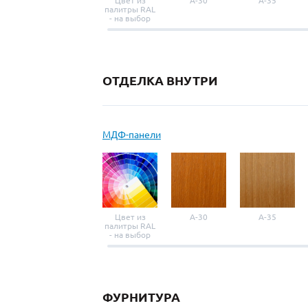
Цвет из
A-30
A-35
палитры RAL
- на выбор
ОТДЕЛКА ВНУТРИ
МДФ-панели
Цвет из
A-30
A-35
палитры RAL
- на выбор
ФУРНИТУРА