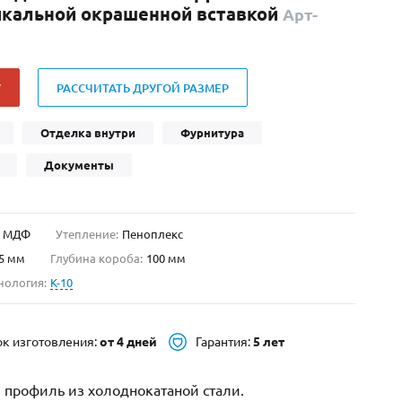
икальной окрашенной вставкой
Арт-
Нестандартные
(479)
Двустворчатые
(42)
С фрамугой
(265)
У
РАССЧИТАТЬ ДРУГОЙ РАЗМЕР
С внутренним открыванием
(2)
4-го класса защиты
(499)
Отделка внутри
Фурнитура
Полуторапольные
(289)
Документы
МДФ
Утепление:
Пеноплекс
5 мм
Глубина короба:
100 мм
нология:
K-10
ок изготовления:
от 4 дней
Гарантия:
5 лет
 профиль из холоднокатаной стали.