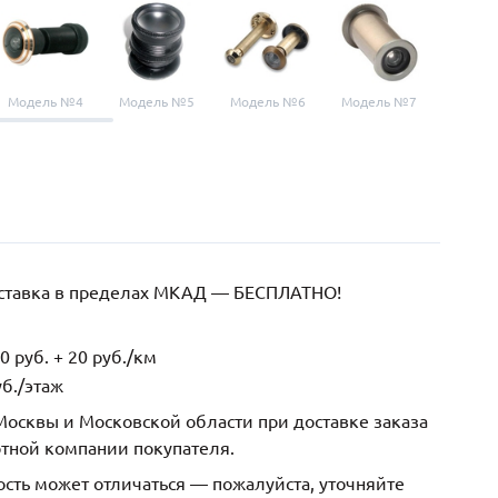
Модель №4
Модель №5
Модель №6
Модель №7
Модел
оставка в пределах МКАД — БЕСПЛАТНО!
 руб. + 20 руб./км
б./этаж
осквы и Московской области при доставке заказа
ртной компании покупателя.
ость может отличаться — пожалуйста, уточняйте