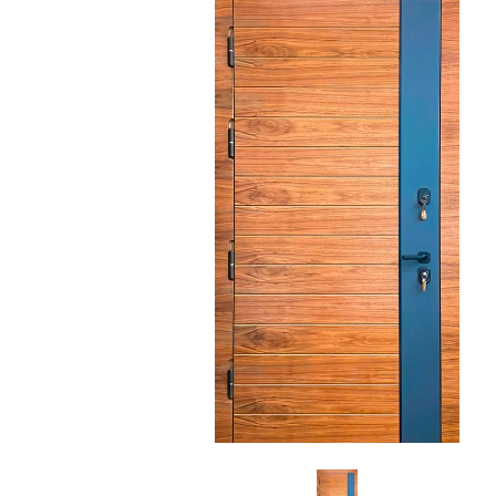
С зеркалом
Для дачи
(13)
(
С выдавленным рисунком
Для бани
(35)
(
С металлобагетом
Для общес
(571)
Белые
Для магаз
(108)
С геометрическим рисунком
Для элект
(46)
С реечным дизайном
В лифтов
(29)