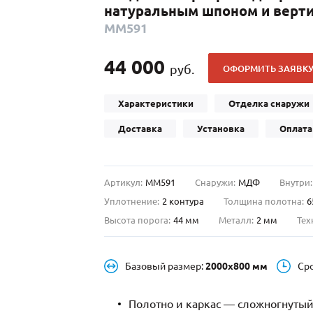
натуральным шпоном и верт
С отбойником
203)
(91)
ММ591
С кнокером
42)
(94)
твенных зданий
С импостами
(93)
(73)
44 000
руб.
ОФОРМИТЬ ЗАЯВК
ина
С карнизом
(49)
(207)
рощитовой
С витражами
(14)
(11)
Характеристики
Отделка снаружи
ые холлы
В современном стиле
(23)
(183)
Доставка
Установка
Оплата
Артикул:
ММ591
Снаружи:
МДФ
Внутри:
Уплотнение:
2 контура
Толщина полотна:
6
Высота порога:
44 мм
Металл:
2 мм
Тех
Базовый размер:
2000х800 мм
Ср
Полотно и каркас — сложногнутый