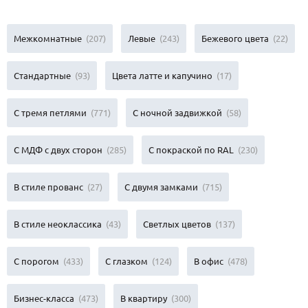
Межкомнатные
(207)
Левые
(243)
Бежевого цвета
(22)
Стандартные
(93)
Цвета латте и капучино
(17)
С тремя петлями
(771)
С ночной задвижкой
(58)
С МДФ с двух сторон
(285)
С покраской по RAL
(230)
В стиле прованс
(27)
С двумя замками
(715)
В стиле неоклассика
(43)
Светлых цветов
(137)
С порогом
(433)
С глазком
(124)
В офис
(478)
Бизнес-класса
(473)
В квартиру
(300)