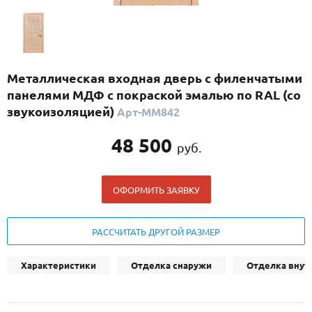
С реечным дизайном
(29)
ПО НАЗНАЧЕНИЮ
ПО ОСОБЕННОСТЯМ
Металлическая входная дверь с филенчатыми
ПО КОНСТРУКЦИИ
панелями МДФ с покраской эмалью по RAL (со
звукоизоляцией)
Арт-ММ842
Популярные двери
48 500
руб.
Двери со скидкой
ОФОРМИТЬ ЗАЯВКУ
ДВЕРИ С ТЕРМОРАЗРЫВОМ
ГАЛЕРЕЯ
РАССЧИТАТЬ ДРУГОЙ РАЗМЕР
ОПЛАТА
Характеристики
Отделка снаружи
Отделка внут
ДОСТАВКА
УСТАНОВКА