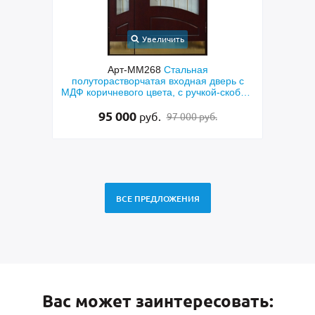
Увеличить
 дверь
Арт-ММ268
Стальная
А
еклами
полуторастворчатая входная дверь с
пара
МДФ коричневого цвета, с ручкой-скобой,
ла
латунными отбойниками и остеклением
95 000
руб.
97 000 руб.
ВСЕ ПРЕДЛОЖЕНИЯ
Вас может заинтересовать: