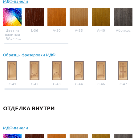
МДФ-панели
Цвет из
L-36
A-30
A-35
A-40
Абрикос
палитры
RAL - на
выбор
Образцы фрезеровки МДФ
С-41
С-42
С-43
С-44
С-46
С-47
ОТДЕЛКА ВНУТРИ
МДФ-панели