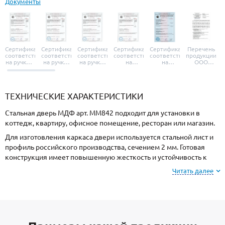
Документы
Сертификат
Сертификат
Сертификат
Сертификат
Сертификат
Перечень
соответствия
соответствия
соответствия
соответствия
соответствия
продукции
на ручки и
на ручки-
на ручки-
на
на
ООО
броненакладки
защелки
защелки
дверные
уплотнители
«УЗК», не
«Armadillo»
«Fuaro»
«Punto»
доводчики
«Schlegel
требующей
«Ajax»
Q-Lon»
сертификаци
ТЕХНИЧЕСКИЕ ХАРАКТЕРИСТИКИ
Стальная дверь МДФ арт. ММ842 подходит для установки в
коттедж, квартиру, офисное помещение, ресторан или магазин.
Для изготовления каркаса двери используется стальной лист и
профиль российского производства, сечением 2 мм. Готовая
конструкция имеет повышенную жесткость и устойчивость к
силовому взлому.
Читать далее
Для отделки с внешней стороны используется МДФ, и МДФ с
внутренней стороны. Подберите оттенок покрытия из
вариантов, представленных на сайте.
В комплект входят: утеплитель полотна пеноплекс с низким