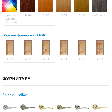
Цвет из
L-36
A-30
A-35
A-40
Абрикос
палитры
RAL - на
выбор
Образцы фрезеровки МДФ
С-41
С-42
С-43
С-44
С-46
С-47
ФУРНИТУРА
Ручки Armadillo