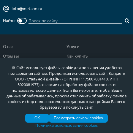
info@meta-m.ru
Найти:
О нас
Услуги
Отзывы
Как купить
Полезное
Документы
🍪 Сайт использует файлы cookie для повышения удобства
пользования сайтом. Продолжая использовать сайт, Вы даете
Новости
Фото продукции
ООО «Стальной Дизайн» (ОГРНИП 1175007001410, ИНН
5020081977) согласие на обработку файлов cookies и
Контакты
Гарантии и возврат
пользовательских данных. Если Вы не хотите, чтобы Ваши
данные обрабатывались, просим отключить обработку файлов
Каталог дверей
Двери в дом
cookies и сбор пользовательских данных в настройках Вашего
браузера или покинуть сайт.
Двери со скидкой
Парадные двери
OK
Посмотреть список cookies
Популярные двери
Двери в квартиру
Политика использования cookies
Быстрый подбор двери
Тамбурные двери