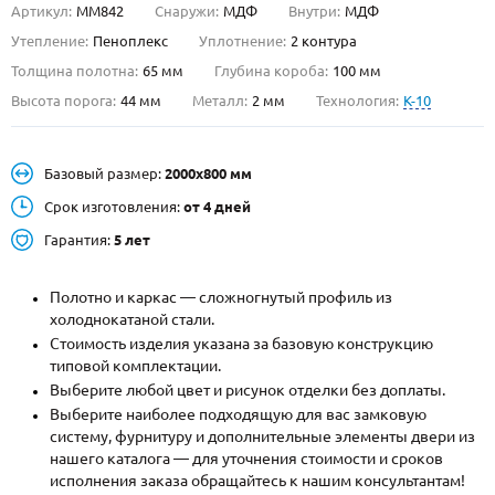
Артикул:
ММ842
Снаружи:
МДФ
Внутри:
МДФ
О НАС
Утепление:
Пеноплекс
Уплотнение:
2 контура
Толщина полотна:
65 мм
Глубина короба:
100 мм
КОНТАКТЫ
Высота порога:
44 мм
Металл:
2 мм
Технология:
K-10
Металлические двери от производителя с доставкой и установкой в
Базовый размер:
2000х800 мм
Москве и МО
Срок изготовления:
от 4 дней
НАЙТИ:
Гарантия:
5 лет
ПН-СБ - с 9:00 до 21:00, ВС - до 19:00
+7 (495) 411-44-41
Полотно и каркас — сложногнутый профиль из
холоднокатаной стали.
INFO@META-M.RU
Стоимость изделия указана за базовую конструкцию
типовой комплектации.
ЗАПРОСИТЬ РАСЧЕТ
Выберите любой цвет и рисунок отделки без доплаты.
Выберите наиболее подходящую для вас замковую
систему, фурнитуру и дополнительные элементы двери из
Каталог
Распродажа
Как купить
нашего каталога — для уточнения стоимости и сроков
исполнения заказа обращайтесь к нашим консультантам!
Записаться на замер