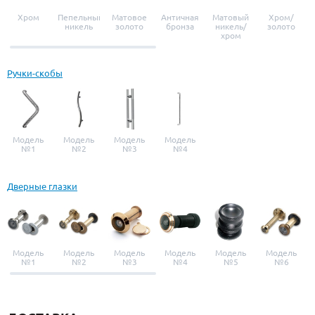
Хром
Пепельный
Матовое
Античная
Матовый
Хром/
никель
золото
бронза
никель/
золото
хром
Ручки-скобы
Модель
Модель
Модель
Модель
№1
№2
№3
№4
Дверные глазки
Модель
Модель
Модель
Модель
Модель
Модель
№1
№2
№3
№4
№5
№6