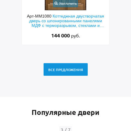
Увеличить
ходная
Арт-ММ1080
Коттеджная двустворчатая
Арт-
й МДФ
дверь со шпонированными панелями
терм
мным
МДФ с терморазрывом, стеклами и
кор
коваными решетками
144 000
руб.
ВСЕ ПРЕДЛОЖЕНИЯ
Популярные двери
3
/
7