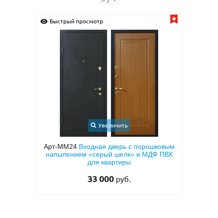
Быстрый просмотр
Быс
Увеличить
иру с
Арт-ММ24
Входная дверь с порошковым
Арт
тием
напылением «серый шелк» и МДФ ПВХ
МД
 (с
для квартиры
33 000
руб.