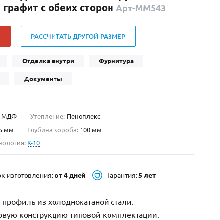
 графит с обеих сторон
Арт-ММ543
Нестандартные
(479)
Двустворчатые
(42)
У
РАССЧИТАТЬ ДРУГОЙ РАЗМЕР
С фрамугой
(265)
С внутренним открыванием
(2)
Отделка внутри
Фурнитура
4-го класса защиты
(499)
Документы
Полуторапольные
(289)
МДФ
Утепление:
Пеноплекс
5 мм
Глубина короба:
100 мм
нология:
K-10
ок изготовления:
от 4 дней
Гарантия:
5 лет
 профиль из холоднокатаной стали.
зовую конструкцию типовой комплектации.