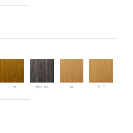
A-40
Абрикос
Ант
Б-17
Б-3