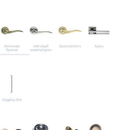
Античная
Матовый
Хром/золото
Хром
Мато
бронза
никель/хром
нике
Модель №4