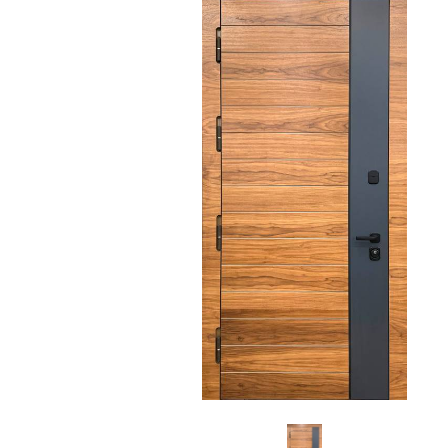
С зеркалом
Для дачи
(13)
(
С выдавленным рисунком
Для бани
(35)
(
С металлобагетом
Для общес
(571)
Белые
Для магаз
(108)
С геометрическим рисунком
Для элект
(46)
С реечным дизайном
В лифтов
(29)