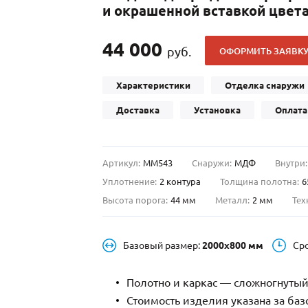
и окрашенной вставкой цвета
С отбойником
203)
(91)
С кнокером
42)
(94)
44 000
руб.
ОФОРМИТЬ ЗАЯВК
твенных зданий
С импостами
(93)
(73)
ина
С карнизом
(49)
(207)
Характеристики
Отделка снаружи
рощитовой
С витражами
(14)
(11)
Доставка
Установка
Оплата
ые холлы
В современном стиле
(23)
(183)
Артикул:
ММ543
Снаружи:
МДФ
Внутри:
Уплотнение:
2 контура
Толщина полотна:
6
Высота порога:
44 мм
Металл:
2 мм
Тех
Базовый размер:
2000х800 мм
Ср
Полотно и каркас — сложногнутый
Стоимость изделия указана за ба