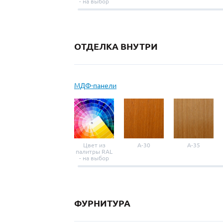
- на выбор
ОТДЕЛКА ВНУТРИ
МДФ-панели
Цвет из
A-30
A-35
палитры RAL
- на выбор
ФУРНИТУРА