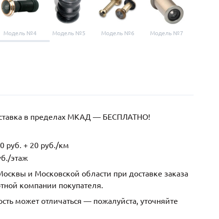
Модель №4
Модель №5
Модель №6
Модель №7
Модел
оставка в пределах МКАД — БЕСПЛАТНО!
 руб. + 20 руб./км
б./этаж
осквы и Московской области при доставке заказа
ртной компании покупателя.
ость может отличаться — пожалуйста, уточняйте