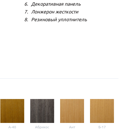
Декоративная панель
Лонжерон жесткости
Резиновый уплотнитель
A-40
Абрикос
Ант
Б-17
Б-3