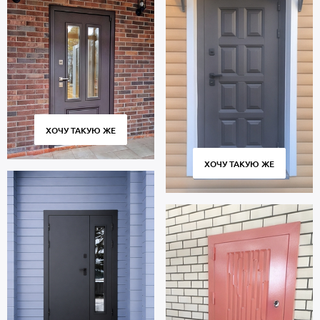
ХОЧУ ТАКУЮ ЖЕ
ХОЧУ ТАКУЮ ЖЕ