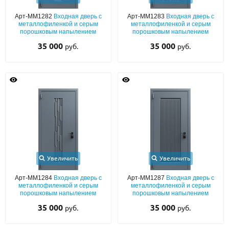
Арт-ММ1282
Входная дверь с
Арт-ММ1283
Входная дверь с
О НАС
металлофиленкой и серым
металлофиленкой и серым
порошковым напылением
порошковым напылением
КОНТАКТЫ
35 000
35 000
руб.
руб.
Металлические двери от производителя с доставкой и установкой в
Москве и МО
НАЙТИ:
ПН-СБ - с 9:00 до 21:00, ВС - до 19:00
+7 (495) 411-44-41
INFO@META-M.RU
Увеличить
Увеличить
ЗАПРОСИТЬ РАСЧЕТ
Арт-ММ1284
Входная дверь с
Арт-ММ1287
Входная дверь с
металлофиленкой и серым
металлофиленкой и серым
порошковым напылением
порошковым напылением
Каталог
Распродажа
Как купить
35 000
35 000
руб.
руб.
Записаться на замер