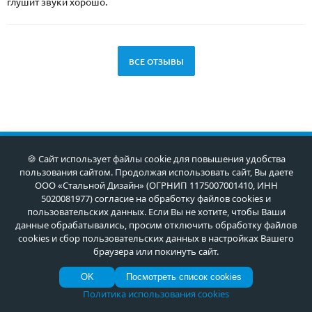
глушит звуки хорошо.
ВСЕ ОТЗЫВЫ
🍪 Сайт использует файлы cookie для повышения удобства
НОВАЯ КОЛЛЕКЦИЯ 2025 от Meta
пользования сайтом. Продолжая использовать сайт, Вы даете
ООО «Стальной Дизайн» (ОГРНИП 1175007001410, ИНН
5020081977) согласие на обработку файлов cookies и
Уникальные в России стальные двери с современной
пользовательских данных. Если Вы не хотите, чтобы Ваши
стильной 3D-отделкой!
данные обрабатывались, просим отключить обработку файлов
cookies и сбор пользовательских данных в настройках Вашего
браузера или покинуть сайт.
ВСЕ ПРЕДЛОЖЕНИЯ
OK
Посмотреть список cookies
Политика использования cookies