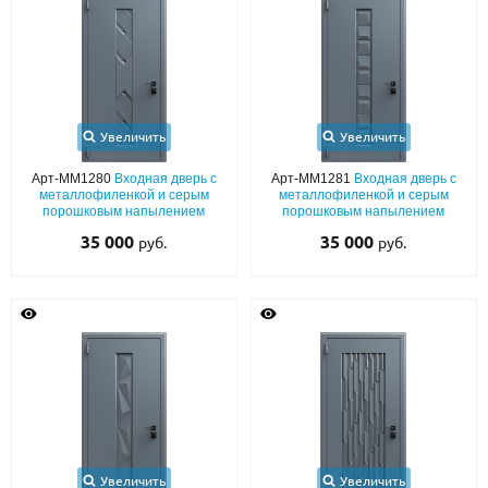
С реечным дизайном
(29)
ПО НАЗНАЧЕНИЮ
ПО ОСОБЕННОСТЯМ
ПО КОНСТРУКЦИИ
Увеличить
Увеличить
Арт-ММ1280
Входная дверь с
Арт-ММ1281
Входная дверь с
металлофиленкой и серым
металлофиленкой и серым
Популярные двери
порошковым напылением
порошковым напылением
35 000
35 000
руб.
руб.
Двери со скидкой
ДВЕРИ С ТЕРМОРАЗРЫВОМ
ГАЛЕРЕЯ
ОПЛАТА
ДОСТАВКА
Увеличить
Увеличить
УСТАНОВКА