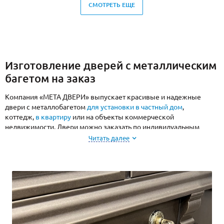
СМОТРЕТЬ ЕЩЕ
Изготовление дверей с металлическим
багетом на заказ
Компания «МЕТА ДВЕРИ» выпускает красивые и надежные
двери с металлобагетом
для установки в частный дом
,
коттедж,
в квартиру
или на объекты коммерческой
недвижимости. Двери можно заказать по индивидуальным
размерам и с комплектацией на выбор.
Читать далее
Для производства наших дверей мы используем современные
производственные линии с оборудованием для резки, гибки и
сварки металла, а также для изготовления декоративных
панелей. Мы уверены в долговечности и надежности нашей
продукции и даем гарантию на двери, установленные
специалистами компании.