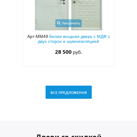
Увеличить
 дверь с МДФ с
Арт-ММ1573
Входная дверь с
изоляцией
металлофиленкой, бугельной ручкой и
темно-серым порошковым покрытием
RAL 7021
.
45 000
руб.
ВСЕ ПРЕДЛОЖЕНИЯ