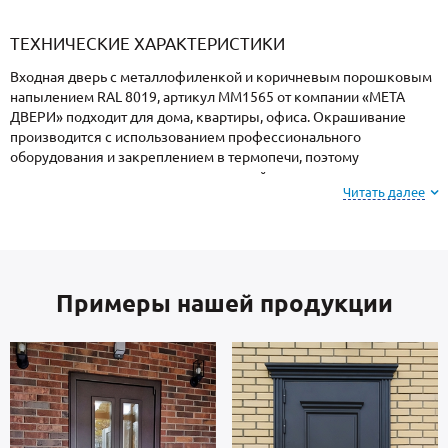
«Armadillo»
«Fuaro»
«Punto»
доводчики
«Schlegel
требующей
«Ajax»
Q-Lon»
сертификаци
ТЕХНИЧЕСКИЕ ХАРАКТЕРИСТИКИ
Входная дверь с металлофиленкой и коричневым порошковым
напылением RAL 8019, артикул ММ1565 от компании «МЕТА
ДВЕРИ» подходит для дома, квартиры, офиса. Окрашивание
производится с использованием профессионального
оборудования и закреплением в термопечи, поэтому
поверхность имеет повышенную устойчивость к сколам и
Читать далее
царапинам, перепадам температур, повышенной влажности и
осадкам.
Внимание: при заказе, вы можете
выбрать цвет и
Примеры нашей продукции
фактуру
порошкового покрытия из вариантов,
представленных на сайте или из образцов у
специалиста по замерам.
В основе двери — стальные листы и многоконтурный профиль
отечественного производства, толщиной 2 мм. Изнутри отделка: