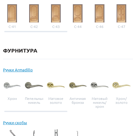
С-41
С-42
С-43
С-44
С-46
С-47
ФУРНИТУРА
Ручки Armadillo
Хром
Пепельный
Матовое
Античная
Матовый
Хром/
никель
золото
бронза
никель/
золото
хром
Ручки-скобы