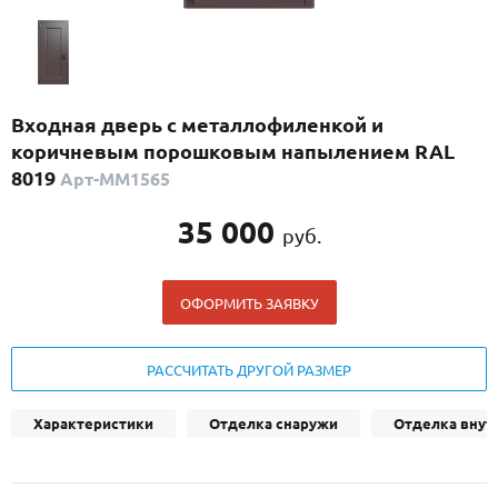
С реечным дизайном
(29)
ПО НАЗНАЧЕНИЮ
ПО ОСОБЕННОСТЯМ
Входная дверь с металлофиленкой и
ПО КОНСТРУКЦИИ
коричневым порошковым напылением RAL
8019
Арт-ММ1565
Популярные двери
35 000
руб.
Двери со скидкой
ОФОРМИТЬ ЗАЯВКУ
ДВЕРИ С ТЕРМОРАЗРЫВОМ
ГАЛЕРЕЯ
РАССЧИТАТЬ ДРУГОЙ РАЗМЕР
ОПЛАТА
Характеристики
Отделка снаружи
Отделка внут
ДОСТАВКА
УСТАНОВКА