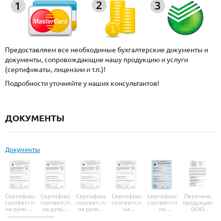
Предоставляем все необходимые бухгалтерские документы и
документы, сопровождающие нашу продукцию и услуги
(сертификаты, лицензии и т.п.)!
Подробности уточняйте у наших консультантов!
ДОКУМЕНТЫ
Документы
Сертификат
Сертификат
Сертификат
Сертификат
Сертификат
Перечень
соответствия
соответствия
соответствия
соответствия
соответствия
продукции
на ручки и
на ручки-
на ручки-
на
на
ООО
броненакладки
защелки
защелки
дверные
уплотнители
«УЗК», не