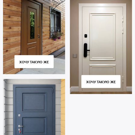
ХОЧУ ТАКУЮ ЖЕ
ХОЧУ ТАКУЮ ЖЕ