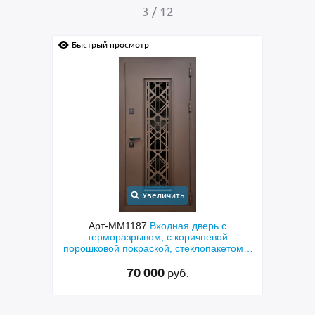
4
/
12
Быстрый просмотр
Увеличить
 дверь с
Арт-ММ1384
Входная дверь с
ричневой
металлофиленкой, бугельной ручкой и
еклопакетом и
порошковым напылением RAL 7021
 резка»
45 000
руб.