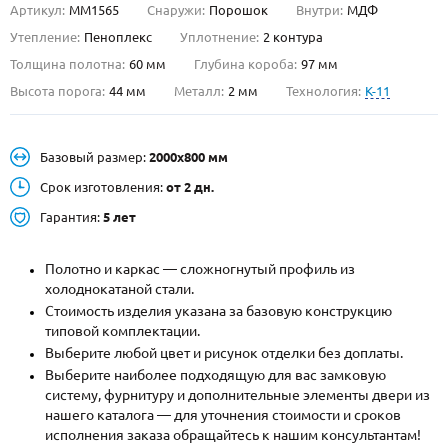
Артикул:
ММ1565
Снаружи:
Порошок
Внутри:
МДФ
О НАС
Утепление:
Пеноплекс
Уплотнение:
2 контура
Толщина полотна:
60 мм
Глубина короба:
97 мм
КОНТАКТЫ
Высота порога:
44 мм
Металл:
2 мм
Технология:
K-11
Металлические двери от производителя с доставкой и установкой в
Базовый размер:
2000х800 мм
Москве и МО
Срок изготовления:
от 2 дн.
НАЙТИ:
Гарантия:
5 лет
ПН-СБ - с 9:00 до 21:00, ВС - до 19:00
+7 (495) 411-44-41
Полотно и каркас — сложногнутый профиль из
холоднокатаной стали.
INFO@META-M.RU
Стоимость изделия указана за базовую конструкцию
типовой комплектации.
ЗАПРОСИТЬ РАСЧЕТ
Выберите любой цвет и рисунок отделки без доплаты.
Выберите наиболее подходящую для вас замковую
систему, фурнитуру и дополнительные элементы двери из
Каталог
Распродажа
Как купить
нашего каталога — для уточнения стоимости и сроков
исполнения заказа обращайтесь к нашим консультантам!
Записаться на замер