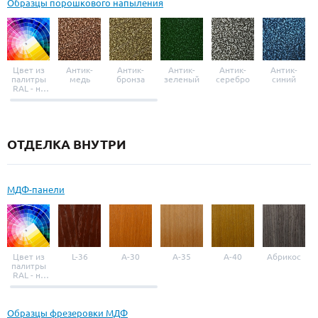
Образцы порошкового напыления
Цвет из
Антик-
Антик-
Антик-
Антик-
Антик-
палитры
медь
бронза
зеленый
серебро
синий
RAL - на
выбор
ОТДЕЛКА ВНУТРИ
МДФ-панели
Цвет из
L-36
A-30
A-35
A-40
Абрикос
палитры
RAL - на
выбор
Образцы фрезеровки МДФ