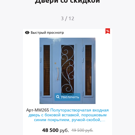
Двери со скидкой
4
/
12
Быстрый просмотр
Увеличить
рчатая входная
Арт-ММ278
Металлическая коричневая
й, порошковым
техническая дверь
кой-скобой,
кой
15 000
руб.
15 500 руб.
00 руб.