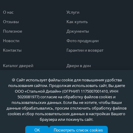
О нас
Услуги
Отзывы
Как купить
Полезное
Документы
Новости
Фото продукции
Контакты
Гарантии и возврат
Каталог дверей
Двери в дом
Двери со скидкой
Парадные двери
🍪 Сайт использует файлы cookie для повышения удобства
Популярные двери
Двери в квартиру
пользования сайтом. Продолжая использовать сайт, Вы даете
ООО «Стальной Дизайн» (ОГРНИП 1175007001410, ИНН
Быстрый подбор двери
Тамбурные двери
5020081977) согласие на обработку файлов cookies и
пользовательских данных. Если Вы не хотите, чтобы Ваши
Двери класса ЭКОНОМ
Противопожарные двери
данные обрабатывались, просим отключить обработку файлов
cookies и сбор пользовательских данных в настройках Вашего
браузера или покинуть сайт.
Политика обработки персональных данных
OK
Посмотреть список cookies
Политика обработки файлов Cookie