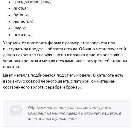
гроздья винограда;
листья;
О НАС
бутоны;
лепестки;
КОНТАКТЫ
шары;
пики и тд.
Узор может повторять форму и размер стеклопакета или
Металлические двери от производителя с доставкой и установкой в
Москве и МО
выступать за пределы области стекла. Обычно металлический
декор находится снаружи, но по желанию клиента возможна
НАЙТИ:
установка решетки между стеклами или с внутренней стороны
полотна.
ПН-СБ - с 9:00 до 21:00, ВС - до 19:00
Цвет металла подбирается под стиль модели. В каталоге есть
+7 (495) 411-44-41
варианты с ковкой черного цвета, с патиной, с имитацией
состаренного золота, серебра и бронзы.
INFO@META-M.RU
ЗАПРОСИТЬ РАСЧЕТ
Обратите внимание: у нас вы можете купить
комплект из уличной двери и оконных решеток в
Каталог
Распродажа
Как купить
идентичном оформлении.
Записаться на замер