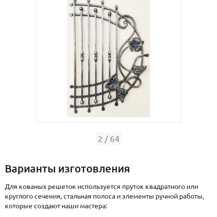
С реечным дизайном
(29)
ПО НАЗНАЧЕНИЮ
ПО ОСОБЕННОСТЯМ
ПО КОНСТРУКЦИИ
Популярные двери
Двери со скидкой
ДВЕРИ С ТЕРМОРАЗРЫВОМ
2
/
64
ГАЛЕРЕЯ
Варианты изготовления
ОПЛАТА
Для кованых решеток используется пруток квадратного или
ДОСТАВКА
круглого сечения, стальная полоса и элементы ручной работы,
которые создают наши мастера:
УСТАНОВКА