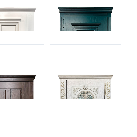
Нестандартные
(479)
Двустворчатые
(42)
С фрамугой
(265)
С внутренним открыванием
(2)
4-го класса защиты
(499)
Полуторапольные
(289)