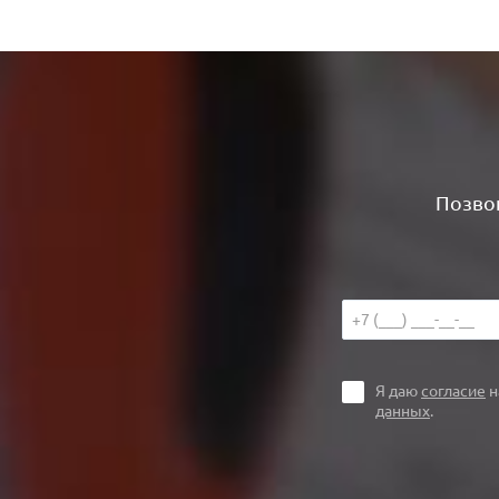
Позвон
Я даю
согласие
н
данных
.