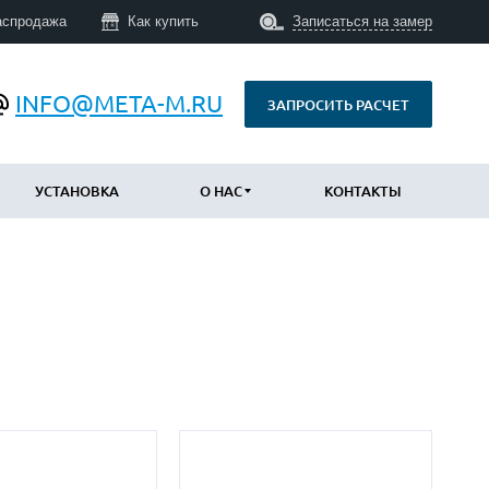
аспродажа
Как купить
Записаться на замер
INFO@META-M.RU
ЗАПРОСИТЬ РАСЧЕТ
УСТАНОВКА
О НАС
КОНТАКТЫ
ПО КОНСТРУКЦИИ
Уличные с терморазрывом
(673)
Противопожарные
(14)
Технические
(34)
С шумоизоляцией и утеплением
(747)
Трехконтурные
(793)
Арочные
(43)