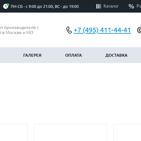
Каталог
Р
ПН-СБ - с 9:00 до 21:00, ВС - до 19:00
от производителя с
+7 (495) 411-44-41
й в Москве и МО
ГАЛЕРЕЯ
ОПЛАТА
ДОСТАВКА
АЧЕНИЮ
ПО ОСОБЕННОСТЯМ
у
Эконом
(300)
(199)
Элитные
)
(60)
Со стеклом
8)
(344)
ые тамбурные
С ковкой и стеклом
(175)
(384)
С бугельной ручкой
(298)
(159)
группы
С электронным замком
(190)
(17)