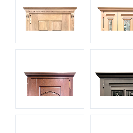
С зеркалом
Для дачи
(13)
(
С выдавленным рисунком
Для бани
(35)
(
С металлобагетом
Для общес
(571)
Белые
Для магаз
(108)
С геометрическим рисунком
Для элект
(46)
С реечным дизайном
В лифтов
(29)