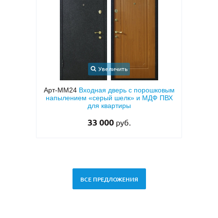
Увеличить
У
Арт-ММ24
Входная дверь с порошковым
Арт-ММ157
напылением «серый шелк» и МДФ ПВХ
металлофиленкой,
для квартиры
темно-серым по
RA
33 000
45 
руб.
ВСЕ ПРЕДЛОЖЕНИЯ