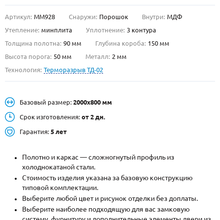
Артикул:
ММ928
Снаружи:
Порошок
Внутри:
МДФ
О НАС
Утепление:
минплита
Уплотнение:
3 контура
КОНТАКТЫ
Толщина полотна:
90 мм
Глубина короба:
150 мм
Высота порога:
50 мм
Металл:
2 мм
Технология:
Терморазрыв ТД-02
Металлические двери от производителя с доставкой и установкой в
Москве и МО
НАЙТИ:
Базовый размер:
2000х800 мм
ПН-СБ - с 9:00 до 21:00, ВС - до 19:00
Срок изготовления:
от 2 дн.
+7 (495) 411-44-41
Гарантия:
5 лет
INFO@META-M.RU
Полотно и каркас — сложногнутый профиль из
холоднокатаной стали.
ЗАПРОСИТЬ РАСЧЕТ
Стоимость изделия указана за базовую конструкцию
типовой комплектации.
Каталог
Распродажа
Как купить
Выберите любой цвет и рисунок отделки без доплаты.
Выберите наиболее подходящую для вас замковую
Записаться на замер
систему, фурнитуру и дополнительные элементы двери из