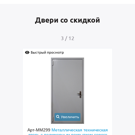
Двери со скидкой
4
/
12
Быстрый просмотр
Быстрый просмотр
Увеличить
У
Арт-ММ299
Металлическая техническая
Арт-ММ269
Вх
дверь с полимерным покрытием серого
парадная дверь с