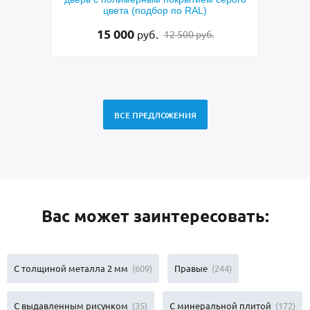
цвета (подбор по RAL)
латуни, фрамуг
ст
15 000
95 000
руб.
ру
12 500 руб.
ВСЕ ПРЕДЛОЖЕНИЯ
Вас может заинтересовать:
С толщиной металла 2 мм
(609)
Правые
(244)
С выдавленным рисунком
(35)
С минеральной плитой
(172)