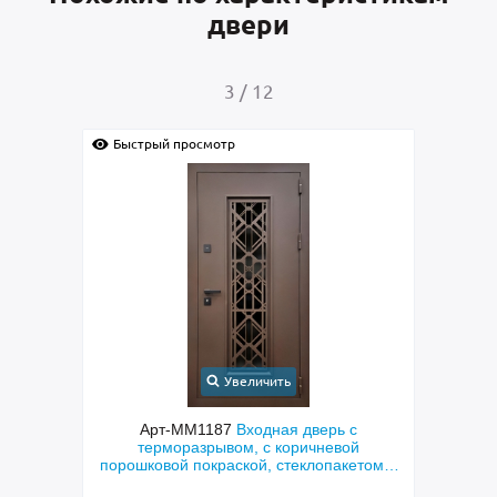
двери
4
/
12
Быстрый просмотр
Быстрый просмотр
Увеличить
Уве
Арт-ММ1187
Входная дверь с
Арт-ММ1384
Вх
терморазрывом, с коричневой
металлофиленкой, б
орошковой покраской, стеклопакетом и
порошковым напы
решеткой «лазерная резка»