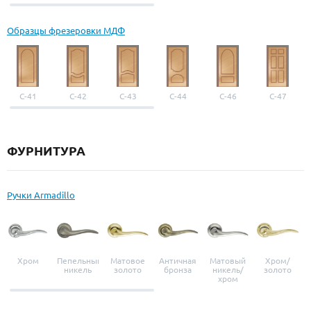
выбор
Образцы фрезеровки МДФ
С-41
С-42
С-43
С-44
С-46
С-47
ФУРНИТУРА
Ручки Armadillo
Хром
Пепельный
Матовое
Античная
Матовый
Хром/
никель
золото
бронза
никель/
золото
хром