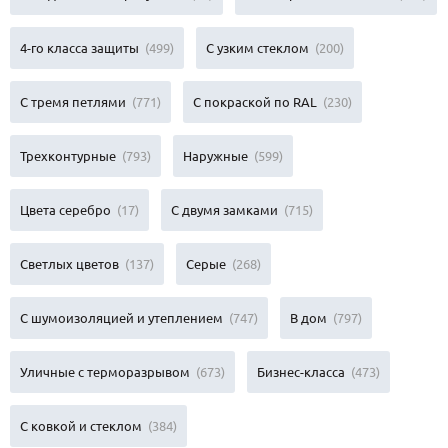
4-го класса защиты
(499)
С узким стеклом
(200)
С тремя петлями
(771)
С покраской по RAL
(230)
Трехконтурные
(793)
Наружные
(599)
Цвета серебро
(17)
С двумя замками
(715)
Светлых цветов
(137)
Серые
(268)
С шумоизоляцией и утеплением
(747)
В дом
(797)
Уличные с терморазрывом
(673)
Бизнес-класса
(473)
С ковкой и стеклом
(384)