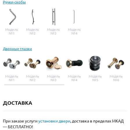
Ручки-скобы
Модель
Модель
Модель
Модель
№1
№2
№3
№4
Дверные глазки
Модель
Модель
Модель
Модель
Модель
Модель
№1
№2
№3
№4
№5
№6
ДОСТАВКА
При заказе услуги
установки двери
, доставка в пределах МКАД
— БЕСПЛАТНО!