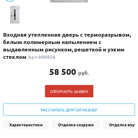
С реечным дизайном
(29)
ПО НАЗНАЧЕНИЮ
ПО ОСОБЕННОСТЯМ
Входная утепленная дверь с терморазрывом,
ПО КОНСТРУКЦИИ
белым полимерным напылением с
выдавленным рисунком, решеткой и узким
стеклом
Арт-ММ928
Популярные двери
Двери со скидкой
58 500
руб.
ДВЕРИ С ТЕРМОРАЗРЫВОМ
ОФОРМИТЬ ЗАЯВКУ
ГАЛЕРЕЯ
РАССЧИТАТЬ ДРУГОЙ РАЗМЕР
ОПЛАТА
ДОСТАВКА
Характеристики
Отделка снаружи
Отделка внут
УСТАНОВКА