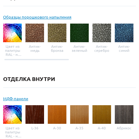
Образцы порошкового напыления
Цвет из
Антик-
Антик-
Антик-
Антик-
Антик-
палитры
медь
бронза
зеленый
серебро
синий
RAL - на
выбор
ОТДЕЛКА ВНУТРИ
МДФ-панели
Цвет из
L-36
A-30
A-35
A-40
Абрикос
палитры
RAL - на