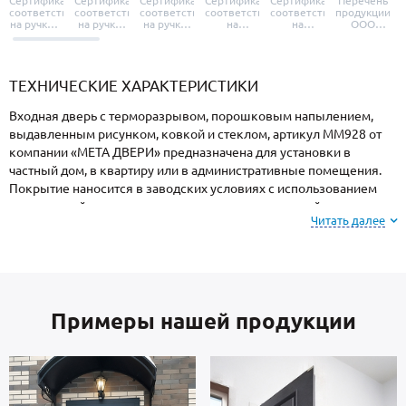
Сертификат
Сертификат
Сертификат
Сертификат
Сертификат
Перечень
соответствия
соответствия
соответствия
соответствия
соответствия
продукции
на ручки и
на ручки-
на ручки-
на
на
ООО
броненакладки
защелки
защелки
дверные
уплотнители
«УЗК», не
«Armadillo»
«Fuaro»
«Punto»
доводчики
«Schlegel
требующей
«Ajax»
Q-Lon»
сертификаци
ТЕХНИЧЕСКИЕ ХАРАКТЕРИСТИКИ
Входная дверь с терморазрывом, порошковым напылением,
выдавленным рисунком, ковкой и стеклом, артикул ММ928 от
компании «МЕТА ДВЕРИ» предназначена для установки в
частный дом, в квартиру или в административные помещения.
Покрытие наносится в заводских условиях с использованием
специальной термопечи, поэтому поверхность устойчива к
Читать далее
механическим повреждениям, атмосферным явлениям и
морозам.
На заметку: при заказе, вы можете
выбрать цвет и
Примеры нашей продукции
фактуру
порошкового напыления из вариантов,
представленных на сайте или из образцов у
мастера по замерам.