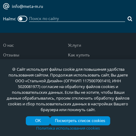
info@meta-m.ru
Найти:
О нас
Услуги
Отзывы
Как купить
Полезное
Документы
🍪 Сайт использует файлы cookie для повышения удобства
Новости
Фото продукции
пользования сайтом. Продолжая использовать сайт, Вы даете
ООО «Стальной Дизайн» (ОГРНИП 1175007001410, ИНН
Контакты
Гарантии и возврат
5020081977) согласие на обработку файлов cookies и
пользовательских данных. Если Вы не хотите, чтобы Ваши
данные обрабатывались, просим отключить обработку файлов
Каталог дверей
Двери в дом
cookies и сбор пользовательских данных в настройках Вашего
браузера или покинуть сайт.
Двери со скидкой
Парадные двери
Популярные двери
Двери в квартиру
OK
Посмотреть список cookies
Политика использования cookies
Быстрый подбор двери
Тамбурные двери