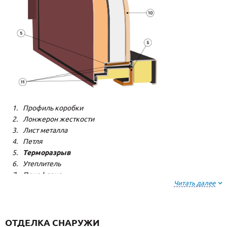
Профиль коробки
Лонжерон жесткости
Лист металла
Петля
Терморазрыв
Утеплитель
Пенофлекс
Читать далее
Пенополистерол
Декоративная панель
Декоративная панель
Резиновый уплотнитель
ОТДЕЛКА СНАРУЖИ