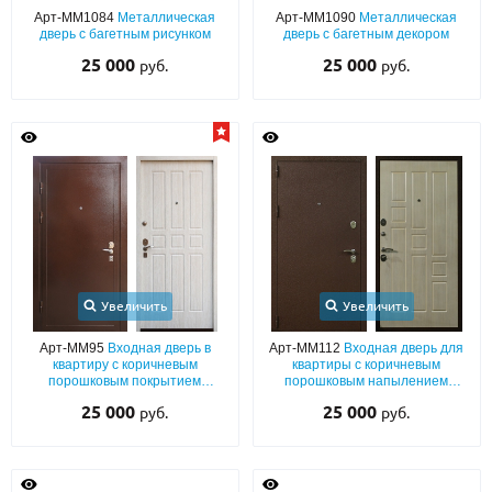
Арт-ММ1084
Металлическая
Арт-ММ1090
Металлическая
дверь с багетным рисунком
дверь с багетным декором
25 000
25 000
руб.
руб.
Увеличить
Увеличить
Арт-ММ95
Входная дверь в
Арт-ММ112
Входная дверь для
квартиру с коричневым
квартиры с коричневым
порошковым покрытием
порошковым напылением
«антик», бронеконвертом и
«шелк» и плитой МДФ
25 000
25 000
руб.
руб.
МДФ (с теплоизоляцией)