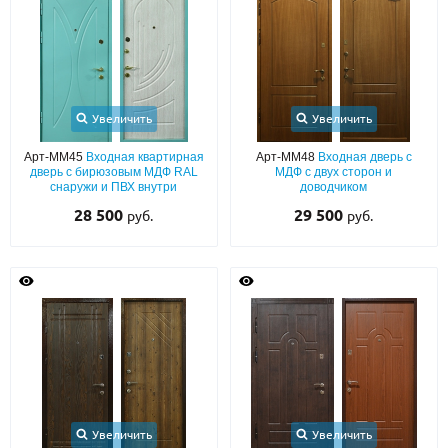
Увеличить
Увеличить
Арт-ММ45
Входная квартирная
Арт-ММ48
Входная дверь с
дверь с бирюзовым МДФ RAL
МДФ с двух сторон и
снаружи и ПВХ внутри
доводчиком
28 500
29 500
руб.
руб.
Увеличить
Увеличить