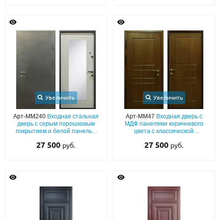
Увеличить
Увеличить
Арт-ММ240
Входная стальная
Арт-ММ47
Входная дверь с
дверь с серым порошковым
МДФ панелями коричневого
покрытием и белой панелью
цвета с классической
МДФ с ростовым зеркалом
фрезеровкой
27 500
27 500
руб.
руб.