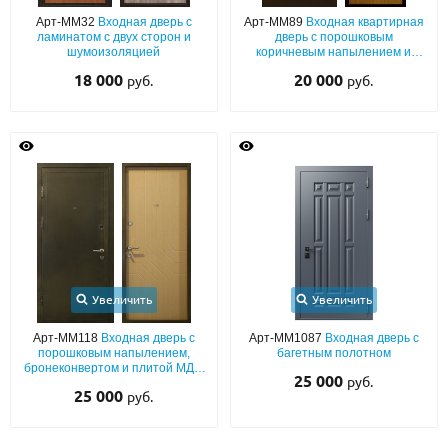
С реечным дизайном
(29)
Арт-ММ32
Входная дверь с
Арт-ММ89
Входная квартирная
ламинатом с двух сторон и
дверь с порошковым
ПО НАЗНАЧЕНИЮ
шумоизоляцией
коричневым напылением и
панелью ЛДСП
18 000
20 000
руб.
руб.
ПО ОСОБЕННОСТЯМ
ПО КОНСТРУКЦИИ
Популярные двери
Двери со скидкой
ДВЕРИ С ТЕРМОРАЗРЫВОМ
Увеличить
Увеличить
ГАЛЕРЕЯ
Арт-ММ118
Входная дверь с
Арт-ММ1087
Входная дверь с
порошковым напылением,
багетным полотном
ОПЛАТА
бронеконвертом и плитой МДФ
25 000
руб.
ПВХ, с теплоизоляцией
25 000
руб.
ДОСТАВКА
УСТАНОВКА