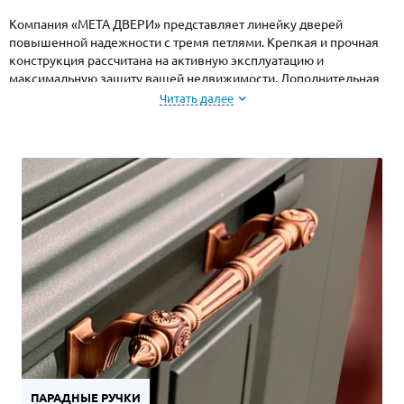
Компания «МЕТА ДВЕРИ» представляет линейку дверей
повышенной надежности с тремя петлями. Крепкая и прочная
конструкция рассчитана на активную эксплуатацию и
максимальную защиту вашей недвижимости. Дополнительная
петля исключает провисание тяжелых створок с массивной
Читать далее
отделкой и усилением полотна.
Двери идеально подходят для установки
в загородный дом и
коттедж
,
в квартиру
или
офис
.
ПАРАДНЫЕ РУЧКИ