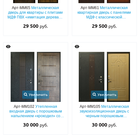
Арт-ММ65
Металлическая
Арт-ММ61
Металлическая
дверь для квартиры с плитами
квартирная дверь с панелями
МДФ ПВХ «имитация дерева» с
МДФ с классической
двух сторон
фрезеровкой
29 500
29 500
руб.
руб.
Увеличить
Увеличить
Арт-ММ102
Утепленная
Арт-ММ105
Металлическая
входная дверь с порошковым
звукоизоляционная дверь с
напылением «крокодил» со
черным порошковым
вставкой ПВХ по центру и
напылением «шелк» с
30 000
30 000
руб.
руб.
плитой МДФ «текстура дерева»
коричневой вставкой ПВХ и
плитой МДФ