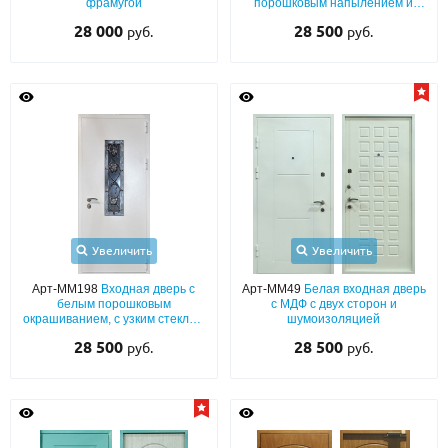
фрамугой
порошковым напылением и
МДФ с большим зеркалом
28 000
28 500
руб.
руб.
Увеличить
Увеличить
Арт-ММ198
Входная дверь с
Арт-ММ49
Белая входная дверь
белым порошковым
с МДФ с двух сторон и
окрашиванием, с узким стеклом
шумоизоляцией
и ковкой «листья»
28 500
28 500
руб.
руб.