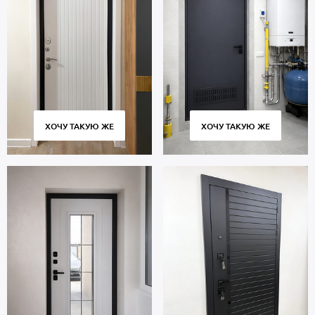
ХОЧУ ТАКУЮ ЖЕ
ХОЧУ ТАКУЮ ЖЕ