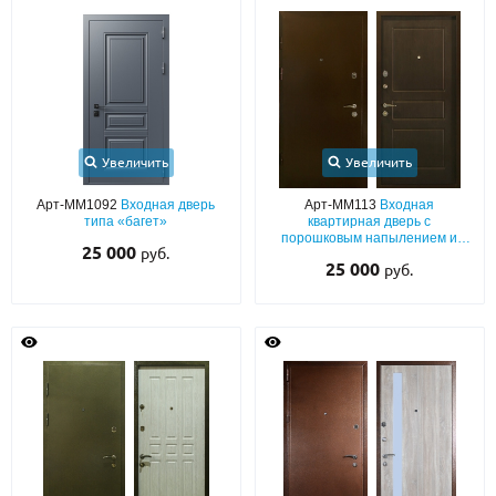
Увеличить
Увеличить
Арт-ММ1092
Входная дверь
Арт-ММ113
Входная
типа «багет»
квартирная дверь с
порошковым напылением и
25 000
руб.
МДФ темно-коричневого цвета,
25 000
руб.
со звукоизоляцией