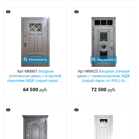
Увеличить
Увеличить
Арт-ММ967
Входная
Арт-ММ425
Входная уличная
утепленная дверь с отделкой
дверь с терморазрывом, МДФ
панелями МДФ (серый окрас по
(серый окрас по RAL) со
RAL) с терморазрывом и
стеклом, ковкой, фрамугой и
64 500
72 500
руб.
руб.
стеклом с импостами
декором «лев»