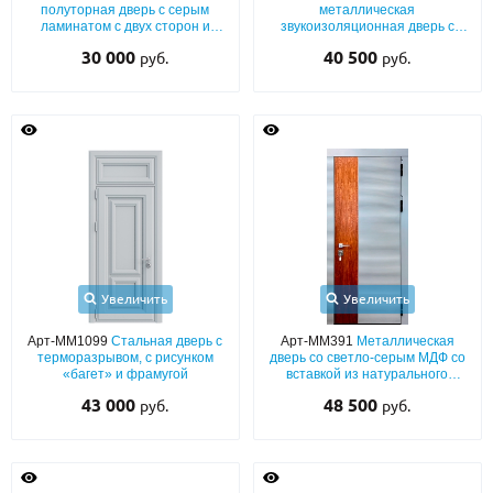
С реечным дизайном
(29)
полуторная дверь с серым
металлическая
ламинатом с двух сторон и
звукоизоляционная дверь с
вставками сверху и сбоку
панелями МДФ (серый окрас по
ПО НАЗНАЧЕНИЮ
30 000
40 500
руб.
руб.
RAL) с черными полосками
ПО ОСОБЕННОСТЯМ
ПО КОНСТРУКЦИИ
Популярные двери
Двери со скидкой
Увеличить
Увеличить
ДВЕРИ С ТЕРМОРАЗРЫВОМ
Арт-ММ1099
Стальная дверь с
Арт-ММ391
Металлическая
ГАЛЕРЕЯ
терморазрывом, с рисунком
дверь со светло-серым МДФ со
«багет» и фрамугой
вставкой из натурального
шпона
ОПЛАТА
43 000
48 500
руб.
руб.
ДОСТАВКА
УСТАНОВКА