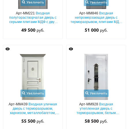
Увеличить
Увеличить
Арт-ММ221
Входная
Арт-ММ846
Входная
полуторастворчатая дверь с
непромерзающая дверь с
серыми плитами МДФ с двух
терморазрывом, плитами МДФ
сторон
(серый окрас по RAL) с
49 500
51 000
руб.
руб.
багетным раскладом и кнокером
Увеличить
Увеличить
Арт-ММ439
Входная уличная
Арт-ММ928
Входная
дверь с терморазрывом,
утепленная дверь с
карнизом, металлобагетом,
терморазрывом, белым
кнокером и белым полимерным
полимерным напылением с
55 500
58 500
руб.
руб.
напылением
выдавленным рисунком,
решеткой и узким стеклом