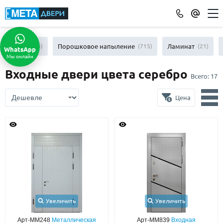
КАТАЛОГ ДВЕРЕЙ
МДФ
(865)
Порошковое напыление
(715)
Ламинат
(21)
WhatsApp
Мы онлайн
ПО ОТДЕЛКЕ
Входные двери цвета серебро
Всего:
17
МДФ
(865)
Порошковое напыление
(715)
Цена
Ламинат
(21)
Массив
(52)
МДФ наборный
(58)
МДФ шпон
(119)
С зеркалом
(13)
С выдавленным рисунком
(35)
С металлобагетом
(571)
Белые
(108)
Увеличить
Увеличить
С геометрическим рисунком
(46)
Арт-ММ248
Металлическая
Арт-ММ839
Входная