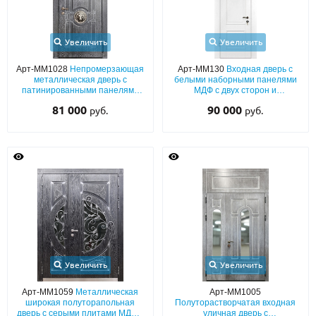
Увеличить
Увеличить
Арт-ММ1028
Непромерзающая
Арт-ММ130
Входная дверь с
металлическая дверь с
белыми наборными панелями
патинированными панелями
МДФ с двух сторон и
МДФ серого цвета, с
остекленной фрамугой
81 000
90 000
руб.
руб.
терморазрывом, карнизом и
декором «голова льва»
Увеличить
Увеличить
Арт-ММ1059
Металлическая
Арт-ММ1005
широкая полуторапольная
Полуторастворчатая входная
дверь с серыми плитами МДФ с
уличная дверь с