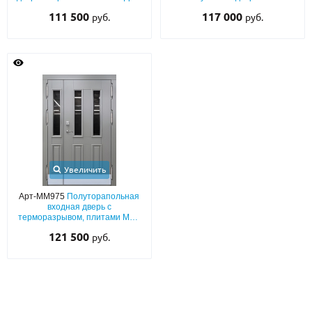
патиной, терморазрывом,
терморазрывом, серыми
111 500
117 000
руб.
руб.
художественной ковкой
плитами МДФ с патиной, с
«листья» и полукруглыми
глухой фрамугой и остеклением
стеклопакетами
Увеличить
Арт-ММ975
Полуторапольная
входная дверь с
терморазрывом, плитами MDF
(серый окрас по RAL) с
121 500
руб.
багетной раскладкой, тремя
стеклопакетами и отбойниками