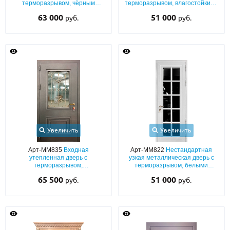
терморазрывом, чёрным
терморазрывом, влагостойкими
порошковым напылением,
плитами МДФ с багетным
63 000
51 000
руб.
руб.
стёклами и решётками
раскладом и карнизом
Увеличить
Увеличить
Арт-ММ835
Входная
Арт-ММ822
Нестандартная
утепленная дверь с
узкая металлическая дверь с
терморазрывом,
терморазрывом, белыми
металлобагетом, порошковым
плитами МДФ (окрас по RAL) с
65 500
51 000
руб.
руб.
напылением, остеклением и
максимальным остеклением
ковкой