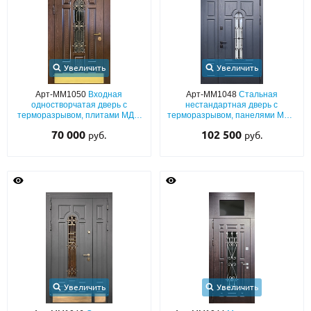
Увеличить
Увеличить
Арт-ММ1050
Входная
Арт-ММ1048
Стальная
одностворчатая дверь с
нестандартная дверь с
терморазрывом, плитами МДФ
терморазрывом, панелями МДФ
со шпоном, с ковкой, стеклом и
антрацит со стеклом, ковкой и
70 000
102 500
руб.
руб.
латунным отбойником
неподвижными глухими
расширениями
Увеличить
Увеличить