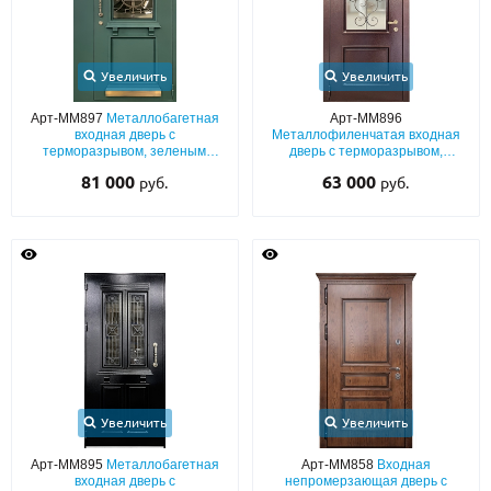
Увеличить
Увеличить
Арт-ММ897
Металлобагетная
Арт-ММ896
входная дверь с
Металлофиленчатая входная
терморазрывом, зеленым
дверь с терморазрывом,
порошковым напылением,
коричневым порошковым
81 000
63 000
руб.
руб.
боковой вставкой, отбойником,
окрашиванием, карнизом,
стеклом и ковкой
стеклом и ковкой
Увеличить
Увеличить
Арт-ММ895
Металлобагетная
Арт-ММ858
Входная
входная дверь с
непромерзающая дверь с