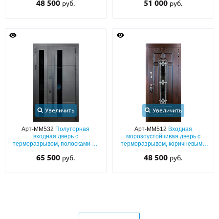
48 500
51 000
руб.
руб.
со стеклом
шумоизоляцией)
Увеличить
Увеличить
Арт-ММ532
Полуторная
Арт-ММ512
Входная
входная дверь с
морозоустойчивая дверь с
терморазрывом, полосками на
терморазрывом, коричневыми
металле, порошковым
плитами МДФ с узким стеклом и
65 500
48 500
руб.
руб.
напылением муар, длинными
ковкой
стеклами и бугельной ручкой