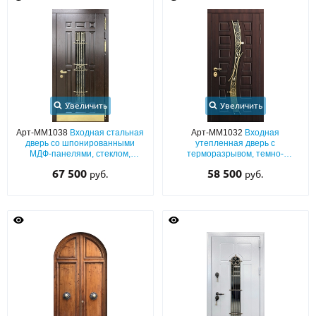
Увеличить
Увеличить
Арт-ММ1038
Входная стальная
Арт-ММ1032
Входная
дверь со шпонированными
утепленная дверь с
МДФ-панелями, стеклом,
терморазрывом, темно-
кованой решеткой и
коричневыми панелями МДФ со
67 500
58 500
руб.
руб.
отбойником из латуни для дома
фигурным стеклопакетом и
художественной ковкой