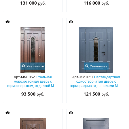
131 000
116 000
руб.
руб.
орнаментом, ковкой, стеклом и
со шпоном, с ковкой и стеклом
объемной головой льва
Увеличить
Увеличить
Арт-ММ1052
Стальная
Арт-ММ1051
Нестандартная
морозостойкая дверь с
одностворчатая дверь с
терморазрывом, отделкой МДФ
терморазрывом, панелями МДФ
коричневого цвета, стеклом,
серого цвета (окрас по RAL),
93 500
121 500
руб.
руб.
ковкой и увеличенными
боковыми вставками, стеклом и
наличниками
кованой решеткой