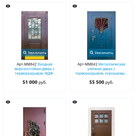
Увеличить
Увеличить
Арт-ММ642
Входная
Арт-ММ641
Металлическая
морозостойкая дверь с
уличная дверь с
терморазрывом, МДФ-
терморазрывом, порошковым
панелями с остеклением,
синим окрашиванием с
51 000
55 500
руб.
руб.
ковкой и отбойником из латуни
выдавленным рисунком,
фигурным стеклом и ковкой