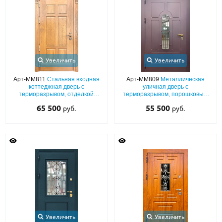
Увеличить
Увеличить
Арт-ММ811
Стальная входная
Арт-ММ809
Металлическая
коттеджная дверь с
уличная дверь с
терморазрывом, отделкой
терморазрывом, порошковым
массивом дерева и карнизом
коричневым покрытием,
65 500
55 500
руб.
руб.
выдавленным рисунком,
стеклом и ковкой
Увеличить
Увеличить