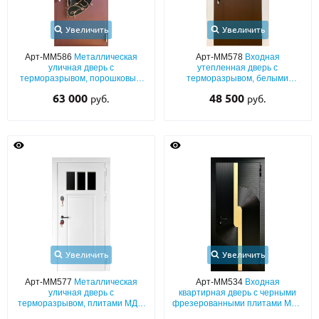
Увеличить
Увеличить
Арт-ММ586
Металлическая
Арт-ММ578
Входная
уличная дверь с
утепленная дверь с
терморазрывом, порошковым
терморазрывом, белыми
покрытием, художественной
наличниками, коричневыми
63 000
48 500
руб.
руб.
ковкой и полукруглым стеклом
плитами МДФ (окрас по RAL) и
стеклом
Увеличить
Увеличить
Арт-ММ577
Металлическая
Арт-ММ534
Входная
уличная дверь с
квартирная дверь с черными
терморазрывом, плитами МДФ
фрезерованными плитами MDF
(белый эмалевый окрас по RAL)
с желтыми полосами (с