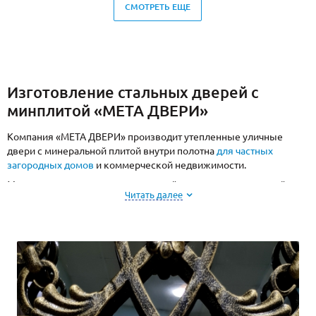
СМОТРЕТЬ ЕЩЕ
Изготовление стальных дверей с
минплитой «МЕТА ДВЕРИ»
Компания «МЕТА ДВЕРИ» производит утепленные уличные
двери с минеральной плитой внутри полотна
для частных
загородных домов
и коммерческой недвижимости.
Минеральная плита — современный высокотехнологичный
Читать далее
материал с низкой теплопроводностью и отличными
шумоизоляционными характеристиками. Двери хорошо
сохраняют тепло и снижают интенсивность шумов с улицы или
из подъезда. Минвата экологически чистая и негорючая, поэтому
это оптимальный утеплитель для металлических дверей.