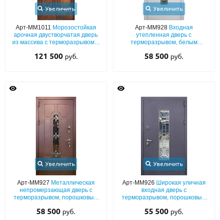
Увеличить
Увеличить
Арт-ММ1011
Морозостойкая
Арт-ММ928
Входная
арочная двустворчатая дверь
утепленная дверь с
из массива с терморазрывом и
терморазрывом, белым
декоративным литьём
полимерным напылением с
121 500
58 500
руб.
руб.
выдавленным рисунком,
решеткой и узким стеклом
Увеличить
Увеличить
Арт-ММ927
Металлическая
Арт-ММ926
Широкая уличная
непромерзающая дверь с
входная дверь с
терморазрывом, порошковым
терморазрывом, порошковым
коричневым покрытием с
окрашиванием «муар», со
58 500
55 500
руб.
руб.
выдавленным рисунком, узким
стеклом и решеткой
стеклом и ковкой