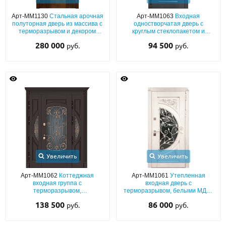
Арт-ММ1130
Стальная арочная
Арт-ММ1063
Входная
О НАС
полуторная дверь из массива с
одностворчатая дверь с
терморазрывом и декором
круглым стеклопакетом и
КОНТАКТЫ
«лев» + ковка и стеклопакет
кованой решеткой,
280 000
94 500
руб.
руб.
терморазрывом, плитами МДФ
антрацит и черной фурнитурой
Металлические двери от производителя с доставкой и установкой в
Москве и МО
НАЙТИ:
ПН-СБ - с 9:00 до 21:00, ВС - до 19:00
+7 (495) 411-44-41
INFO@META-M.RU
Увеличить
Увеличить
ЗАПРОСИТЬ РАСЧЕТ
Арт-ММ1062
Коттеджная
Арт-ММ1061
Утепленная
входная группа с
входная дверь с
терморазрывом,
терморазрывом, белыми МДФ-
полуторапольной конструкцией
панелями с патиной и шпоном,
Каталог
Распродажа
Как купить
138 500
86 000
руб.
руб.
с МДФ отделкой, со
кованой решеткой «листья» и
стеклопакетами и
стеклом полукруглой формы
Записаться на замер
художественной ковкой