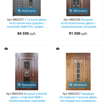
Увеличить
Увеличить
Арт-ММ1057
Стальная дверь
Арт-ММ1056
Входная
полуторной конструкции с
полуторапольная дверь с
панелями МДФ RAL графит, с
терморазрывом, большим
терморазрывом, со
остеклением, широкими
84 500
91 500
руб.
руб.
стеклопакетом и кованой
наличниками, отделкой МДФ и
решеткой
кованой решеткой
Увеличить
Увеличить
Арт-ММ1054
Входная уличная
Арт-ММ1053
Парадная
дверь с отделкой МДФ с
коттеджная стальная дверь
терморазрывом, широкими
нестандартных размеров с
наличниками с греческим
терморазрывом, плитами МДФ