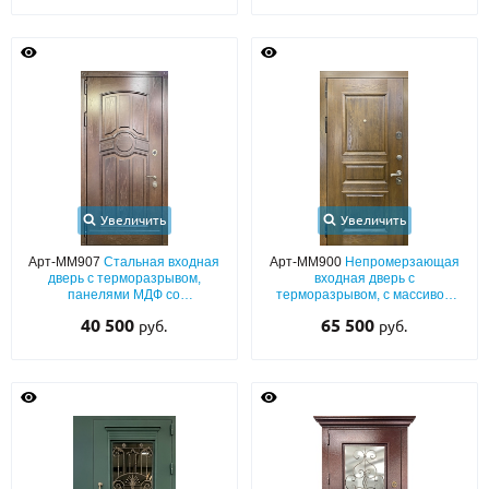
Увеличить
Увеличить
Арт-ММ907
Стальная входная
Арт-ММ900
Непромерзающая
дверь с терморазрывом,
входная дверь с
панелями МДФ со
терморазрывом, с массивом
шпонированием с двух сторон
(открывание внутрь) и багетным
40 500
65 500
руб.
руб.
раскладом