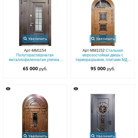
С реечным дизайном
(29)
ПО НАЗНАЧЕНИЮ
ПО ОСОБЕННОСТЯМ
ПО КОНСТРУКЦИИ
Увеличить
Увеличить
Арт-ММ1154
Арт-ММ1152
Стальная
Полуторастворчатая
морозостойкая дверь с
Популярные двери
металлофиленчатая уличная
терморазрывом, плитами МДФ
дверь с терморазрывом и
со шпоном, арочной фрамугой,
65 000
95 000
руб.
руб.
Двери со скидкой
стеклом
стеклопакетом и ковкой
ДВЕРИ С ТЕРМОРАЗРЫВОМ
ГАЛЕРЕЯ
ОПЛАТА
ДОСТАВКА
Увеличить
Увеличить
УСТАНОВКА