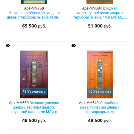
Арт-ММ750
Арт-ММ684
Входная
Металлофилёнчатая входная
морозоустойчивая дверь с
дверь с терморазрывом, тёмно-
терморазрывом, плитами МДФ
зелёным порошковым
с фрезерной резкой, со
65 500
51 000
руб.
руб.
напылением, ковкой, стеклом и
стеклопакетом и решёткой
отбойником из латуни
Увеличить
Увеличить
Арт-ММ650
Входная уличная
Арт-ММ649
Утеплённая
дверь с терморазрывом,
металлическая дверь с
отделкой панелями МДФ с
терморазрывом,
остеклением и кованой
фрезерованными панелями
48 500
48 500
руб.
руб.
решеткой
МДФ с кованой решёткой и
остеклением