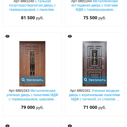
Арт-ММ1046
Стальная
Арт-ММ1044
Металлическая
полуторастворчатая дверь с
коттеджная дверь с плитами
терморазрывом, с панелями
МДФ с терморазрывом,
MDF графит (окрас по RAL),
остекленной верхней вставкой
81 500
75 500
руб.
руб.
стеклопакетом, ковкой и
и кованой решеткой
латунными отбойниками
Увеличить
Увеличить
Арт-ММ1043
Металлическая
Арт-ММ1041
Уличная входная
уличная дверь с панелями МДФ
дверь с коричневыми панелями
с терморазрывом, широкими
МДФ с патиной, со стеклом и
наличниками, стеклом и
художественной ковкой для
79 000
71 000
руб.
руб.
художественной ковкой
дома