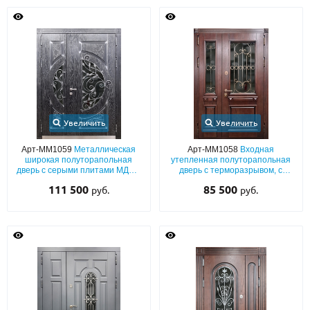
Увеличить
Увеличить
Арт-ММ1059
Металлическая
Арт-ММ1058
Входная
широкая полуторапольная
утепленная полуторапольная
дверь с серыми плитами МДФ с
дверь с терморазрывом, с
патиной, терморазрывом,
отделкой МДФ шпон с багетом,
111 500
85 500
руб.
руб.
художественной ковкой
коваными решетками и
«листья» и полукруглыми
стеклопакетами (для дома)
стеклопакетами