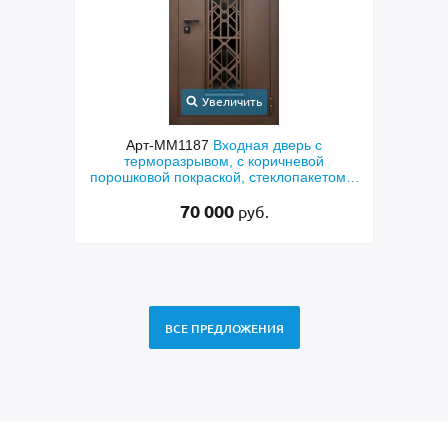
Увеличить
с
Арт-ММ1384
Входная дверь с
Арт-
й
металлофиленкой, бугельной ручкой и
м
етом и
порошковым напылением RAL 7021
45 000
руб.
ВСЕ ПРЕДЛОЖЕНИЯ