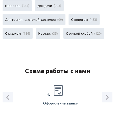
Широкие
(344)
Для дачи
(203)
Для гостиниц, отелей, хостелов
(99)
С порогом
(433)
С глазком
(124)
На этаж
(35)
С ручкой-скобой
(120)
Схема работы с нами
2.
1.
Оформление заявки
Зам
спец