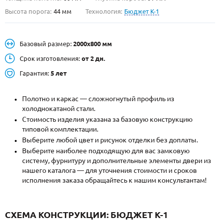
Высота порога:
44 мм
Технология:
Бюджет К-1
О НАС
КОНТАКТЫ
Базовый размер:
2000х800 мм
Срок изготовления:
от 2 дн.
Металлические двери от производителя с доставкой и установкой в
Гарантия:
5 лет
Москве и МО
НАЙТИ:
Полотно и каркас — сложногнутый профиль из
холоднокатаной стали.
ПН-СБ - с 9:00 до 21:00, ВС - до 19:00
Стоимость изделия указана за базовую конструкцию
типовой комплектации.
+7 (495) 411-44-41
Выберите любой цвет и рисунок отделки без доплаты.
INFO@META-M.RU
Выберите наиболее подходящую для вас замковую
систему, фурнитуру и дополнительные элементы двери из
ЗАПРОСИТЬ РАСЧЕТ
нашего каталога — для уточнения стоимости и сроков
исполнения заказа обращайтесь к нашим консультантам!
Каталог
Распродажа
Как купить
СХЕМА КОНСТРУКЦИИ: БЮДЖЕТ К-1
Записаться на замер