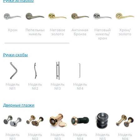
Ручки Armadillo
Хром
Пепельный
Матовое
Античная
Матовый
Хром/
никель
золото
бронза
никель/
золото
хром
Ручки-скобы
Модель
Модель
Модель
Модель
№1
№2
№3
№4
Дверные глазки
Модель
Модель
Модель
Модель
Модель
Модель
№1
№2
№3
№4
№5
№6