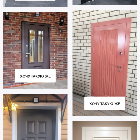
ХОЧУ ТАКУЮ ЖЕ
ХОЧУ ТАКУЮ ЖЕ