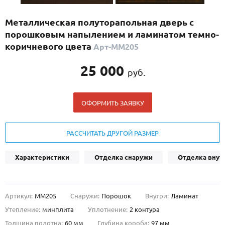
С реечным дизайном
(29)
Металлическая полуторапольная дверь с
ПО НАЗНАЧЕНИЮ
порошковым напылением и ламинатом темно-
ПО ОСОБЕННОСТЯМ
коричневого цвета
Арт-ММ205
ПО КОНСТРУКЦИИ
25 000
руб.
Популярные двери
ОФОРМИТЬ ЗАЯВКУ
Двери со скидкой
РАССЧИТАТЬ ДРУГОЙ РАЗМЕР
ДВЕРИ С ТЕРМОРАЗРЫВОМ
Характеристики
Отделка снаружи
Отделка внут
ГАЛЕРЕЯ
ОПЛАТА
Артикул:
ММ205
Снаружи:
Порошок
Внутри:
Ламинат
ДОСТАВКА
Утепление:
минплита
Уплотнение:
2 контура
УСТАНОВКА
Толщина полотна:
60 мм
Глубина короба:
97 мм