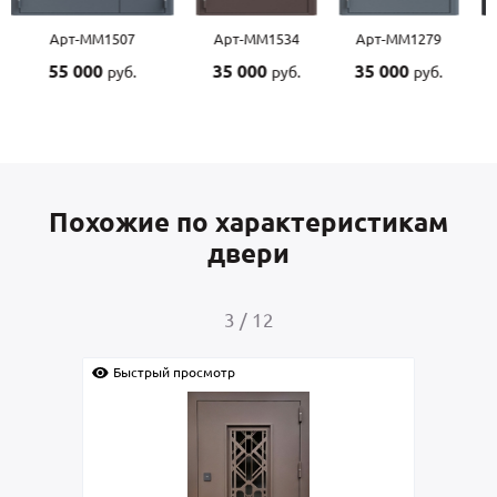
Арт-ММ1534
Арт-ММ1279
Арт-ММ1570
Арт-
35 000
35 000
45 000
45 0
руб.
руб.
руб.
Похожие по характеристикам
двери
4
/
12
Быстрый просмотр
Быс