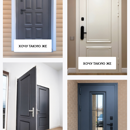
ХОЧУ ТАКУЮ ЖЕ
ХОЧУ ТАКУЮ ЖЕ