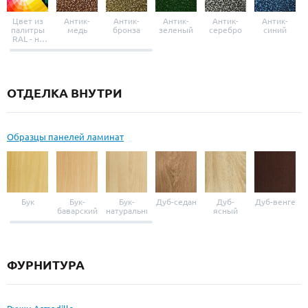
Цвет из
Антик-
Антик-
Антик-
Антик-
Антик-
палитры
медь
бронза
зеленый
серебро
синий
RAL - на
выбор
ОТДЕЛКА ВНУТРИ
Образцы панелей ламинат
Бук
Бук-
Бук-
Дуб-седан
Дуб-
Дуб-венге
баварский
натуральный
ясный
ФУРНИТУРА