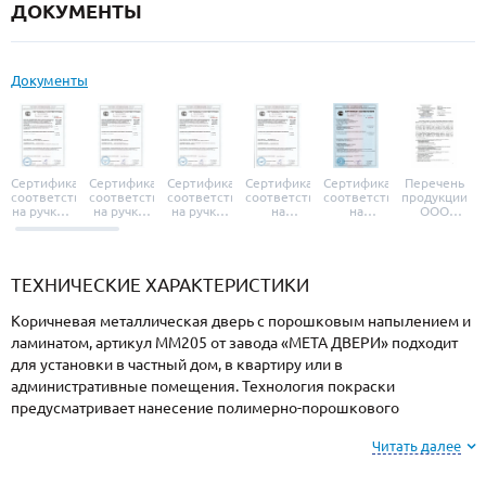
ДОКУМЕНТЫ
Документы
Сертификат
Сертификат
Сертификат
Сертификат
Сертификат
Перечень
соответствия
соответствия
соответствия
соответствия
соответствия
продукции
на ручки и
на ручки-
на ручки-
на
на
ООО
броненакладки
защелки
защелки
дверные
уплотнители
«УЗК», не
«Armadillo»
«Fuaro»
«Punto»
доводчики
«Schlegel
требующей
«Ajax»
Q-Lon»
сертификаци
ТЕХНИЧЕСКИЕ ХАРАКТЕРИСТИКИ
Коричневая металлическая дверь с порошковым напылением и
ламинатом, артикул ММ205 от завода «МЕТА ДВЕРИ» подходит
для установки в частный дом, в квартиру или в
административные помещения. Технология покраски
предусматривает нанесение полимерно-порошкового
напыления с закреплением при высоких температурах, поэтому
Читать далее
поверхность не боится ударов, осадков, высокой влажности и
колебаний температуры.