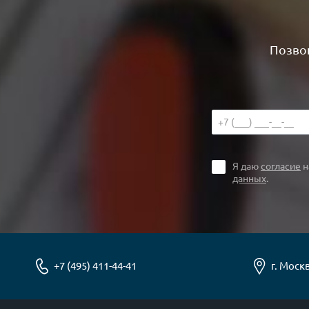
Позвон
Я даю
согласие
н
данных
.
+7 (495) 411-44-41
г. Москв