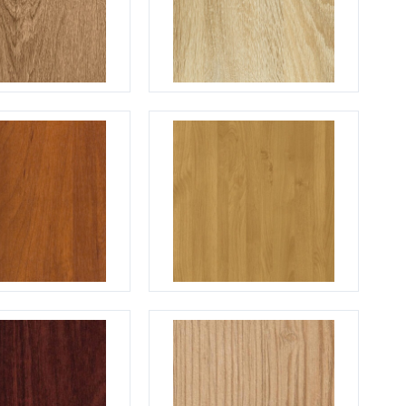
Нестандартные
(479)
Двустворчатые
(42)
С фрамугой
(265)
С внутренним открыванием
(2)
4-го класса защиты
(499)
Полуторапольные
(289)