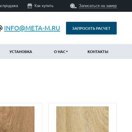
аспродажа
Как купить
Записаться на замер
INFO@META-M.RU
ЗАПРОСИТЬ РАСЧЕТ
УСТАНОВКА
О НАС
КОНТАКТЫ
ПО КОНСТРУКЦИИ
Уличные с терморазрывом
(673)
Противопожарные
(14)
Технические
(34)
С шумоизоляцией и утеплением
(747)
Трехконтурные
(793)
Арочные
(43)