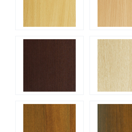
С зеркалом
Для дачи
(13)
(
С выдавленным рисунком
Для бани
(35)
(
С металлобагетом
Для общес
(571)
Белые
Для магаз
(108)
С геометрическим рисунком
Для элект
(46)
С реечным дизайном
В лифтов
(29)