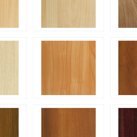
С отбойником
203)
(91)
С кнокером
42)
(94)
твенных зданий
С импостами
(93)
(73)
ина
С карнизом
(49)
(207)
рощитовой
С витражами
(14)
(11)
ые холлы
В современном стиле
(23)
(183)