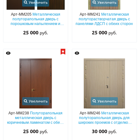
Увеличить
Увеличить
Арт-ММ205
Металлическая
Арт-ММ241
Металлическая
полуторапольная дверь с
полуторастворчатая дверь с
порошковым напылением и
панелями ЛДСП с обеих сторон
ламинатом темно-коричневого
25 000
25 000
руб.
руб.
цвета
Увеличить
Увеличить
Арт-ММ238
Полуторапольная
Арт-ММ246
Металлическая
металлическая дверь с
полуторапольная дверь для
коричневым ламинатом с обеих
широких проемов с отделкой
сторон
ламинатом с двух сторон
25 000
30 000
руб.
руб.