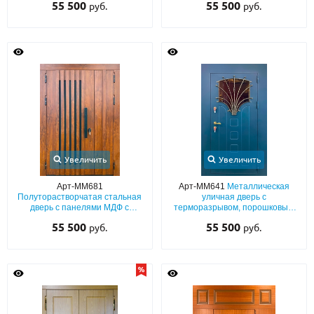
55 500
55 500
руб.
руб.
глухой верхней вставкой
фрамугой
Увеличить
Увеличить
Арт-ММ681
Арт-ММ641
Металлическая
Полуторастворчатая стальная
уличная дверь с
дверь с панелями МДФ с
терморазрывом, порошковым
вертикальными планками и
синим окрашиванием с
55 500
55 500
руб.
руб.
бугельной ручкой-скобой
выдавленным рисунком,
черного цвета
фигурным стеклом и ковкой