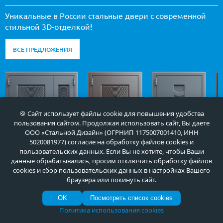
Уникальные в России стальные двери с современной
стильной 3D-отделкой!
ВСЕ ПРЕДЛОЖЕНИЯ
🍪 Сайт использует файлы cookie для повышения удобства
пользования сайтом. Продолжая использовать сайт, Вы даете
ООО «Стальной Дизайн» (ОГРНИП 1175007001410, ИНН
5020081977) согласие на обработку файлов cookies и
пользовательских данных. Если Вы не хотите, чтобы Ваши
данные обрабатывались, просим отключить обработку файлов
cookies и сбор пользовательских данных в настройках Вашего
браузера или покинуть сайт.
Арт-ММ1507
Арт-ММ1534
Арт-ММ1279
OK
Посмотреть список cookies
55 000
35 000
35 000
руб.
руб.
руб.
Политика использования cookies