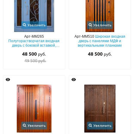
Увеличить
Увеличить
Арт-ММ265
Арт-ММ510
Широкая входная
Полуторастворчатая входная
дверь с панелями МДФ и
дверь с боковой вставкой,
вертикальными планками
порошковым синим покрытием,
48 500
48 500
руб.
руб.
ручкой-скобой, стеклами и
ковкой
49 500 руб.
Увеличить
Увеличить