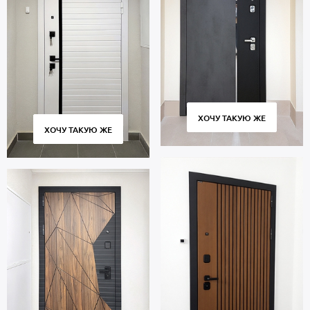
ХОЧУ ТАКУЮ ЖЕ
ХОЧУ ТАКУЮ ЖЕ