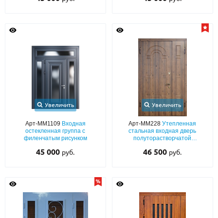
Увеличить
Увеличить
Арт-ММ1109
Входная
Арт-ММ228
Утепленная
остекленная группа с
стальная входная дверь
филенчатым рисунком
полуторастворчатой
конструкции с МДФ ПВХ с двух
45 000
46 500
руб.
руб.
сторон