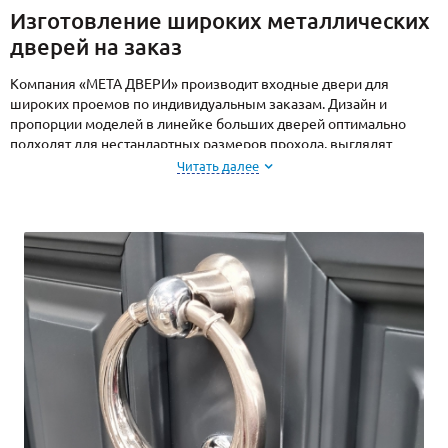
Изготовление широких металлических
дверей на заказ
Компания «МЕТА ДВЕРИ» производит входные двери для
широких проемов по индивидуальным заказам. Дизайн и
пропорции моделей в линейке больших дверей оптимально
подходят для нестандартных размеров прохода, выглядят
стильно и эстетически привлекательно.
Читать далее
Благодаря использованию качественных материалов,
современного оборудования с высокой точностью раскроя и
сварки металла, каждая металлическая дверь имеет
повышенную надежность и длительный срок эксплуатации.
Двери предназначены
для частного дома
, загородного коттеджа,
установки в квартиру, а также
в подъезды
жилых домов,
в
офисы
,
магазины
,
рестораны
и на другие объекты.