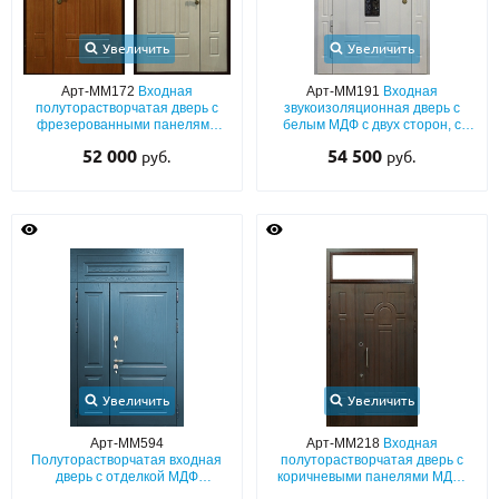
Увеличить
Увеличить
Арт-ММ172
Входная
Арт-ММ191
Входная
полуторастворчатая дверь с
звукоизоляционная дверь с
фрезерованными панелями
белым МДФ с двух сторон, с
МДФ с двух сторон
узким стеклом, ковкой и
52 000
54 500
руб.
руб.
боковыми вставками
Увеличить
Увеличить
Арт-ММ594
Арт-ММ218
Входная
Полуторастворчатая входная
полуторастворчатая дверь с
дверь с отделкой МДФ
коричневыми панелями МДФ,
(покраска эмалью по RAL) с
ручкой-скобой и остекленной