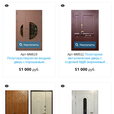
Увеличить
Увеличить
Арт-ММ619
Арт-ММ511
Полуторная
Полуторастворчатая входная
металлическая дверь с
дверь с порошковым
отделкой МДФ (коричневый
коричневым напылением,
окрас по RAL) и багетным
51 000
51 000
руб.
руб.
полукруглыми стеклопакетами и
раскладом
ковкой