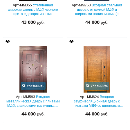
Арт-ММ355
Утепленная
Арт-ММ753
Входная стальная
широкая дверь с МДФ черного
дверь с отделкой МДФ и
цвета с декоративными
широкими наличниками (с
вставками из стекла
внутренним открыванием)
43 000
44 000
руб.
руб.
Увеличить
Увеличить
Арт-ММ593
Входная
Арт-ММ624
Входная
металлическая дверь с плитами
звукоизоляционная дверь с
МДФ, с широкими наличниками
плитами МДФ со шпоновым
и кнокером
покрытием, широкими
44 000
44 000
руб.
руб.
наличниками и бугельной
ручкой