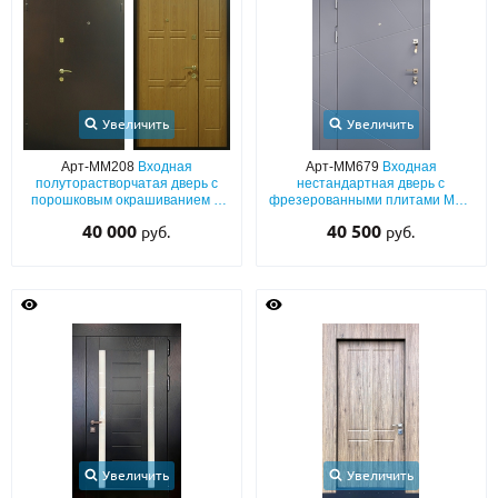
Увеличить
Увеличить
Арт-ММ208
Входная
Арт-ММ679
Входная
полуторастворчатая дверь с
нестандартная дверь с
порошковым окрашиванием и
фрезерованными плитами МДФ
фрезерованной панелью МДФ
(серый окрас по RAL) с
40 000
40 500
руб.
руб.
неподвижным боковым
расширением
Увеличить
Увеличить