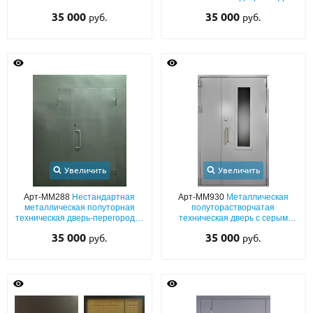
дверь с коричневой полимерной
ПВХ снаружи и ламинатом
35 000
35 000
руб.
руб.
покраской и остеклением с
внутри
импостами
Увеличить
Увеличить
Арт-ММ288
Нестандартная
Арт-ММ930
Металлическая
металлическая полуторная
полуторастворчатая
техническая дверь-перегородка
техническая дверь с серым
с ручкой-скобой и серым
полимерным покрытием,
35 000
35 000
руб.
руб.
полимерным покрытием
ручкой-скобой и стеклопакетом