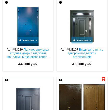
Увеличить
Увеличить
Арт-ММ626
Полуторапольная
Арт-ММ1107
Входная группа с
входная дверь с гладкими
декором под багет и
панелями МДФ (окрас синего
остеклением
цвета по RAL) с обеих сторон
44 000
45 000
руб.
руб.