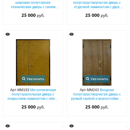
С реечным дизайном
(29)
широкая полуторная
полуторастворчатая дверь с
техническая дверь с синим
отделкой ламинатом с двух
полимерным покрытием
сторон
ПО НАЗНАЧЕНИЮ
25 000
25 000
руб.
руб.
ПО ОСОБЕННОСТЯМ
ПО КОНСТРУКЦИИ
Популярные двери
Двери со скидкой
Увеличить
Увеличить
ДВЕРИ С ТЕРМОРАЗРЫВОМ
Арт-ММ193
Металлическая
Арт-ММ243
Входная
ГАЛЕРЕЯ
полуторапольная дверь с
полуторастворчатая дверь с
покрытием ламинатом с обеих
ручкой-скобой и влагостойкими
сторон
панелями с ламинатом с двух
ОПЛАТА
25 000
25 000
руб.
руб.
сторон
ДОСТАВКА
УСТАНОВКА