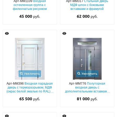
Арт-ММ1109
Входная
Арт-ММ317
Стальная дверь
остекленная группа с
МДФ шпон с боковыми
филенчатым рисунком
вставками и фрамугой
О НАС
45 000
62 000
руб.
руб.
КОНТАКТЫ
Металлические двери от производителя с доставкой и установкой в
Москве и МО
НАЙТИ:
ПН-СБ - с 9:00 до 21:00, ВС - до 19:00
+7 (495) 411-44-41
Увеличить
Увеличить
INFO@META-M.RU
Арт-ММ396
Входная парадная
Арт-ММ776
Полуторная
дверь с терморазрывом, МДФ
входная дверь с
ЗАПРОСИТЬ РАСЧЕТ
(окрас белой эмалью по RAL) с
дополнительными вставками,
багетным раскладом и
терморазрывом, МДФ (серый
65 500
81 000
руб.
руб.
боковыми вставками
окрас по RAL) с остеклением и
Каталог
Распродажа
ручкой-рейлингом
Как купить
Записаться на замер