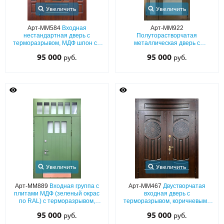
Увеличить
Увеличить
Арт-ММ584
Входная
Арт-ММ922
нестандартная дверь с
Полуторастворчатая
терморазрывом, МДФ шпон со
металлическая дверь с
стеклом и дополнительными
терморазрывом, панелями МДФ
95 000
95 000
руб.
руб.
вставками
со шпоном, с максимальным
остеклением и верхней
вставкой
Увеличить
Увеличить
Арт-ММ889
Входная группа с
Арт-ММ467
Двустворчатая
плитами МДФ (зеленый окрас
входная дверь с
по RAL) с терморазрывом,
терморазрывом, коричневыми
остекленной фрамугой и
фрезерованными плитами МДФ
95 000
95 000
руб.
руб.
отбойником
со шпоном и глухой фрамугой