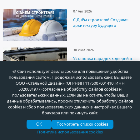
07 Авг 2026
С Днём строителя! Создавая
архитектуру будущего
30 Июл 2026
Установка парадных дверей в
коттеджном поселке Раздоры
(Московская область)
🍪 Сайт использует файлы cookie для повышения удобства
пользования сайтом. Продолжая использовать сайт, Вы даете
ООО «Стальной Дизайн» (ОГРНИП 1175007001410, ИНН
5020081977) согласие на обработку файлов cookies и
пользовательских данных. Если Вы не хотите, чтобы Ваши
данные обрабатывались, просим отключить обработку файлов
cookies и сбор пользовательских данных в настройках Вашего
О продукции
браузера или покинуть сайт.
OK
Посмотреть список cookies
Доставка
Политика использования cookies