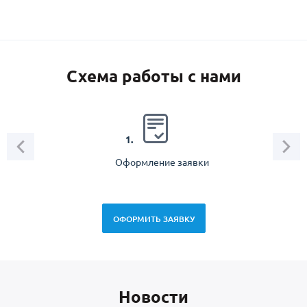
Схема работы с нами
2.
1.
Оформление заявки
Зам
спец
ОФОРМИТЬ ЗАЯВКУ
Новоcти