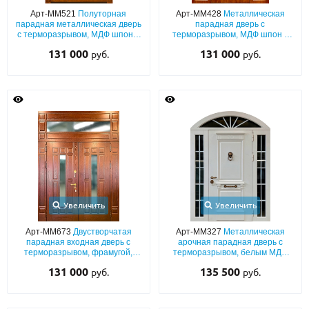
Арт-ММ521
Полуторная
Арт-ММ428
Металлическая
парадная металлическая дверь
парадная дверь с
с терморазрывом, МДФ шпон с
терморазрывом, МДФ шпон с
ковкой, остеклением, карнизом
остекленными вставками и
131 000
131 000
руб.
руб.
и фрамугой
ковкой
Увеличить
Увеличить
Арт-ММ673
Двустворчатая
Арт-ММ327
Металлическая
парадная входная дверь с
арочная парадная дверь с
терморазрывом, фрамугой,
терморазрывом, белым МДФ
плитами МДФ со шпоном и
шпон с остекленными
131 000
135 500
руб.
руб.
остеклением
вставками и кнокером под
бронзу