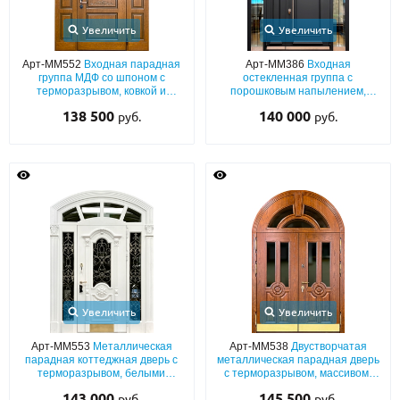
Увеличить
Увеличить
Арт-ММ552
Входная парадная
Арт-ММ386
Входная
группа МДФ со шпоном с
остекленная группа с
терморазрывом, ковкой и
порошковым напылением,
стеклопакетом
металлобагетным раскладом и
138 500
140 000
руб.
руб.
длинной ручкой
Увеличить
Увеличить
Арт-ММ553
Металлическая
Арт-ММ538
Двустворчатая
парадная коттеджная дверь с
металлическая парадная дверь
терморазрывом, белыми
с терморазрывом, массивом,
панелями МДФ с резьбой,
арочной фрамугой,
143 000
145 500
руб.
руб.