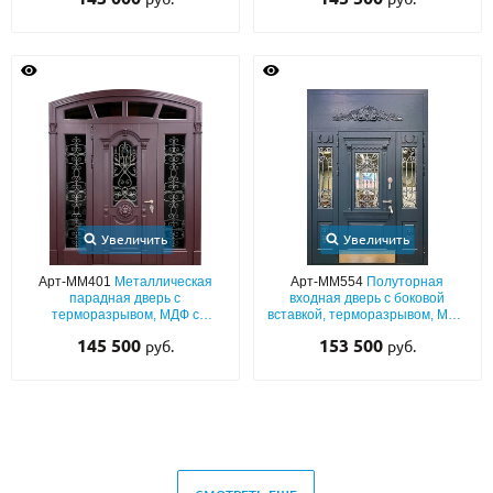
арочной фрамугой, стеклом и
остеклением и отбойниками из
ковкой
латуни
Увеличить
Увеличить
Арт-ММ401
Металлическая
Арт-ММ554
Полуторная
парадная дверь с
входная дверь с боковой
терморазрывом, МДФ с
вставкой, терморазрывом, МДФ
резьбой, боковыми вставками,
(серый окрас по RAL) с
145 500
153 500
руб.
руб.
фрамугой, ковкой и стеклом
багетным раскладом, резьбой,
фрамугой, отбойником, ковкой и
стеклом