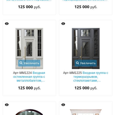
покраской коричневого цвета
порошковым покрытием RAL
125 000
125 000
руб.
руб.
RAL 8017
8019
Увеличить
Увеличить
Арт-ММ1224
Входная
Арт-ММ1225
Входная группа с
остекленная группа с
терморазрывом,
металлобагетом,
стеклопакетами,
терморазрывом и порошковым
металлобагетом и порошковым
125 000
125 000
руб.
руб.
окрасом RAL 9002
покрытием RAL 9004