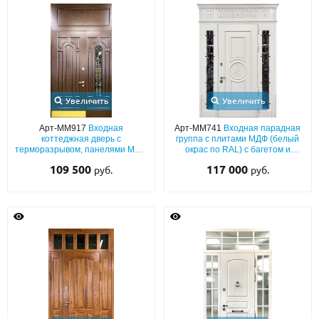
Увеличить
Увеличить
Арт-ММ917
Входная
Арт-ММ741
Входная парадная
коттеджная дверь с
группа с плитами МДФ (белый
терморазрывом, панелями МДФ
окрас по RAL) с багетом и
со шпоном, с глухой фрамугой,
фрезеровкой «монограмма», с
109 500
117 000
руб.
руб.
боковой остекленной вставкой с
терморазрывом, ковкой и
решеткой и отбойником
стеклами по бокам