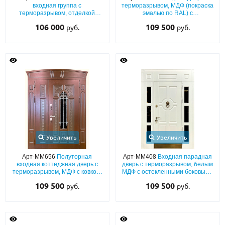
входная группа с
терморазрывом, МДФ (покраска
терморазрывом, отделкой
эмалью по RAL) с
плитами МДФ с багетным
остекленными боковыми
106 000
109 500
руб.
руб.
оформлением, стеклопакетами
вставками
и кнокером
Увеличить
Увеличить
Арт-ММ656
Полуторная
Арт-ММ408
Входная парадная
входная коттеджная дверь с
дверь с терморазрывом, белым
терморазрывом, МДФ с ковкой,
МДФ с остекленными боковыми
стеклом и фигурным карнизом
вставками, кнокером и
109 500
109 500
руб.
руб.
отбойником