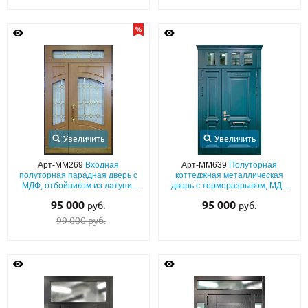
Увеличить
Увеличить
Арт-ММ269
Входная
Арт-ММ639
Полуторная
полуторная парадная дверь с
коттеджная металлическая
МДФ, отбойником из латуни,
дверь с терморазрывом, МДФ
фрамугой, ручкой-скобой и
(зелёный окрас по RAL) с
95 000
95 000
руб.
руб.
стеклом
багетной раскладкой и
остеклённой фрамугой с
99 000 руб.
карнизом