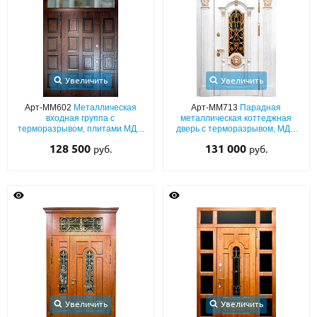
Увеличить
Увеличить
Арт-ММ602
Металлическая
Арт-ММ713
Парадная
входная группа с
металлическая коттеджная
терморазрывом, плитами МДФ
дверь с терморазрывом, МДФ
со шпоном, с арочной
(белый окрас по RAL) с
128 500
131 000
руб.
руб.
остекленной фрамугой и
боковыми вставками,
боковыми вставками
капителями, ковкой, стеклом и
резьбой «лев»
Увеличить
Увеличить