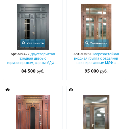
Увеличить
Увеличить
Арт-ММ427
Двустворчатая
Арт-ММ890
Морозостойкая
входная дверь с
входная группа с отделкой
терморазрывом, серым МДФ со
шпонированным МДФ с
стеклом, ковкой и глухой
терморазрывом и остеклением
84 500
95 000
руб.
руб.
верхней вставкой
большой площади