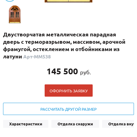
С реечным дизайном
(29)
ПО НАЗНАЧЕНИЮ
ПО ОСОБЕННОСТЯМ
Двустворчатая металлическая парадная
ПО КОНСТРУКЦИИ
дверь с терморазрывом, массивом, арочной
фрамугой, остеклением и отбойниками из
латуни
Арт-ММ538
Популярные двери
Двери со скидкой
145 500
руб.
ДВЕРИ С ТЕРМОРАЗРЫВОМ
ОФОРМИТЬ ЗАЯВКУ
ГАЛЕРЕЯ
РАССЧИТАТЬ ДРУГОЙ РАЗМЕР
ОПЛАТА
ДОСТАВКА
Характеристики
Отделка снаружи
Отделка внут
УСТАНОВКА