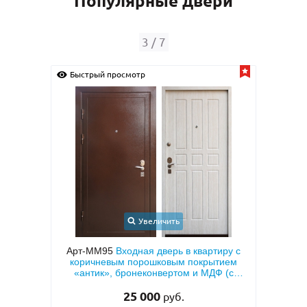
Популярные двери
3
/
7
Быстрый просмотр
Быс
Увеличить
 МДФ с
Арт-ММ95
Входная дверь в квартиру с
й
коричневым порошковым покрытием
мета
«антик», бронеконвертом и МДФ (с
тем
теплоизоляцией)
25 000
руб.