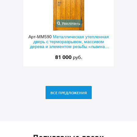
Увеличить
елкой
Арт-ММ590
Металлическая утепленная
Арт-
угой и
дверь с терморазрывом, массивом
дв
дерева и элементом резьбы «львиная
голова»
81 000
руб.
ВСЕ ПРЕДЛОЖЕНИЯ