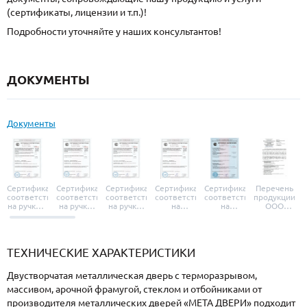
(сертификаты, лицензии и т.п.)!
Подробности уточняйте у наших консультантов!
ДОКУМЕНТЫ
Документы
Сертификат
Сертификат
Сертификат
Сертификат
Сертификат
Перечень
соответствия
соответствия
соответствия
соответствия
соответствия
продукции
на ручки и
на ручки-
на ручки-
на
на
ООО
броненакладки
защелки
защелки
дверные
уплотнители
«УЗК», не
«Armadillo»
«Fuaro»
«Punto»
доводчики
«Schlegel
требующей
«Ajax»
Q-Lon»
сертификаци
ТЕХНИЧЕСКИЕ ХАРАКТЕРИСТИКИ
Двустворчатая металлическая дверь с терморазрывом,
массивом, арочной фрамугой, стеклом и отбойниками от
производителя металлических дверей «МЕТА ДВЕРИ» подходит