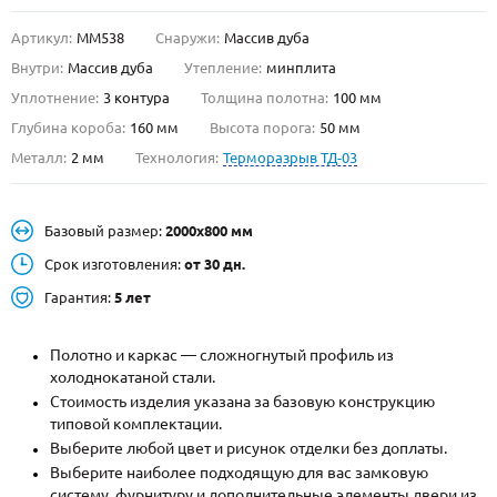
Артикул:
ММ538
Снаружи:
Массив дуба
О НАС
Внутри:
Массив дуба
Утепление:
минплита
КОНТАКТЫ
Уплотнение:
3 контура
Толщина полотна:
100 мм
Глубина короба:
160 мм
Высота порога:
50 мм
Металл:
2 мм
Технология:
Терморазрыв ТД-03
Металлические двери от производителя с доставкой и установкой в
Москве и МО
НАЙТИ:
Базовый размер:
2000х800 мм
ПН-СБ - с 9:00 до 21:00, ВС - до 19:00
Срок изготовления:
от 30 дн.
+7 (495) 411-44-41
Гарантия:
5 лет
INFO@META-M.RU
Полотно и каркас — сложногнутый профиль из
холоднокатаной стали.
ЗАПРОСИТЬ РАСЧЕТ
Стоимость изделия указана за базовую конструкцию
типовой комплектации.
Каталог
Распродажа
Как купить
Выберите любой цвет и рисунок отделки без доплаты.
Выберите наиболее подходящую для вас замковую
Записаться на замер
систему, фурнитуру и дополнительные элементы двери из