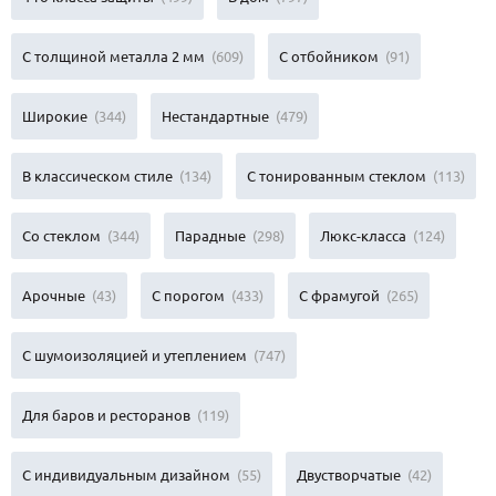
С толщиной металла 2 мм
(609)
С отбойником
(91)
Широкие
(344)
Нестандартные
(479)
В классическом стиле
(134)
С тонированным стеклом
(113)
Со стеклом
(344)
Парадные
(298)
Люкс-класса
(124)
Арочные
(43)
С порогом
(433)
С фрамугой
(265)
С шумоизоляцией и утеплением
(747)
Для баров и ресторанов
(119)
С индивидуальным дизайном
(55)
Двустворчатые
(42)