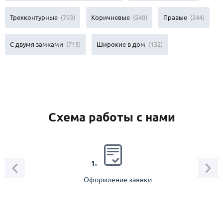
Трехконтурные
(793)
Коричневые
(549)
Правые
(244)
С двумя замками
(715)
Широкие в дом
(132)
Схема работы с нами
2.
1.
Оформление заявки
Зам
спец