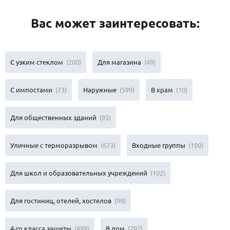
Вас может заинтересовать:
С узким стеклом
(200)
Для магазина
(49)
С импостами
(73)
Наружные
(599)
В храм
(10)
Для общественных зданий
(93)
Уличные с терморазрывом
(673)
Входные группы
(190)
Для школ и образовательных учреждений
(102)
Для гостиниц, отелей, хостелов
(99)
4-го класса защиты
(499)
В дом
(797)