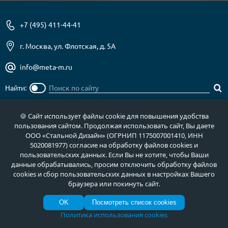
+7 (495) 411-44-41
г. Москва, ул. Флотская, д. 5А
info@meta-m.ru
Найти:
🍪 Сайт использует файлы cookie для повышения удобства
пользования сайтом. Продолжая использовать сайт, Вы даете
О нас
Услуги
ООО «Стальной Дизайн» (ОГРНИП 1175007001410, ИНН
5020081977) согласие на обработку файлов cookies и
Отзывы
Как купить
пользовательских данных. Если Вы не хотите, чтобы Ваши
данные обрабатывались, просим отключить обработку файлов
Полезное
Документы
cookies и сбор пользовательских данных в настройках Вашего
Новости
Фото продукции
браузера или покинуть сайт.
Контакты
Гарантии и возврат
OK
Посмотреть список cookies
Политика использования cookies
Каталог дверей
Двери в дом