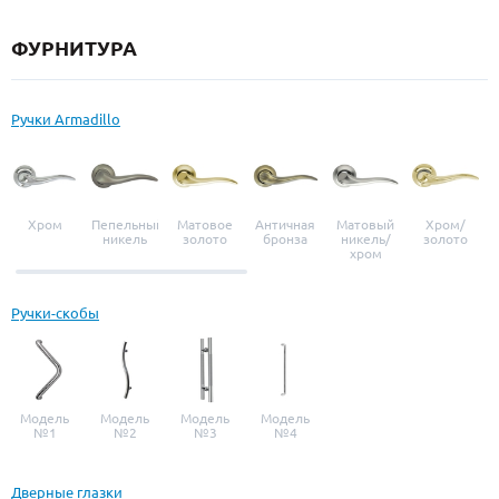
ФУРНИТУРА
Ручки Armadillo
Хром
Пепельный
Матовое
Античная
Матовый
Хром/
никель
золото
бронза
никель/
золото
хром
Ручки-скобы
Модель
Модель
Модель
Модель
№1
№2
№3
№4
Дверные глазки