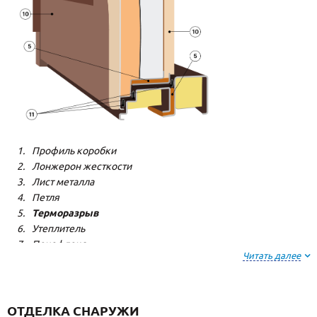
Профиль коробки
Лонжерон жесткости
Лист металла
Петля
Терморазрыв
Утеплитель
Пенофлекс
Читать далее
Пенополистерол
Декоративная панель
Декоративная панель
Резиновый уплотнитель
ОТДЕЛКА СНАРУЖИ