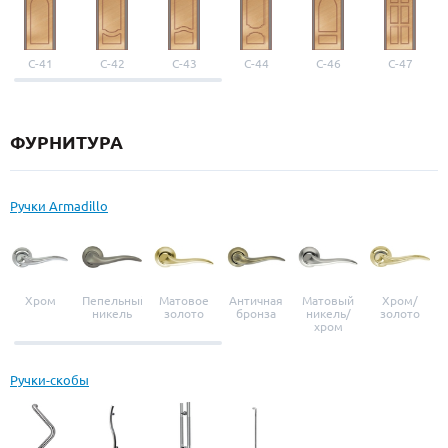
С-41
С-42
С-43
С-44
С-46
С-47
ФУРНИТУРА
Ручки Armadillo
Хром
Пепельный
Матовое
Античная
Матовый
Хром/
никель
золото
бронза
никель/
золото
хром
Ручки-скобы