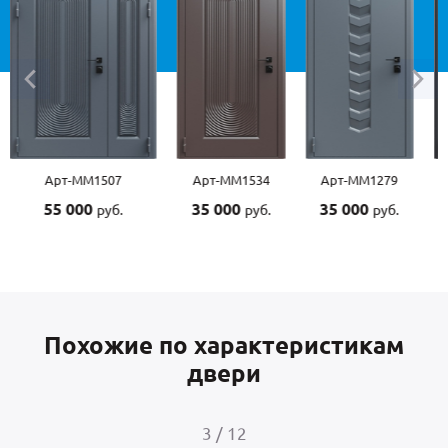
Арт-ММ1534
Арт-ММ1279
Арт-ММ1570
Арт-
35 000
35 000
45 000
45 
руб.
руб.
руб.
Похожие по характеристикам
двери
4
/
12