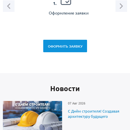
2.
1.
Оформление заявки
Зам
спец
ОФОРМИТЬ ЗАЯВКУ
Новоcти
07 Авг 2026
С Днём строителя! Создавая
архитектуру будущего