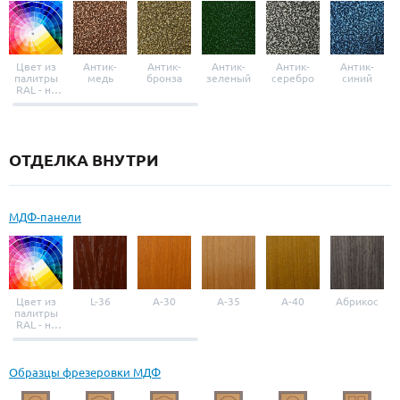
Цвет из
Антик-
Антик-
Антик-
Антик-
Антик-
палитры
медь
бронза
зеленый
серебро
синий
RAL - на
выбор
ОТДЕЛКА ВНУТРИ
МДФ-панели
Цвет из
L-36
A-30
A-35
A-40
Абрикос
палитры
RAL - на
выбор
Образцы фрезеровки МДФ