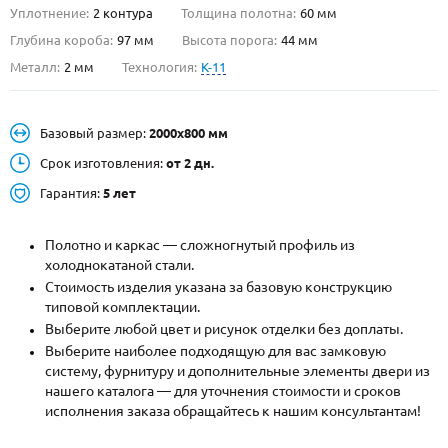
Уплотнение:
2 контура
Толщина полотна:
60 мм
О НАС
Глубина короба:
97 мм
Высота порога:
44 мм
Металл:
2 мм
Технология:
K-11
КОНТАКТЫ
Базовый размер:
2000х800 мм
Металлические двери от производителя с доставкой и установкой в
Москве и МО
Срок изготовления:
от 2 дн.
Гарантия:
5 лет
НАЙТИ:
ПН-СБ - с 9:00 до 21:00, ВС - до 19:00
Полотно и каркас — сложногнутый профиль из
+7 (495) 411-44-41
холоднокатаной стали.
Стоимость изделия указана за базовую конструкцию
INFO@META-M.RU
типовой комплектации.
Выберите любой цвет и рисунок отделки без доплаты.
ЗАПРОСИТЬ РАСЧЕТ
Выберите наиболее подходящую для вас замковую
систему, фурнитуру и дополнительные элементы двери из
нашего каталога — для уточнения стоимости и сроков
Каталог
Распродажа
Как купить
исполнения заказа обращайтесь к нашим консультантам!
Записаться на замер