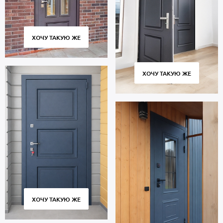
отсутствует. Уплотнители по периметру проема: 2 контура для
дополнительной защиты от посторонних звуков с улицы или из
подъезда.
Входная группа с полотном багетного типа рассчитана на
ХОЧУ ТАКУЮ ЖЕ
длительную эксплуатацию и сохраняет работоспособность в
течение 10 тысяч циклов открытия и закрытия створки.
Соблюдение технологии изготовления, точное соответствие
ХОЧУ ТАКУЮ ЖЕ
размеров и качественные петли гарантируют плотное
прилегание полотна к коробу без провисания и щелей.
Цена указана за базовый размер 2000х800 мм. Гарантия 5 лет.
Позвоните в отдел продаж или оставьте заявку на сайте, чтобы
приобрести дверь под ваш размер. Выезд специалиста по
замерам — бесплатно. Изготовление от 2 дн. Доставка во все
города и районы Москвы и области, монтаж.
ХОЧУ ТАКУЮ ЖЕ