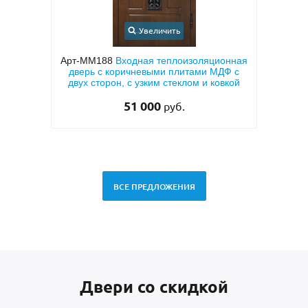
Увеличить
ионная
Арт-ММ49
Белая входная дверь с МДФ с
МДФ с
двух сторон и шумоизоляцией
мет
овкой
тем
28 500
руб.
ВСЕ ПРЕДЛОЖЕНИЯ
Двери со скидкой