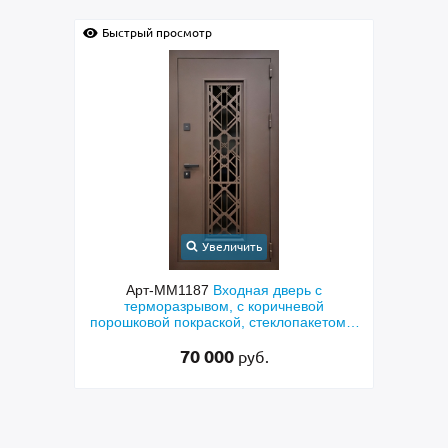
Быстрый просмотр
Быс
Увеличить
с
Арт-ММ1384
Входная дверь с
Арт-
ой
металлофиленкой, бугельной ручкой и
м
етом и
порошковым напылением RAL 7021
»
45 000
руб.