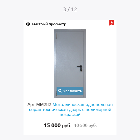
4
/
12
Быстрый просмотр
Быс
Увеличить
ольная
Арт-ММ278
Металлическая коричневая
Арт
мерной
техническая дверь
техн
скоб
15 000
руб.
15 500 руб.