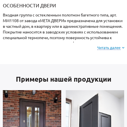
ОСОБЕННОСТИ ДВЕРИ
Входная группа с остекленным полотном багетного типа, арт.
ММ1108 от завода «МЕТА ДВЕРИ» предназначена для установки
в частный дом, в квартиру или в административные помещения.
Покрытие наносится в заводских условиях с использованием
специальной термопечи, поэтому поверхность устойчива к
механическим повреждениям, атмосферным явлениям и
Читать далее
морозам.
Для информации: при заказе, вы можете
выбрать
цвет и фактуру
порошкового покрытия из
Примеры нашей продукции
вариантов, представленных на сайте или из
образцов у замерщика.
Створка и короб — стальные листы и многоконтурный профиль
металлопрокат производства Россия, толщиной 2 мм. Изнутри
отделка: МДФ. На двери установлены замки 4-го класса защиты.
В полости створки имеется теплоизоляционный материал