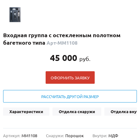
С реечным дизайном
(29)
ПО НАЗНАЧЕНИЮ
ПО ОСОБЕННОСТЯМ
Входная группа с остекленным полотном
ПО КОНСТРУКЦИИ
багетного типа
Арт-ММ1108
45 000
руб.
Популярные двери
Двери со скидкой
ОФОРМИТЬ ЗАЯВКУ
ДВЕРИ С ТЕРМОРАЗРЫВОМ
РАССЧИТАТЬ ДРУГОЙ РАЗМЕР
ГАЛЕРЕЯ
Характеристики
Отделка снаружи
Отделка внут
ОПЛАТА
ДОСТАВКА
Артикул:
ММ1108
Снаружи:
Порошок
Внутри:
МДФ
УСТАНОВКА