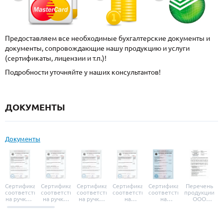
Предоставляем все необходимые бухгалтерские документы и
документы, сопровождающие нашу продукцию и услуги
(сертификаты, лицензии и т.п.)!
Подробности уточняйте у наших консультантов!
ДОКУМЕНТЫ
Документы
Сертификат
Сертификат
Сертификат
Сертификат
Сертификат
Перечень
соответствия
соответствия
соответствия
соответствия
соответствия
продукции
на ручки и
на ручки-
на ручки-
на
на
ООО
броненакладки
защелки
защелки
дверные
уплотнители
«УЗК», не
«Armadillo»
«Fuaro»
«Punto»
доводчики
«Schlegel
требующей
«Ajax»
Q-Lon»
сертификаци