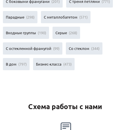
С боковыми фрамугами
(201)
С тремя петлями
(771)
Парадные
(298)
С металлобагетом
(571)
Входные группы
(190)
Серые
(268)
С остекленной фрамугой
(99)
Со стеклом
(344)
В дом
(797)
Бизнес-класса
(473)
Схема работы с нами