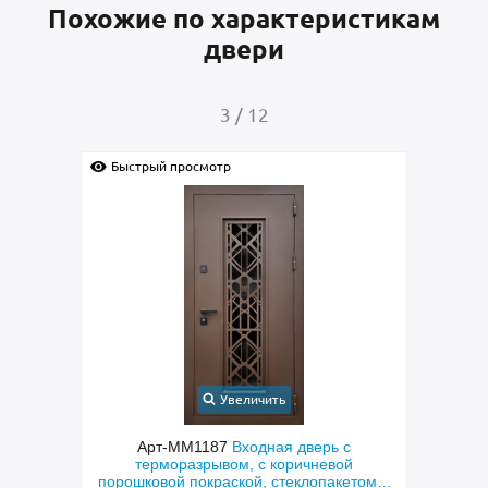
Похожие по характеристикам
двери
4
/
12
Быстрый просмотр
Быс
Увеличить
с
Арт-ММ1384
Входная дверь с
Арт-
й
металлофиленкой, бугельной ручкой и
м
етом и
порошковым напылением RAL 7021