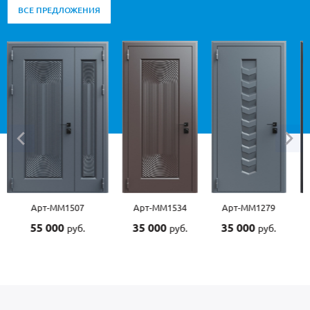
ВСЕ ПРЕДЛОЖЕНИЯ
Арт-ММ1534
Арт-ММ1279
Арт-ММ1570
Арт-
35 000
35 000
45 000
45 0
руб.
руб.
руб.