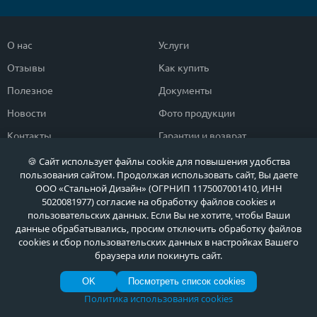
О нас
Услуги
Отзывы
Как купить
Полезное
Документы
Новости
Фото продукции
Контакты
Гарантии и возврат
🍪 Сайт использует файлы cookie для повышения удобства
Каталог дверей
Двери в дом
пользования сайтом. Продолжая использовать сайт, Вы даете
ООО «Стальной Дизайн» (ОГРНИП 1175007001410, ИНН
Двери со скидкой
Парадные двери
5020081977) согласие на обработку файлов cookies и
пользовательских данных. Если Вы не хотите, чтобы Ваши
Популярные двери
Двери в квартиру
данные обрабатывались, просим отключить обработку файлов
Быстрый подбор двери
Тамбурные двери
cookies и сбор пользовательских данных в настройках Вашего
браузера или покинуть сайт.
Двери класса ЭКОНОМ
Противопожарные двери
OK
Посмотреть список cookies
Политика использования cookies