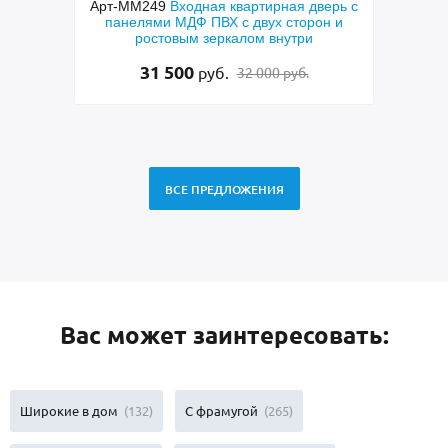
верь с
Арт-ММ273
Металлическая полуторная
Арт
он и
техническая дверь с большими стеклами
техн
и порошковым серым окрашиванием
скобо
40 000
руб.
37 000 руб.
ВСЕ ПРЕДЛОЖЕНИЯ
Вас может заинтересовать:
Широкие в дом
(132)
С фрамугой
(265)