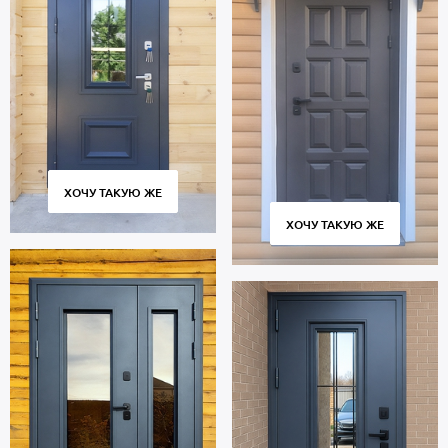
профиль российского производства, толщиной 2 мм. Отделка
внутри: МДФ. На двери установлены замки 4-го класса защиты.
В полости створки имеется теплоизоляционный материал
минплита. Уплотнение: 2 контура для дополнительной защиты от
посторонних звуков с улицы или из подъезда.
Термодверь со стеклом предназначена для многолетней
эксплуатации и сохраняет работоспособность множества циклов
открывания и закрывания. Соблюдение технологии
изготовления, точное соответствие размеров и качественные
ХОЧУ ТАКУЮ ЖЕ
петли гарантируют плотное прилегание створки к коробке без
скрипов и деформаций.
ХОЧУ ТАКУЮ ЖЕ
Стоимость указана за базовый размер 2000х800 мм. Гарантия 5
лет.
Позвоните в отдел продаж или оставьте заявку на сайте, чтобы
купить дверь по габаритам вашего проема. Бесплатный вызов
замерщика. Быстрое изготовление. Аккуратная доставка по
Москве и МО, установка «под ключ».