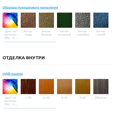
Образцы порошкового напыления
Цвет из
Антик-
Антик-
Антик-
Антик-
Антик-
палитры
медь
бронза
зеленый
серебро
синий
RAL - на
выбор
ОТДЕЛКА ВНУТРИ
МДФ-панели
Цвет из
L-36
A-30
A-35
A-40
Абрикос
палитры
RAL - на
выбор