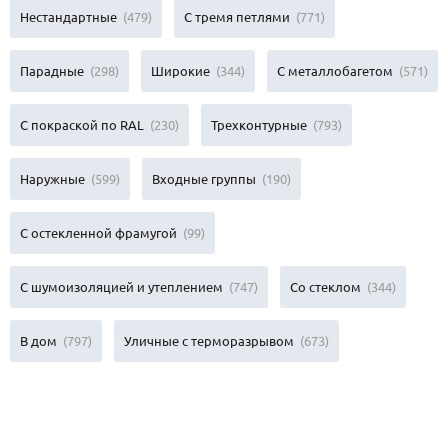
Нестандартные
(479)
С тремя петлями
(771)
Парадные
(298)
Широкие
(344)
С металлобагетом
(571)
С покраской по RAL
(230)
Трехконтурные
(793)
Наружные
(599)
Входные группы
(190)
С остекленной фрамугой
(99)
С шумоизоляцией и утеплением
(747)
Со стеклом
(344)
В дом
(797)
Уличные с терморазрывом
(673)