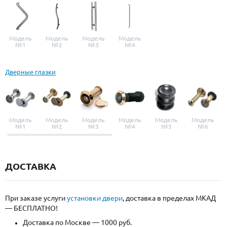
Модель
Модель
Модель
Модель
№1
№2
№3
№4
Дверные глазки
Модель
Модель
Модель
Модель
Модель
Модель
№1
№2
№3
№4
№5
№6
ДОСТАВКА
При заказе услуги
установки двери
, доставка в пределах МКАД
— БЕСПЛАТНО!
Доставка по Москве — 1000 руб.