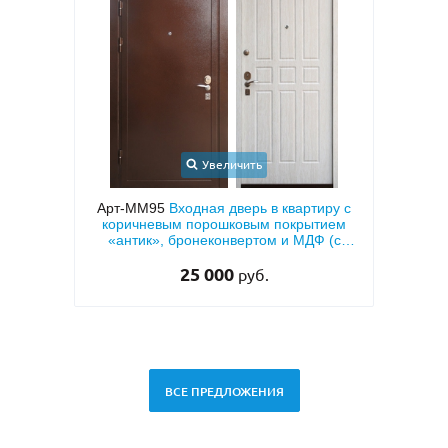
Увеличить
иру с
Арт-ММ188
Входная теплоизоляционная
Арт
тием
дверь с коричневыми плитами МДФ с
МД
 (с
двух сторон, с узким стеклом и ковкой
51 000
руб.
ВСЕ ПРЕДЛОЖЕНИЯ