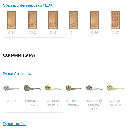
Образцы фрезеровки МДФ
С-41
С-42
С-43
С-44
С-46
С-47
ФУРНИТУРА
Ручки Armadillo
Хром
Пепельный
Матовое
Античная
Матовый
Хром/
никель
золото
бронза
никель/
золото
хром
Ручки-скобы