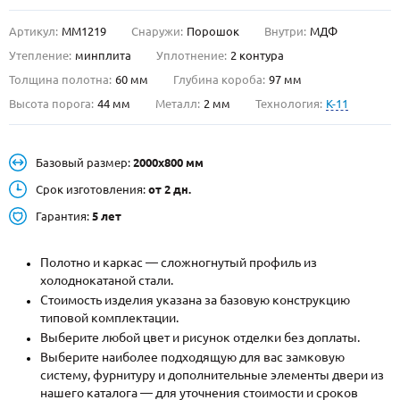
Артикул:
ММ1219
Снаружи:
Порошок
Внутри:
МДФ
О НАС
Утепление:
минплита
Уплотнение:
2 контура
КОНТАКТЫ
Толщина полотна:
60 мм
Глубина короба:
97 мм
Высота порога:
44 мм
Металл:
2 мм
Технология:
K-11
Металлические двери от производителя с доставкой и установкой в
Москве и МО
Базовый размер:
2000х800 мм
НАЙТИ:
Срок изготовления:
от 2 дн.
ПН-СБ - с 9:00 до 21:00, ВС - до 19:00
Гарантия:
5 лет
+7 (495) 411-44-41
Полотно и каркас — сложногнутый профиль из
INFO@META-M.RU
холоднокатаной стали.
Стоимость изделия указана за базовую конструкцию
ЗАПРОСИТЬ РАСЧЕТ
типовой комплектации.
Выберите любой цвет и рисунок отделки без доплаты.
Каталог
Распродажа
Как купить
Выберите наиболее подходящую для вас замковую
систему, фурнитуру и дополнительные элементы двери из
Записаться на замер
нашего каталога — для уточнения стоимости и сроков