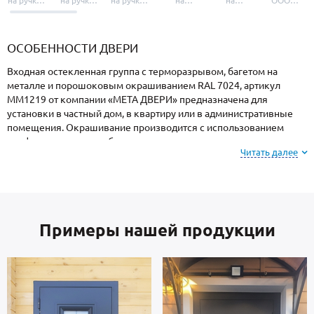
на ручки и
на ручки-
на ручки-
на
на
ООО
броненакладки
защелки
защелки
дверные
уплотнители
«УЗК», не
«Armadillo»
«Fuaro»
«Punto»
доводчики
«Schlegel
требующей
«Ajax»
Q-Lon»
сертификаци
ОСОБЕННОСТИ ДВЕРИ
Входная остекленная группа с терморазрывом, багетом на
металле и порошоковым окрашиванием RAL 7024, артикул
ММ1219 от компании «МЕТА ДВЕРИ» предназначена для
установки в частный дом, в квартиру или в административные
помещения. Окрашивание производится с использованием
профессионального оборудования и закреплением в термопечи,
Читать далее
поэтому поверхность устойчива к механическим повреждениям,
атмосферным явлениям и морозам.
Обратите внимание: при заказе, вы можете
Примеры нашей продукции
выбрать цвет и фактуру
порошкового покрытия из
вариантов, представленных на сайте или из
образцов у мастера по замерам.
Каркас коробки и полотно — стальные листы и многоконтурный