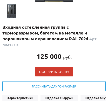
С реечным дизайном
(29)
ПО НАЗНАЧЕНИЮ
ПО ОСОБЕННОСТЯМ
Входная остекленная группа с
ПО КОНСТРУКЦИИ
терморазрывом, багетом на металле и
порошоковым окрашиванием RAL 7024
Арт-
ММ1219
Популярные двери
Двери со скидкой
125 000
руб.
ДВЕРИ С ТЕРМОРАЗРЫВОМ
ОФОРМИТЬ ЗАЯВКУ
ГАЛЕРЕЯ
РАССЧИТАТЬ ДРУГОЙ РАЗМЕР
ОПЛАТА
ДОСТАВКА
Характеристики
Отделка снаружи
Отделка внут
УСТАНОВКА