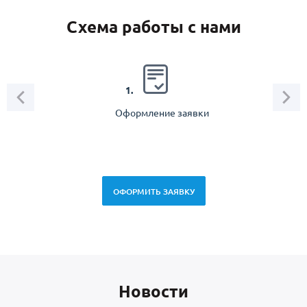
Схема работы с нами
2.
1.
Оформление заявки
Зам
спец
ОФОРМИТЬ ЗАЯВКУ
Новоcти