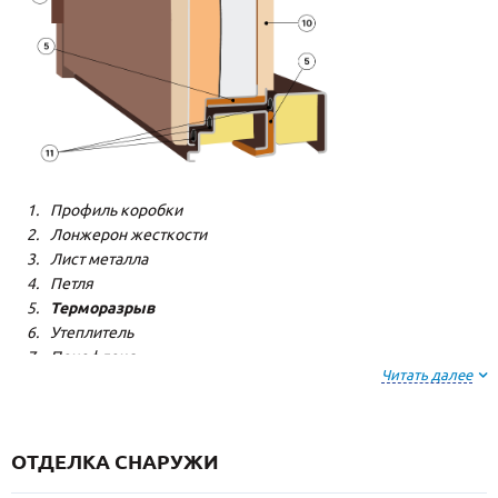
Профиль коробки
Лонжерон жесткости
Лист металла
Петля
Терморазрыв
Утеплитель
Пенофлекс
Читать далее
Пенополистерол
Декоративная панель
Декоративная панель
Резиновый уплотнитель
ОТДЕЛКА СНАРУЖИ