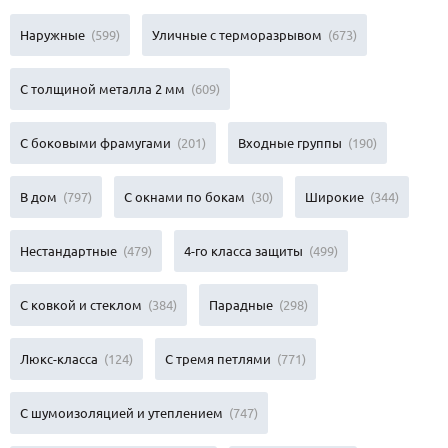
Наружные
(599)
Уличные с терморазрывом
(673)
С толщиной металла 2 мм
(609)
С боковыми фрамугами
(201)
Входные группы
(190)
В дом
(797)
С окнами по бокам
(30)
Широкие
(344)
Нестандартные
(479)
4-го класса защиты
(499)
С ковкой и стеклом
(384)
Парадные
(298)
Люкс-класса
(124)
С тремя петлями
(771)
С шумоизоляцией и утеплением
(747)