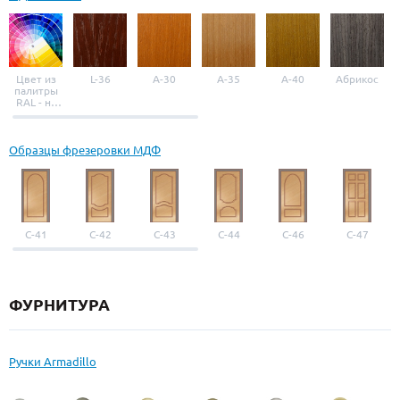
Цвет из
L-36
A-30
A-35
A-40
Абрикос
палитры
RAL - на
выбор
Образцы фрезеровки МДФ
С-41
С-42
С-43
С-44
С-46
С-47
ФУРНИТУРА
Ручки Armadillo