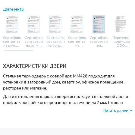
Документы
Сертификат
Сертификат
Сертификат
Сертификат
Сертификат
Перечень
соответствия
соответствия
соответствия
соответствия
соответствия
продукции
на ручки и
на ручки-
на ручки-
на
на
ООО
броненакладки
защелки
защелки
дверные
уплотнители
«УЗК», не
«Armadillo»
«Fuaro»
«Punto»
доводчики
«Schlegel
требующей
«Ajax»
Q-Lon»
сертификаци
ХАРАКТЕРИСТИКИ ДВЕРИ
Стальная термодверь с ковкой арт. ММ428 подходит для
установки в загородный дом, квартиру, офисное помещение,
ресторан или магазин.
Для изготовления каркаса двери используется стальной лист и
профиль российского производства, сечением 2 мм. Готовая
конструкция имеет повышенную жесткость и устойчивость к
Читать далее
силовому взлому.
Для отделки с внешней стороны используется МДФ, и МДФ с
внутренней стороны. При заказе, можно изменить цвет