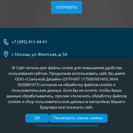
+7 (495) 411-44-41
г. Москва, ул. Флотская, д. 5А
info@meta-m.ru
🍪 Сайт использует файлы cookie для повышения удобства
пользования сайтом. Продолжая использовать сайт, Вы даете
ООО «Стальной Дизайн» (ОГРНИП 1175007001410, ИНН
Найти:
5020081977) согласие на обработку файлов cookies и
пользовательских данных. Если Вы не хотите, чтобы Ваши
данные обрабатывались, просим отключить обработку файлов
cookies и сбор пользовательских данных в настройках Вашего
О нас
Услуги
браузера или покинуть сайт.
Отзывы
Как купить
OK
Посмотреть список cookies
Полезное
Документы
Политика использования cookies