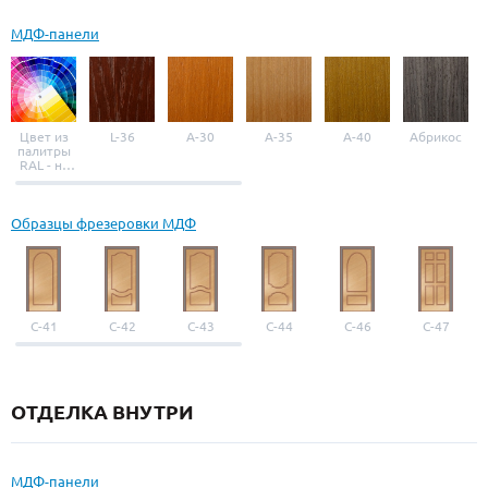
МДФ-панели
Цвет из
L-36
A-30
A-35
A-40
Абрикос
палитры
RAL - на
выбор
Образцы фрезеровки МДФ
С-41
С-42
С-43
С-44
С-46
С-47
ОТДЕЛКА ВНУТРИ
МДФ-панели