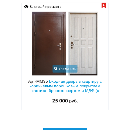
Быстрый просмотр
Быс
Увеличить
с
Арт-ММ95
Входная дверь в квартиру с
Арт-
кой и
коричневым порошковым покрытием
тием
«антик», бронеконвертом и МДФ (с
теплоизоляцией)
25 000
руб.