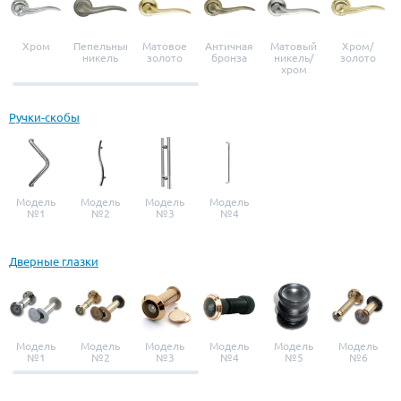
Хром
Пепельный
Матовое
Античная
Матовый
Хром/
никель
золото
бронза
никель/
золото
хром
Ручки-скобы
Модель
Модель
Модель
Модель
№1
№2
№3
№4
Дверные глазки
Модель
Модель
Модель
Модель
Модель
Модель
№1
№2
№3
№4
№5
№6