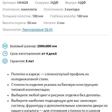
Артикул:
ММ428
Снаружи:
МДФ
Внутри:
МДФ
О НАС
Утепление:
минплита
Уплотнение:
3 контура
Толщина полотна:
100 мм
Глубина короба:
160 мм
КОНТАКТЫ
Высота порога:
50 мм
Металл:
2 мм
Технология:
Терморазрыв ТД-03
Металлические двери от производителя с доставкой и установкой в
Москве и МО
Базовый размер:
2000х800 мм
НАЙТИ:
Срок изготовления:
от 4 дней
ПН-СБ - с 9:00 до 21:00, ВС - до 19:00
Гарантия:
5 лет
+7 (495) 411-44-41
Полотно и каркас — сложногнутый профиль из
INFO@META-M.RU
холоднокатаной стали.
Стоимость изделия указана за базовую конструкцию
ЗАПРОСИТЬ РАСЧЕТ
типовой комплектации.
Выберите любой цвет и рисунок отделки без доплаты.
Каталог
Распродажа
Как купить
Выберите наиболее подходящую для вас замковую
систему, фурнитуру и дополнительные элементы двери из
Записаться на замер
нашего каталога — для уточнения стоимости и сроков