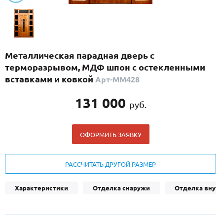
С реечным дизайном
(29)
ПО НАЗНАЧЕНИЮ
ПО ОСОБЕННОСТЯМ
Металлическая парадная дверь с
ПО КОНСТРУКЦИИ
терморазрывом, МДФ шпон с остекленными
вставками и ковкой
Арт-ММ428
Популярные двери
131 000
руб.
Двери со скидкой
ОФОРМИТЬ ЗАЯВКУ
ДВЕРИ С ТЕРМОРАЗРЫВОМ
ГАЛЕРЕЯ
РАССЧИТАТЬ ДРУГОЙ РАЗМЕР
ОПЛАТА
Характеристики
Отделка снаружи
Отделка внут
ДОСТАВКА
УСТАНОВКА