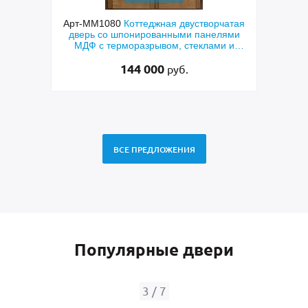
ходная
Арт-ММ1080
Коттеджная двустворчатая
Арт-
й МДФ
дверь со шпонированными панелями
терм
мным
МДФ с терморазрывом, стеклами и
кор
коваными решетками
144 000
руб.
ВСЕ ПРЕДЛОЖЕНИЯ
Популярные двери
3
/
7