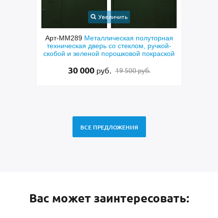
Увеличить
 дверь
Арт-ММ289
Металлическая полуторная
А
еклами
техническая дверь со стеклом, ручкой-
пара
скобой и зеленой порошковой покраской
ла
30 000
руб.
19 500 руб.
ВСЕ ПРЕДЛОЖЕНИЯ
Вас может заинтересовать: