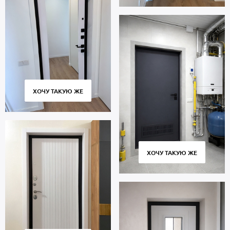
ХОЧУ ТАКУЮ ЖЕ
ХОЧУ ТАКУЮ ЖЕ