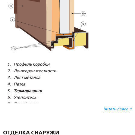
Профиль коробки
Лонжерон жесткости
Лист металла
Петля
Терморазрыв
Утеплитель
Пенофлекс
Читать далее
Пенополистерол
Декоративная панель
Декоративная панель
Резиновый уплотнитель
ОТДЕЛКА СНАРУЖИ