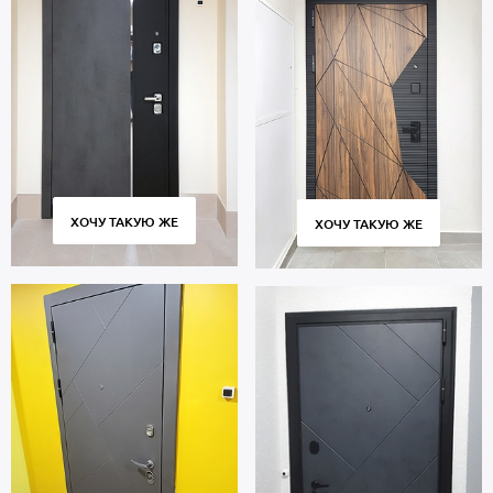
ХОЧУ ТАКУЮ ЖЕ
ХОЧУ ТАКУЮ ЖЕ