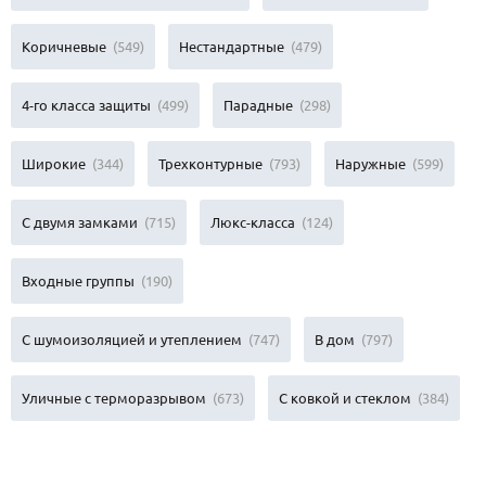
Коричневые
(549)
Нестандартные
(479)
4-го класса защиты
(499)
Парадные
(298)
Широкие
(344)
Трехконтурные
(793)
Наружные
(599)
С двумя замками
(715)
Люкс-класса
(124)
Входные группы
(190)
С шумоизоляцией и утеплением
(747)
В дом
(797)
Уличные с терморазрывом
(673)
С ковкой и стеклом
(384)