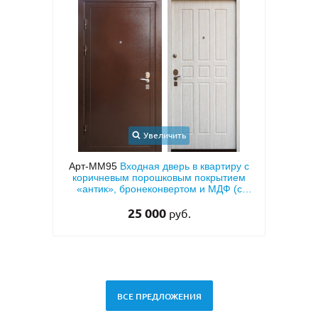
Увеличить
ерь с
Арт-ММ95
Входная дверь в квартиру с
вух
коричневым порошковым покрытием
мета
«антик», бронеконвертом и МДФ (с
тем
теплоизоляцией)
25 000
руб.
ВСЕ ПРЕДЛОЖЕНИЯ