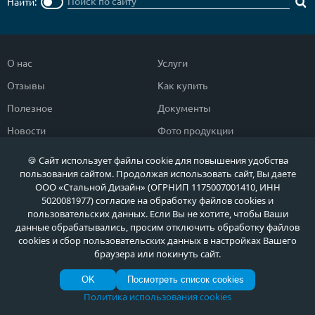
Найти:
О нас
Услуги
Отзывы
Как купить
Полезное
Документы
Новости
Фото продукции
Контакты
Гарантии и возврат
🍪 Сайт использует файлы cookie для повышения удобства
пользования сайтом. Продолжая использовать сайт, Вы даете
ООО «Стальной Дизайн» (ОГРНИП 1175007001410, ИНН
Каталог дверей
Двери в дом
5020081977) согласие на обработку файлов cookies и
Двери со скидкой
Парадные двери
пользовательских данных. Если Вы не хотите, чтобы Ваши
данные обрабатывались, просим отключить обработку файлов
Популярные двери
Двери в квартиру
cookies и сбор пользовательских данных в настройках Вашего
браузера или покинуть сайт.
Быстрый подбор двери
Тамбурные двери
Двери класса ЭКОНОМ
Противопожарные двери
OK
Посмотреть список cookies
Политика использования cookies