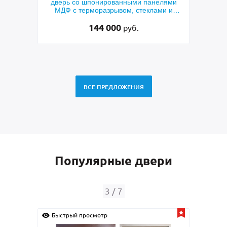
й МДФ
дверь со шпонированными панелями
терм
мным
МДФ с терморазрывом, стеклами и
кор
коваными решетками
144 000
руб.
ВСЕ ПРЕДЛОЖЕНИЯ
Популярные двери
3
/
7
Быстрый просмотр
Быс