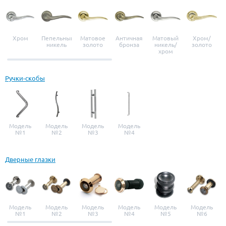
Хром
Пепельный
Матовое
Античная
Матовый
Хром/
никель
золото
бронза
никель/
золото
хром
Ручки-скобы
Модель
Модель
Модель
Модель
№1
№2
№3
№4
Дверные глазки
Модель
Модель
Модель
Модель
Модель
Модель
№1
№2
№3
№4
№5
№6