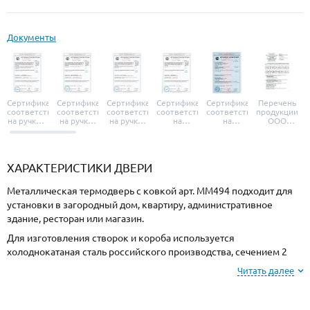
Документы
Сертификат
Сертификат
Сертификат
Сертификат
Сертификат
Перечень
соответствия
соответствия
соответствия
соответствия
соответствия
продукции
на ручки и
на ручки-
на ручки-
на
на
ООО
броненакладки
защелки
защелки
дверные
уплотнители
«УЗК», не
«Armadillo»
«Fuaro»
«Punto»
доводчики
«Schlegel
требующей
«Ajax»
Q-Lon»
сертификаци
ХАРАКТЕРИСТИКИ ДВЕРИ
Металлическая термодверь с ковкой арт. ММ494 подходит для
установки в загородный дом, квартиру, административное
здание, ресторан или магазин.
Для изготовления створок и короба используется
холоднокатаная сталь российского производства, сечением 2
мм. Готовая конструкция имеет повышенную прочность и
Читать далее
устойчивость к силовому взлому.
Для отделки с внешней стороны используется МДФ, и МДФ с