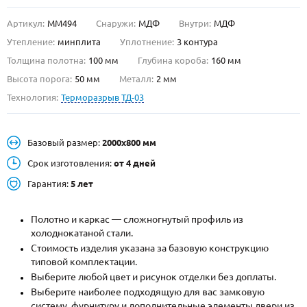
Артикул:
ММ494
Снаружи:
МДФ
Внутри:
МДФ
О НАС
Утепление:
минплита
Уплотнение:
3 контура
КОНТАКТЫ
Толщина полотна:
100 мм
Глубина короба:
160 мм
Высота порога:
50 мм
Металл:
2 мм
Технология:
Терморазрыв ТД-03
Металлические двери от производителя с доставкой и установкой в
Москве и МО
НАЙТИ:
Базовый размер:
2000х800 мм
ПН-СБ - с 9:00 до 21:00, ВС - до 19:00
Срок изготовления:
от 4 дней
+7 (495) 411-44-41
Гарантия:
5 лет
INFO@META-M.RU
Полотно и каркас — сложногнутый профиль из
холоднокатаной стали.
ЗАПРОСИТЬ РАСЧЕТ
Стоимость изделия указана за базовую конструкцию
типовой комплектации.
Каталог
Распродажа
Как купить
Выберите любой цвет и рисунок отделки без доплаты.
Выберите наиболее подходящую для вас замковую
Записаться на замер
систему, фурнитуру и дополнительные элементы двери из