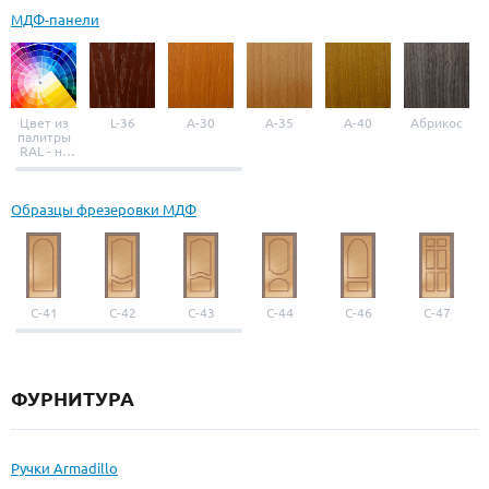
МДФ-панели
Цвет из
L-36
A-30
A-35
A-40
Абрикос
палитры
RAL - на
выбор
Образцы фрезеровки МДФ
С-41
С-42
С-43
С-44
С-46
С-47
ФУРНИТУРА
Ручки Armadillo