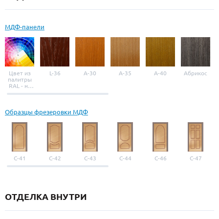
МДФ-панели
Цвет из
L-36
A-30
A-35
A-40
Абрикос
палитры
RAL - на
выбор
Образцы фрезеровки МДФ
С-41
С-42
С-43
С-44
С-46
С-47
ОТДЕЛКА ВНУТРИ