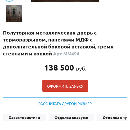
С реечным дизайном
(29)
ПО НАЗНАЧЕНИЮ
ПО ОСОБЕННОСТЯМ
Полуторная металлическая дверь с
ПО КОНСТРУКЦИИ
терморазрывом, панелями МДФ с
дополнительной боковой вставкой, тремя
стеклами и ковкой
Арт-ММ494
Популярные двери
Двери со скидкой
138 500
руб.
ДВЕРИ С ТЕРМОРАЗРЫВОМ
ОФОРМИТЬ ЗАЯВКУ
ГАЛЕРЕЯ
РАССЧИТАТЬ ДРУГОЙ РАЗМЕР
ОПЛАТА
ДОСТАВКА
Характеристики
Отделка снаружи
Отделка внут
УСТАНОВКА