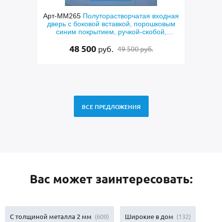
онная
Арт-ММ265
Полуторастворчатая входная
Арт
МДФ с
дверь с боковой вставкой, порошковым
кетом
синим покрытием, ручкой-скобой,
стеклами и ковкой
48 500
руб.
49 500 руб.
ВСЕ ПРЕДЛОЖЕНИЯ
Вас может заинтересовать:
С толщиной металла 2 мм
(609)
Широкие в дом
(132)