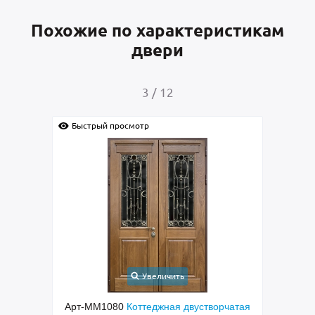
Похожие по характеристикам
двери
3
/
12
Быстрый просмотр
Быс
Увеличить
ходная
Арт-ММ1080
Коттеджная двустворчатая
Арт-