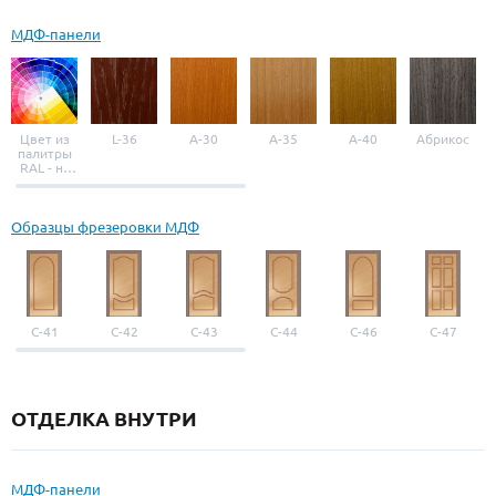
МДФ-панели
Цвет из
L-36
A-30
A-35
A-40
Абрикос
палитры
RAL - на
выбор
Образцы фрезеровки МДФ
С-41
С-42
С-43
С-44
С-46
С-47
ОТДЕЛКА ВНУТРИ
МДФ-панели