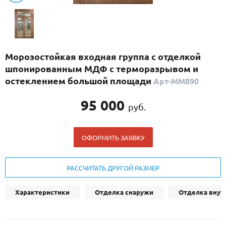
С реечным дизайном
(29)
ПО НАЗНАЧЕНИЮ
ПО ОСОБЕННОСТЯМ
Морозостойкая входная группа с отделкой
ПО КОНСТРУКЦИИ
шпонированным МДФ с терморазрывом и
остеклением большой площади
Арт-ММ890
Популярные двери
95 000
руб.
Двери со скидкой
ОФОРМИТЬ ЗАЯВКУ
ДВЕРИ С ТЕРМОРАЗРЫВОМ
ГАЛЕРЕЯ
РАССЧИТАТЬ ДРУГОЙ РАЗМЕР
ОПЛАТА
Характеристики
Отделка снаружи
Отделка внут
ДОСТАВКА
УСТАНОВКА