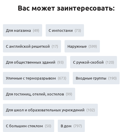
Вас может заинтересовать:
Для магазина
(49)
С импостами
(73)
С английской решеткой
(17)
Наружные
(599)
Для общественных зданий
(93)
С ручкой-скобой
(120)
Уличные с терморазрывом
(673)
Входные группы
(190)
Для гостиниц, отелей, хостелов
(99)
Для школ и образовательных учреждений
(102)
С большим стеклом
(50)
В дом
(797)