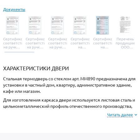
Документы
Сертификат
Сертификат
Сертификат
Сертификат
Сертификат
Перечень
соответствия
соответствия
соответствия
соответствия
соответствия
продукции
на ручки и
на ручки-
на ручки-
на
на
ООО
броненакладки
защелки
защелки
дверные
уплотнители
«УЗК», не
«Armadillo»
«Fuaro»
«Punto»
доводчики
«Schlegel
требующей
«Ajax»
Q-Lon»
сертификаци
ХАРАКТЕРИСТИКИ ДВЕРИ
Стальная термодверь со стеклом арт. ММ890 предназначена для
установки в частный дом, квартиру, административное здание,
кафе или магазин.
Для изготовления каркаса двери используется листовая сталь и
цельнометаллический профиль отечественного производства,
толщиной 2 мм. Готовая конструкция имеет необходимую
Читать далее
прочность и устойчивость к силовому взлому.
Для отделки с внешней стороны используется МДФ, и МДФ с
внутренней стороны. Выбирайте цвет и тип покрытия МДФ-