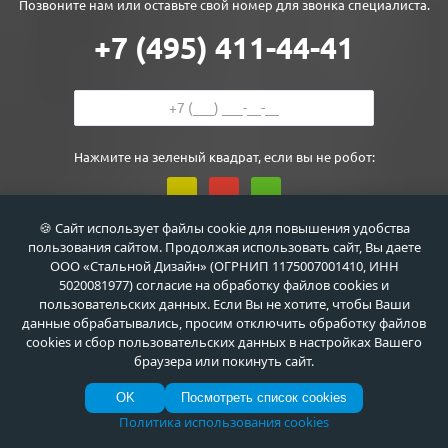
Позвоните нам или оставьте свой номер для звонка специалиста.
+7 (495) 411-44-41
Нажмите на зеленый квадрат, если вы не робот:
🍪 Сайт использует файлы cookie для повышения удобства
Я даю
согласие
на обработку персональных данных в соответствии с
пользования сайтом. Продолжая использовать сайт, Вы даете
Политикой обработки персональных данных
.
ООО «Стальной Дизайн» (ОГРНИП 1175007001410, ИНН
5020081977) согласие на обработку файлов cookies и
пользовательских данных. Если Вы не хотите, чтобы Ваши
данные обрабатывались, просим отключить обработку файлов
cookies и сбор пользовательских данных в настройках Вашего
браузера или покинуть сайт.
OK
Посмотреть список cookies
Политика использования cookies
+7 (495) 411-44-41