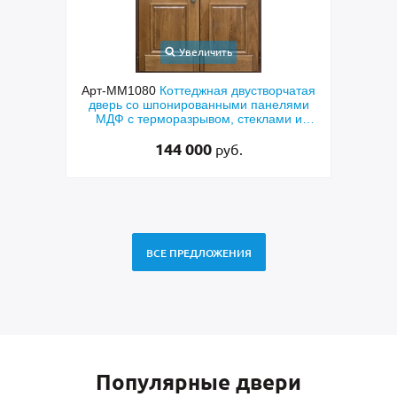
Увеличить
чатая
Арт-ММ578
Входная утепленная дверь с
Арт
лями
терморазрывом, белыми наличниками,
дверь
и и
коричневыми плитами МДФ (окрас по
фр
RAL) и стеклом
48 500
руб.
ВСЕ ПРЕДЛОЖЕНИЯ
Популярные двери