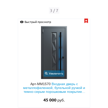
4
/
7
Быстрый просмотр
Быс
Увеличить
с
Арт-ММ49
Белая входная дверь с МДФ с
Арт
кой и
двух сторон и шумоизоляцией
кор
тием
«а
28 500
руб.