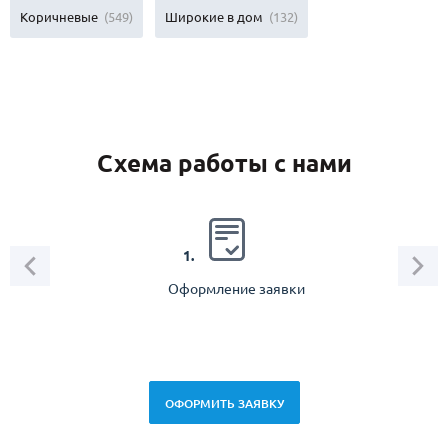
Коричневые
(549)
Широкие в дом
(132)
Схема работы с нами
2.
1.
Оформление заявки
Зам
спец
ОФОРМИТЬ ЗАЯВКУ