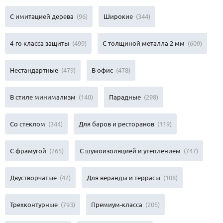
С имитацией дерева
(96)
Широкие
(344)
4-го класса защиты
(499)
С толщиной металла 2 мм
(609)
Нестандартные
(479)
В офис
(478)
В стиле минимализм
(140)
Парадные
(298)
Со стеклом
(344)
Для баров и ресторанов
(119)
С фрамугой
(265)
С шумоизоляцией и утеплением
(747)
Двустворчатые
(42)
Для веранды и террасы
(108)
Трехконтурные
(793)
Премиум-класса
(205)