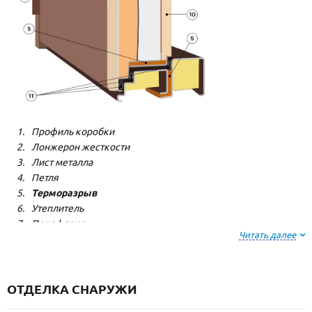
Профиль коробки
Лонжерон жесткости
Лист металла
Петля
Терморазрыв
Утеплитель
Пенофлекс
Читать далее
Пенополистерол
Декоративная панель
Декоративная панель
Резиновый уплотнитель
ОТДЕЛКА СНАРУЖИ