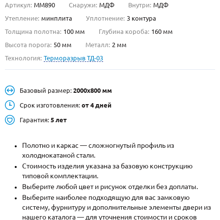
Артикул:
ММ890
Снаружи:
МДФ
Внутри:
МДФ
О НАС
Утепление:
минплита
Уплотнение:
3 контура
Толщина полотна:
100 мм
Глубина короба:
160 мм
КОНТАКТЫ
Высота порога:
50 мм
Металл:
2 мм
Технология:
Терморазрыв ТД-03
Металлические двери от производителя с доставкой и установкой в
Москве и МО
Базовый размер:
2000х800 мм
НАЙТИ:
Срок изготовления:
от 4 дней
ПН-СБ - с 9:00 до 21:00, ВС - до 19:00
Гарантия:
5 лет
+7 (495) 411-44-41
Полотно и каркас — сложногнутый профиль из
INFO@META-M.RU
холоднокатаной стали.
Стоимость изделия указана за базовую конструкцию
ЗАПРОСИТЬ РАСЧЕТ
типовой комплектации.
Выберите любой цвет и рисунок отделки без доплаты.
Каталог
Распродажа
Как купить
Выберите наиболее подходящую для вас замковую
систему, фурнитуру и дополнительные элементы двери из
Записаться на замер
нашего каталога — для уточнения стоимости и сроков