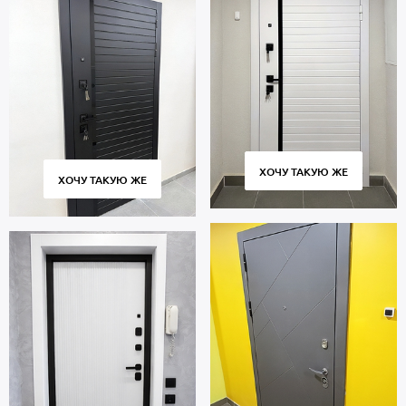
ХОЧУ ТАКУЮ ЖЕ
ХОЧУ ТАКУЮ ЖЕ