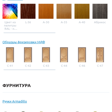
Цвет из
L-36
A-30
A-35
A-40
Абрикос
палитры
RAL - на
выбор
Образцы фрезеровки МДФ
С-41
С-42
С-43
С-44
С-46
С-47
ФУРНИТУРА
Ручки Armadillo