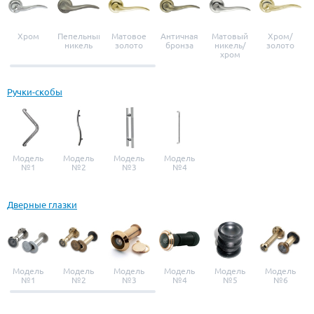
Хром
Пепельный
Матовое
Античная
Матовый
Хром/
никель
золото
бронза
никель/
золото
хром
Ручки-скобы
Модель
Модель
Модель
Модель
№1
№2
№3
№4
Дверные глазки
Модель
Модель
Модель
Модель
Модель
Модель
№1
№2
№3
№4
№5
№6