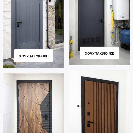
ХОЧУ ТАКУЮ ЖЕ
ХОЧУ ТАКУЮ ЖЕ