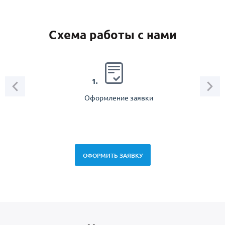
Схема работы с нами
2.
1.
Оформление заявки
Зам
спец
ОФОРМИТЬ ЗАЯВКУ