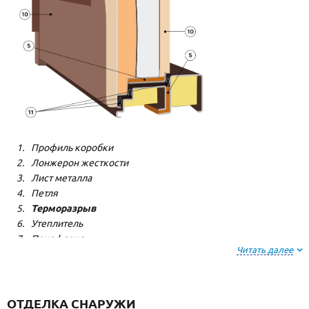
Профиль коробки
Лонжерон жесткости
Лист металла
Петля
Терморазрыв
Утеплитель
Пенофлекс
Читать далее
Пенополистерол
Декоративная панель
Декоративная панель
Резиновый уплотнитель
ОТДЕЛКА СНАРУЖИ