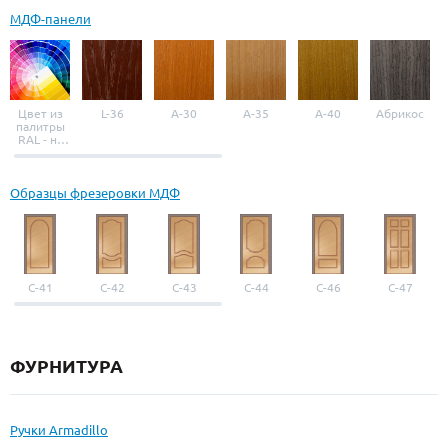
МДФ-панели
Цвет из
L-36
A-30
A-35
A-40
Абрикос
палитры
RAL - на
выбор
Образцы фрезеровки МДФ
С-41
С-42
С-43
С-44
С-46
С-47
ФУРНИТУРА
Ручки Armadillo