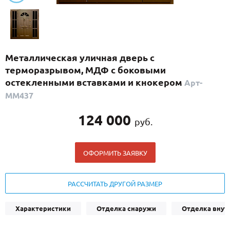
С реечным дизайном
(29)
ПО НАЗНАЧЕНИЮ
ПО ОСОБЕННОСТЯМ
Металлическая уличная дверь с
ПО КОНСТРУКЦИИ
терморазрывом, МДФ с боковыми
остекленными вставками и кнокером
Арт-
ММ437
Популярные двери
Двери со скидкой
124 000
руб.
ДВЕРИ С ТЕРМОРАЗРЫВОМ
ОФОРМИТЬ ЗАЯВКУ
ГАЛЕРЕЯ
РАССЧИТАТЬ ДРУГОЙ РАЗМЕР
ОПЛАТА
ДОСТАВКА
Характеристики
Отделка снаружи
Отделка внут
УСТАНОВКА