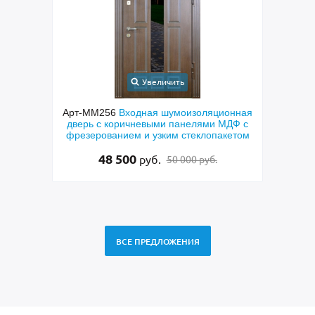
Увеличить
золяционная
Арт-ММ278
Металлическая коричневая
лями МДФ с
техническая дверь
еклопакетом
15 000
руб.
15 500 руб.
 руб.
ВСЕ ПРЕДЛОЖЕНИЯ