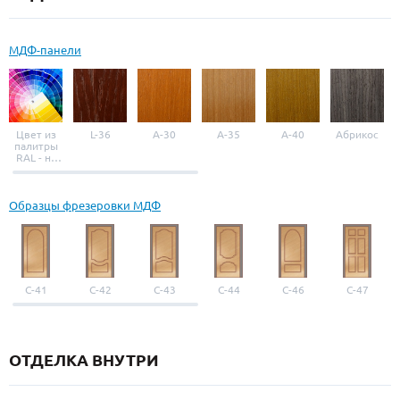
МДФ-панели
Цвет из
L-36
A-30
A-35
A-40
Абрикос
палитры
RAL - на
выбор
Образцы фрезеровки МДФ
С-41
С-42
С-43
С-44
С-46
С-47
ОТДЕЛКА ВНУТРИ