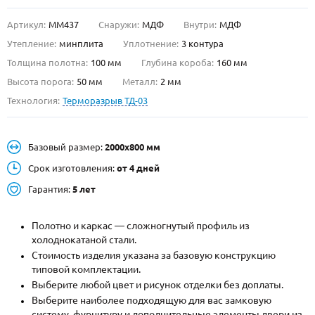
Артикул:
ММ437
Снаружи:
МДФ
Внутри:
МДФ
О НАС
Утепление:
минплита
Уплотнение:
3 контура
КОНТАКТЫ
Толщина полотна:
100 мм
Глубина короба:
160 мм
Высота порога:
50 мм
Металл:
2 мм
Технология:
Терморазрыв ТД-03
Металлические двери от производителя с доставкой и установкой в
Москве и МО
НАЙТИ:
Базовый размер:
2000х800 мм
ПН-СБ - с 9:00 до 21:00, ВС - до 19:00
Срок изготовления:
от 4 дней
+7 (495) 411-44-41
Гарантия:
5 лет
INFO@META-M.RU
Полотно и каркас — сложногнутый профиль из
холоднокатаной стали.
ЗАПРОСИТЬ РАСЧЕТ
Стоимость изделия указана за базовую конструкцию
типовой комплектации.
Каталог
Распродажа
Как купить
Выберите любой цвет и рисунок отделки без доплаты.
Выберите наиболее подходящую для вас замковую
Записаться на замер
систему, фурнитуру и дополнительные элементы двери из