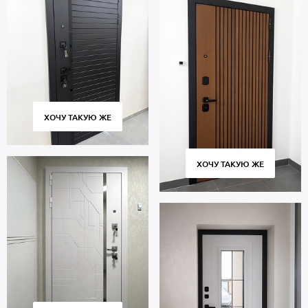
ХОЧУ ТАКУЮ ЖЕ
ХОЧУ ТАКУЮ ЖЕ