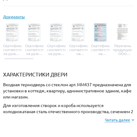
Документы
Сертификат
Сертификат
Сертификат
Сертификат
Сертификат
Перечень
соответствия
соответствия
соответствия
соответствия
соответствия
продукции
на ручки и
на ручки-
на ручки-
на
на
ООО
броненакладки
защелки
защелки
дверные
уплотнители
«УЗК», не
«Armadillo»
«Fuaro»
«Punto»
доводчики
«Schlegel
требующей
«Ajax»
Q-Lon»
сертификаци
ХАРАКТЕРИСТИКИ ДВЕРИ
Входная термодверь со стеклом арт. ММ437 предназначена для
установки в коттедж, квартиру, административное здание, кафе
или магазин.
Для изготовления створок и короба используется
холоднокатаная сталь отечественного производства, сечением 2
мм. Готовая конструкция имеет повышенную жесткость и
Читать далее
надежность.
Отделка снаружи МДФ, внутри МДФ. Подберите цвет покрытия