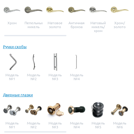
Хром
Пепельный
Матовое
Античная
Матовый
Хром/
никель
золото
бронза
никель/
золото
хром
Ручки-скобы
Модель
Модель
Модель
Модель
№1
№2
№3
№4
Дверные глазки
Модель
Модель
Модель
Модель
Модель
Модель
№1
№2
№3
№4
№5
№6