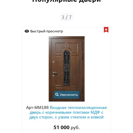
4
/
7
Быстрый просмотр
Увеличить
золяционная
Арт-ММ1570
Входная дверь с
тами МДФ с
металлофиленкой, бугельной ручкой и
ом и ковкой
темно-серым порошковым покрытием
RAL 7021
45 000
руб.