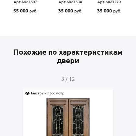
Арт-ММ1534
Арт-ММ1279
Арт-ММ1570
А
35 000
35 000
45 000
4
руб.
руб.
руб.
Похожие по характеристикам
двери
4
/
12
Быстрый просмотр