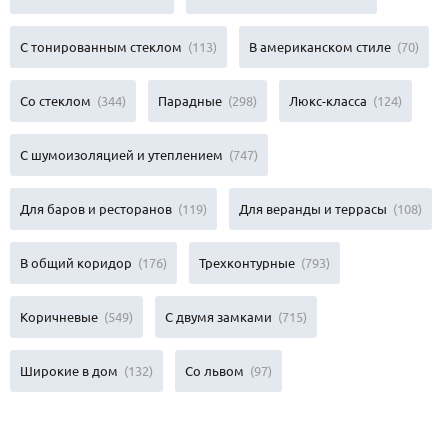
С тонированным стеклом
(113)
В американском стиле
(70)
Со стеклом
(344)
Парадные
(298)
Люкс-класса
(124)
С шумоизоляцией и утеплением
(747)
Для баров и ресторанов
(119)
Для веранды и террасы
(108)
В общий коридор
(176)
Трехконтурные
(793)
Коричневые
(549)
С двумя замками
(715)
Широкие в дом
(132)
Со львом
(97)