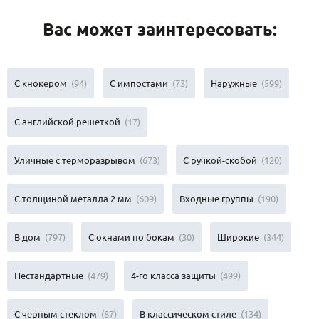
Вас может заинтересовать:
С кнокером
(94)
С импостами
(73)
Наружные
(599)
С английской решеткой
(17)
Уличные с терморазрывом
(673)
С ручкой-скобой
(120)
С толщиной металла 2 мм
(609)
Входные группы
(190)
В дом
(797)
С окнами по бокам
(30)
Широкие
(344)
Нестандартные
(479)
4-го класса защиты
(499)
С черным стеклом
(87)
В классическом стиле
(134)