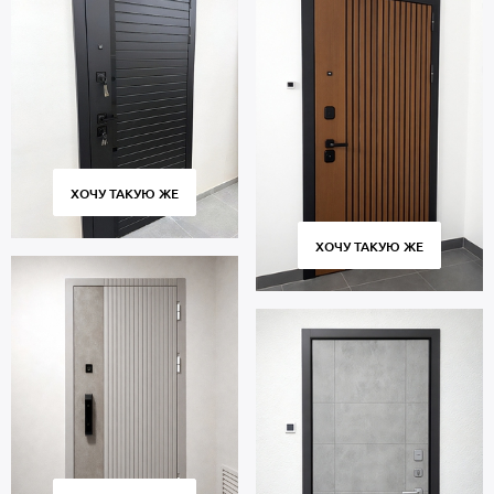
ХОЧУ ТАКУЮ ЖЕ
ХОЧУ ТАКУЮ ЖЕ