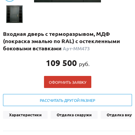
С реечным дизайном
(29)
ПО НАЗНАЧЕНИЮ
ПО ОСОБЕННОСТЯМ
Входная дверь с терморазрывом, МДФ
ПО КОНСТРУКЦИИ
(покраска эмалью по RAL) с остекленными
боковыми вставками
Арт-ММ473
Популярные двери
109 500
руб.
Двери со скидкой
ОФОРМИТЬ ЗАЯВКУ
ДВЕРИ С ТЕРМОРАЗРЫВОМ
ГАЛЕРЕЯ
РАССЧИТАТЬ ДРУГОЙ РАЗМЕР
ОПЛАТА
Характеристики
Отделка снаружи
Отделка внут
ДОСТАВКА
УСТАНОВКА