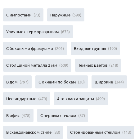
С импостами
(73)
Наружные
(599)
Уличные с терморазрывом
(673)
С боковыми фрамугами
(201)
Входные группы
(190)
С толщиной металла 2 мм
(609)
Темных цветов
(218)
В дом
(797)
С окнами по бокам
(30)
Широкие
(344)
Нестандартные
(479)
4-го класса защиты
(499)
В офис
(478)
С черным стеклом
(87)
В скандинавском стиле
(33)
С тонированным стеклом
(113)