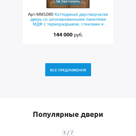
Увеличить
дная
Арт-ММ1080
Коттеджная двустворчатая
Арт-ММ
МДФ
дверь со шпонированными панелями
термор
ым
МДФ с терморазрывом, стеклами и
корич
коваными решетками
144 000
руб.
ВСЕ ПРЕДЛОЖЕНИЯ
Популярные двери
4
/
7