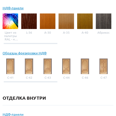
МДФ-панели
Цвет из
L-36
A-30
A-35
A-40
Абрикос
палитры
RAL - на
выбор
Образцы фрезеровки МДФ
С-41
С-42
С-43
С-44
С-46
С-47
ОТДЕЛКА ВНУТРИ
МДФ-панели