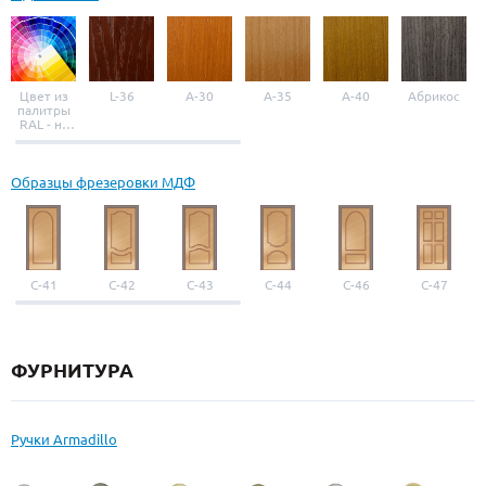
Цвет из
L-36
A-30
A-35
A-40
Абрикос
палитры
RAL - на
выбор
Образцы фрезеровки МДФ
С-41
С-42
С-43
С-44
С-46
С-47
ФУРНИТУРА
Ручки Armadillo