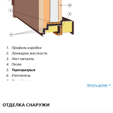
Профиль коробки
Лонжерон жесткости
Лист металла
Петля
Терморазрыв
Утеплитель
Пенофлекс
Читать далее
Пенополистерол
Декоративная панель
Декоративная панель
Резиновый уплотнитель
ОТДЕЛКА СНАРУЖИ