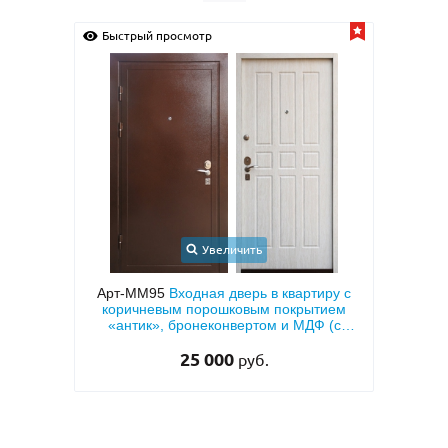
Быстрый просмотр
Быс
Увеличить
ионная
Арт-ММ95
Входная дверь в квартиру с
Арт-
ДФ с
коричневым порошковым покрытием
овкой
«антик», бронеконвертом и МДФ (с
теплоизоляцией)
25 000
руб.