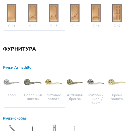
С-41
С-42
С-43
С-44
С-46
С-47
ФУРНИТУРА
Ручки Armadillo
Хром
Пепельный
Матовое
Античная
Матовый
Хром/
никель
золото
бронза
никель/
золото
хром
Ручки-скобы