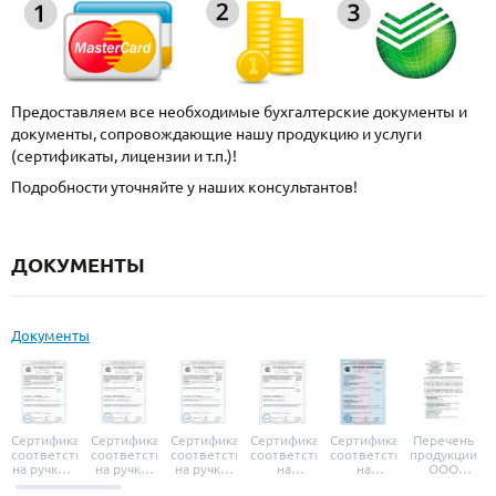
Предоставляем все необходимые бухгалтерские документы и
документы, сопровождающие нашу продукцию и услуги
(сертификаты, лицензии и т.п.)!
Подробности уточняйте у наших консультантов!
ДОКУМЕНТЫ
Документы
Сертификат
Сертификат
Сертификат
Сертификат
Сертификат
Перечень
соответствия
соответствия
соответствия
соответствия
соответствия
продукции
на ручки и
на ручки-
на ручки-
на
на
ООО
броненакладки
защелки
защелки
дверные
уплотнители
«УЗК», не