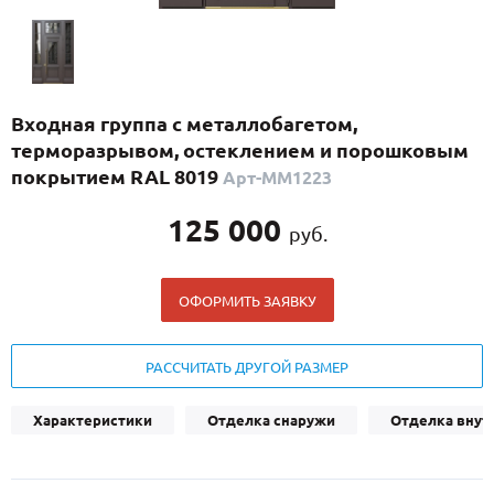
С реечным дизайном
(29)
ПО НАЗНАЧЕНИЮ
ПО ОСОБЕННОСТЯМ
Входная группа с металлобагетом,
ПО КОНСТРУКЦИИ
терморазрывом, остеклением и порошковым
покрытием RAL 8019
Арт-ММ1223
Популярные двери
125 000
руб.
Двери со скидкой
ОФОРМИТЬ ЗАЯВКУ
ДВЕРИ С ТЕРМОРАЗРЫВОМ
ГАЛЕРЕЯ
РАССЧИТАТЬ ДРУГОЙ РАЗМЕР
ОПЛАТА
Характеристики
Отделка снаружи
Отделка внут
ДОСТАВКА
УСТАНОВКА