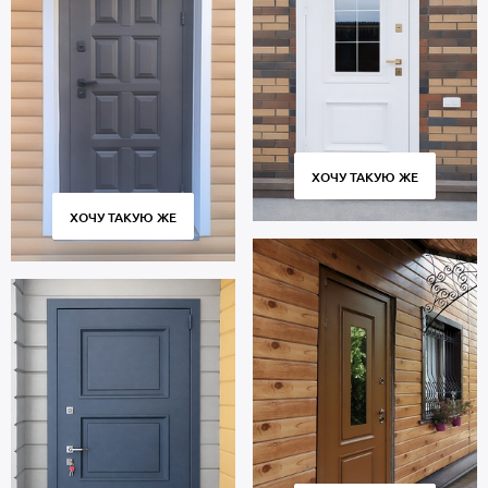
В полости створки находится теплоизоляционный материал
минплита. Уплотнители по периметру проема: 2 контура для
дополнительной защиты от шума.
Термодверь со стеклом предназначена для многолетней
эксплуатации и сохраняет работоспособность в течение 10 тысяч
циклов открытия и закрытия створки. Современное
оборудование, постоянный контроль качества на всех этапах
производства гарантируют плотное прилегание полотна к
ХОЧУ ТАКУЮ ЖЕ
коробу без зазоров и сквозняков.
ХОЧУ ТАКУЮ ЖЕ
Стоимость указана за стандартный размер 2000х800 мм.
Гарантия 5 лет.
Позвоните в отдел продаж или оставьте заявку на сайте, чтобы
заказать дверь по габаритам вашего проема. Бесплатный вызов
замерщика. Быстрое изготовление. Бережная доставка
собственным транспортом, установка «под ключ».