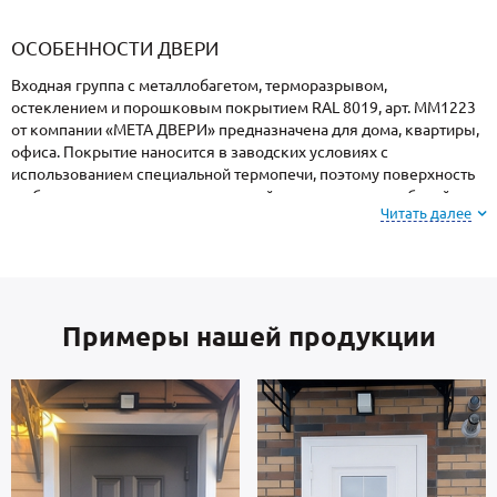
«Armadillo»
«Fuaro»
«Punto»
доводчики
«Schlegel
требующей
«Ajax»
Q-Lon»
сертификаци
ОСОБЕННОСТИ ДВЕРИ
Входная группа с металлобагетом, терморазрывом,
остеклением и порошковым покрытием RAL 8019, арт. ММ1223
от компании «МЕТА ДВЕРИ» предназначена для дома, квартиры,
офиса. Покрытие наносится в заводских условиях с
использованием специальной термопечи, поэтому поверхность
не боится ударов, осадков, высокой влажности и колебаний
Читать далее
температуры.
На заметку: при заказе, вы можете
выбрать цвет и
фактуру
порошкового покрытия из вариантов,
Примеры нашей продукции
представленных на сайте или из образцов у
замерщика.
Створка и короб — сталь российского производства, толщиной 2
мм. Отделка внутренней стороны двери: МДФ. Дверь
укомплектована взломостойкими замками.