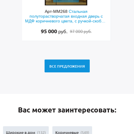
Арт-ММ282
Металлическая однопольная
Арт-
рь с
серая техническая дверь с полимерной
двер
кобой,
покраской
ением
15 000
руб.
10 500 руб.
ВСЕ ПРЕДЛОЖЕНИЯ
Вас может заинтересовать:
Широкие в дом
(132)
Коричневые
(549)