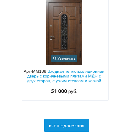
Увеличить
ионная
Арт-ММ24
Входная дверь с порошковым
Арт
ДФ с
напылением «серый шелк» и МДФ ПВХ
МД
овкой
для квартиры
33 000
руб.
ВСЕ ПРЕДЛОЖЕНИЯ