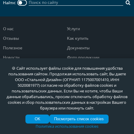
Найти:
О нас
Услуги
Отзывы
Как купить
Полезное
Документы
Новости
Фото продукции
Контакты
Гарантии и возврат
🍪 Сайт использует файлы cookie для повышения удобства
пользования сайтом. Продолжая использовать сайт, Вы даете
ООО «Стальной Дизайн» (ОГРНИП 1175007001410, ИНН
Каталог дверей
Двери в дом
5020081977) согласие на обработку файлов cookies и
пользовательских данных. Если Вы не хотите, чтобы Ваши
Двери со скидкой
Парадные двери
данные обрабатывались, просим отключить обработку файлов
Популярные двери
Двери в квартиру
cookies и сбор пользовательских данных в настройках Вашего
браузера или покинуть сайт.
Быстрый подбор двери
Тамбурные двери
OK
Посмотреть список cookies
Двери класса ЭКОНОМ
Противопожарные двери
Политика использования cookies