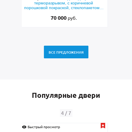
й
металлофиленкой, бугельной ручкой и
м
етом и
порошковым напылением RAL 7021
45 000
руб.
ВСЕ ПРЕДЛОЖЕНИЯ
Популярные двери
4
/
7
Быстрый просмотр
Быс