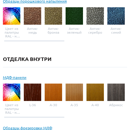
Образцы порошкового напыления
Цвет из
Антик-
Антик-
Антик-
Антик-
Антик-
палитры
медь
бронза
зеленый
серебро
синий
RAL - на
выбор
ОТДЕЛКА ВНУТРИ
МДФ-панели
Цвет из
L-36
A-30
A-35
A-40
Абрикос
палитры
RAL - на
выбор
Образцы фрезеровки МДФ