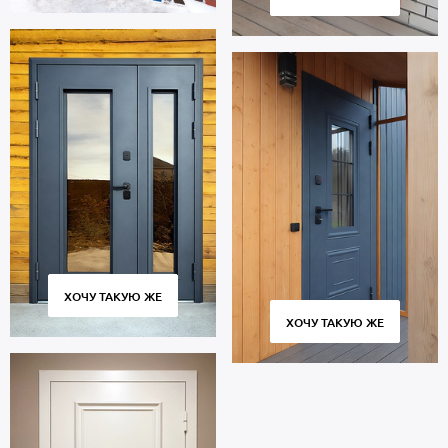
ХОЧУ ТАКУЮ ЖЕ
ХОЧУ ТАКУЮ ЖЕ