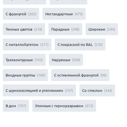
С фрамугой
(265)
Нестандартные
(479)
Темных цветов
(218)
Парадные
(298)
Широкие
(344)
С металлобагетом
(571)
С покраской по RAL
(230)
Трехконтурные
(793)
Наружные
(599)
Входные группы
(190)
С остекленной фрамугой
(99)
С шумоизоляцией и утеплением
(747)
Со стеклом
(344)
В дом
(797)
Уличные с терморазрывом
(673)