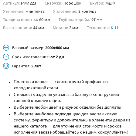
Артикул:
ММ1223
Снаружи:
Порошок
Внутри:
МДФ
О НАС
Утепление:
минплита
Уплотнение:
2 контура
Толщина полотна:
60 мм
Глубина короба:
97 мм
КОНТАКТЫ
Высота порога:
44 мм
Металл:
2 мм
Технология:
K-11
Металлические двери от производителя с доставкой и установкой в
Базовый размер:
2000х800 мм
Москве и МО
Срок изготовления:
от 2 дн.
НАЙТИ:
Гарантия:
5 лет
ПН-СБ - с 9:00 до 21:00, ВС - до 19:00
+7 (495) 411-44-41
Полотно и каркас — сложногнутый профиль из
холоднокатаной стали.
INFO@META-M.RU
Стоимость изделия указана за базовую конструкцию
типовой комплектации.
ЗАПРОСИТЬ РАСЧЕТ
Выберите любой цвет и рисунок отделки без доплаты.
Выберите наиболее подходящую для вас замковую
систему, фурнитуру и дополнительные элементы двери из
Каталог
Распродажа
Как купить
нашего каталога — для уточнения стоимости и сроков
исполнения заказа обращайтесь к нашим консультантам!
Записаться на замер