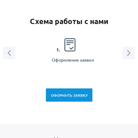
Схема работы с нами
2.
1.
Оформление заявки
Зам
спец
ОФОРМИТЬ ЗАЯВКУ