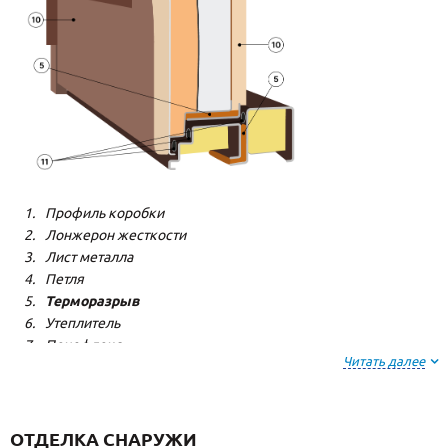
Профиль коробки
Лонжерон жесткости
Лист металла
Петля
Терморазрыв
Утеплитель
Пенофлекс
Читать далее
Пенополистерол
Декоративная панель
Декоративная панель
Резиновый уплотнитель
ОТДЕЛКА СНАРУЖИ