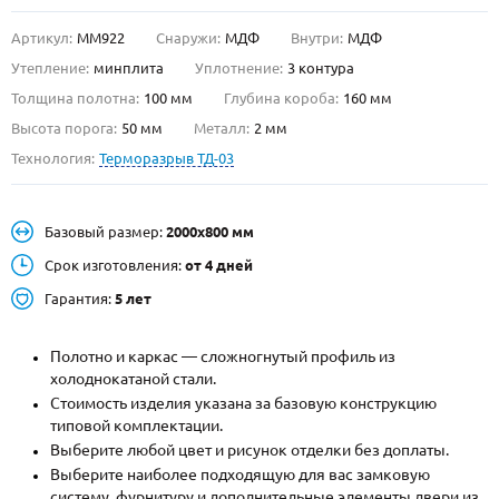
Артикул:
ММ922
Снаружи:
МДФ
Внутри:
МДФ
О НАС
Утепление:
минплита
Уплотнение:
3 контура
КОНТАКТЫ
Толщина полотна:
100 мм
Глубина короба:
160 мм
Высота порога:
50 мм
Металл:
2 мм
Технология:
Терморазрыв ТД-03
Металлические двери от производителя с доставкой и установкой в
Москве и МО
НАЙТИ:
Базовый размер:
2000х800 мм
ПН-СБ - с 9:00 до 21:00, ВС - до 19:00
Срок изготовления:
от 4 дней
+7 (495) 411-44-41
Гарантия:
5 лет
INFO@META-M.RU
Полотно и каркас — сложногнутый профиль из
холоднокатаной стали.
ЗАПРОСИТЬ РАСЧЕТ
Стоимость изделия указана за базовую конструкцию
типовой комплектации.
Каталог
Распродажа
Как купить
Выберите любой цвет и рисунок отделки без доплаты.
Выберите наиболее подходящую для вас замковую
Записаться на замер
систему, фурнитуру и дополнительные элементы двери из