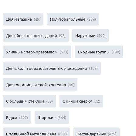
Для магазина
(49)
Полуторапольные
(289)
Для общественных зданий
(93)
Наружные
(599)
Уличные с терморазрывом
(673)
Входные группы
(190)
Для школ и образовательных учреждений
(102)
Для гостиниц, отелей, хостелов
(99)
С большим стеклом
(50)
С окном сверху
(72)
В дом
(797)
Широкие
(344)
С толщиной металла 2 мм
(609)
Нестандартные
(479)