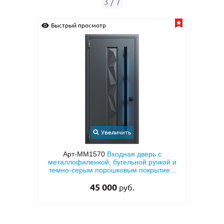
4
/
7
Быстрый просмотр
Быс
Увеличить
с
Арт-ММ1573
Входная дверь с
Арт-
кой и
металлофиленкой, бугельной ручкой и
тием
темно-серым порошковым покрытием
RAL 7021
45 000
руб.