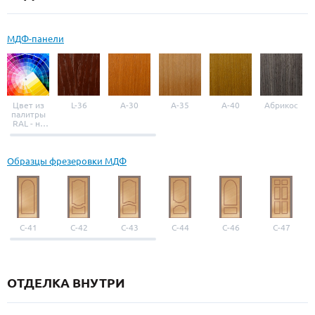
МДФ-панели
Цвет из
L-36
A-30
A-35
A-40
Абрикос
палитры
RAL - на
выбор
Образцы фрезеровки МДФ
С-41
С-42
С-43
С-44
С-46
С-47
ОТДЕЛКА ВНУТРИ