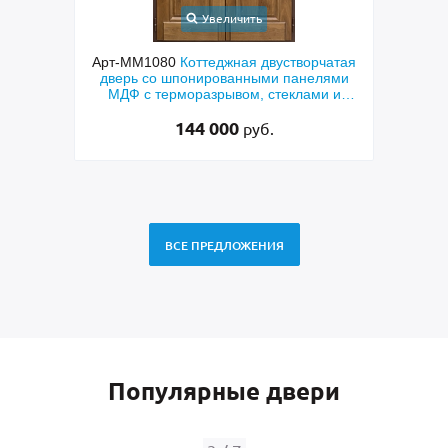
Увеличить
чатая
Арт-ММ578
Входная утепленная дверь с
Арт
лями
терморазрывом, белыми наличниками,
дверь
и и
коричневыми плитами МДФ (окрас по
фр
RAL) и стеклом
48 500
руб.
ВСЕ ПРЕДЛОЖЕНИЯ
Популярные двери