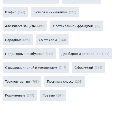
В офис
(478)
В стиле минимализм
(140)
4-го класса защиты
(499)
С остекленной фрамугой
(99)
Парадные
(298)
Со стеклом
(344)
Подъездные тамбурные
(175)
Для баров и ресторанов
(119)
С шумоизоляцией и утеплением
(747)
С фрамугой
(265)
Трехконтурные
(793)
Премиум-класса
(205)
Коричневые
(549)
Правые
(244)