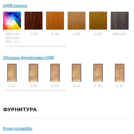
МДФ-панели
Цвет из
L-36
A-30
A-35
A-40
Абрикос
палитры
RAL - на
выбор
Образцы фрезеровки МДФ
С-41
С-42
С-43
С-44
С-46
С-47
ФУРНИТУРА
Ручки Armadillo