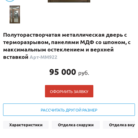
С реечным дизайном
(29)
ПО НАЗНАЧЕНИЮ
ПО ОСОБЕННОСТЯМ
Полуторастворчатая металлическая дверь с
ПО КОНСТРУКЦИИ
терморазрывом, панелями МДФ со шпоном, с
максимальным остеклением и верхней
вставкой
Арт-ММ922
Популярные двери
Двери со скидкой
95 000
руб.
ДВЕРИ С ТЕРМОРАЗРЫВОМ
ОФОРМИТЬ ЗАЯВКУ
ГАЛЕРЕЯ
РАССЧИТАТЬ ДРУГОЙ РАЗМЕР
ОПЛАТА
ДОСТАВКА
Характеристики
Отделка снаружи
Отделка внут
УСТАНОВКА