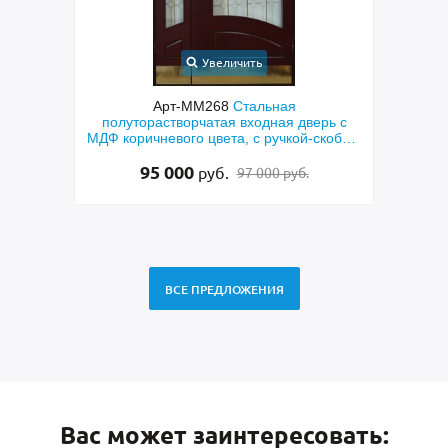
Увеличить
Арт-ММ265
Полуторастворчатая входная
Арт
рь с
дверь с боковой вставкой, порошковым
кобой,
синим покрытием, ручкой-скобой,
ением
стеклами и ковкой
48 500
руб.
49 500 руб.
ВСЕ ПРЕДЛОЖЕНИЯ
Вас может заинтересовать: