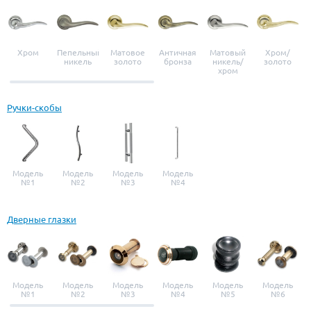
Хром
Пепельный
Матовое
Античная
Матовый
Хром/
никель
золото
бронза
никель/
золото
хром
Ручки-скобы
Модель
Модель
Модель
Модель
№1
№2
№3
№4
Дверные глазки
Модель
Модель
Модель
Модель
Модель
Модель
№1
№2
№3
№4
№5
№6