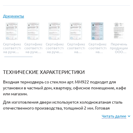
Документы
Сертификат
Сертификат
Сертификат
Сертификат
Сертификат
Перечень
соответствия
соответствия
соответствия
соответствия
соответствия
продукции
на ручки и
на ручки-
на ручки-
на
на
ООО
броненакладки
защелки
защелки
дверные
уплотнители
«УЗК», не
«Armadillo»
«Fuaro»
«Punto»
доводчики
«Schlegel
требующей
«Ajax»
Q-Lon»
сертификаци
ТЕХНИЧЕСКИЕ ХАРАКТЕРИСТИКИ
Входная термодверь со стеклом арт. ММ922 подходит для
установки в частный дом, квартиру, офисное помещение, кафе
или магазин.
Для изготовления двери используется холоднокатаная сталь
отечественного производства, толщиной 2 мм. Готовая
конструкция имеет повышенную жесткость и взломостойкость.
Читать далее
Отделка снаружи МДФ, внутри МДФ. Подберите оттенок
покрытия из вариантов, представленных на сайте.