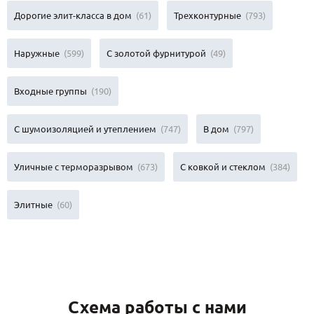
Дорогие элит-класса в дом
(61)
Трехконтурные
(793)
Наружные
(599)
С золотой фурнитурой
(49)
Входные группы
(190)
С шумоизоляцией и утеплением
(747)
В дом
(797)
Уличные с терморазрывом
(673)
С ковкой и стеклом
(384)
Элитные
(60)
Схема работы с нами