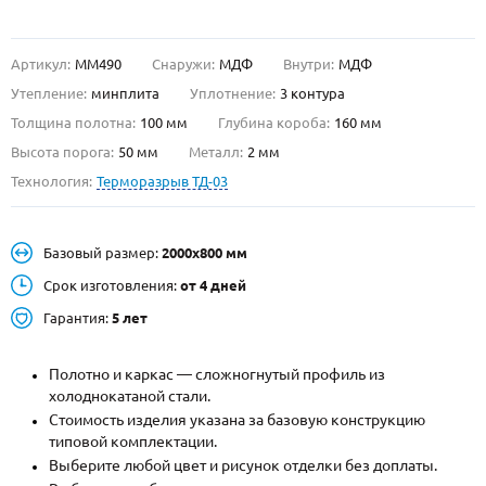
О НАС
Артикул:
ММ490
Снаружи:
МДФ
Внутри:
МДФ
КОНТАКТЫ
Утепление:
минплита
Уплотнение:
3 контура
Толщина полотна:
100 мм
Глубина короба:
160 мм
Высота порога:
50 мм
Металл:
2 мм
Металлические двери от производителя с доставкой и установкой в
Москве и МО
Технология:
Терморазрыв ТД-03
НАЙТИ:
ПН-СБ - с 9:00 до 21:00, ВС - до 19:00
Базовый размер:
2000х800 мм
+7 (495) 411-44-41
Срок изготовления:
от 4 дней
Гарантия:
5 лет
INFO@META-M.RU
ЗАПРОСИТЬ РАСЧЕТ
Полотно и каркас — сложногнутый профиль из
холоднокатаной стали.
Стоимость изделия указана за базовую конструкцию
Каталог
Распродажа
Как купить
типовой комплектации.
Выберите любой цвет и рисунок отделки без доплаты.
Записаться на замер