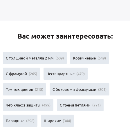
Вас может заинтересовать:
С толщиной металла 2 мм
(609)
Коричневые
(549)
С фрамугой
(265)
Нестандартные
(479)
Темных цветов
(218)
С боковыми фрамугами
(201)
4-го класса защиты
(499)
С тремя петлями
(771)
Парадные
(298)
Широкие
(344)