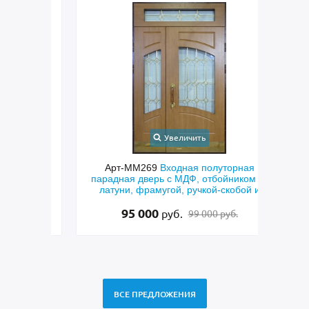
Увеличить
ческая
Арт-ММ269
Входная полуторная
Арт-
ерого
парадная дверь с МДФ, отбойником из
двер
латуни, фрамугой, ручкой-скобой и
фрез
стеклом
95 000
руб.
99 000 руб.
ВСЕ ПРЕДЛОЖЕНИЯ