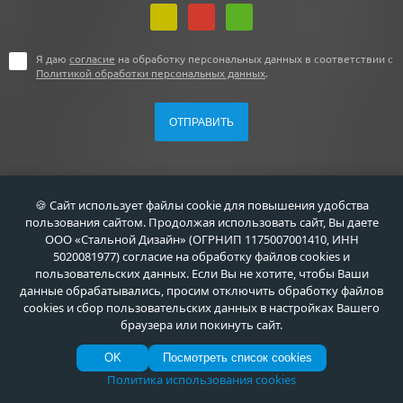
Я даю
согласие
на обработку персональных данных в соответствии с
Политикой обработки персональных данных
.
🍪 Сайт использует файлы cookie для повышения удобства
пользования сайтом. Продолжая использовать сайт, Вы даете
+7 (495) 411-44-41
ООО «Стальной Дизайн» (ОГРНИП 1175007001410, ИНН
5020081977) согласие на обработку файлов cookies и
г. Москва, ул. Флотская, д. 5А
пользовательских данных. Если Вы не хотите, чтобы Ваши
данные обрабатывались, просим отключить обработку файлов
info@meta-m.ru
cookies и сбор пользовательских данных в настройках Вашего
браузера или покинуть сайт.
Найти:
OK
Посмотреть список cookies
Политика использования cookies