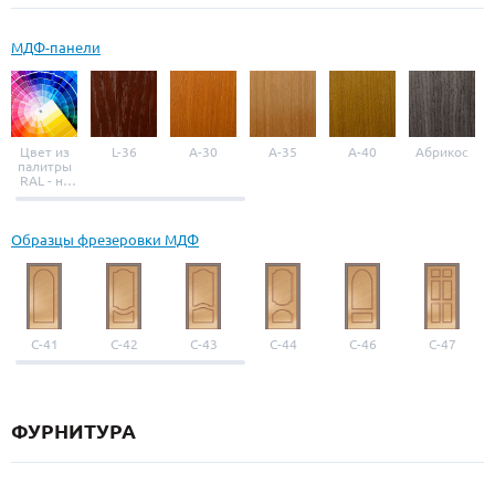
МДФ-панели
Цвет из
L-36
A-30
A-35
A-40
Абрикос
палитры
RAL - на
выбор
Образцы фрезеровки МДФ
С-41
С-42
С-43
С-44
С-46
С-47
ФУРНИТУРА