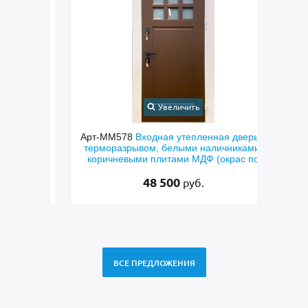
Увеличить
чатая
Арт-ММ578
Входная утепленная дверь с
Арт
лями
терморазрывом, белыми наличниками,
дверь
и и
коричневыми плитами МДФ (окрас по
фр
RAL) и стеклом
48 500
руб.
ВСЕ ПРЕДЛОЖЕНИЯ