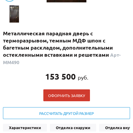
С реечным дизайном
(29)
ПО НАЗНАЧЕНИЮ
ПО ОСОБЕННОСТЯМ
Металлическая парадная дверь с
ПО КОНСТРУКЦИИ
терморазрывом, темным МДФ шпон с
багетным раскладом, дополнительными
остекленными вставками и решетками
Арт-
Популярные двери
ММ490
Двери со скидкой
153 500
руб.
ДВЕРИ С ТЕРМОРАЗРЫВОМ
ОФОРМИТЬ ЗАЯВКУ
ГАЛЕРЕЯ
ОПЛАТА
РАССЧИТАТЬ ДРУГОЙ РАЗМЕР
ДОСТАВКА
Характеристики
Отделка снаружи
Отделка внут
УСТАНОВКА