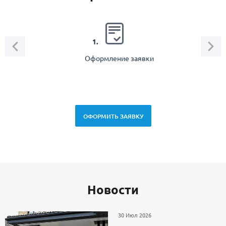
2.
1.
Оформление заявки
Зам
спец
ОФОРМИТЬ ЗАЯВКУ
Новоcти
30 Июл 2026