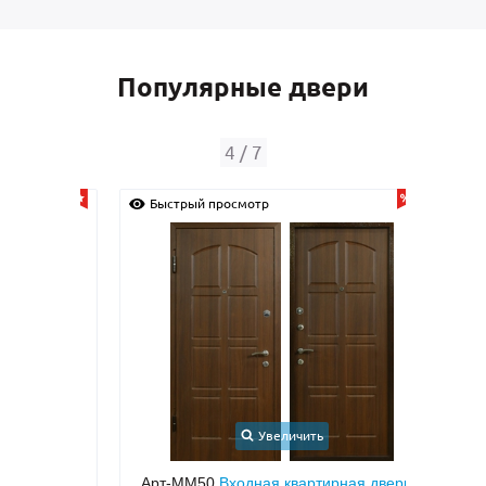
Популярные двери
4
/
7
Быстрый просмотр
Быс
Увеличить
с
Арт-ММ50
Входная квартирная дверь с
Арт-