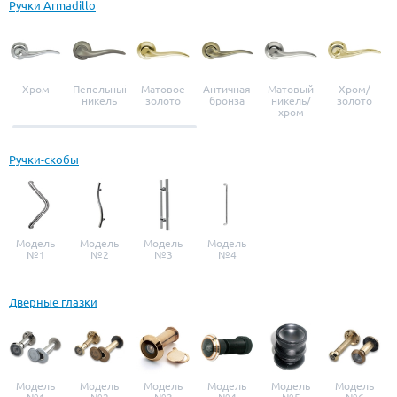
Ручки Armadillo
Хром
Пепельный
Матовое
Античная
Матовый
Хром/
никель
золото
бронза
никель/
золото
хром
Ручки-скобы
Модель
Модель
Модель
Модель
№1
№2
№3
№4
Дверные глазки
Модель
Модель
Модель
Модель
Модель
Модель