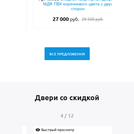
кой и
МДФ ПВХ коричневого цвета с двух
напы
тием
сторон
27 000
руб.
29 500 руб.
ВСЕ ПРЕДЛОЖЕНИЯ
Двери со скидкой
4
/
12
Быстрый просмотр
Быс