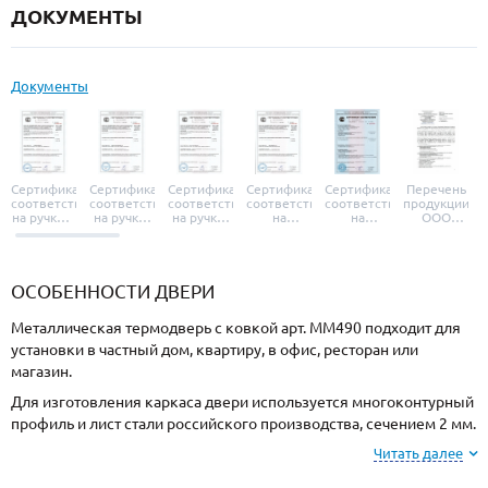
ДОКУМЕНТЫ
Документы
Сертификат
Сертификат
Сертификат
Сертификат
Сертификат
Перечень
соответствия
соответствия
соответствия
соответствия
соответствия
продукции
на ручки и
на ручки-
на ручки-
на
на
ООО
броненакладки
защелки
защелки
дверные
уплотнители
«УЗК», не
«Armadillo»
«Fuaro»
«Punto»
доводчики
«Schlegel
требующей
«Ajax»
Q-Lon»
сертификаци
ОСОБЕННОСТИ ДВЕРИ
Металлическая термодверь с ковкой арт. ММ490 подходит для
установки в частный дом, квартиру, в офис, ресторан или
магазин.
Для изготовления каркаса двери используется многоконтурный
профиль и лист стали российского производства, сечением 2 мм.
Готовая конструкция имеет необходимую прочность и
Читать далее
взломостойкость.