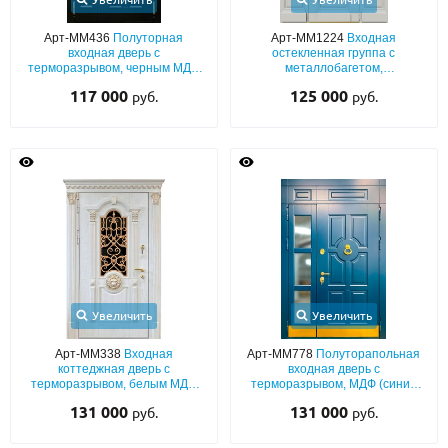
Арт-ММ436
Полуторная
Арт-ММ1224
Входная
входная дверь с
остекленная группа с
терморазрывом, черным МДФ
металлобагетом,
шпон с багетным раскладом,
терморазрывом и порошковым
117 000
125 000
руб.
руб.
остеклением и кнокером
окрасом RAL 9002
Увеличить
Увеличить
Арт-ММ338
Входная
Арт-ММ778
Полуторапольная
коттеджная дверь с
входная дверь с
терморазрывом, белым МДФ
терморазрывом, МДФ (синий
шпон с патиной и резьбой,
окрас по RAL) со стеклом,
131 000
131 000
руб.
руб.
капителями, стеклом и ковкой
кнокером, фрамугой и
отбойниками