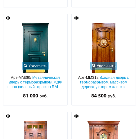
остекленной фрамугой с
ковкой
карнизом, кнокером и
отбойником
Увеличить
Увеличить
Арт-ММ395
Металлическая
Арт-ММ312
Входная дверь с
дверь с терморазрывом, МДФ
терморазрывом, массивом
шпон (зеленый окрас по RAL) с
дерева, декором «лев» и
багетным раскладом, карнизом,
отбойником
81 000
84 500
руб.
руб.
кнокером и отбойником из
латуни