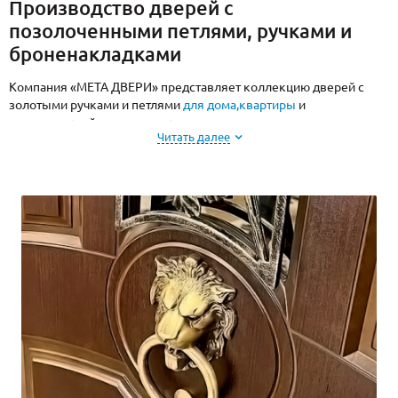
Производство дверей с
позолоченными петлями, ручками и
броненакладками
Компания «МЕТА ДВЕРИ» представляет коллекцию дверей с
золотыми ручками и петлями
для дома,
квартиры
и
коммерческой недвижимости.
Читать далее
Двери с золотой фурнитурой – актуальный тренд в архитектуре и
дизайне интерьера. Декоративные элементы из желтого
металла добавляют яркие акценты современным моделям и
подчеркивают благородство классических.