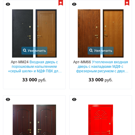
О НАС
КОНТАКТЫ
Металлические двери от производителя с доставкой и установкой в
Москве и МО
Увеличить
Увеличить
НАЙТИ:
Арт-ММ24
Входная дверь с
Арт-ММ66
Утепленная входная
порошковым напылением
дверь с накладками МДФ с
ПН-СБ - с 9:00 до 21:00, ВС - до 19:00
«серый шелк» и МДФ ПВХ для
фрезерным рисунком с двух
квартиры
сторон
33 000
+7 (495) 411-44-41
33 000
руб.
руб.
INFO@META-M.RU
ЗАПРОСИТЬ РАСЧЕТ
Каталог
Распродажа
Как купить
Записаться на замер