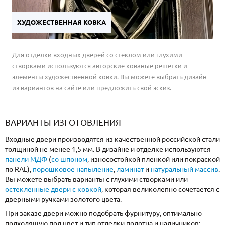
ХУДОЖЕСТВЕННАЯ КОВКА
Для отделки входных дверей со стеклом или глухими
створками используются авторские кованые решетки и
элементы художественной ковки. Вы можете выбрать дизайн
из вариантов на сайте или предложить свой эскиз.
ВАРИАНТЫ ИЗГОТОВЛЕНИЯ
Входные двери производятся из качественной российской стали
толщиной не менее 1,5 мм. В дизайне и отделке используются
панели МДФ
(
со шпоном
, износостойкой пленкой или покраской
по RAL),
порошковое напыление
,
ламинат
и
натуральный массив
.
Вы можете выбрать варианты с глухими створками или
остекленные двери с ковкой
, которая великолепно сочетается с
дверными ручками золотого цвета.
При заказе двери можно подобрать фурнитуру, оптимально
подходящую под цвет и тип отделки полотна и наличников: