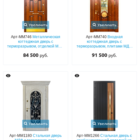
Увеличить
Увеличить
Арт-ММ746
Металлическая
Арт-ММ740
Входная
коттеджная дверь с
коттеджная дверь с
терморазрывом, отделкой МДФ
терморазрывом, плитами МДФ
со шпоном, с остекленной
со шпоном, с ковкой, стеклом,
84 500
91 500
руб.
руб.
фрамугой, кнокером и латунным
капителями и декором
отбойником
«львиная голова»
Увеличить
Увеличить
Арт-ММ1180
Стальная дверь
Арт-ММ1266
Стальная дверь с