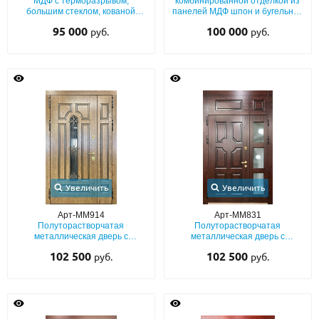
МДФ с терморазрывом,
комбинированной отделкой из
большим стеклом, кованой
панелей МДФ шпон и бугельной
решеткой и карнизом
длинной ручкой
95 000
100 000
руб.
руб.
Увеличить
Увеличить
Арт-ММ914
Арт-ММ831
Полуторастворчатая
Полуторастворчатая
металлическая дверь с
металлическая дверь с
терморазрывом, плитами МДФ
терморазрывом, отделкой МДФ
102 500
102 500
руб.
руб.
с натуральным шпоном, с узким
со шпоном, с глухой фрамугой и
стеклопакетом и ковкой
стеклом