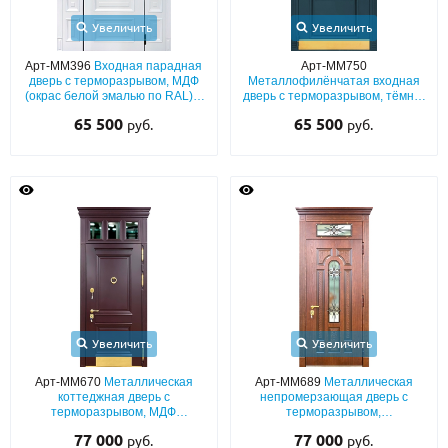
Увеличить
Увеличить
Арт-ММ396
Входная парадная
Арт-ММ750
дверь с терморазрывом, МДФ
Металлофилёнчатая входная
(окрас белой эмалью по RAL) с
дверь с терморазрывом, тёмно-
багетным раскладом и
зелёным порошковым
65 500
65 500
руб.
руб.
боковыми вставками
напылением, ковкой, стеклом и
отбойником из латуни
Увеличить
Увеличить
Арт-ММ670
Металлическая
Арт-ММ689
Металлическая
коттеджная дверь с
непромерзающая дверь с
терморазрывом, МДФ
терморазрывом,
(бордовый окрас по RAL) с
шпонированным МДФ с
77 000
77 000
руб.
руб.
багетным раскладом,
фрамугой, карнизом, стёклами и