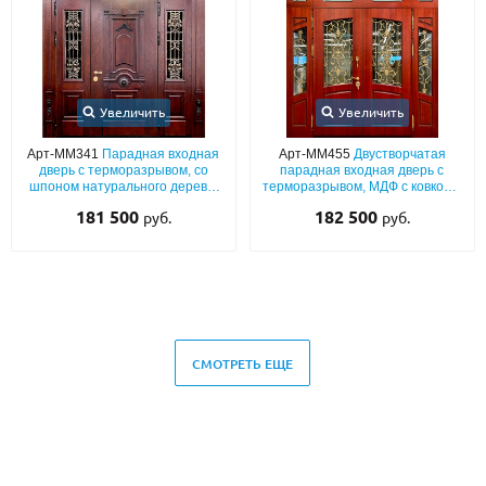
Увеличить
Увеличить
Арт-ММ341
Парадная входная
Арт-ММ455
Двустворчатая
дверь с терморазрывом, со
парадная входная дверь с
шпоном натурального дерева,
терморазрывом, МДФ с ковкой и
стеклом и ковкой, резьбой,
остеклением
181 500
182 500
руб.
руб.
капителями
СМОТРЕТЬ ЕЩЕ