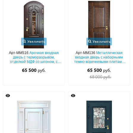
Увеличить
Увеличить
Арт-ММ516
Арочная входная
Арт-ММ136
Металлическая
дверь с терморазрывом,
входная дверь с наборными
отделкой МДФ со шпоном, с
темно-коричневыми плитами
художественной ковкой и
МДФ с двух сторон
65 500
65 500
руб.
руб.
стеклопакетом
68 000 руб.