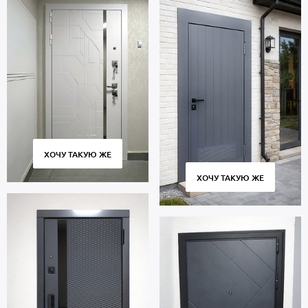
ХОЧУ ТАКУЮ ЖЕ
ХОЧУ ТАКУЮ ЖЕ