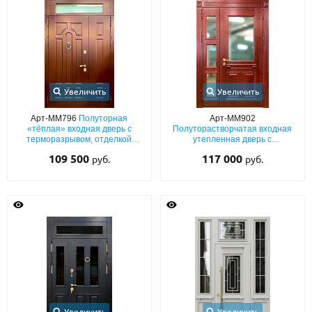
Увеличить
Увеличить
Арт-ММ796
Полуторная
Арт-ММ902
«тёплая» входная дверь с
Полуторастворчатая входная
терморазрывом, отделкой
утепленная дверь с
коричневым МДФ со
терморазрывом, с массивом и
109 500
117 000
руб.
руб.
стеклопакетом во фрамуге и
трехкамерным остеклением
кнокером
Увеличить
Увеличить