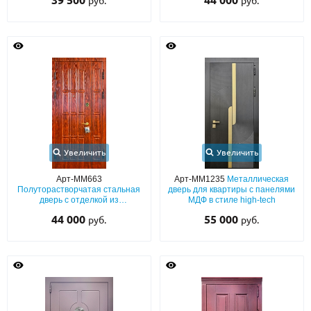
39 500
44 000
руб.
руб.
Увеличить
Увеличить
Арт-ММ663
Арт-ММ1235
Металлическая
Полуторастворчатая стальная
дверь для квартиры с панелями
дверь с отделкой из
МДФ в стиле high-tech
фрезерованных плит МДФ с
44 000
55 000
руб.
руб.
каждой стороны