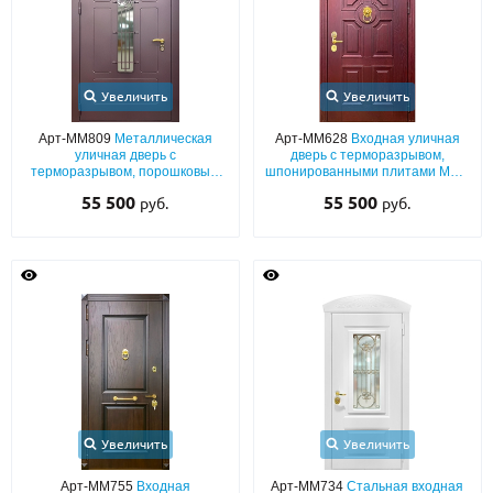
Увеличить
Увеличить
Арт-ММ809
Металлическая
Арт-ММ628
Входная уличная
уличная дверь с
дверь с терморазрывом,
терморазрывом, порошковым
шпонированными плитами МДФ
коричневым покрытием,
(окрас по RAL) с багетным
55 500
55 500
руб.
руб.
выдавленным рисунком,
раскладом и кнокером «под
стеклом и ковкой
золото»
Увеличить
Увеличить
Арт-ММ755
Входная
Арт-ММ734
Стальная входная