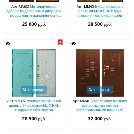
С реечным дизайном
(29)
Арт-ММ82
Металлическая
Арт-ММ43
Входная дверь с
дверь с выдавленным рисунком,
плитами МДФ ПВХ с двух
ПО НАЗНАЧЕНИЮ
порошковым напылением и
сторон и теплоизоляцией
ламинатом для квартиры
25 000
28 500
руб.
руб.
ПО ОСОБЕННОСТЯМ
ПО КОНСТРУКЦИИ
Популярные двери
Двери со скидкой
ДВЕРИ С ТЕРМОРАЗРЫВОМ
Увеличить
Увеличить
ГАЛЕРЕЯ
Арт-ММ45
Входная квартирная
Арт-ММ40
Утепленная входная
дверь с бирюзовым МДФ RAL
дверь с коричневыми
ОПЛАТА
снаружи и ПВХ внутри
фрезерованными панелями
МДФ с двух сторон
28 500
32 000
руб.
руб.
ДОСТАВКА
УСТАНОВКА