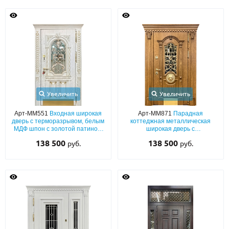
Увеличить
Увеличить
Арт-ММ551
Входная широкая
Арт-ММ871
Парадная
дверь с терморазрывом, белым
коттеджная металлическая
МДФ шпон с золотой патиной,
широкая дверь с
багетом, карнизом, узорной
терморазрывом, с массивом,
138 500
138 500
руб.
руб.
ковкой, стеклом и отбойником
ковкой, стеклом, отбойником,
капителями и декором «лев»