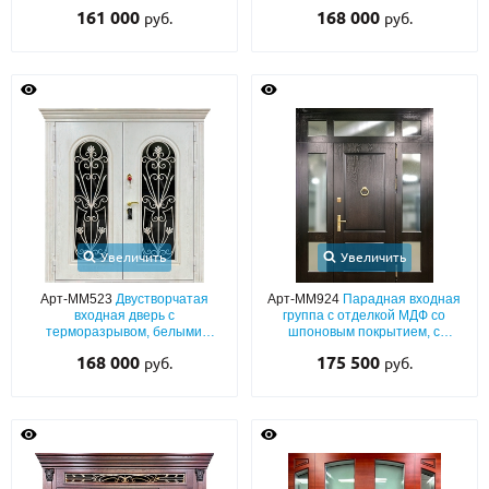
решетками и декором «львиная
багетом, терморазрывом,
161 000
168 000
руб.
руб.
голова»
стеклопакетами и кнокером
Увеличить
Увеличить
Арт-ММ523
Двустворчатая
Арт-ММ924
Парадная входная
входная дверь с
группа с отделкой МДФ со
терморазрывом, белыми
шпоновым покрытием, с
плитами МДФ с коваными
терморазрывом, остеклением и
168 000
175 500
руб.
руб.
решетками, большими стеклами
кнокером
и карнизом