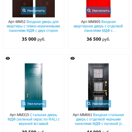
Увеличить
Увеличить
Арт-ММ52
Входная дверь для
Арт-ММ905
Входная
квартиры с темно-коричневыми
квартирная дверь с отделкой
панелями МДФ с двух сторон
панелями МДФ с
фрезерованием (красный окрас
35 000
36 500
руб.
руб.
по RAL) с обеих сторон
Увеличить
Увеличить
Арт-ММ315
Стальная дверь
Арт-ММ661
Входная стальная
МДФ (зеленый окрас по RAL) с
дверь с отделкой черными
верхней вставкой
панелями МДФ с патиной (с
шумоизоляцией и утеплением)