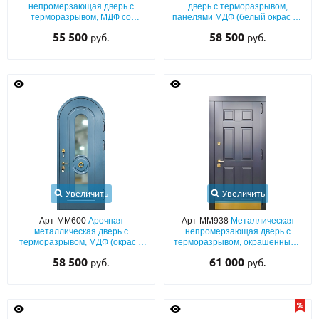
непромерзающая дверь с
дверь с терморазрывом,
терморазрывом, МДФ со
панелями МДФ (белый окрас по
шпоном и багетным раскладом,
RAL) со стеклом, ковкой и
55 500
58 500
руб.
руб.
кнокером и парадной ручкой
фигурным карнизом
Увеличить
Увеличить
Арт-ММ600
Арочная
Арт-ММ938
Металлическая
металлическая дверь с
непромерзающая дверь с
терморазрывом, МДФ (окрас в
терморазрывом, окрашенными
синие оттенки по RAL) со
плитами МДФ (подбор цвета по
58 500
61 000
руб.
руб.
стеклопакетом и кнокером
RAL) с латунным отбойником