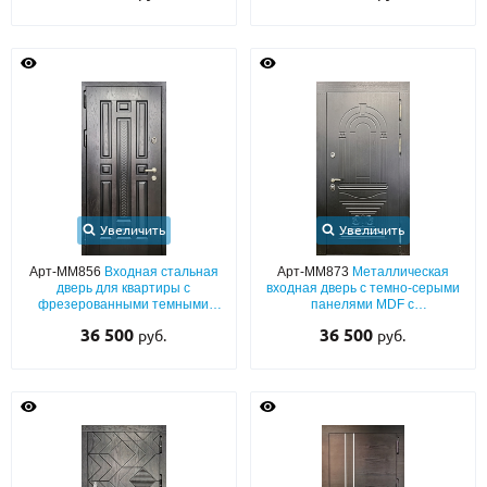
Увеличить
Увеличить
Арт-ММ856
Входная стальная
Арт-ММ873
Металлическая
дверь для квартиры с
входная дверь с темно-серыми
фрезерованными темными
панелями MDF с
панелями МДФ со шпоном (с
фрезерованным классическим
36 500
36 500
руб.
руб.
шумоизоляцией)
рисунком