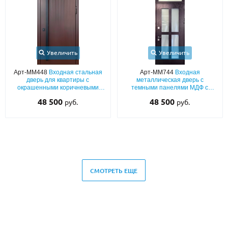
Увеличить
Увеличить
Арт-ММ448
Входная стальная
Арт-ММ744
Входная
дверь для квартиры с
металлическая дверь с
окрашенными коричневыми
темными панелями МДФ с
панелями МДФ RAL с
большим стеклопакетом и
48 500
48 500
руб.
руб.
вертикальной бугельной ручкой
верхней фрамугой
СМОТРЕТЬ ЕЩЕ