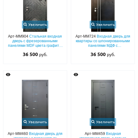
Увеличить
Увеличить
Арт-ММ904
Стальная входная
Арт-ММ724
Входная дверь для
дверь с фрезерованными
квартиры со шпонированными
панелями MDF цвета графит с
панелями МДФ с
двух сторон (со
вертикальными молдингами
36 500
36 500
руб.
руб.
звукоизоляцией)
Увеличить
Увеличить
Арт-ММ460
Входная дверь для
Арт-ММ459
Входная