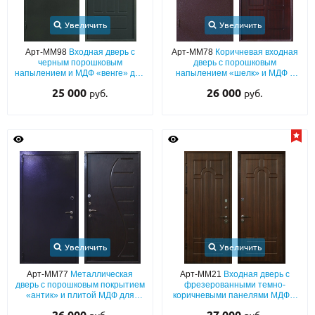
Увеличить
Увеличить
Арт-ММ98
Входная дверь с
Арт-ММ78
Коричневая входная
черным порошковым
дверь с порошковым
напылением и МДФ «венге» для
напылением «шелк» и МДФ с
квартиры
шумоизоляцией
25 000
26 000
руб.
руб.
Увеличить
Увеличить
Арт-ММ77
Металлическая
Арт-ММ21
Входная дверь с
дверь с порошковым покрытием
фрезерованными темно-
«антик» и плитой МДФ для
коричневыми панелями МДФ с
квартиры
двух сторон (для квартиры)