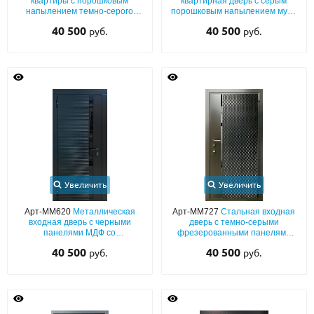
квартиры с порошковым
квартирная дверь с серым
напылением темно-серого
порошковым напылением муар
цвета и лазерной фрезеровкой
и лазерным рисунком
40 500
40 500
руб.
руб.
Увеличить
Увеличить
Арт-ММ620
Металлическая
Арт-ММ727
Стальная входная
входная дверь с черными
дверь с темно-серыми
панелями МДФ со
фрезерованными панелями
тонированной вертикальной
MDF с вертикальной полоской
40 500
40 500
руб.
руб.
стеклянной вставкой