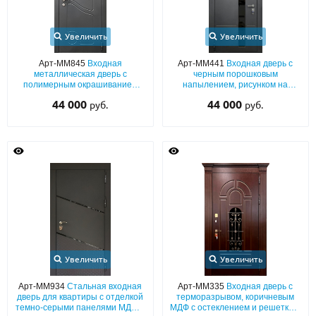
Увеличить
Увеличить
Арт-ММ845
Входная
Арт-ММ441
Входная дверь с
металлическая дверь с
черным порошковым
полимерным окрашиванием
напылением, рисунком на
цвета графит и выдавленным
металле и длинной вставкой из
44 000
44 000
руб.
руб.
рисунком
стекла
Увеличить
Увеличить
Арт-ММ934
Стальная входная
Арт-ММ335
Входная дверь с
дверь для квартиры с отделкой
терморазрывом, коричневым
темно-серыми панелями МДФ и
МДФ с остеклением и решеткой,