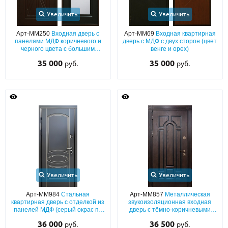
Увеличить
Увеличить
Арт-ММ250
Входная дверь с
Арт-ММ69
Входная квартирная
панелями МДФ коричневого и
дверь с МДФ с двух сторон (цвет
черного цвета с большим
венге и орех)
зеркалом внутри
35 000
35 000
руб.
руб.
Увеличить
Увеличить
Арт-ММ984
Стальная
Арт-ММ857
Металлическая
квартирная дверь с отделкой из
звукоизоляционная входная
панелей МДФ (серый окрас по
дверь с тёмно-коричневыми
RAL) с патиной и фрезеровкой
панелями МДФ с
36 000
36 500
руб.
руб.
«классика»
фрезерованием