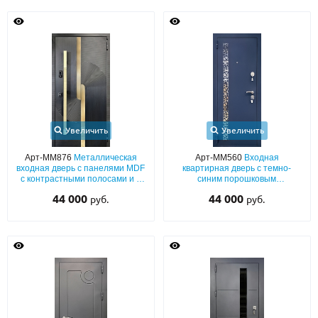
Увеличить
Увеличить
Арт-ММ876
Металлическая
Арт-ММ560
Входная
входная дверь с панелями MDF
квартирная дверь с темно-
с контрастными полосами и с
синим порошковым
вертикальной бугельной ручкой
напылением муар и лазерным
44 000
44 000
руб.
руб.
рисунком