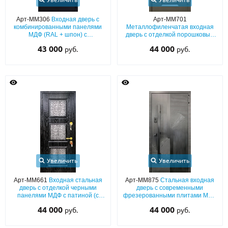
Арт-ММ306
Входная дверь с
Арт-ММ701
комбинированными панелями
Металлофиленчатая входная
МДФ (RAL + шпон) с
дверь с отделкой порошковым
утеплением и шумоизоляцией
напылением
43 000
44 000
руб.
руб.
Увеличить
Увеличить
Арт-ММ661
Входная стальная
Арт-ММ875
Стальная входная
дверь с отделкой черными
дверь с современными
панелями МДФ с патиной (с
фрезерованными плитами МДФ
шумоизоляцией и утеплением)
черного цвета с бугельной
44 000
44 000
руб.
руб.
ручкой