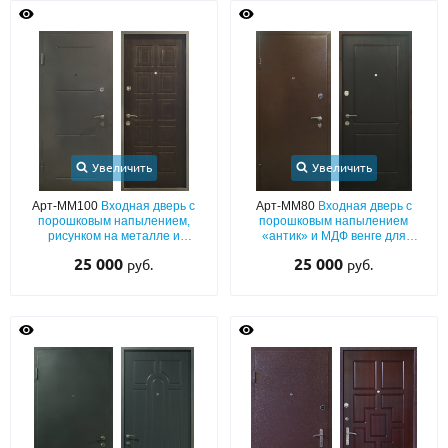
О НАС
КОНТАКТЫ
Металлические двери от производителя с доставкой и установкой в
Москве и МО
Увеличить
Увеличить
НАЙТИ:
Арт-ММ100
Входная дверь с
Арт-ММ80
Входная дверь с
порошковым напылением,
порошковым напылением
ПН-СБ - с 9:00 до 21:00, ВС - до 19:00
рисунком на металле и
«антик» и МДФ венге для
коричневой плитой МДФ
квартиры
25 000
+7 (495) 411-44-41
25 000
руб.
руб.
INFO@META-M.RU
ЗАПРОСИТЬ РАСЧЕТ
Каталог
Распродажа
Как купить
Записаться на замер