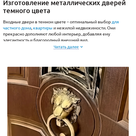
Изготовление металлических дверей
темного цвета
Входные двери в темном цвете – оптимальный выбор
для
частного дома
,
квартиры
и нежилой недвижимости. Они
прекрасно дополняют любой интерьер, добавляя ему
элегантность и благородный внешний вид.
Читать далее
Завод «МЕТА ДВЕРИ» изготовит стальные двери с
окрашиванием и декором темных оттенков на заказ по
размерам вашего проема. Двери сочетают в себе безопасность,
качество, долговечность и стильный дизайн. Мы выбираем
качественные комплектующие и материалы отделки и даем
гарантию на двери, установленные нашими специалистами.