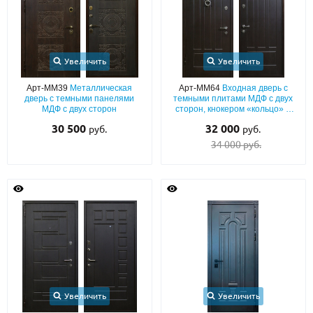
Увеличить
Увеличить
Арт-ММ39
Металлическая
Арт-ММ64
Входная дверь с
дверь с темными панелями
темными плитами МДФ с двух
МДФ с двух сторон
сторон, кнокером «кольцо» и
теплоизоляцией
30 500
32 000
руб.
руб.
34 000 руб.
Увеличить
Увеличить