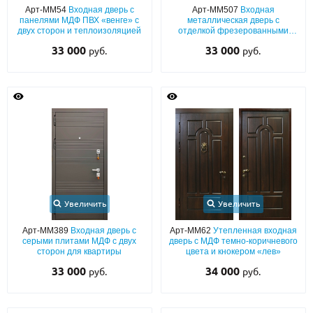
Арт-ММ54
Входная дверь с
Арт-ММ507
Входная
панелями МДФ ПВХ «венге» с
металлическая дверь с
двух сторон и теплоизоляцией
отделкой фрезерованными
панелями МДФ цвета графит с
33 000
33 000
руб.
руб.
двух сторон
Увеличить
Увеличить
Арт-ММ389
Входная дверь с
Арт-ММ62
Утепленная входная
серыми плитами МДФ с двух
дверь с МДФ темно-коричневого
сторон для квартиры
цвета и кнокером «лев»
33 000
34 000
руб.
руб.