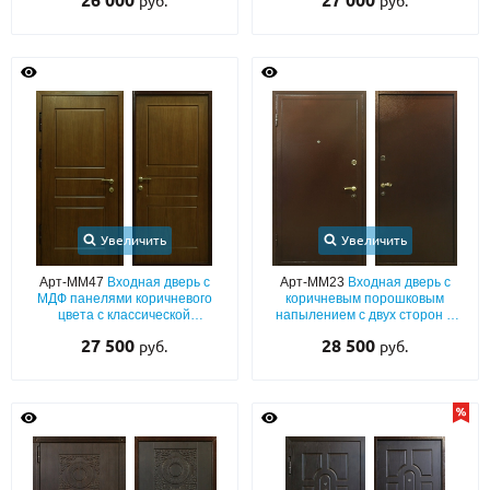
26 000
27 000
руб.
руб.
Увеличить
Увеличить
Арт-ММ47
Входная дверь с
Арт-ММ23
Входная дверь с
МДФ панелями коричневого
коричневым порошковым
цвета с классической
напылением с двух сторон и
фрезеровкой
бронеконвертом
27 500
28 500
руб.
руб.