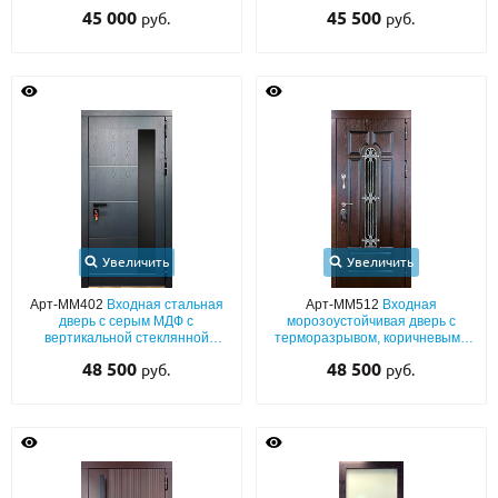
узкими стеклянными полосками
капителями
45 000
45 500
руб.
руб.
Увеличить
Увеличить
Арт-ММ402
Входная стальная
Арт-ММ512
Входная
дверь с серым МДФ с
морозоустойчивая дверь с
вертикальной стеклянной
терморазрывом, коричневыми
вставкой
плитами МДФ с узким стеклом и
48 500
48 500
руб.
руб.
ковкой