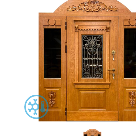
С зеркалом
Для дачи
(13)
(
С выдавленным рисунком
Для бани
(35)
(
С металлобагетом
Для общес
(571)
Белые
Для магаз
(108)
С геометрическим рисунком
Для элект
(46)
С реечным дизайном
В лифтов
(29)