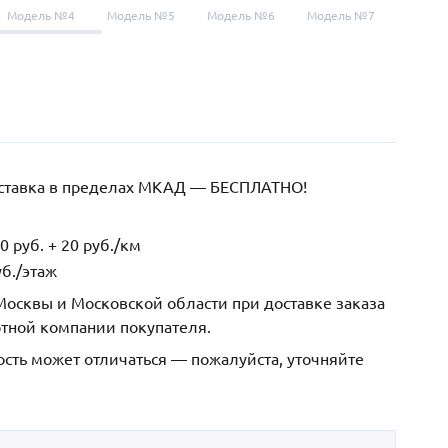
Модель №4
Модель №5
Модель №6
Модель №7
Модел
оставка в пределах МКАД — БЕСПЛАТНО!
 руб. + 20 руб./км
б./этаж
осквы и Московской области при доставке заказа
ртной компании покупателя.
ость может отличаться — пожалуйста, уточняйте