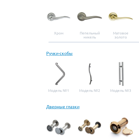
Хром
Пепельный
Матовое
никель
золото
Ручки-скобы
Модель №1
Модель №2
Модель №3
Дверные глазки