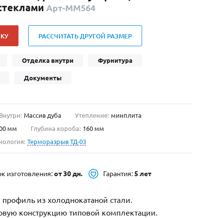
 стеклами
Арт-ММ564
Нестандартные
(479)
Двустворчатые
(42)
КУ
РАССЧИТАТЬ ДРУГОЙ РАЗМЕР
С фрамугой
(265)
С внутренним открыванием
(2)
Отделка внутри
Фурнитура
4-го класса защиты
(499)
Документы
Полуторапольные
(289)
Внутри:
Массив дуба
Утепление:
минплита
00 мм
Глубина короба:
160 мм
нология:
Терморазрыв ТД-03
ок изготовления:
от 30 дн.
Гарантия:
5 лет
 профиль из холоднокатаной стали.
зовую конструкцию типовой комплектации.