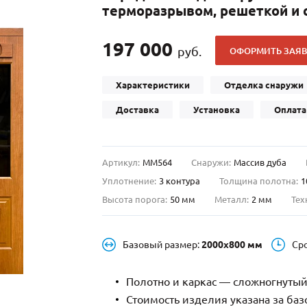
терморазрывом, решеткой и
С отбойником
203)
(91)
С кнокером
42)
(94)
197 000
руб.
ОФОРМИТЬ ЗАЯВ
твенных зданий
С импостами
(93)
(73)
ина
С карнизом
(49)
(207)
Характеристики
Отделка снаружи
рощитовой
С витражами
(14)
(11)
Доставка
Установка
Оплата
ые холлы
В современном стиле
(23)
(183)
Артикул:
ММ564
Снаружи:
Массив дуба
Уплотнение:
3 контура
Толщина полотна:
1
Высота порога:
50 мм
Металл:
2 мм
Тех
Базовый размер:
2000х800 мм
Ср
Полотно и каркас — сложногнутый
Стоимость изделия указана за ба