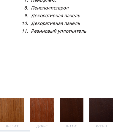
Пенофлекс
Пенополистерол
Декоративная панель
Декоративная панель
Резиновый уплотнитель
Д-35-СС
Д-36-С
К-11-С
К-11-Н
К-11