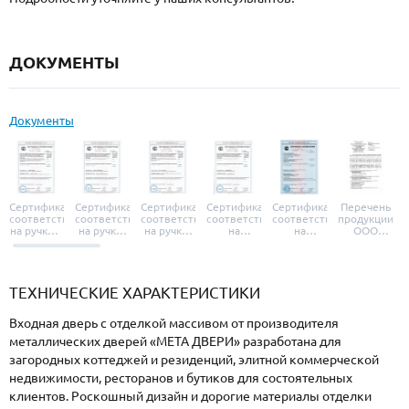
ДОКУМЕНТЫ
Документы
Сертификат
Сертификат
Сертификат
Сертификат
Сертификат
Перечень
соответствия
соответствия
соответствия
соответствия
соответствия
продукции
на ручки и
на ручки-
на ручки-
на
на
ООО
броненакладки
защелки
защелки
дверные
уплотнители
«УЗК», не
«Armadillo»
«Fuaro»
«Punto»
доводчики
«Schlegel
требующей
«Ajax»
Q-Lon»
сертификаци
ТЕХНИЧЕСКИЕ ХАРАКТЕРИСТИКИ
Входная дверь с отделкой массивом от производителя
металлических дверей «МЕТА ДВЕРИ» разработана для
загородных коттеджей и резиденций, элитной коммерческой
недвижимости, ресторанов и бутиков для состоятельных
клиентов. Роскошный дизайн и дорогие материалы отделки