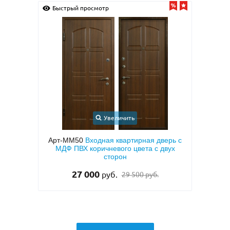
Быстрый просмотр
Быс
Увеличить
иру с
Арт-ММ50
Входная квартирная дверь с
тием
МДФ ПВХ коричневого цвета с двух
мета
 (с
сторон
тем
27 000
руб.
29 500 руб.