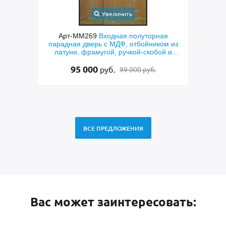
Увеличить
онная
Арт-ММ269
Входная полуторная
Арт
МДФ с
парадная дверь с МДФ, отбойником из
техн
кетом
латуни, фрамугой, ручкой-скобой и
скобо
стеклом
95 000
руб.
99 000 руб.
ВСЕ ПРЕДЛОЖЕНИЯ
Вас может заинтересовать: