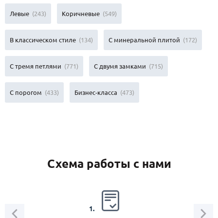
Левые
(243)
Коричневые
(549)
В классическом стиле
(134)
С минеральной плитой
(172)
С тремя петлями
(771)
С двумя замками
(715)
С порогом
(433)
Бизнес-класса
(473)
Схема работы с нами
2.
1.