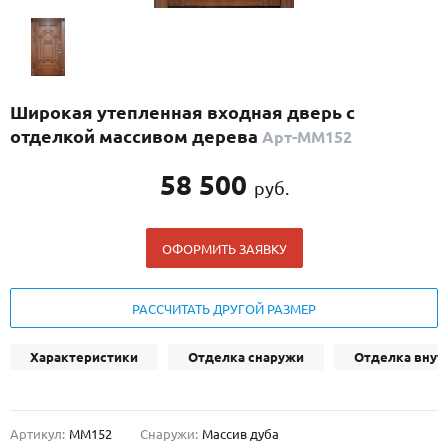
С реечным дизайном
(29)
ПО НАЗНАЧЕНИЮ
ПО ОСОБЕННОСТЯМ
Широкая утепленная входная дверь с
ПО КОНСТРУКЦИИ
отделкой массивом дерева
Арт-ММ152
58 500
руб.
Популярные двери
Двери со скидкой
ОФОРМИТЬ ЗАЯВКУ
ДВЕРИ С ТЕРМОРАЗРЫВОМ
РАССЧИТАТЬ ДРУГОЙ РАЗМЕР
ГАЛЕРЕЯ
Характеристики
Отделка снаружи
Отделка внут
ОПЛАТА
ДОСТАВКА
Артикул:
ММ152
Снаружи:
Массив дуба
УСТАНОВКА