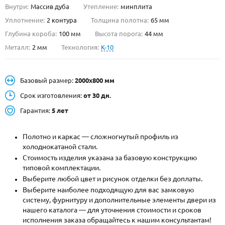
Внутри:
Массив дуба
Утепление:
минплита
О НАС
Уплотнение:
2 контура
Толщина полотна:
65 мм
Глубина короба:
100 мм
Высота порога:
44 мм
КОНТАКТЫ
Металл:
2 мм
Технология:
K-10
Металлические двери от производителя с доставкой и установкой в
Базовый размер:
2000х800 мм
Москве и МО
Срок изготовления:
от 30 дн.
НАЙТИ:
Гарантия:
5 лет
ПН-СБ - с 9:00 до 21:00, ВС - до 19:00
+7 (495) 411-44-41
Полотно и каркас — сложногнутый профиль из
холоднокатаной стали.
INFO@META-M.RU
Стоимость изделия указана за базовую конструкцию
типовой комплектации.
ЗАПРОСИТЬ РАСЧЕТ
Выберите любой цвет и рисунок отделки без доплаты.
Выберите наиболее подходящую для вас замковую
Каталог
Распродажа
Как купить
систему, фурнитуру и дополнительные элементы двери из
нашего каталога — для уточнения стоимости и сроков
Записаться на замер
исполнения заказа обращайтесь к нашим консультантам!