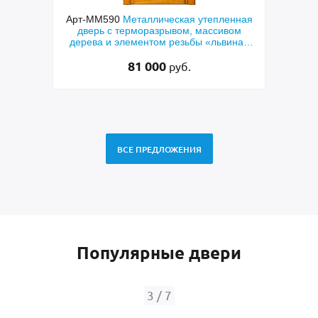
елкой
Арт-ММ590
Металлическая утепленная
Арт
угой и
дверь с терморазрывом, массивом
дверь
дерева и элементом резьбы «львиная
голова»
81 000
руб.
ВСЕ ПРЕДЛОЖЕНИЯ
Популярные двери
3
/
7