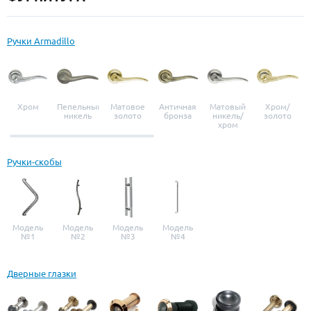
Ручки Armadillo
Хром
Пепельный
Матовое
Античная
Матовый
Хром/
никель
золото
бронза
никель/
золото
хром
Ручки-скобы
Модель
Модель
Модель
Модель
№1
№2
№3
№4
Дверные глазки