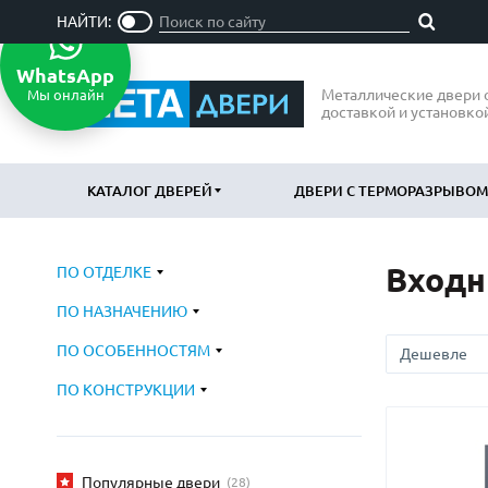
НАЙТИ:
WhatsApp
Металлические двери 
Мы онлайн
доставкой и установко
КАТАЛОГ ДВЕРЕЙ
ДВЕРИ С ТЕРМОРАЗРЫВОМ
Входн
ПО ОТДЕЛКЕ
ПО ОТДЕЛКЕ
ПО НАЗН
ПО НАЗНАЧЕНИЮ
МДФ
В квартир
(865)
Порошковое напыление
В дом
ПО ОСОБЕННОСТЯМ
(715)
(797
Ламинат
В офис
(21)
(47
ПО КОНСТРУКЦИИ
Массив
Подъездн
(52)
МДФ наборный
Парадные
(58)
МДФ шпон
Входные 
(119)
Популярные двери
(28)