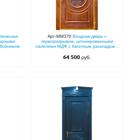
лическая
Арт-ММ370
Входная дверь с
борными
терморазрывом, шпонированными
тбойником
панелями МДФ с багетным раскладом и
этнорисунком
64 500
руб.