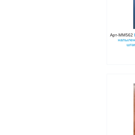
Арт-ММ562
напылен
шта