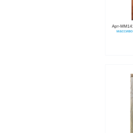
Арт-ММ1
массиво