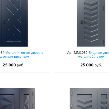
С отбойником
203)
(91)
С кнокером
42)
(94)
твенных зданий
С импостами
(93)
(73)
ина
С карнизом
(49)
(207)
рощитовой
С витражами
(14)
(11)
ые холлы
В современном стиле
(23)
(183)
084
Металлическая дверь с
Арт-ММ1082
Входная две
агетным рисунком
металлобагетом
25 000
25 000
руб.
руб.