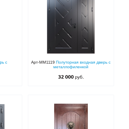
Нестандартные
(479)
Двустворчатые
(42)
С фрамугой
(265)
С внутренним открыванием
(2)
4-го класса защиты
(499)
Полуторапольные
(289)
рь с
Арт-ММ1119
Полуторная входная дверь с
металлофиленкой
32 000
руб.