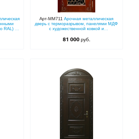
ллическая
Арт-ММ711
Арочная металлическая
анными
дверь с терморазрывом, панелями МДФ
о RAL) с
с художественной ковкой и
рхней
стеклопакетом
 скрытыми
81 000
руб.