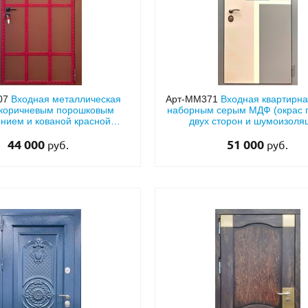
07
Входная металлическая
Арт-ММ371
Входная квартирна
 коричневым порошковым
наборным серым МДФ (окрас п
нием и кованой красной
двух сторон и шумоизоля
обрешеткой
44 000
51 000
руб.
руб.