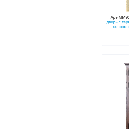
Арт-ММ9
дверь с те
со шпон