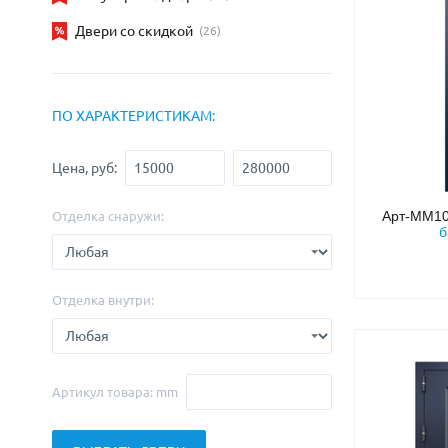
С зеркалом
Для дачи
(13)
(
Двери со скидкой
(26)
С выдавленным рисунком
Для бани
(35)
(
С металлобагетом
Для общес
(571)
Белые
Для магаз
(108)
ПО ХАРАКТЕРИСТИКАМ:
С геометрическим рисунком
Для элект
(46)
С реечным дизайном
В лифтов
(29)
Цена, руб:
Арт-ММ1
Отделка снаружи:
б
Отделка внутри:
Артикул товара: mm