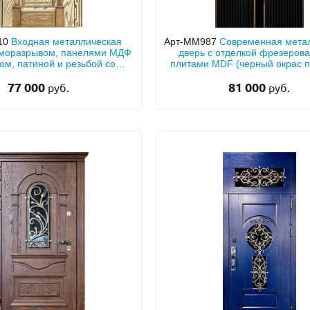
10
Входная металлическая
Арт-ММ987
Современная мета
рморазрывом, панелями МДФ
дверь с отделкой фрезеров
ом, патиной и резьбой со
плитами MDF (черный окрас п
стеклом и ковкой
тонированным стеклом, ве
77 000
вставкой, бугельной ручкой и
81 000
руб.
руб.
петлями