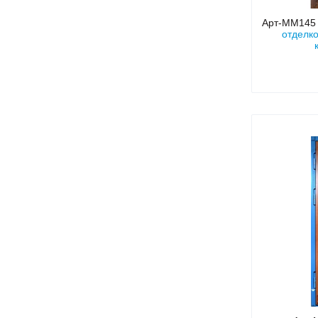
Арт-ММ14
отделко