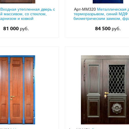
5
Входная утепленная дверь с
Арт-ММ320
Металлическая 
й массивом, со стеклом,
терморазрывом, синий МДФ 
карнизом и ковкой
биометрическим замком, фр
стеклом и ковкой
81 000
84 500
руб.
руб.