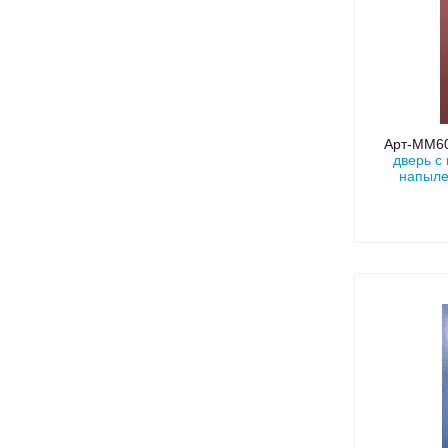
Арт-ММ6
дверь с
напыле