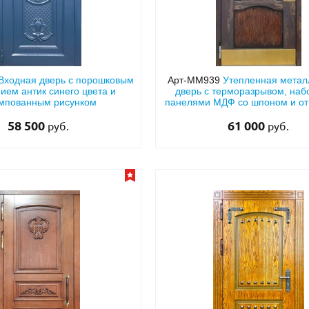
Входная дверь с порошковым
Арт-ММ939
Утепленная метал
ием антик синего цвета и
дверь с терморазрывом, на
мпованным рисунком
панелями МДФ со шпоном и о
58 500
61 000
руб.
руб.