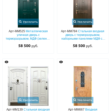
Увеличить
Увеличить
Арт-ММ525
Металлическая
Арт-ММ784
Стальная входная
уличная дверь с
дверь с терморазрывом,
терморазрывом, МДФ (зеленый
наборными панелями МДФ со
окрас по RAL) с багетным
шпоновым покрытием и
58 500
58 500
руб.
руб.
раскладом, полукруглым
кнокером «кольцо»
стеклом и хромированным
кнокером
Увеличить
Увеличить
Арт-ММ139
Стальная входная
Арт-ММ667
Входная