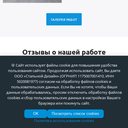
ГАЛЕРЕЯ РАБОТ
Отзывы о нашей работе
🍪 Сайт использует файлы cookie для повышения удобства
Борис
пользования сайтом. Продолжая использовать сайт, Вы даете
20 Апрель 2026
ООО «Стальной Дизайн» (ОГРНИП 1175007001410, ИНН
5020081977) согласие на обработку файлов cookies и
Нормальная дверь, без лишних понтов. Брал "Стандарт" для
пользовательских данных. Если Вы не хотите, чтобы Ваши
тещи. Металл 1.5 мм, два замка, глазок. Все функционирует. Цена
данные обрабатывались, просим отключить обработку файлов
адекватная, дешевле чем в раскрученных брендах, а качество то
cookies и сбор пользовательских данных в настройках Вашего
же. Монтажники русские, адекватные ребята.
браузера или покинуть сайт.
OK
Посмотреть список cookies
Ann_Design
Политика использования cookies
18 Июнь 2026