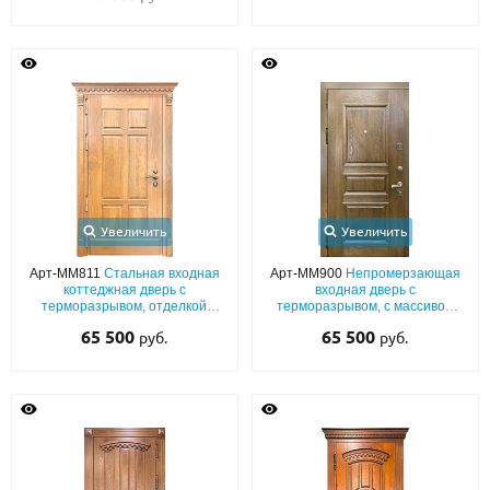
Увеличить
Увеличить
Арт-ММ811
Стальная входная
Арт-ММ900
Непромерзающая
коттеджная дверь с
входная дверь с
терморазрывом, отделкой
терморазрывом, с массивом
массивом дерева и карнизом
(открывание внутрь) и багетным
65 500
65 500
руб.
руб.
раскладом