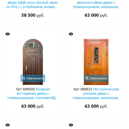
дверь МДФ шпон (белый окрас
морозостойкая дверь с
по RAL) с отбойником, кнокером
терморазрывом, наборными
и резьбой «голова льва»
плитами МДФ со шпоном, со
58 500
63 000
руб.
руб.
стеклом и решеткой
Увеличить
Увеличить
Арт-ММ599
Входная
Арт-ММ631
Металлическая
коттеджная дверь с
уличная дверь с
терморазрывом, плитами МДФ
терморазрывом, наборными
со шпоновым покрытием и с
плитами МДФ шпон со стеклом
63 000
63 000
руб.
руб.
остекленной арочной фрамугой
и ковкой «виноградная лоза»