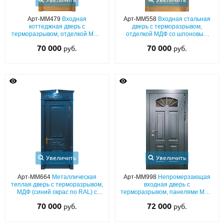
Арт-ММ479
Входная
Арт-ММ558
Входная стальная
коттеджная дверь с
дверь с терморазрывом,
терморазрывом, отделкой МДФ
отделкой МДФ со шпоновым
со шпоном и багетным
покрытием и витражным
70 000
70 000
руб.
руб.
раскладом, карнизом и декором
остеклением
«лев»
Увеличить
Увеличить
Арт-ММ664
Металлическая
Арт-ММ998
Непромерзающая
теплая дверь с терморазрывом,
входная дверь с
МДФ (синий окрас по RAL) с
терморазрывом, панелями МДФ
резьбой и фигурным карнизом
со шпоном (серый окрас по
70 000
72 000
руб.
руб.
RAL) с фигурным
стеклопакетом