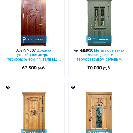
Увеличить
Увеличить
Арт-ММ367
Входная
Арт-ММ836
Металлобагетная
утеплённая дверь с
входная дверь с
терморазрывом, плитами МДФ
терморазрывом, зелёным
со шпонированием с двух
полимерным окрашиванием,
67 500
70 000
руб.
руб.
сторон
ковкой, карнизом и стеклом
Увеличить
Увеличить