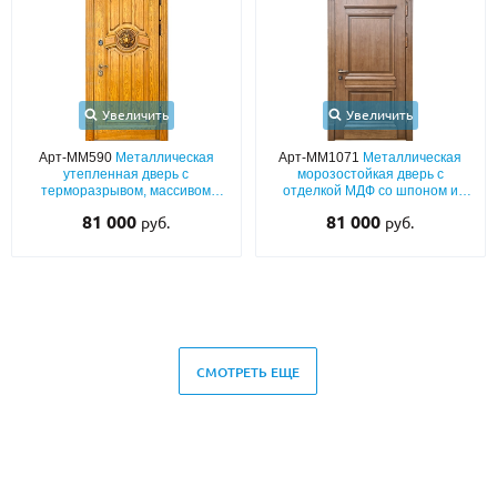
Увеличить
Увеличить
Арт-ММ590
Металлическая
Арт-ММ1071
Металлическая
утепленная дверь с
морозостойкая дверь с
терморазрывом, массивом
отделкой МДФ со шпоном и
дерева и элементом резьбы
багетной раскладкой, глухой
81 000
81 000
руб.
руб.
«львиная голова»
верхней фрамугой и карнизом
(с терморазрывом)
СМОТРЕТЬ ЕЩЕ