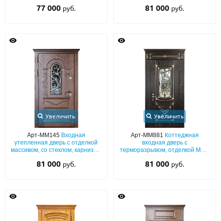
(окрас эмалью по RAL) с
багетным раскладом, карнизом,
77 000
81 000
руб.
руб.
капителями и отбойником
кнокером и отбойником из
латуни
Увеличить
Увеличить
Арт-ММ145
Входная
Арт-ММ881
Коттеджная
утепленная дверь с отделкой
входная дверь с
массивом, со стеклом, карнизом
терморазрывом, отделкой МДФ
и ковкой
шпон с патиной, капителями,
81 000
81 000
руб.
руб.
ковкой и стеклопакетом