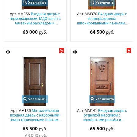
Увеличить
Увеличить
Арт-ММ356
Входная дверь с
Арт-ММ370
Входная дверь с
терморазрывом, МДФ шпон с
терморазрывом,
багетным раскладом и
шпонированными панелями
карнизом
МДФ с багетным раскладом и
63 000
64 500
руб.
руб.
этнорисунком
Увеличить
Увеличить
Арт-ММ136
Металлическая
Арт-ММ141
Входная дверь с
входная дверь с наборными
отделкой массивом с
темно-коричневыми плитами
элементами резьбы и
МДФ с двух сторон
шумоизоляцией
65 500
65 500
руб.
руб.
68 000 руб.