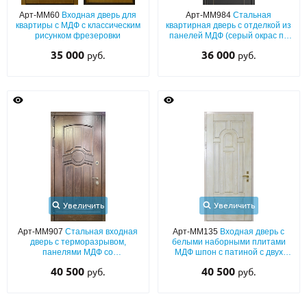
С реечным дизайном
(29)
Арт-ММ60
Входная дверь для
Арт-ММ984
Стальная
квартиры с МДФ с классическим
квартирная дверь с отделкой из
ПО НАЗНАЧЕНИЮ
рисунком фрезеровки
панелей МДФ (серый окрас по
RAL) с патиной и фрезеровкой
35 000
36 000
руб.
руб.
«классика»
ПО ОСОБЕННОСТЯМ
ПО КОНСТРУКЦИИ
Популярные двери
Двери со скидкой
ДВЕРИ С ТЕРМОРАЗРЫВОМ
Увеличить
Увеличить
ГАЛЕРЕЯ
Арт-ММ907
Стальная входная
Арт-ММ135
Входная дверь с
дверь с терморазрывом,
белыми наборными плитами
ОПЛАТА
панелями МДФ со
МДФ шпон с патиной с двух
шпонированием с двух сторон
сторон
40 500
40 500
руб.
руб.
ДОСТАВКА
УСТАНОВКА