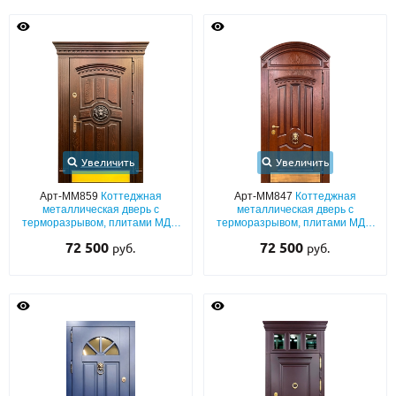
Увеличить
Увеличить
Арт-ММ859
Коттеджная
Арт-ММ847
Коттеджная
металлическая дверь с
металлическая дверь с
терморазрывом, плитами МДФ
терморазрывом, плитами МДФ
со шпоном, широкими
со шпоновым покрытием, с
72 500
72 500
руб.
руб.
наличниками, с отбойником,
арочной фрамугой, кнокером и
карнизом и резьбой «лев»
отбойником