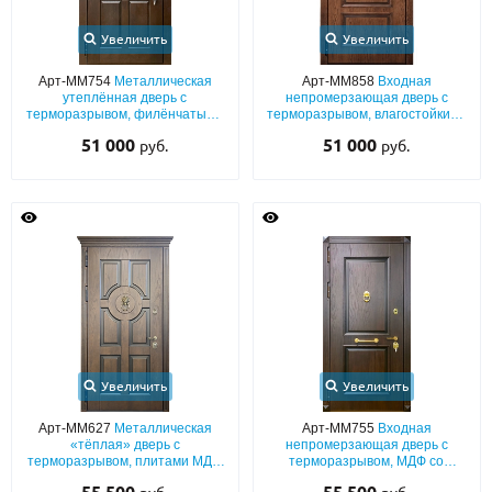
Увеличить
Увеличить
Арт-ММ754
Металлическая
Арт-ММ858
Входная
утеплённая дверь с
непромерзающая дверь с
терморазрывом, филёнчатыми
терморазрывом, влагостойкими
плитами МДФ со шпоном и
плитами МДФ с багетным
51 000
51 000
руб.
руб.
карнизом
раскладом и карнизом
Увеличить
Увеличить
Арт-ММ627
Металлическая
Арт-ММ755
Входная
«тёплая» дверь с
непромерзающая дверь с
терморазрывом, плитами МДФ
терморазрывом, МДФ со
с натуральным шпоном, с
шпоном и багетным раскладом,