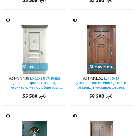
55 500
55 500
руб.
руб.
карнизом и кнокером
кнокером и парадной ручкой
Увеличить
Увеличить
Арт-ММ439
Входная уличная
Арт-ММ152
Широкая
дверь с терморазрывом,
утепленная входная дверь с
карнизом, металлобагетом,
отделкой массивом дерева
кнокером и белым полимерным
55 500
58 500
руб.
руб.
напылением