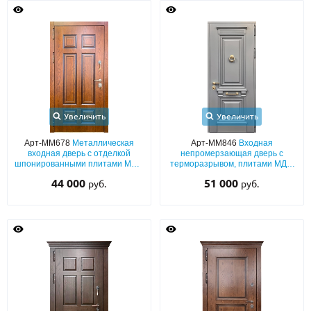
О НАС
КОНТАКТЫ
Металлические двери от производителя с доставкой и установкой в
Москве и МО
Увеличить
Увеличить
НАЙТИ:
Арт-ММ678
Металлическая
Арт-ММ846
Входная
входная дверь с отделкой
непромерзающая дверь с
ПН-СБ - с 9:00 до 21:00, ВС - до 19:00
шпонированными плитами МДФ
терморазрывом, плитами МДФ
с обеих сторон
(серый окрас по RAL) с
44 000
+7 (495) 411-44-41
51 000
руб.
руб.
багетным раскладом и кнокером
INFO@META-M.RU
ЗАПРОСИТЬ РАСЧЕТ
Каталог
Распродажа
Как купить
Записаться на замер