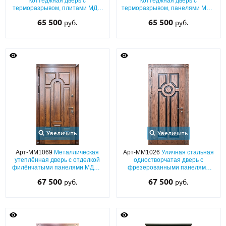
коттеджная дверь с
коттеджная дверь с
терморазрывом, плитами МДФ
терморазрывом, панелями МДФ
со шпоном и декоративными
(белый окрас по RAL) с
65 500
65 500
руб.
руб.
элементами ковки
багетным раскладом и
карнизом
Увеличить
Увеличить
Арт-ММ1069
Металлическая
Арт-ММ1026
Уличная стальная
утеплённая дверь с отделкой
одностворчатая дверь с
филёнчатыми панелями МДФ с
фрезерованными панелями
натуральным шпоновым
МДФ со шпоном и патиной (с
67 500
67 500
руб.
руб.
покрытием (с терморазрывом)
терморазрывом)