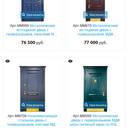
Увеличить
Увеличить
Арт-ММ999
Металлическая
Арт-ММ670
Металлическая
коттеджная дверь с
коттеджная дверь с
терморазрывом, панелями МДФ
терморазрывом, МДФ
со шпоном (синий окрас по
(бордовый окрас по RAL) с
76 500
77 000
руб.
руб.
RAL) с полукруглым стеклом и
багетным раскладом,
кнокером
остекленной фрамугой с
карнизом, кнокером и
отбойником
Увеличить
Увеличить
Арт-ММ708
Непромерзающая
Арт-ММ395
Металлическая
стальная дверь с
дверь с терморазрывом, МДФ
терморазрывом, плитами МДФ
шпон (зеленый окрас по RAL) с