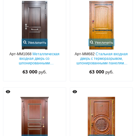
Увеличить
Увеличить
Арт-ММ1068
Металлическая
Арт-ММ682
Стальная входная
входная дверь со
дверь с терморазрывом,
шпонированными
шпонированными панелями
фрезерованными панелями
МДФ с декоративными
63 000
63 000
руб.
руб.
MDF с горизонтальной ручкой-
коваными элементами
скобой
«жиковинами»