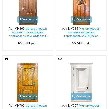
Увеличить
Увеличить
Арт-ММ869
Металлическая
Арт-ММ785
Металлическая
морозостойкая дверь с
коттеджная дверь с
терморазрывом, отделкой
терморазрывом, МДФ со
массивом дерева и резьбой
шпоном и багетным раскладом,
65 500
65 500
руб.
руб.
резьбой «лев» и карнизом
Увеличить
Увеличить
Арт-ММ709
Металлическая
Арт-ММ707
Металлическая