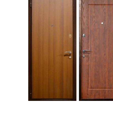
С зеркалом
Для дачи
(13)
(
С выдавленным рисунком
Для бани
(35)
(
С металлобагетом
Для общес
(571)
Белые
Для магаз
(108)
С геометрическим рисунком
Для элект
(46)
С реечным дизайном
В лифтов
(29)