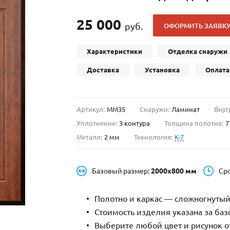
С отбойником
203)
(91)
25 000
С кнокером
42)
(94)
руб.
ОФОРМИТЬ ЗАЯВК
твенных зданий
С импостами
(93)
(73)
Характеристики
Отделка снаружи
ина
С карнизом
(49)
(207)
рощитовой
С витражами
(14)
(11)
Доставка
Установка
Оплата
ые холлы
В современном стиле
(23)
(183)
Артикул:
ММ35
Снаружи:
Ламинат
Внут
Уплотнение:
3 контура
Толщина полотна:
7
Металл:
2 мм
Технология:
K-7
Базовый размер:
2000х800 мм
Ср
Полотно и каркас — сложногнутый
Стоимость изделия указана за ба
Выберите любой цвет и рисунок о