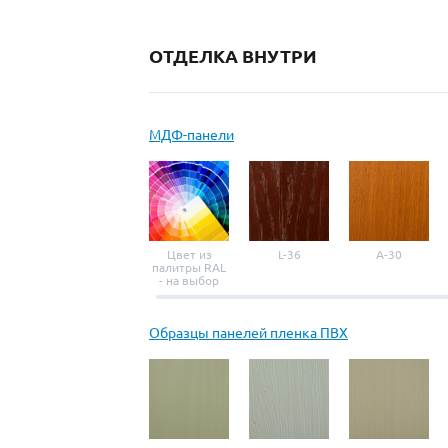
ОТДЕЛКА ВНУТРИ
МДФ-панели
Цвет из
L-36
A-30
палитры RAL
- на выбор
Образцы панелей пленка ПВХ