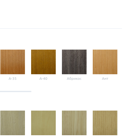
A-35
A-40
Абрикос
Ант
Б-1