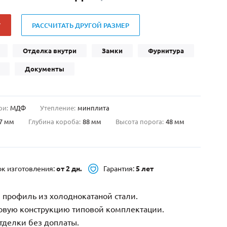
Нестандартные
(479)
Двустворчатые
(42)
У
РАССЧИТАТЬ ДРУГОЙ РАЗМЕР
С фрамугой
(265)
Отделка внутри
Замки
Фурнитура
С внутренним открыванием
(2)
4-го класса защиты
(499)
Документы
Полуторапольные
(289)
ри:
МДФ
Утепление:
минплита
7 мм
Глубина короба:
88 мм
Высота порога:
48 мм
ок изготовления:
от 2 дн.
Гарантия:
5 лет
 профиль из холоднокатаной стали.
зовую конструкцию типовой комплектации.
тделки без доплаты.