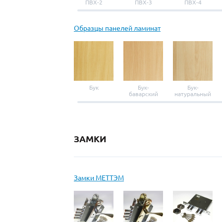
ПВХ-2
ПВХ-3
ПВХ-4
Образцы панелей ламинат
Бук
Бук-
Бук-
баварский
натуральный
ЗАМКИ
Замки МЕТТЭМ