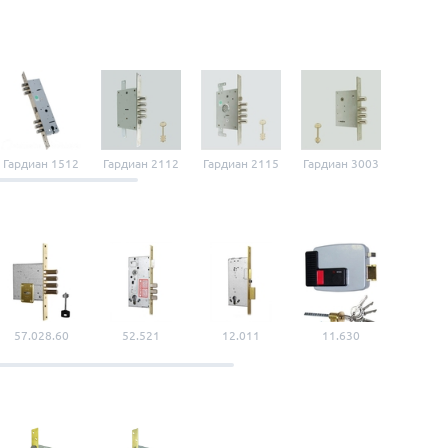
Гардиан 1512
Гардиан 2112
Гардиан 2115
Гардиан 3003
Гардиан
57.028.60
52.521
12.011
11.630
56.5