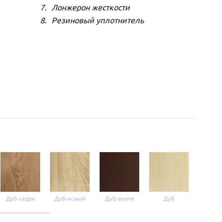
Лонжерон жесткости
Резиновый уплотнитель
Дуб-седан
Дуб-ясный
Дуб-венге
Дуб
Виш
оксф