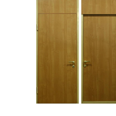
С зеркалом
Для дачи
(13)
(
С выдавленным рисунком
Для бани
(35)
(
С металлобагетом
Для общес
(571)
Белые
Для магаз
(108)
С геометрическим рисунком
Для элект
(46)
С реечным дизайном
В лифтов
(29)