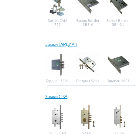
Замок САМ
Замок Border
Замок Border
799
3B8-6
ЗВ4-31
Замки ГАРДИАН
Гардиан 3201
Гардиан 3211
Гардиан 1001
Замки CISA
56.525.48
57.685
57.966