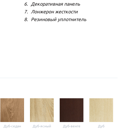
Декоративная панель
Лонжерон жесткости
Резиновый уплотнитель
Дуб-седан
Дуб-ясный
Дуб-венге
Дуб
Виш
оксф