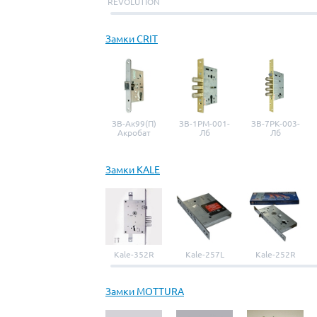
REVOLUTION
Замки CRIT
ЗВ-Ак99(П)
ЗВ-1РМ-001-
ЗВ-7РК-003-
Акробат
Лб
Лб
Замки KALE
Kale-352R
Kale-257L
Kale-252R
Замки MOTTURA