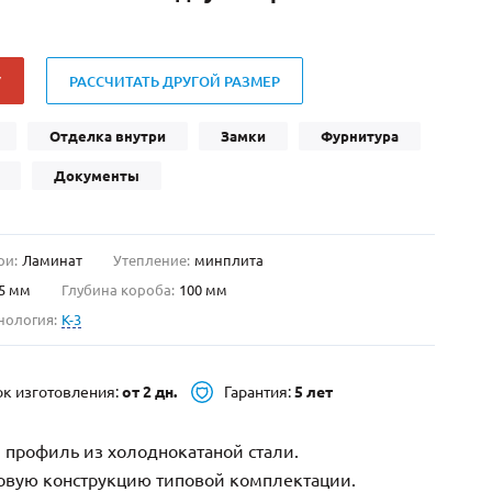
Нестандартные
(479)
Двустворчатые
(42)
У
РАССЧИТАТЬ ДРУГОЙ РАЗМЕР
С фрамугой
(265)
С внутренним открыванием
(2)
Отделка внутри
Замки
Фурнитура
4-го класса защиты
(499)
Документы
Полуторапольные
(289)
ри:
Ламинат
Утепление:
минплита
5 мм
Глубина короба:
100 мм
нология:
K-3
ок изготовления:
от 2 дн.
Гарантия:
5 лет
 профиль из холоднокатаной стали.
зовую конструкцию типовой комплектации.