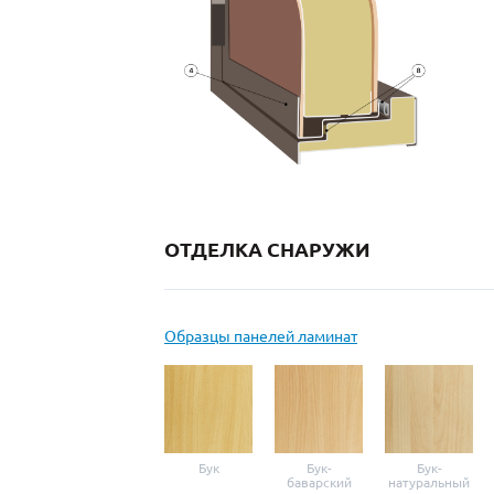
ОТДЕЛКА СНАРУЖИ
Образцы панелей ламинат
Бук
Бук-
Бук-
баварский
натуральный