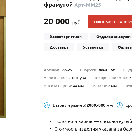
фрамугой
Арт-ММ25
С отбойником
203)
(91)
С кнокером
42)
(94)
20 000
руб.
ОФОРМИТЬ ЗАЯВК
твенных зданий
С импостами
(93)
(73)
ина
С карнизом
(49)
(207)
Характеристики
Отделка снаружи
рощитовой
С витражами
(14)
(11)
Доставка
Установка
Оплата
ые холлы
В современном стиле
(23)
(183)
Артикул:
ММ25
Снаружи:
Ламинат
Внут
Уплотнение:
2 контура
Толщина полотна:
6
Высота порога:
44 мм
Металл:
2 мм
Тех
Базовый размер:
2000х800 мм
Ср
Полотно и каркас — сложногнутый
Стоимость изделия указана за ба