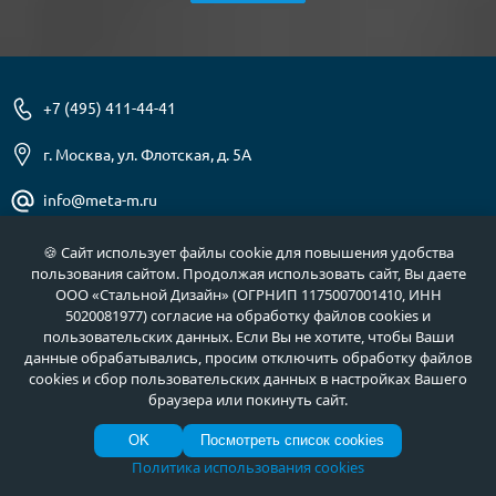
+7 (495) 411-44-41
г. Москва, ул. Флотская, д. 5А
info@meta-m.ru
Найти:
🍪 Сайт использует файлы cookie для повышения удобства
пользования сайтом. Продолжая использовать сайт, Вы даете
ООО «Стальной Дизайн» (ОГРНИП 1175007001410, ИНН
5020081977) согласие на обработку файлов cookies и
пользовательских данных. Если Вы не хотите, чтобы Ваши
О нас
Услуги
данные обрабатывались, просим отключить обработку файлов
cookies и сбор пользовательских данных в настройках Вашего
Отзывы
Как купить
браузера или покинуть сайт.
Полезное
Документы
OK
Посмотреть список cookies
Новости
Фото продукции
Политика использования cookies
Контакты
Гарантии и возврат