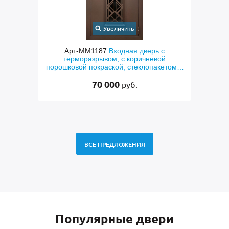
Увеличить
ерь с
Арт-ММ1384
Входная дверь с
А
невой
металлофиленкой, бугельной ручкой и
опакетом и
порошковым напылением RAL 7021
зка»
45 000
руб.
ВСЕ ПРЕДЛОЖЕНИЯ
Популярные двери