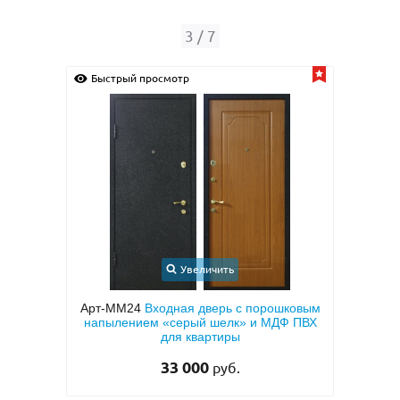
4
/
7
Быстрый просмотр
Увеличить
орошковым
Арт-ММ1570
Входная дверь с
А
 МДФ ПВХ
металлофиленкой, бугельной ручкой и
темно-серым порошковым покрытием
RAL 7021
45 000
руб.