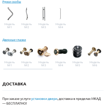
Ручки-скобы
Модель
Модель
Модель
Модель
№1
№2
№3
№4
Дверные глазки
Модель
Модель
Модель
Модель
Модель
Модель
№1
№2
№3
№4
№5
№6
ДОСТАВКА
При заказе услуги
установки двери
, доставка в пределах МКАД
— БЕСПЛАТНО!