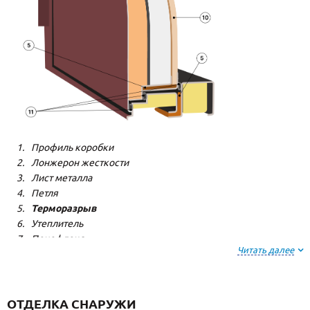
Профиль коробки
Лонжерон жесткости
Лист металла
Петля
Терморазрыв
Утеплитель
Пенофлекс
Читать далее
Пенополистерол
Декоративная панель
Декоративная панель
Резиновый уплотнитель
ОТДЕЛКА СНАРУЖИ