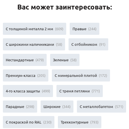
Вас может заинтересовать:
С толщиной металла 2 мм
(609)
Правые
(244)
С широкими наличниками
(58)
С отбойником
(91)
Нестандартные
(479)
Зеленые
(58)
Премиум-класса
(205)
С минеральной плитой
(172)
4-го класса защиты
(499)
С тремя петлями
(771)
Парадные
(298)
Широкие
(344)
С металлобагетом
(571)
С покраской по RAL
(230)
Трехконтурные
(793)