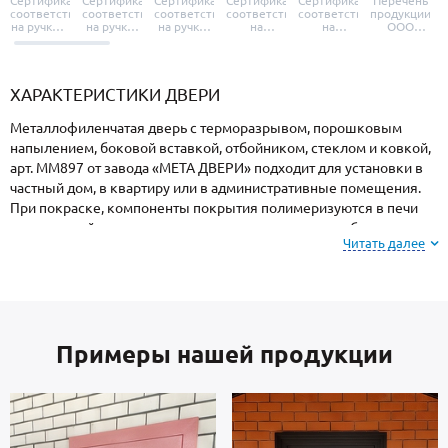
Сертификат
Сертификат
Сертификат
Сертификат
Сертификат
Перечень
соответствия
соответствия
соответствия
соответствия
соответствия
продукции
на ручки и
на ручки-
на ручки-
на
на
ООО
броненакладки
защелки
защелки
дверные
уплотнители
«УЗК», не
«Armadillo»
«Fuaro»
«Punto»
доводчики
«Schlegel
требующей
«Ajax»
Q-Lon»
сертификаци
ХАРАКТЕРИСТИКИ ДВЕРИ
Металлофиленчатая дверь с терморазрывом, порошковым
напылением, боковой вставкой, отбойником, стеклом и ковкой,
арт. ММ897 от завода «МЕТА ДВЕРИ» подходит для установки в
частный дом, в квартиру или в административные помещения.
При покраске, компоненты покрытия полимеризуются в печи
при высокой температуре, поэтому поверхность не боится
Читать далее
ударов, осадков, высокой влажности и колебаний температуры.
Для информации: при заказе, вы можете
выбрать
цвет и фактуру
порошкового напыления из
Примеры нашей продукции
вариантов, представленных на сайте или из
образцов у мастера по замерам.
Каркас коробки и полотно — стальные листы и многоконтурный