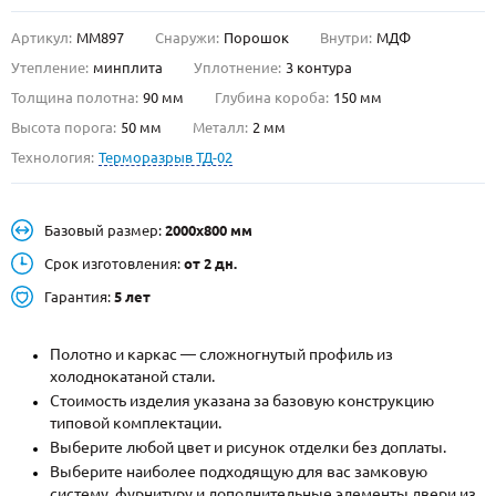
Артикул:
ММ897
Снаружи:
Порошок
Внутри:
МДФ
О НАС
Утепление:
минплита
Уплотнение:
3 контура
КОНТАКТЫ
Толщина полотна:
90 мм
Глубина короба:
150 мм
Высота порога:
50 мм
Металл:
2 мм
Технология:
Терморазрыв ТД-02
Металлические двери от производителя с доставкой и установкой в
Москве и МО
НАЙТИ:
Базовый размер:
2000х800 мм
ПН-СБ - с 9:00 до 21:00, ВС - до 19:00
Срок изготовления:
от 2 дн.
+7 (495) 411-44-41
Гарантия:
5 лет
INFO@META-M.RU
Полотно и каркас — сложногнутый профиль из
холоднокатаной стали.
ЗАПРОСИТЬ РАСЧЕТ
Стоимость изделия указана за базовую конструкцию
типовой комплектации.
Каталог
Распродажа
Как купить
Выберите любой цвет и рисунок отделки без доплаты.
Выберите наиболее подходящую для вас замковую
Записаться на замер
систему, фурнитуру и дополнительные элементы двери из