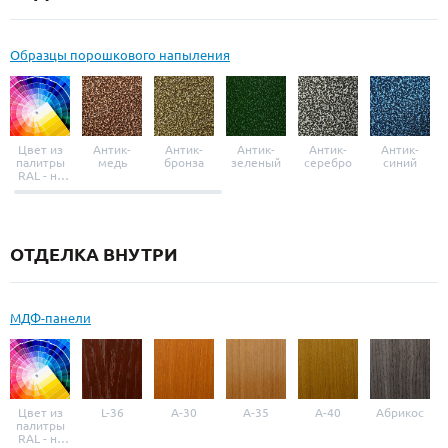
Образцы порошкового напыления
Цвет из
Антик-
Антик-
Антик-
Антик-
Антик-
палитры
медь
бронза
зеленый
серебро
синий
RAL - на
выбор
ОТДЕЛКА ВНУТРИ
МДФ-панели
Цвет из
L-36
A-30
A-35
A-40
Абрикос
палитры
RAL - на