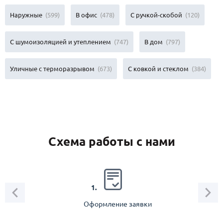
Наружные
(599)
В офис
(478)
С ручкой-скобой
(120)
С шумоизоляцией и утеплением
(747)
В дом
(797)
Уличные с терморазрывом
(673)
С ковкой и стеклом
(384)
Схема работы с нами
2.
1.
Оформление заявки
Зам
спец