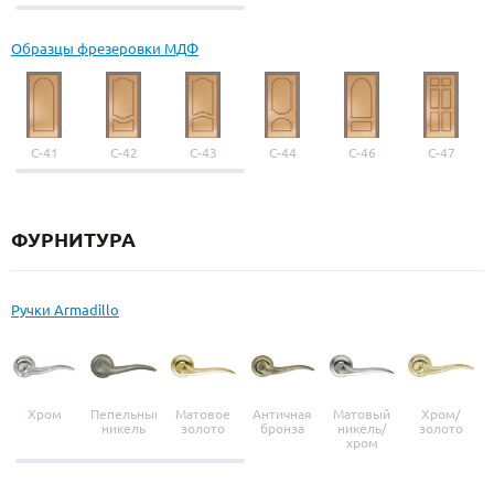
выбор
Образцы фрезеровки МДФ
С-41
С-42
С-43
С-44
С-46
С-47
ФУРНИТУРА
Ручки Armadillo
Хром
Пепельный
Матовое
Античная
Матовый
Хром/
никель
золото
бронза
никель/
золото
хром