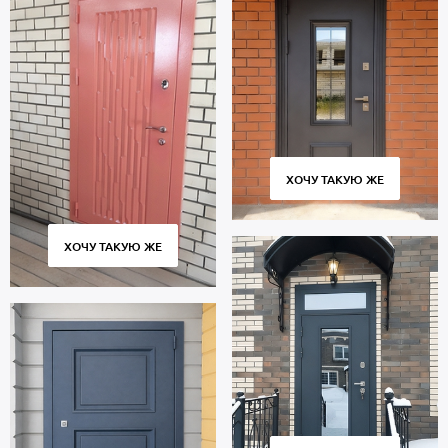
профиль металлопрокат производства Россия, толщиной 2 мм.
Внутренняя сторона: МДФ. Дверь укомплектована
взломостойкими замками.
В полости створки имеется теплоизоляция минплита.
Уплотнители по периметру проема: 3 контура для
дополнительной защиты от шума.
Термодверь с ковкой предназначена для многолетней
эксплуатации и сохраняет работоспособность множества циклов
ХОЧУ ТАКУЮ ЖЕ
открывания и закрывания. Использование качественных
комплектующих и контроль за точным соответствием размеров
гарантируют плотное прилегание полотна к коробу без скрипов
ХОЧУ ТАКУЮ ЖЕ
и деформаций.
Цена указана за базовый размер 2000х800 мм. Гарантия 5 лет.
Позвоните в отдел продаж или оставьте заявку на сайте, чтобы
приобрести дверь под ваш размер. Бесплатный замер.
Изготовление от 2 дн. Доставка по Москве и Московской
области, монтаж.