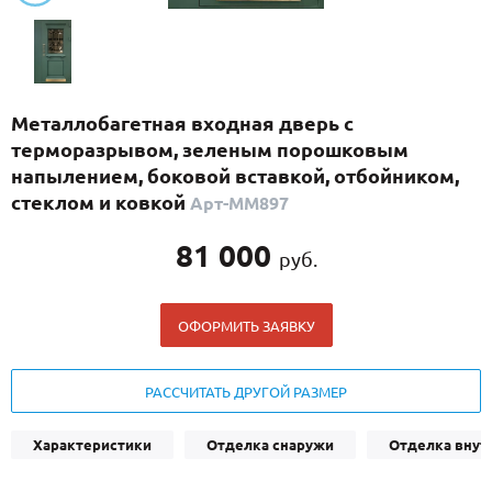
С реечным дизайном
(29)
ПО НАЗНАЧЕНИЮ
ПО ОСОБЕННОСТЯМ
Металлобагетная входная дверь с
ПО КОНСТРУКЦИИ
терморазрывом, зеленым порошковым
напылением, боковой вставкой, отбойником,
стеклом и ковкой
Арт-ММ897
Популярные двери
Двери со скидкой
81 000
руб.
ДВЕРИ С ТЕРМОРАЗРЫВОМ
ОФОРМИТЬ ЗАЯВКУ
ГАЛЕРЕЯ
РАССЧИТАТЬ ДРУГОЙ РАЗМЕР
ОПЛАТА
ДОСТАВКА
Характеристики
Отделка снаружи
Отделка внут
УСТАНОВКА