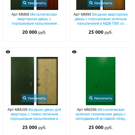
С реечным дизайном
(29)
Увеличить
Увеличить
Арт-ММ88
Металлическая
Арт-ММ96
Входная квартирная
ПО НАЗНАЧЕНИЮ
квартирная дверь с
дверь с порошковым зеленым
порошковым напылением
напылением и МДФ ПВХ со
ПО ОСОБЕННОСТЯМ
зеленого цвета и ламинатом
звукоизоляцией
20 000
25 000
руб.
руб.
ПО КОНСТРУКЦИИ
Популярные двери
Двери со скидкой
ДВЕРИ С ТЕРМОРАЗРЫВОМ
ГАЛЕРЕЯ
Увеличить
Увеличить
ОПЛАТА
Арт-ММ109
Входная дверь для
Арт-ММ286
Металлическая
квартиры с темно-зеленым
зеленая техническая дверь с
порошковым напылением и
неподвижной вставкой сбоку,
ДОСТАВКА
МДФ с рисунком
ручкой-скобой,
25 000
25 000
руб.
руб.
электромагнитным замком
УСТАНОВКА