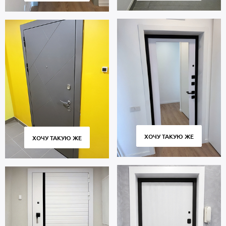
ХОЧУ ТАКУЮ ЖЕ
ХОЧУ ТАКУЮ ЖЕ