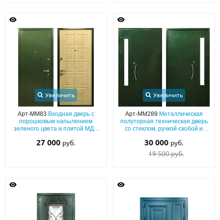
О НАС
КОНТАКТЫ
Металлические двери от производителя с доставкой и установкой в
Москве и МО
Увеличить
Увеличить
НАЙТИ:
ПН-СБ - с 9:00 до 21:00, ВС - до 19:00
Арт-ММ83
Входная дверь с
Арт-ММ289
Металлическая
порошковым напылением
полуторная техническая дверь
зеленого цвета и плитой МДФ
+7 (495) 411-44-41
со стеклом, ручкой-скобой и
ПВХ
зеленой порошковой покраской
27 000
30 000
руб.
руб.
INFO@META-M.RU
19 500 руб.
ЗАПРОСИТЬ РАСЧЕТ
Каталог
Распродажа
Как купить
Записаться на замер