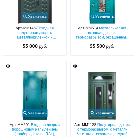
Увеличить
Увеличить
Арт-ММ1467
Входная
Арт-ММ614
Металлическая
полуторная дверь с
входная дверь с
металлофиленкой и
терморазрывом, окрашенным
порошковым окрашиванием
МДФ (бирюзовый цвет по RAL) с
55 000
55 500
руб.
руб.
решеткой и остеклением
Увеличить
Увеличить
Арт-ММ501
Входная дверь с
Арт-ММ1128
Полуторная дверь
порошковым напылением
с терморазрывом, с металл-
(подбор цвета по RAL),
багетом, стеклом и фрамугой