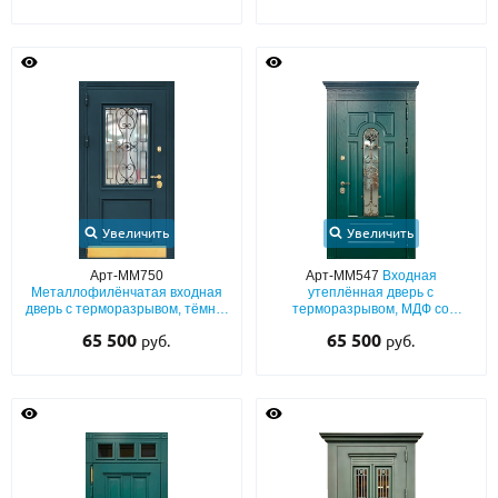
Увеличить
Увеличить
Арт-ММ750
Арт-ММ547
Входная
Металлофилёнчатая входная
утеплённая дверь с
дверь с терморазрывом, тёмно-
терморазрывом, МДФ со
зелёным порошковым
шпоном (зелёный окрас по
65 500
65 500
руб.
руб.
напылением, ковкой, стеклом и
RAL) с ковкой, стеклом и
отбойником из латуни
карнизом