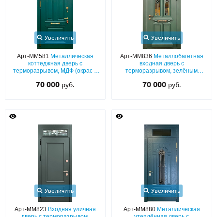
Увеличить
Увеличить
Арт-ММ581
Металлическая
Арт-ММ836
Металлобагетная
коттеджная дверь с
входная дверь с
терморазрывом, МДФ (окрас в
терморазрывом, зелёным
зелёные оттенки RAL) с
полимерным окрашиванием,
70 000
70 000
руб.
руб.
багетным раскладом и
ковкой, карнизом и стеклом
остекленной фрамугой
Увеличить
Увеличить
Арт-ММ823
Входная уличная
Арт-ММ880
Металлическая
дверь с терморазрывом,
утеплённая дверь с