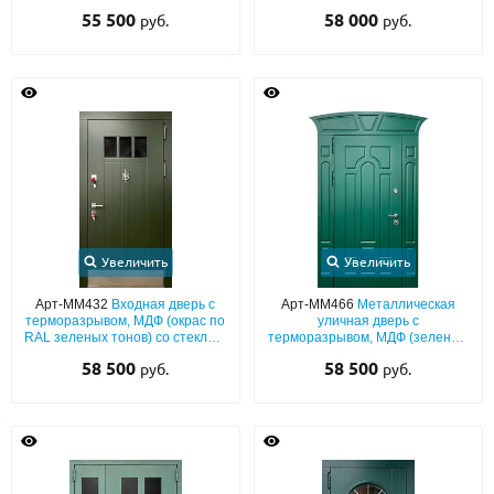
лазерным рисунком и
55 500
58 000
руб.
руб.
электронным замком
Увеличить
Увеличить
Арт-ММ432
Входная дверь с
Арт-ММ466
Металлическая
терморазрывом, МДФ (окрас по
уличная дверь с
RAL зеленых тонов) со стеклом,
терморазрывом, МДФ (зеленый
кнокером и отбойником
окрас по RAL) с фигурным
58 500
58 500
руб.
руб.
карнизом