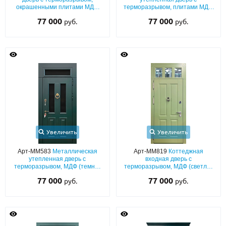
окрашенными плитами МДФ
терморазрывом, плитами МДФ
(подбор цвета по RAL) с
со шпоном (тёмно-зелёный
77 000
77 000
руб.
руб.
багетным раскладом и
окрас по RAL) с фрамугой,
остекленной верхней вставкой
ковкой и узким стеклом
Увеличить
Увеличить
Арт-ММ583
Металлическая
Арт-ММ819
Коттеджная
утепленная дверь с
входная дверь с
терморазрывом, МДФ (темно-
терморазрывом, МДФ (светло-
зеленый окрас по RAL) с
зелёный окрас по RAL) со
77 000
77 000
руб.
руб.
багетной раскладкой, стеклом,
стеклом во фрамуге и кнокером
фрамугой и кнокером