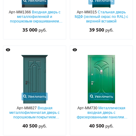
Увеличить
Увеличить
Арт-ММ1366
Входная дверь с
Арт-ММ315
Стальная дверь
металлофиленкой и
МДФ (зеленый окрас по RAL) с
порошковым окрашиванием
верхней вставкой
RAL 6012
35 000
39 500
руб.
руб.
Увеличить
Увеличить
Арт-ММ827
Входная
Арт-ММ730
Металлическая
металлофиленчатая дверь с
входная дверь с
порошковым покрытием
фрезерованными панелями
(зеленый окрас по RAL) с
МДФ (зеленый окрас по RAL) с
40 500
40 500
руб.
руб.
карнизом
хромированным кнокером