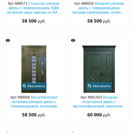
Арт-ММ571
Стальная уличная
Арт-ММ556
Входная уличная
дверь с терморазрывом, МДФ
дверь с терморазрывом,
(зеленый окрас эмалью по RAL)
белыми наличниками, зеленым
с решеткой и стеклопакетом
МДФ (окрас по RAL) и
58 500
58 500
руб.
руб.
полукруглым стеклом
Увеличить
Увеличить
Арт-ММ888
Металлическая
Арт-ММ1454
Входная
непромерзающая дверь с
полуторная дверь с
терморазрывом, зелеными
металлофиленкой, карнизом и
плитами МДФ с узким
порошковым покрытием
58 500
60 000
руб.
руб.
витражным стеклом