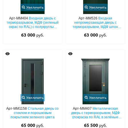
Увеличить
Увеличить
Арт-ММ404
Входная дверь с
Арт-ММ526
Входная
терморазрывом, МДФ (зеленый
непромерзающая дверь с
окрас по RAL) с полукруглым
терморазрывом, МДФ шпон
остеклением и кнокером
(темно-зелёный окрас по RAL)
63 000
63 000
руб.
руб.
со стеклопакетом
Увеличить
Увеличить
Арт-ММ1158
Стальная дверь со
Арт-ММ407
Металлическая
стеклом и порошковым
дверь с терморазрывом, МДФ
покрытием зеленого цвета
(покраска по RAL в зелёные
оттенки) с остеклением и
65 000
65 500
руб.
руб.
карнизом