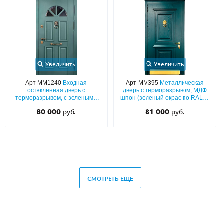
Увеличить
Увеличить
Арт-ММ1240
Входная
Арт-ММ395
Металлическая
остекленная дверь с
дверь с терморазрывом, МДФ
терморазрывом, с зелеными
шпон (зеленый окрас по RAL) с
панелями МДФ (окрас по RAL) с
багетным раскладом, карнизом,
80 000
81 000
руб.
руб.
багетом и кнокером
кнокером и отбойником из
латуни
СМОТРЕТЬ ЕЩЕ