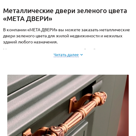
Металлические двери зеленого цвета
«МЕТА ДВЕРИ»
В компании «МЕТА ДВЕРИ» вы можете заказать металлические
двери зеленого цвета для жилой недвижимости и нежилых
зданий любого назначения.
Мы производим двери на заказ из российской стали.
Читать далее
Собственные производственные мощности позволяют
осуществить полный цикл изготовления металлоконструкций,
от раскроя материала до отделки и сборки. Команда
профессионалов выполнит качественный и аккуратный монтаж
на объектах заказчиков.