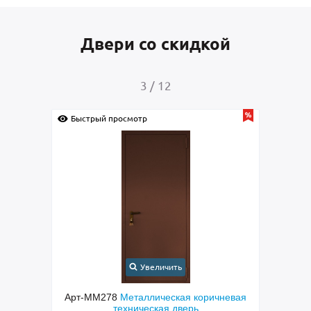
Двери со скидкой
4
/
12
Быстрый просмотр
Бы
Увеличить
чневая
Арт-ММ237
Входная дверь с порошковым
окрашиванием коричневого цвета и МДФ
пар