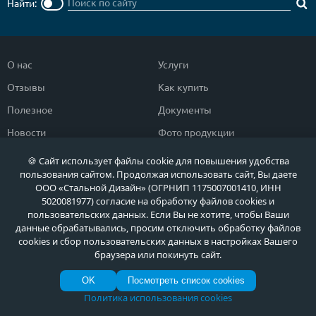
Найти:
О нас
Услуги
Отзывы
Как купить
Полезное
Документы
Новости
Фото продукции
Контакты
Гарантии и возврат
🍪 Сайт использует файлы cookie для повышения удобства
пользования сайтом. Продолжая использовать сайт, Вы даете
ООО «Стальной Дизайн» (ОГРНИП 1175007001410, ИНН
Каталог дверей
Двери в дом
5020081977) согласие на обработку файлов cookies и
пользовательских данных. Если Вы не хотите, чтобы Ваши
Двери со скидкой
Парадные двери
данные обрабатывались, просим отключить обработку файлов
Популярные двери
Двери в квартиру
cookies и сбор пользовательских данных в настройках Вашего
браузера или покинуть сайт.
Быстрый подбор двери
Тамбурные двери
OK
Посмотреть список cookies
Двери класса ЭКОНОМ
Противопожарные двери
Политика использования cookies