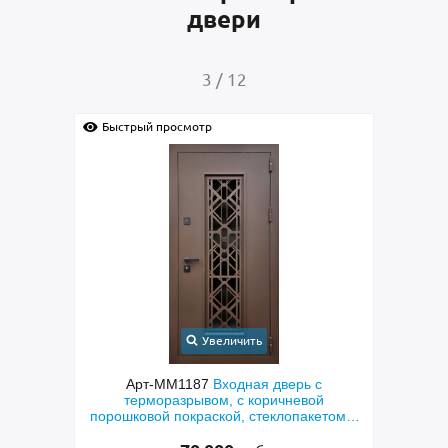
двери
4
/
12
Быстрый просмотр
Бы
Увеличить
 с
Арт-ММ1384
Входная дверь с
Арт-
ой
металлофиленкой, бугельной ручкой и
м
кетом и
порошковым напылением RAL 7021
»