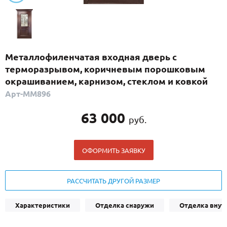
С реечным дизайном
(29)
ПО НАЗНАЧЕНИЮ
ПО ОСОБЕННОСТЯМ
Металлофиленчатая входная дверь с
ПО КОНСТРУКЦИИ
терморазрывом, коричневым порошковым
окрашиванием, карнизом, стеклом и ковкой
Арт-ММ896
Популярные двери
Двери со скидкой
63 000
руб.
ДВЕРИ С ТЕРМОРАЗРЫВОМ
ОФОРМИТЬ ЗАЯВКУ
ГАЛЕРЕЯ
РАССЧИТАТЬ ДРУГОЙ РАЗМЕР
ОПЛАТА
ДОСТАВКА
Характеристики
Отделка снаружи
Отделка внут
УСТАНОВКА