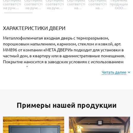
Сертификат
Сертификат
Сертификат
Сертификат
Сертификат
Перечень
соответствия
соответствия
соответствия
соответствия
соответствия
продукции
на ручки и
на ручки-
на ручки-
на
на
ООО
броненакладки
защелки
защелки
дверные
уплотнители
«УЗК», не
«Armadillo»
«Fuaro»
«Punto»
доводчики
«Schlegel
требующей
«Ajax»
Q-Lon»
сертификаци
ХАРАКТЕРИСТИКИ ДВЕРИ
Металлофиленчатая входная дверь с терморазрывом,
порошковым напылением, карнизом, стеклом и ковкой, арт.
ММ896 от компании «МЕТА ДВЕРИ» подходит для установки в
частный дом, в квартиру или в административные помещения.
Покрытие наносится в заводских условиях с использованием
специальной термопечи, поэтому поверхность имеет
Читать далее
повышенную устойчивость к сколам и царапинам, перепадам
температур, повышенной влажности и осадкам.
На заметку: при заказе, вы можете
выбрать цвет и
Примеры нашей продукции
фактуру
порошкового покрытия из вариантов,
представленных на сайте или из образцов у
мастера по замерам.