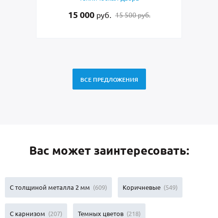
с овальным зеркалом
л
27 500
руб.
28 500 руб.
ВСЕ ПРЕДЛОЖЕНИЯ
Вас может заинтересовать:
С толщиной металла 2 мм
(609)
Коричневые
(549)
С карнизом
(207)
Темных цветов
(218)