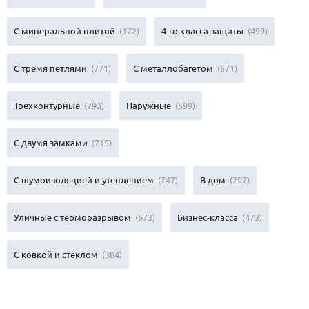
С минеральной плитой
(172)
4-го класса защиты
(499)
С тремя петлями
(771)
С металлобагетом
(571)
Трехконтурные
(793)
Наружные
(599)
С двумя замками
(715)
С шумоизоляцией и утеплением
(747)
В дом
(797)
Уличные с терморазрывом
(673)
Бизнес-класса
(473)
С ковкой и стеклом
(384)