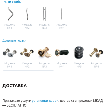
Ручки-скобы
Модель
Модель
Модель
Модель
№1
№2
№3
№4
Дверные глазки
Модель
Модель
Модель
Модель
Модель
Модель
№1
№2
№3
№4
№5
№6
ДОСТАВКА
При заказе услуги
установки двери
, доставка в пределах МКАД
— БЕСПЛАТНО!