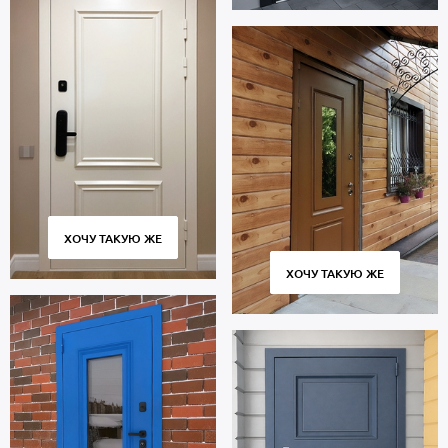
ХОЧУ ТАКУЮ ЖЕ
ХОЧУ ТАКУЮ ЖЕ