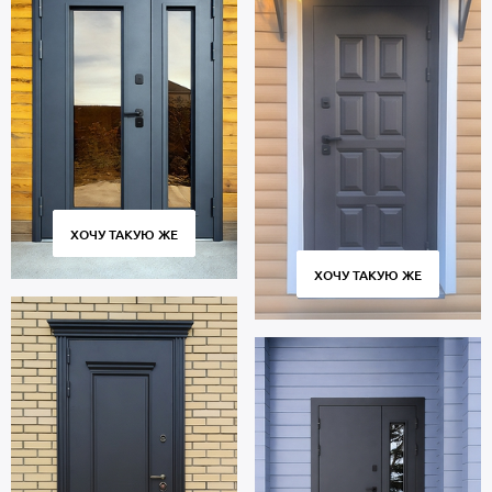
В основе двери — стальные листы и многоконтурный профиль
металлопрокат производства Россия, толщиной 2 мм. Отделка
внутренней стороны двери: МДФ. Дверь укомплектована
взломостойкими замками.
В полости створки имеется теплоизоляция минплита.
Уплотнители по периметру проема: 3 контура для
дополнительной звукоизоляции.
Термодверь с ковкой предназначена для многолетней
эксплуатации и сохраняет работоспособность множества циклов
открывания и закрывания. Современное оборудование,
ХОЧУ ТАКУЮ ЖЕ
постоянный контроль качества на всех этапах производства
гарантируют плотное прилегание створки к коробке без зазоров
ХОЧУ ТАКУЮ ЖЕ
и сквозняков.
Цена указана за базовый размер 2000х800 мм. Гарантия 5 лет.
Позвоните в отдел продаж или оставьте заявку на сайте, чтобы
купить дверь по вашим размерам. Бесплатный замер.
Изготовление от 2 дн. Доставка по Москве и Московской
области, установка «под ключ».