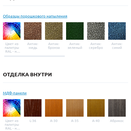
Образцы порошкового напыления
Цвет из
Антик-
Антик-
Антик-
Антик-
Антик-
палитры
медь
бронза
зеленый
серебро
синий
RAL - на
выбор
ОТДЕЛКА ВНУТРИ
МДФ-панели
Цвет из
L-36
A-30
A-35
A-40
Абрикос
палитры
RAL - на