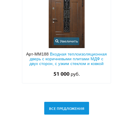
Увеличить
ционная
Арт-ММ1573
Входная дверь с
Ар
МДФ с
металлофиленкой, бугельной ручкой и
ко
ковкой
темно-серым порошковым покрытием
«
RAL 7021
45 000
руб.
ВСЕ ПРЕДЛОЖЕНИЯ