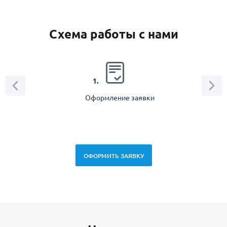
Схема работы с нами
2.
1.
Оформление заявки
Зам
спец
ОФОРМИТЬ ЗАЯВКУ