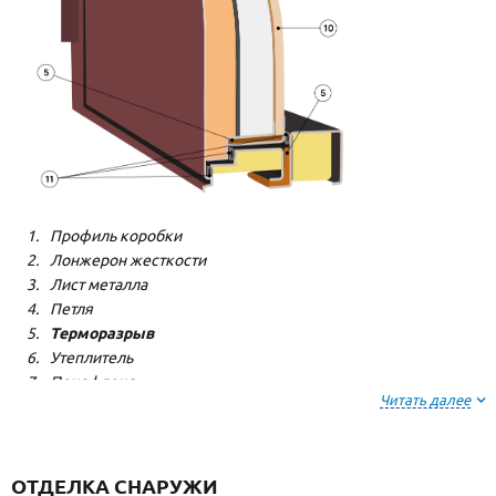
Профиль коробки
Лонжерон жесткости
Лист металла
Петля
Терморазрыв
Утеплитель
Пенофлекс
Читать далее
Пенополистерол
Декоративная панель
Декоративная панель
Резиновый уплотнитель
ОТДЕЛКА СНАРУЖИ