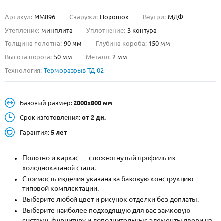
Артикул:
ММ896
Снаружи:
Порошок
Внутри:
МДФ
О НАС
Утепление:
минплита
Уплотнение:
3 контура
КОНТАКТЫ
Толщина полотна:
90 мм
Глубина короба:
150 мм
Высота порога:
50 мм
Металл:
2 мм
Технология:
Терморазрыв ТД-02
Металлические двери от производителя с доставкой и установкой в
Москве и МО
НАЙТИ:
Базовый размер:
2000х800 мм
ПН-СБ - с 9:00 до 21:00, ВС - до 19:00
Срок изготовления:
от 2 дн.
+7 (495) 411-44-41
Гарантия:
5 лет
INFO@META-M.RU
Полотно и каркас — сложногнутый профиль из
холоднокатаной стали.
ЗАПРОСИТЬ РАСЧЕТ
Стоимость изделия указана за базовую конструкцию
типовой комплектации.
Каталог
Распродажа
Как купить
Выберите любой цвет и рисунок отделки без доплаты.
Выберите наиболее подходящую для вас замковую
Записаться на замер
систему, фурнитуру и дополнительные элементы двери из