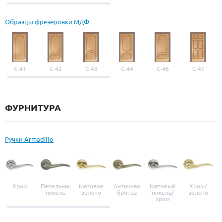
выбор
Образцы фрезеровки МДФ
С-41
С-42
С-43
С-44
С-46
С-47
ФУРНИТУРА
Ручки Armadillo
Хром
Пепельный
Матовое
Античная
Матовый
Хром/
никель
золото
бронза
никель/
золото
хром