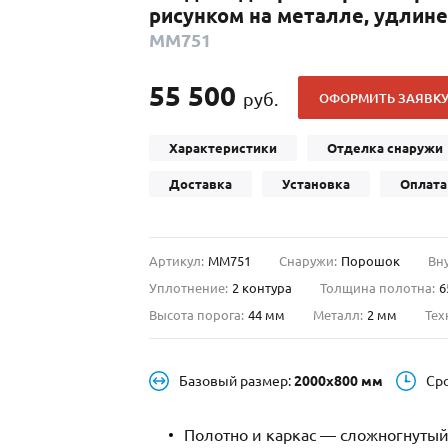
рисунком на металле, удлин
С отбойником
203)
(91)
ММ751
С кнокером
42)
(94)
твенных зданий
С импостами
(93)
(73)
55 500
руб.
ОФОРМИТЬ ЗАЯВК
ина
С карнизом
(49)
(207)
рощитовой
С витражами
(14)
(11)
Характеристики
Отделка снаружи
ые холлы
В современном стиле
(23)
(183)
Доставка
Установка
Оплата
Артикул:
ММ751
Снаружи:
Порошок
Вн
Уплотнение:
2 контура
Толщина полотна:
6
Высота порога:
44 мм
Металл:
2 мм
Тех
Базовый размер:
2000х800 мм
Ср
Полотно и каркас — сложногнутый