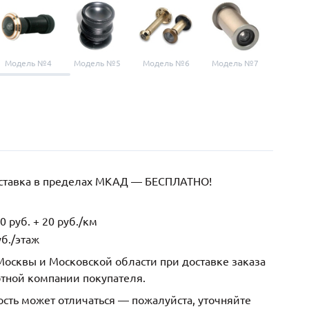
Модель №4
Модель №5
Модель №6
Модель №7
Модел
оставка в пределах МКАД — БЕСПЛАТНО!
 руб. + 20 руб./км
б./этаж
осквы и Московской области при доставке заказа
ртной компании покупателя.
ость может отличаться — пожалуйста, уточняйте