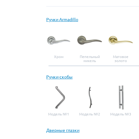
Ручки Armadillo
Хром
Пепельный
Матовое
никель
золото
Ручки-скобы
Модель №1
Модель №2
Модель №3
Дверные глазки