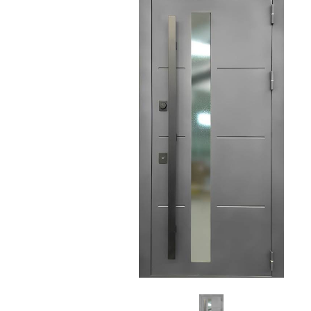
С зеркалом
Для дачи
(13)
(
С выдавленным рисунком
Для бани
(35)
(
С металлобагетом
Для общес
(571)
Белые
Для магаз
(108)
С геометрическим рисунком
Для элект
(46)
С реечным дизайном
В лифтов
(29)