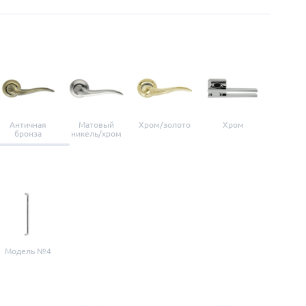
Античная
Матовый
Хром/золото
Хром
Мато
бронза
никель/хром
нике
Модель №4