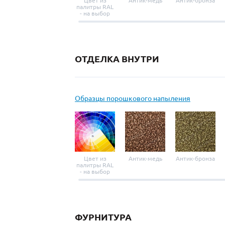
Цвет из
Антик-медь
Антик-бронза
палитры RAL
- на выбор
ОТДЕЛКА ВНУТРИ
Образцы порошкового напыления
Цвет из
Антик-медь
Антик-бронза
палитры RAL
- на выбор
ФУРНИТУРА