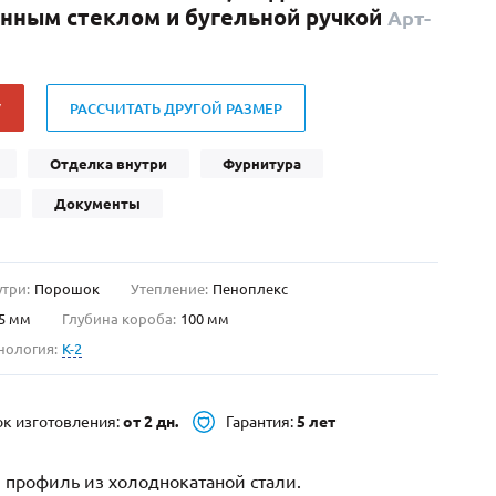
енным стеклом и бугельной ручкой
Арт-
Нестандартные
(479)
Двустворчатые
(42)
С фрамугой
(265)
У
РАССЧИТАТЬ ДРУГОЙ РАЗМЕР
С внутренним открыванием
(2)
4-го класса защиты
(499)
Отделка внутри
Фурнитура
Полуторапольные
(289)
Документы
утри:
Порошок
Утепление:
Пеноплекс
5 мм
Глубина короба:
100 мм
нология:
K-2
ок изготовления:
от 2 дн.
Гарантия:
5 лет
 профиль из холоднокатаной стали.