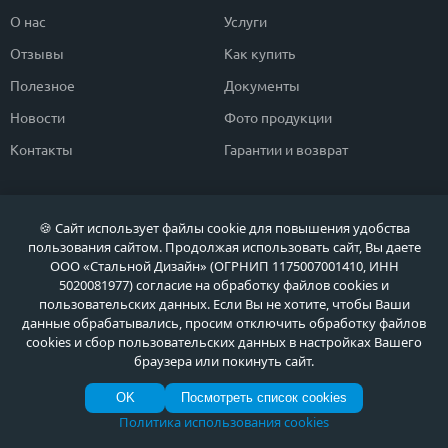
О нас
Услуги
Отзывы
Как купить
Полезное
Документы
Новости
Фото продукции
Контакты
Гарантии и возврат
Каталог дверей
Двери в дом
🍪 Сайт использует файлы cookie для повышения удобства
Двери со скидкой
Парадные двери
пользования сайтом. Продолжая использовать сайт, Вы даете
ООО «Стальной Дизайн» (ОГРНИП 1175007001410, ИНН
Популярные двери
Двери в квартиру
5020081977) согласие на обработку файлов cookies и
Быстрый подбор двери
Тамбурные двери
пользовательских данных. Если Вы не хотите, чтобы Ваши
данные обрабатывались, просим отключить обработку файлов
Двери класса ЭКОНОМ
Противопожарные двери
cookies и сбор пользовательских данных в настройках Вашего
браузера или покинуть сайт.
OK
Посмотреть список cookies
Политика обработки персональных данных
Политика использования cookies
Политика обработки файлов Cookie
© МЕТА ДВЕРИ, Входные металлические двери в Москве и Московской области
по выгодным ценам, 2026 г.