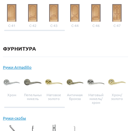
С-41
С-42
С-43
С-44
С-46
С-47
ФУРНИТУРА
Ручки Armadillo
Хром
Пепельный
Матовое
Античная
Матовый
Хром/
никель
золото
бронза
никель/
золото
хром
Ручки-скобы