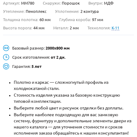
Артикул:
ММ780
Снаружи:
Порошок
Внутри:
МДФ
О НАС
Утепление:
Пеноплекс
Уплотнение:
2 контура
Толщина полотна:
60 мм
Глубина короба:
97 мм
КОНТАКТЫ
Высота порога:
44 мм
Металл:
2 мм
Технология:
K-11
Металлические двери от производителя с доставкой и установкой в
Базовый размер:
2000х800 мм
Москве и МО
Срок изготовления:
от 2 дн.
НАЙТИ:
Гарантия:
5 лет
ПН-СБ - с 9:00 до 21:00, ВС - до 19:00
+7 (495) 411-44-41
Полотно и каркас — сложногнутый профиль из
холоднокатаной стали.
INFO@META-M.RU
Стоимость изделия указана за базовую конструкцию
типовой комплектации.
ЗАПРОСИТЬ РАСЧЕТ
Выберите любой цвет и рисунок отделки без доплаты.
Выберите наиболее подходящую для вас замковую
систему, фурнитуру и дополнительные элементы двери из
Каталог
Распродажа
Как купить
нашего каталога — для уточнения стоимости и сроков
исполнения заказа обращайтесь к нашим консультантам!
Записаться на замер