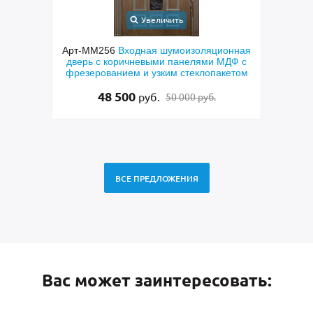
Увеличить
Увеличить
ходная шумоизоляционная
Арт-ММ273
Металлическая полу
ичневыми панелями МДФ с
техническая дверь с большими с
м и узким стеклопакетом
и порошковым серым окрашив
00
40 000
руб.
руб.
50 000 руб.
37 000 руб.
ВСЕ ПРЕДЛОЖЕНИЯ
Вас может заинтересовать: