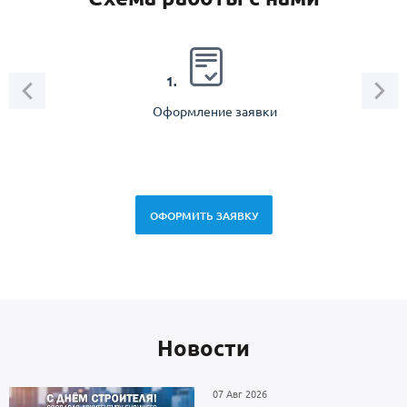
2.
1.
Оформление заявки
Зам
спец
ОФОРМИТЬ ЗАЯВКУ
Новоcти
07 Авг 2026