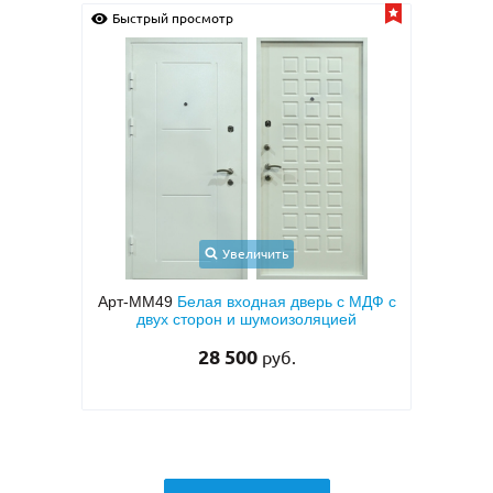
смотр
Быстрый просмотр
Увеличить
Увеличить
ая входная дверь с МДФ с
Арт-ММ24
Входная дверь с пор
рон и шумоизоляцией
напылением «серый шелк» и М
для квартиры
28 500
руб.
33 000
руб.