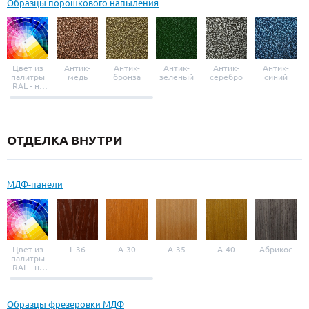
Образцы порошкового напыления
Цвет из
Антик-
Антик-
Антик-
Антик-
Антик-
палитры
медь
бронза
зеленый
серебро
синий
RAL - на
выбор
ОТДЕЛКА ВНУТРИ
МДФ-панели
Цвет из
L-36
A-30
A-35
A-40
Абрикос
палитры
RAL - на
выбор
Образцы фрезеровки МДФ