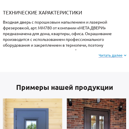
«Armadillo»
«Fuaro»
«Punto»
доводчики
«Schlegel
требующей
«Ajax»
Q-Lon»
сертификаци
ТЕХНИЧЕСКИЕ ХАРАКТЕРИСТИКИ
Входная дверь с порошковым напылением и лазерной
фрезеровкой, арт. ММ780 от компании «МЕТА ДВЕРИ»
предназначена для дома, квартиры, офиса. Окрашивание
производится с использованием профессионального
оборудования и закреплением в термопечи, поэтому
поверхность имеет повышенную устойчивость к сколам и
Читать далее
царапинам, перепадам температур, повышенной влажности и
осадкам.
Обратите внимание: при заказе, вы можете
Примеры нашей продукции
выбрать цвет и фактуру
порошкового покрытия из
вариантов, представленных на сайте или из
образцов у замерщика.
Створка и короб — сталь металлопрокат производства Россия,
толщиной 2 мм. Отделка внутри: МДФ. Взломостойкие замки