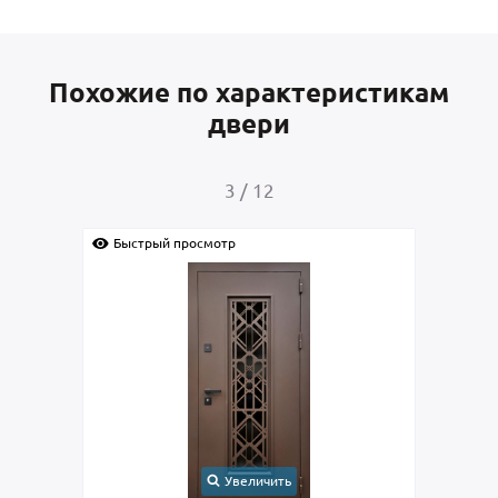
Похожие по характеристикам
двери
4
/
12
р
Быстрый просмотр
Увеличить
Увеличить