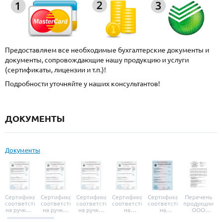
Предоставляем все необходимые бухгалтерские документы и
документы, сопровождающие нашу продукцию и услуги
(сертификаты, лицензии и т.п.)!
Подробности уточняйте у наших консультантов!
ДОКУМЕНТЫ
Документы
Сертификат
Сертификат
Сертификат
Сертификат
Сертификат
Перечень
соответствия
соответствия
соответствия
соответствия
соответствия
продукции
на ручки и
на ручки-
на ручки-
на
на
ООО
броненакладки
защелки
защелки
дверные
уплотнители
«УЗК», не