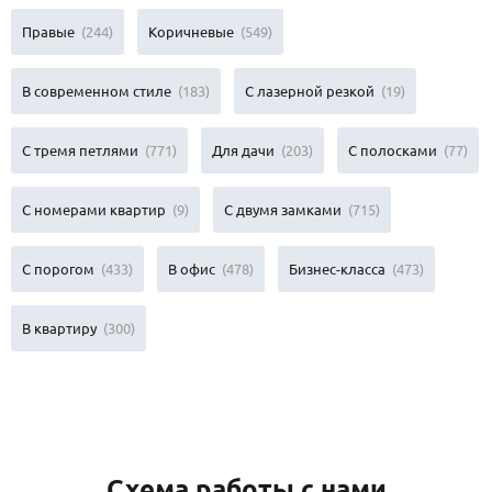
Правые
(244)
Коричневые
(549)
В современном стиле
(183)
С лазерной резкой
(19)
С тремя петлями
(771)
Для дачи
(203)
С полосками
(77)
С номерами квартир
(9)
С двумя замками
(715)
С порогом
(433)
В офис
(478)
Бизнес-класса
(473)
В квартиру
(300)
Схема работы с нами