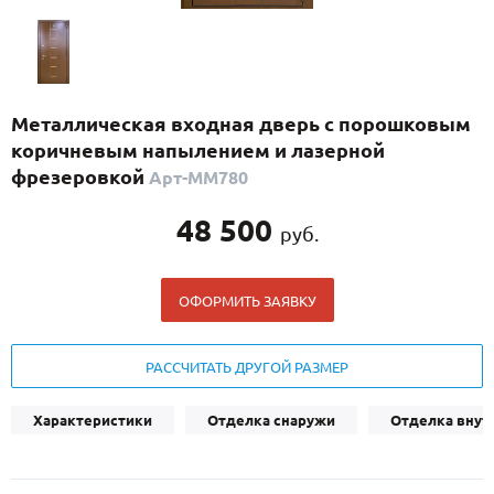
С реечным дизайном
(29)
ПО НАЗНАЧЕНИЮ
ПО ОСОБЕННОСТЯМ
Металлическая входная дверь с порошковым
ПО КОНСТРУКЦИИ
коричневым напылением и лазерной
фрезеровкой
Арт-ММ780
Популярные двери
48 500
руб.
Двери со скидкой
ОФОРМИТЬ ЗАЯВКУ
ДВЕРИ С ТЕРМОРАЗРЫВОМ
ГАЛЕРЕЯ
РАССЧИТАТЬ ДРУГОЙ РАЗМЕР
ОПЛАТА
Характеристики
Отделка снаружи
Отделка внут
ДОСТАВКА
УСТАНОВКА