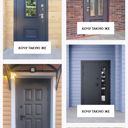
входят в комплект.
В полости створки имеется теплоизоляционный материал
пеноплекс. Уплотнители по периметру проема: 2 контура для
дополнительной защиты от шума.
Дверь порошок рассчитана на длительную эксплуатацию и
ХОЧУ ТАКУЮ ЖЕ
сохраняет работоспособность в течение 10 тысяч циклов
открытия и закрытия створки. Соблюдение технологии
изготовления, точное соответствие размеров и качественные
ХОЧУ ТАКУЮ ЖЕ
петли обеспечивают плотное прилегание полотна к коробу без
провисания и щелей.
Цена указана за стандартный размер 2000х800 мм. Гарантия 5
лет.
Позвоните в отдел продаж или оставьте заявку на сайте, чтобы
заказать дверь под ваш размер. Бесплатный вызов замерщика.
Быстрое изготовление. Доставка по Москве и Московской
области, установка «под ключ».
ХОЧУ ТАКУЮ ЖЕ