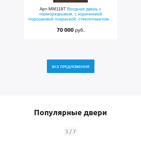
7
Входная дверь с
Арт-ММ1384
Входная дверь с
ом, с коричневой
металлофиленкой, бугельной ручко
ской, стеклопакетом и
порошковым напылением RAL 70
лазерная резка»
 000
45 000
руб.
руб.
ВСЕ ПРЕДЛОЖЕНИЯ
Популярные двери
4
/
7