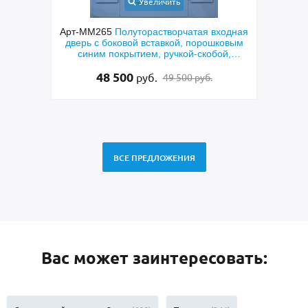
Увеличить
верь с
Арт-ММ265
Полуторастворчатая входная
Арт-
он и
дверь с боковой вставкой, порошковым
двер
синим покрытием, ручкой-скобой,
стеклами и ковкой
48 500
руб.
49 500 руб.
ВСЕ ПРЕДЛОЖЕНИЯ
Вас может заинтересовать: