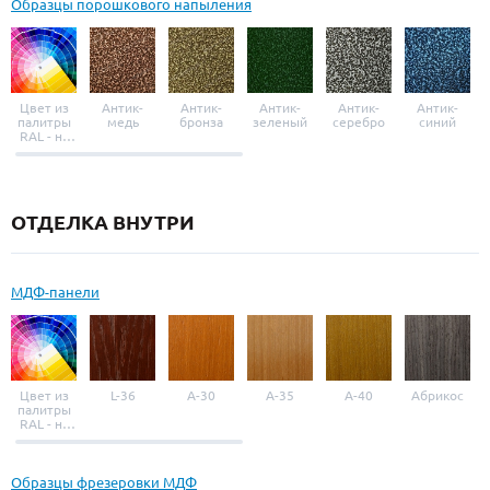
Образцы порошкового напыления
Цвет из
Антик-
Антик-
Антик-
Антик-
Антик-
палитры
медь
бронза
зеленый
серебро
синий
RAL - на
выбор
ОТДЕЛКА ВНУТРИ
МДФ-панели
Цвет из
L-36
A-30
A-35
A-40
Абрикос
палитры
RAL - на
выбор
Образцы фрезеровки МДФ