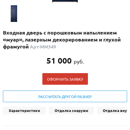
С реечным дизайном
(29)
ПО НАЗНАЧЕНИЮ
ПО ОСОБЕННОСТЯМ
Входная дверь с порошковым напылением
ПО КОНСТРУКЦИИ
«муар», лазерным декорированием и глухой
фрамугой
Арт-ММ349
Популярные двери
51 000
руб.
Двери со скидкой
ОФОРМИТЬ ЗАЯВКУ
ДВЕРИ С ТЕРМОРАЗРЫВОМ
ГАЛЕРЕЯ
РАССЧИТАТЬ ДРУГОЙ РАЗМЕР
ОПЛАТА
Характеристики
Отделка снаружи
Отделка внут
ДОСТАВКА
УСТАНОВКА