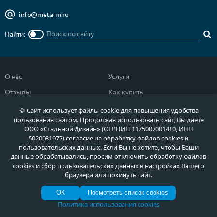
info@meta-m.ru
Найти:
О нас
Услуги
Отзывы
Как купить
Полезное
Документы
🍪 Сайт использует файлы cookie для повышения удобства
пользования сайтом. Продолжая использовать сайт, Вы даете
Новости
Фото продукции
ООО «Стальной Дизайн» (ОГРНИП 1175007001410, ИНН
5020081977) согласие на обработку файлов cookies и
Контакты
Гарантии и возврат
пользовательских данных. Если Вы не хотите, чтобы Ваши
данные обрабатывались, просим отключить обработку файлов
Каталог дверей
Двери в дом
cookies и сбор пользовательских данных в настройках Вашего
браузера или покинуть сайт.
Двери со скидкой
Парадные двери
OK
Посмотреть список cookies
Популярные двери
Двери в квартиру
Политика использования cookies
Быстрый подбор двери
Тамбурные двери