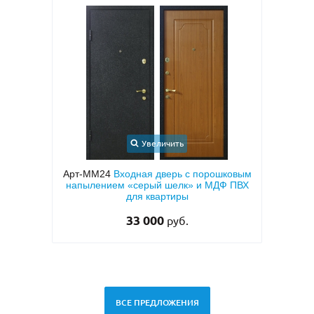
Увеличить
 МДФ с
Арт-ММ24
Входная дверь с порошковым
Арт
й
напылением «серый шелк» и МДФ ПВХ
МД
для квартиры
33 000
руб.
ВСЕ ПРЕДЛОЖЕНИЯ