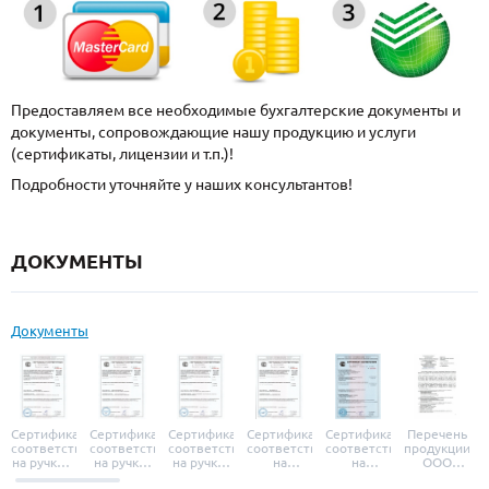
Предоставляем все необходимые бухгалтерские документы и
документы, сопровождающие нашу продукцию и услуги
(сертификаты, лицензии и т.п.)!
Подробности уточняйте у наших консультантов!
ДОКУМЕНТЫ
Документы
Сертификат
Сертификат
Сертификат
Сертификат
Сертификат
Перечень
соответствия
соответствия
соответствия
соответствия
соответствия
продукции
на ручки и
на ручки-
на ручки-
на
на
ООО
броненакладки
защелки
защелки
дверные
уплотнители
«УЗК», не