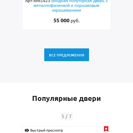
с
Арт-ММ1423
Входная полуторная дверь с
А
кой и
металлофиленкой и порошковым
термо
021
окрашиванием
55 000
руб.
ВСЕ ПРЕДЛОЖЕНИЯ
Популярные двери
5
/
7
Быстрый просмотр
Быс