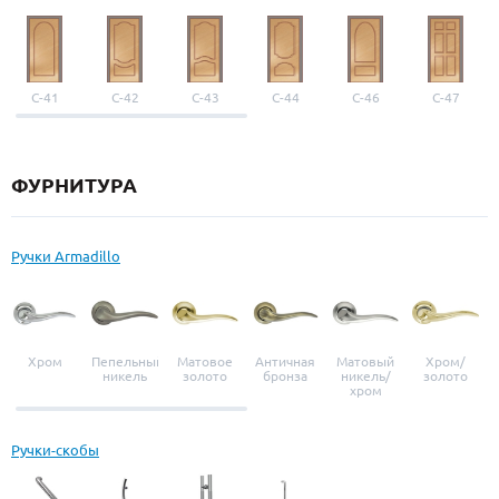
С-41
С-42
С-43
С-44
С-46
С-47
ФУРНИТУРА
Ручки Armadillo
Хром
Пепельный
Матовое
Античная
Матовый
Хром/
никель
золото
бронза
никель/
золото
хром
Ручки-скобы