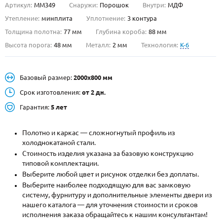
Артикул:
ММ349
Снаружи:
Порошок
Внутри:
МДФ
О НАС
Утепление:
минплита
Уплотнение:
3 контура
Толщина полотна:
77 мм
Глубина короба:
88 мм
КОНТАКТЫ
Высота порога:
48 мм
Металл:
2 мм
Технология:
K-6
Металлические двери от производителя с доставкой и установкой в
Базовый размер:
2000х800 мм
Москве и МО
Срок изготовления:
от 2 дн.
НАЙТИ:
Гарантия:
5 лет
ПН-СБ - с 9:00 до 21:00, ВС - до 19:00
+7 (495) 411-44-41
Полотно и каркас — сложногнутый профиль из
холоднокатаной стали.
INFO@META-M.RU
Стоимость изделия указана за базовую конструкцию
типовой комплектации.
ЗАПРОСИТЬ РАСЧЕТ
Выберите любой цвет и рисунок отделки без доплаты.
Выберите наиболее подходящую для вас замковую
систему, фурнитуру и дополнительные элементы двери из
Каталог
Распродажа
Как купить
нашего каталога — для уточнения стоимости и сроков
исполнения заказа обращайтесь к нашим консультантам!
Записаться на замер