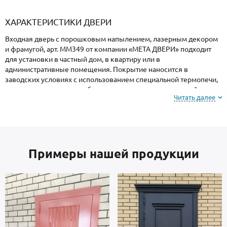
«Armadillo»
«Fuaro»
«Punto»
доводчики
«Schlegel
требующей
«Ajax»
Q-Lon»
сертификаци
ХАРАКТЕРИСТИКИ ДВЕРИ
Входная дверь с порошковым напылением, лазерным декором
и фрамугой, арт. ММ349 от компании «МЕТА ДВЕРИ» подходит
для установки в частный дом, в квартиру или в
административные помещения. Покрытие наносится в
заводских условиях с использованием специальной термопечи,
поэтому поверхность не боится ударов, осадков, высокой
Читать далее
влажности и колебаний температуры.
Для информации: при заказе, вы можете
выбрать
цвет и фактуру
порошкового покрытия из
Примеры нашей продукции
вариантов, представленных на сайте или из
образцов у мастера по замерам.
Каркас коробки и полотно — стальные листы и многоконтурный
профиль металлопрокат производства Россия, толщиной 2 мм.
Отделка внутри: МДФ. В комплектацию двери входят замки 4-го