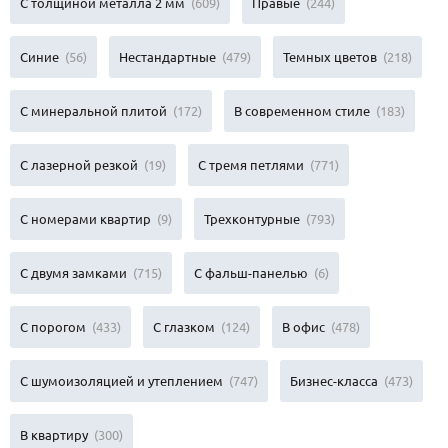
С толщиной металла 2 мм
(609)
Правые
(244)
Синие
(56)
Нестандартные
(479)
Темных цветов
(218)
С минеральной плитой
(172)
В современном стиле
(183)
С лазерной резкой
(19)
С тремя петлями
(771)
С номерами квартир
(9)
Трехконтурные
(793)
С двумя замками
(715)
С фальш-панелью
(6)
С порогом
(433)
С глазком
(124)
В офис
(478)
С шумоизоляцией и утеплением
(747)
Бизнес-класса
(473)
В квартиру
(300)