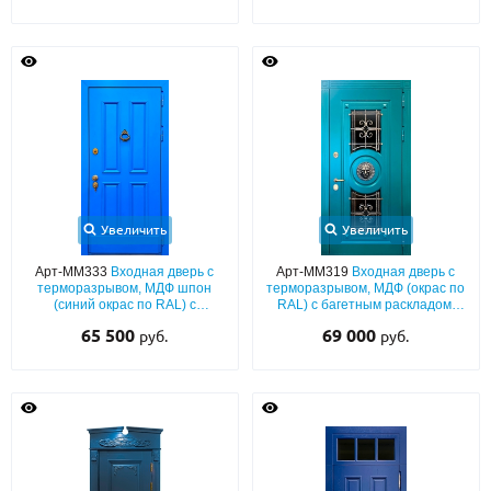
Увеличить
Увеличить
Арт-ММ333
Входная дверь с
Арт-ММ319
Входная дверь с
терморазрывом, МДФ шпон
терморазрывом, МДФ (окрас по
(синий окрас по RAL) с
RAL) с багетным раскладом,
багетным раскладом и кнокером
декором «лев», стеклом и
65 500
69 000
руб.
руб.
под бронзу
ковкой