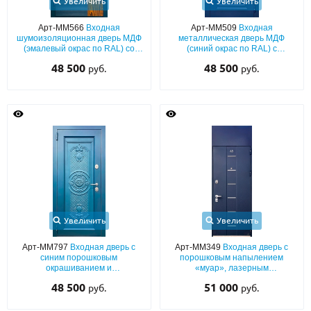
Увеличить
Увеличить
Арт-ММ566
Входная
Арт-ММ509
Входная
шумоизоляционная дверь МДФ
металлическая дверь МДФ
(эмалевый окрас по RAL) со
(синий окрас по RAL) с
вставкой из натурального
багетным раскладом, глухой
48 500
48 500
руб.
руб.
шпона
верхней вставкой и кнокером
Увеличить
Увеличить
Арт-ММ797
Входная дверь с
Арт-ММ349
Входная дверь с
синим порошковым
порошковым напылением
окрашиванием и
«муар», лазерным
штампованным рисунком на
декорированием и глухой
48 500
51 000
руб.
руб.
металле
фрамугой