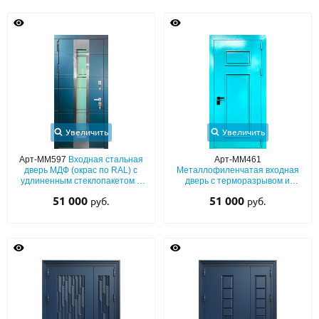
Увеличить
Увеличить
Арт-ММ597
Входная стальная
Арт-ММ461
дверь МДФ (окрас по RAL) с
Металлофиленчатая входная
удлиненным стеклопакетом и
дверь с терморазрывом и
нержавеющим отбойником
порошковым напылением
51 000
51 000
руб.
руб.
голубых оттенков