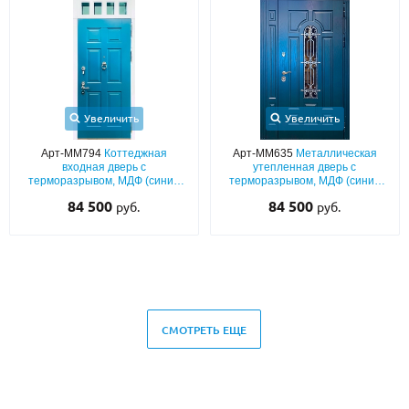
Увеличить
Увеличить
Арт-ММ794
Коттеджная
Арт-ММ635
Металлическая
входная дверь с
утепленная дверь с
терморазрывом, МДФ (синий
терморазрывом, МДФ (синий
окрас по RAL) с белыми
окрас по RAL) с ковкой, стеклом
84 500
84 500
руб.
руб.
наличниками, остекленной
и боковой неподвижной
фрамугой и кнокером
вставкой
СМОТРЕТЬ ЕЩЕ