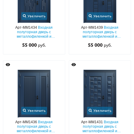
Увеличить
Увеличить
Арт-ММ1434
Входная
Арт-ММ1439
Входная
полуторная дверь с
полуторная дверь с
металлофиленкой и
металлофиленкой и
порошковым окрашиванием
порошковым окрашиванием
55 000
55 000
руб.
руб.
Увеличить
Увеличить
Арт-ММ1436
Входная
Арт-ММ1431
Входная
полуторная дверь с
полуторная дверь с
металлофиленкой и
металлофиленкой и