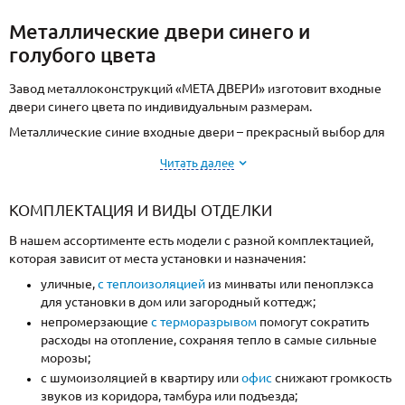
Металлические двери синего и
голубого цвета
Завод металлоконструкций «МЕТА ДВЕРИ» изготовит входные
двери синего цвета по индивидуальным размерам.
Металлические синие входные двери – прекрасный выбор для
тех, кто ищет стильные и надежные решения для
Читать далее
своего
дома
,
квартиры
или коммерческой недвижимости.
Голубые или темно-синие цвета полотен выглядят эффектно и
добавляют красоты к внешнему виду дома и внутренним
КОМПЛЕКТАЦИЯ И ВИДЫ ОТДЕЛКИ
интерьерам. Холоднокатаная сталь в основе конструкции и
В нашем ассортименте есть модели с разной комплектацией,
взломостойкие замки обеспечивают прочность и защиту от
которая зависит от места установки и назначения:
взлома.
уличные,
с теплоизоляцией
из минваты или пеноплэкса
для установки в дом или загородный коттедж;
непромерзающие
с терморазрывом
помогут сократить
расходы на отопление, сохраняя тепло в самые сильные
морозы;
с шумоизоляцией в квартиру или
офис
снижают громкость
звуков из коридора, тамбура или подъезда;