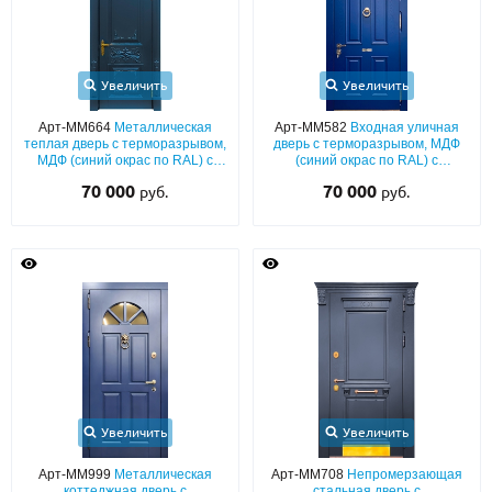
Увеличить
Увеличить
Арт-ММ664
Металлическая
Арт-ММ582
Входная уличная
теплая дверь с терморазрывом,
дверь с терморазрывом, МДФ
МДФ (синий окрас по RAL) с
(синий окрас по RAL) с
резьбой и фигурным карнизом
багетным раскладом,
70 000
70 000
руб.
руб.
остекленной фрамугой,
прорезью для почты и кнокером
Увеличить
Увеличить
Арт-ММ999
Металлическая
Арт-ММ708
Непромерзающая
коттеджная дверь с
стальная дверь с