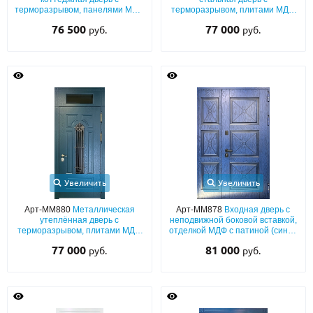
терморазрывом, панелями МДФ
терморазрывом, плитами МДФ
со шпоном (синий окрас по
(окрас эмалью по RAL) с
76 500
77 000
руб.
руб.
RAL) с полукруглым стеклом и
капителями и отбойником
кнокером
Увеличить
Увеличить
Арт-ММ880
Металлическая
Арт-ММ878
Входная дверь с
утеплённая дверь с
неподвижной боковой вставкой,
терморазрывом, плитами МДФ
отделкой МДФ с патиной (синий
со шпоном (тёмно-зелёный
окрас по RAL) с обеих сторон
77 000
81 000
руб.
руб.
окрас по RAL) с фрамугой,
ковкой и узким стеклом