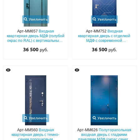
Увеличить
Увеличить
Арт-ММ657
Входная
Арт-ММ752
Входная
квартирная дверь МДФ (голубой
квартирная дверь с отделкой
окрас по RAL) с вертикальными
МДФ с современной
черными полосками
фрезеровкой (синий окрас по
36 500
36 500
руб.
руб.
RAL) с двух сторон
Увеличить
Увеличить
Арт-ММ560
Входная
Арт-ММ626
Полуторапольная
квартирная дверь с темно-
входная дверь с гладкими
синим порошковым
панелями МДФ (окрас синего