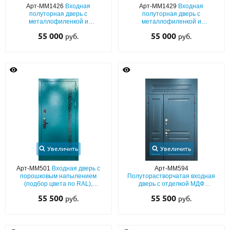
Арт-ММ1426
Входная
Арт-ММ1429
Входная
полуторная дверь с
полуторная дверь с
металлофиленкой и
металлофиленкой и
порошковым окрашиванием
порошковым окрашиванием
55 000
55 000
руб.
руб.
Увеличить
Увеличить
Арт-ММ501
Входная дверь с
Арт-ММ594
порошковым напылением
Полуторастворчатая входная
(подбор цвета по RAL),
дверь с отделкой МДФ
лазерным рисунком и
(покраска эмалью по RAL) с
55 500
55 500
руб.
руб.
электронным замком
глухой верхней вставкой