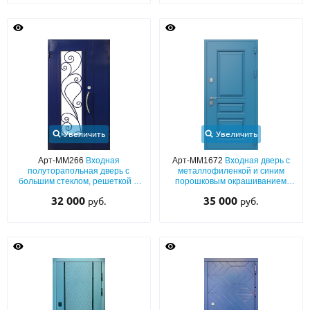
О НАС
КОНТАКТЫ
Металлические двери от производителя с доставкой и установкой в
Москве и МО
Увеличить
Увеличить
НАЙТИ:
ПН-СБ - с 9:00 до 21:00, ВС - до 19:00
Арт-ММ266
Входная
Арт-ММ1672
Входная дверь с
полуторапольная дверь с
металлофиленкой и синим
большим стеклом, решеткой и
+7 (495) 411-44-41
порошковым окрашиванием
отделкой синим полимерным
RAL 5007
32 000
35 000
руб.
руб.
окрашиванием
INFO@META-M.RU
ЗАПРОСИТЬ РАСЧЕТ
Каталог
Распродажа
Как купить
Записаться на замер