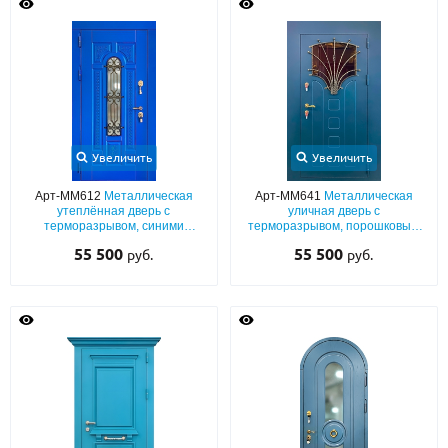
Увеличить
Увеличить
Арт-ММ612
Металлическая
Арт-ММ641
Металлическая
утеплённая дверь с
уличная дверь с
терморазрывом, синими
терморазрывом, порошковым
плитами МДФ (покраска по RAL)
синим окрашиванием с
55 500
55 500
руб.
руб.
с остеклением и ковкой
выдавленным рисунком,
фигурным стеклом и ковкой