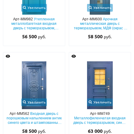
Увеличить
Увеличить
Арт-ММ982
Утепленная
Арт-ММ600
Арочная
металлобагетная входная
металлическая дверь с
дверь с терморазрывом,
терморазрывом, МДФ (окрас в
голубым полимерным
синие оттенки по RAL) со
56 500
58 500
руб.
руб.
окрашиванием и карнизом
стеклопакетом и кнокером
Увеличить
Увеличить
Арт-ММ562
Входная дверь с
Арт-ММ749
порошковым напылением антик
Металлофиленчатая входная
синего цвета и штампованным
дверь с терморазрывом, синим
рисунком
полимерным окрашиванием,
58 500
63 000
руб.
руб.
ковкой и стеклом