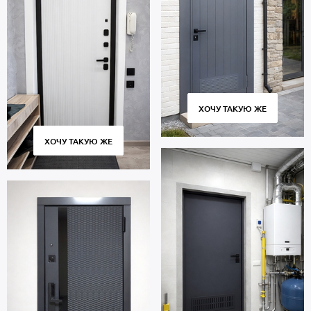
ХОЧУ ТАКУЮ ЖЕ
ХОЧУ ТАКУЮ ЖЕ