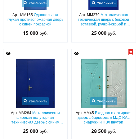
С реечным дизайном
(29)
Увеличить
Увеличить
Арт-ММ165
Однопольная
Арт-ММ279
Металлическая
ПО НАЗНАЧЕНИЮ
глухая противопожарная дверь
техническая дверь с боковой
с синей покраской
вставкой, ручкой-скобой и
ПО ОСОБЕННОСТЯМ
покраской синего цвета
15 000
25 000
руб.
руб.
ПО КОНСТРУКЦИИ
Популярные двери
Двери со скидкой
ДВЕРИ С ТЕРМОРАЗРЫВОМ
ГАЛЕРЕЯ
Увеличить
Увеличить
ОПЛАТА
Арт-ММ284
Металлическая
Арт-ММ45
Входная квартирная
широкая полуторная
дверь с бирюзовым МДФ RAL
техническая дверь с синим
снаружи и ПВХ внутри
ДОСТАВКА
полимерным покрытием
25 000
28 500
руб.
руб.
УСТАНОВКА