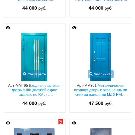
напылением муар и лазерным
цвета по RAL) с обеих сторон
44 000
44 000
руб.
руб.
рисунком
Увеличить
Увеличить
Арт-ММ495
Входная стальная
Арт-ММ361
Металлическая
дверь МДФ (голубой окрас
входная дверь с окрашенными
эмалью по RAL) с
синими панелями МДФ RAL с
декоративными узкими
шумоизоляцией
44 000
47 500
руб.
руб.
вставками из стекла