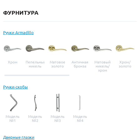
ФУРНИТУРА
Ручки Armadillo
Хром
Пепельный
Матовое
Античная
Матовый
Хром/
никель
золото
бронза
никель/
золото
хром
Ручки-скобы
Модель
Модель
Модель
Модель
№1
№2
№3
№4
Дверные глазки