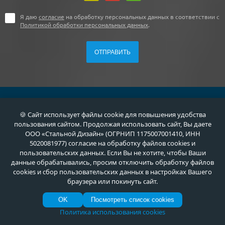
Я даю
согласие
на обработку персональных данных в соответствии с
Политикой обработки персональных данных
.
+7 (495) 411-44-41
🍪 Сайт использует файлы cookie для повышения удобства
пользования сайтом. Продолжая использовать сайт, Вы даете
г. Москва, ул. Флотская, д. 5А
ООО «Стальной Дизайн» (ОГРНИП 1175007001410, ИНН
5020081977) согласие на обработку файлов cookies и
пользовательских данных. Если Вы не хотите, чтобы Ваши
info@meta-m.ru
данные обрабатывались, просим отключить обработку файлов
cookies и сбор пользовательских данных в настройках Вашего
Найти:
браузера или покинуть сайт.
OK
Посмотреть список cookies
Политика использования cookies
О нас
Услуги