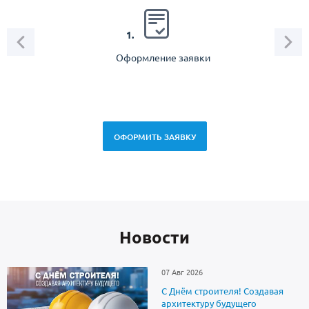
2.
1.
Оформление заявки
Зам
спец
ОФОРМИТЬ ЗАЯВКУ
Новоcти
07 Авг 2026
С Днём строителя! Создавая
архитектуру будущего