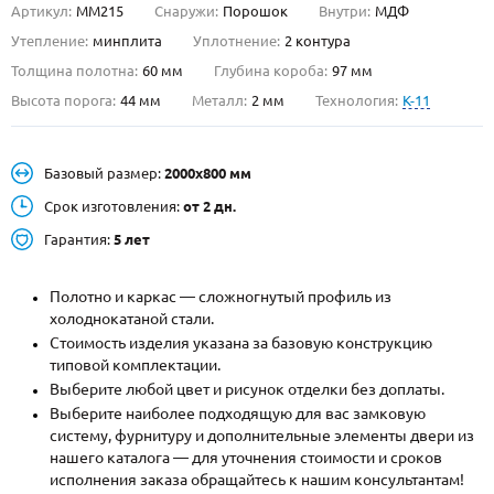
Артикул:
ММ215
Снаружи:
Порошок
Внутри:
МДФ
О НАС
Утепление:
минплита
Уплотнение:
2 контура
Толщина полотна:
60 мм
Глубина короба:
97 мм
КОНТАКТЫ
Высота порога:
44 мм
Металл:
2 мм
Технология:
K-11
Металлические двери от производителя с доставкой и установкой в
Базовый размер:
2000х800 мм
Москве и МО
Срок изготовления:
от 2 дн.
НАЙТИ:
Гарантия:
5 лет
ПН-СБ - с 9:00 до 21:00, ВС - до 19:00
+7 (495) 411-44-41
Полотно и каркас — сложногнутый профиль из
холоднокатаной стали.
INFO@META-M.RU
Стоимость изделия указана за базовую конструкцию
типовой комплектации.
ЗАПРОСИТЬ РАСЧЕТ
Выберите любой цвет и рисунок отделки без доплаты.
Выберите наиболее подходящую для вас замковую
систему, фурнитуру и дополнительные элементы двери из
Каталог
Распродажа
Как купить
нашего каталога — для уточнения стоимости и сроков
исполнения заказа обращайтесь к нашим консультантам!
Записаться на замер