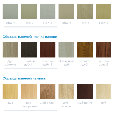
ПВХ-1
ПВХ-2
ПВХ-3
ПВХ-4
ПВХ-5
ПВХ-6
Образцы панелей пленка винорит
Дуб
Темный
Темный
Полярный
Золотой
Грецкий
сонома
дуб-11
дуб-19
дуб
дуб
орех-3
Образцы панелей ламинат
Бук
Бук-
Дуб-седан
Дуб-
Дуб-венге
Дуб
баварский
ясный