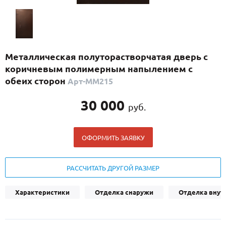
С реечным дизайном
(29)
ПО НАЗНАЧЕНИЮ
ПО ОСОБЕННОСТЯМ
Металлическая полуторастворчатая дверь с
ПО КОНСТРУКЦИИ
коричневым полимерным напылением с
обеих сторон
Арт-ММ215
Популярные двери
30 000
руб.
Двери со скидкой
ОФОРМИТЬ ЗАЯВКУ
ДВЕРИ С ТЕРМОРАЗРЫВОМ
ГАЛЕРЕЯ
РАССЧИТАТЬ ДРУГОЙ РАЗМЕР
ОПЛАТА
Характеристики
Отделка снаружи
Отделка внут
ДОСТАВКА
УСТАНОВКА