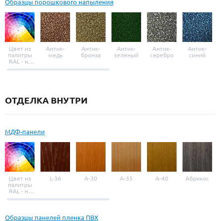
Образцы порошкового напыления
Цвет из
Антик-
Антик-
Антик-
Антик-
Антик-
палитры
медь
бронза
зеленый
серебро
синий
RAL - на
выбор
ОТДЕЛКА ВНУТРИ
МДФ-панели
Цвет из
L-36
A-30
A-35
A-40
Абрикос
палитры
RAL - на
выбор
Образцы панелей пленка ПВХ