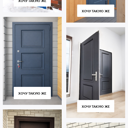
ХОЧУ ТАКУЮ ЖЕ
петли обеспечивают плотное прилегание створки к коробке без
скрипов и деформаций.
ХОЧУ ТАКУЮ ЖЕ
Стоимость указана за стандартный размер 2000х800 мм.
Гарантия 5 лет.
Позвоните в отдел продаж или оставьте заявку на сайте, чтобы
заказать дверь по габаритам вашего проема. Бесплатный замер.
Изготовление от 2 дн. Аккуратная доставка по Москве и МО,
монтаж.
ХОЧУ ТАКУЮ ЖЕ
ХОЧУ ТАКУЮ ЖЕ