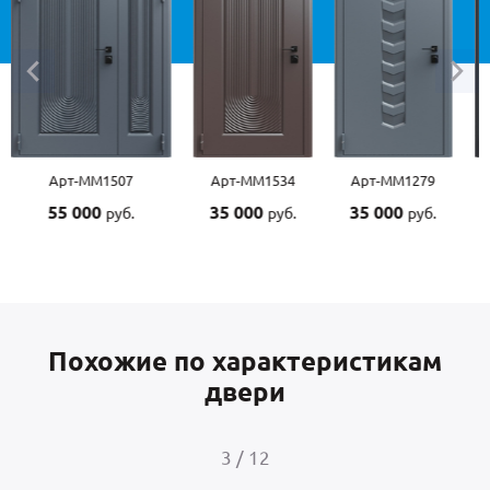
Арт-ММ1534
Арт-ММ1279
Арт-ММ1570
Арт-
35 000
35 000
45 000
45 0
руб.
руб.
руб.
Похожие по характеристикам
двери
4
/
12