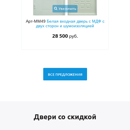
Увеличить
 МДФ с
Арт-ММ1573
Входная дверь с
Арт
й
металлофиленкой, бугельной ручкой и
МД
темно-серым порошковым покрытием
RAL 7021
45 000
руб.
ВСЕ ПРЕДЛОЖЕНИЯ
Двери со скидкой