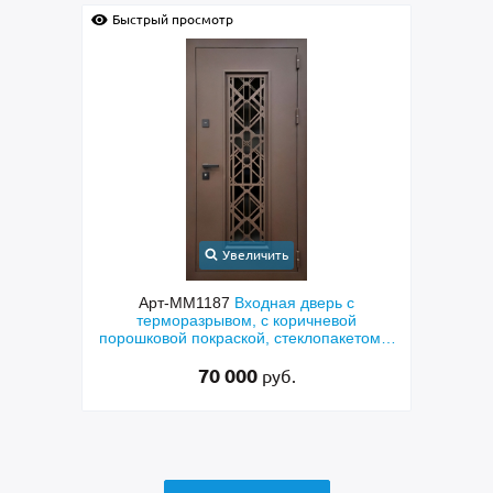
Быстрый просмотр
Быс
Увеличить
с
Арт-ММ1384
Входная дверь с
Арт-
й
металлофиленкой, бугельной ручкой и
м
етом и
порошковым напылением RAL 7021
45 000
руб.