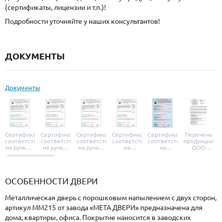
(сертификаты, лицензии и т.п.)!
Подробности уточняйте у наших консультантов!
ДОКУМЕНТЫ
Документы
Сертификат
Сертификат
Сертификат
Сертификат
Сертификат
Перечень
соответствия
соответствия
соответствия
соответствия
соответствия
продукции
на ручки и
на ручки-
на ручки-
на
на
ООО
броненакладки
защелки
защелки
дверные
уплотнители
«УЗК», не
«Armadillo»
«Fuaro»
«Punto»
доводчики
«Schlegel
требующей
«Ajax»
Q-Lon»
сертификаци
ОСОБЕННОСТИ ДВЕРИ
Металлическая дверь с порошковым напылением с двух сторон,
артикул ММ215 от завода «МЕТА ДВЕРИ» предназначена для
дома, квартиры, офиса. Покрытие наносится в заводских