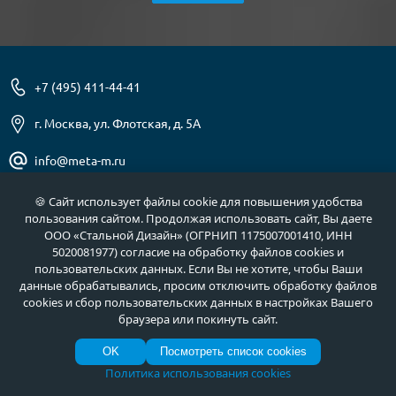
+7 (495) 411-44-41
г. Москва, ул. Флотская, д. 5А
info@meta-m.ru
Найти:
🍪 Сайт использует файлы cookie для повышения удобства
пользования сайтом. Продолжая использовать сайт, Вы даете
ООО «Стальной Дизайн» (ОГРНИП 1175007001410, ИНН
5020081977) согласие на обработку файлов cookies и
пользовательских данных. Если Вы не хотите, чтобы Ваши
О нас
Услуги
данные обрабатывались, просим отключить обработку файлов
cookies и сбор пользовательских данных в настройках Вашего
Отзывы
Как купить
браузера или покинуть сайт.
Полезное
Документы
OK
Посмотреть список cookies
Новости
Фото продукции
Политика использования cookies
Контакты
Гарантии и возврат