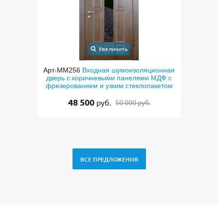
Увеличить
шковым
Арт-ММ256
Входная шумоизоляционная
 и МДФ
дверь с коричневыми панелями МДФ с
пол
фрезерованием и узким стеклопакетом
МДФ к
лату
48 500
руб.
50 000 руб.
ВСЕ ПРЕДЛОЖЕНИЯ