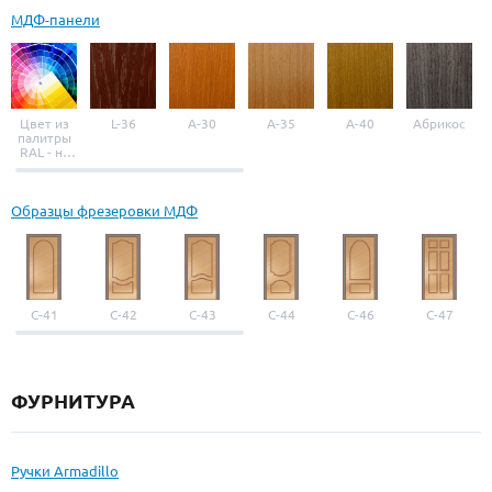
МДФ-панели
Цвет из
L-36
A-30
A-35
A-40
Абрикос
палитры
RAL - на
выбор
Образцы фрезеровки МДФ
С-41
С-42
С-43
С-44
С-46
С-47
ФУРНИТУРА
Ручки Armadillo