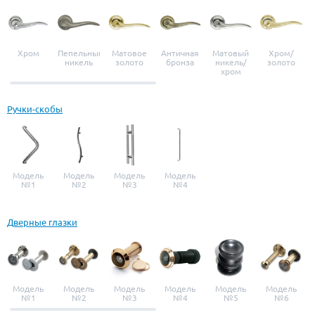
Хром
Пепельный
Матовое
Античная
Матовый
Хром/
никель
золото
бронза
никель/
золото
хром
Ручки-скобы
Модель
Модель
Модель
Модель
№1
№2
№3
№4
Дверные глазки
Модель
Модель
Модель
Модель
Модель
Модель
№1
№2
№3
№4
№5
№6