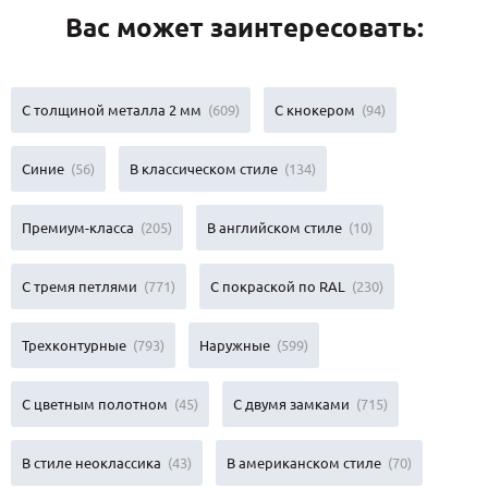
Вас может заинтересовать:
С толщиной металла 2 мм
(609)
С кнокером
(94)
Синие
(56)
В классическом стиле
(134)
Премиум-класса
(205)
В английском стиле
(10)
С тремя петлями
(771)
С покраской по RAL
(230)
Трехконтурные
(793)
Наружные
(599)
С цветным полотном
(45)
С двумя замками
(715)
В стиле неоклассика
(43)
В американском стиле
(70)