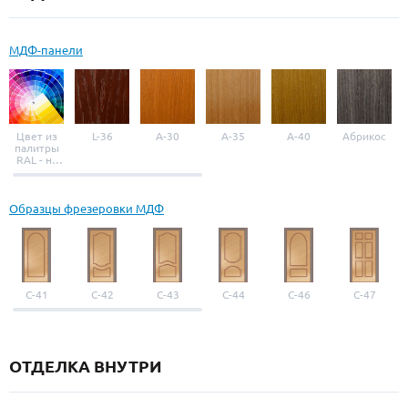
МДФ-панели
Цвет из
L-36
A-30
A-35
A-40
Абрикос
палитры
RAL - на
выбор
Образцы фрезеровки МДФ
С-41
С-42
С-43
С-44
С-46
С-47
ОТДЕЛКА ВНУТРИ