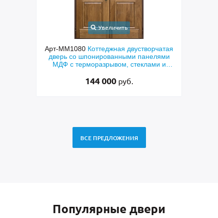
Увеличить
ходная
Арт-ММ1080
Коттеджная двустворчатая
Арт-
й МДФ
дверь со шпонированными панелями
терм
мным
МДФ с терморазрывом, стеклами и
кор
коваными решетками
144 000
руб.
ВСЕ ПРЕДЛОЖЕНИЯ
Популярные двери