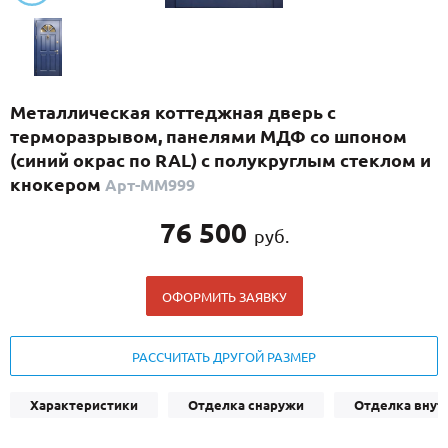
С реечным дизайном
(29)
ПО НАЗНАЧЕНИЮ
ПО ОСОБЕННОСТЯМ
Металлическая коттеджная дверь с
ПО КОНСТРУКЦИИ
терморазрывом, панелями МДФ со шпоном
(синий окрас по RAL) с полукруглым стеклом и
кнокером
Арт-ММ999
Популярные двери
Двери со скидкой
76 500
руб.
ДВЕРИ С ТЕРМОРАЗРЫВОМ
ОФОРМИТЬ ЗАЯВКУ
ГАЛЕРЕЯ
РАССЧИТАТЬ ДРУГОЙ РАЗМЕР
ОПЛАТА
ДОСТАВКА
Характеристики
Отделка снаружи
Отделка внут
УСТАНОВКА