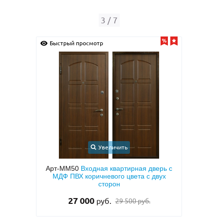
3
/
7
Быстрый просмотр
Быс
Увеличить
с
Арт-ММ50
Входная квартирная дверь с
Арт-
кой и
МДФ ПВХ коричневого цвета с двух
две
тием
сторон
двух
27 000
руб.
29 500 руб.