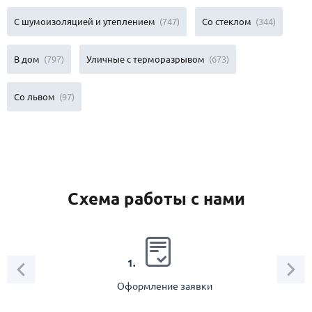
С шумоизоляцией и утеплением
(747)
Со стеклом
(344)
В дом
(797)
Уличные с терморазрывом
(673)
Со львом
(97)
Схема работы с нами
2.
1.
Оформление заявки
Зам
спец