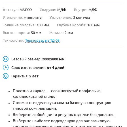
Артикул:
ММ999
Снаружи:
МДФ
Внутри:
МДФ
О НАС
Утепление:
минплита
Уплотнение:
3 контура
КОНТАКТЫ
Толщина полотна:
100 мм
Глубина короба:
160 мм
Высота порога:
50 мм
Металл:
2 мм
Технология:
Терморазрыв ТД-03
Металлические двери от производителя с доставкой и установкой в
Москве и МО
НАЙТИ:
Базовый размер:
2000х800 мм
ПН-СБ - с 9:00 до 21:00, ВС - до 19:00
Срок изготовления:
от 4 дней
+7 (495) 411-44-41
Гарантия:
5 лет
INFO@META-M.RU
Полотно и каркас — сложногнутый профиль из
холоднокатаной стали.
ЗАПРОСИТЬ РАСЧЕТ
Стоимость изделия указана за базовую конструкцию
типовой комплектации.
Каталог
Распродажа
Как купить
Выберите любой цвет и рисунок отделки без доплаты.
Выберите наиболее подходящую для вас замковую
Записаться на замер
систему, фурнитуру и дополнительные элементы двери из