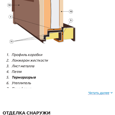
Профиль коробки
Лонжерон жесткости
Лист металла
Петля
Терморазрыв
Утеплитель
Пенофлекс
Читать далее
Пенополистерол
Декоративная панель
Декоративная панель
Резиновый уплотнитель
ОТДЕЛКА СНАРУЖИ