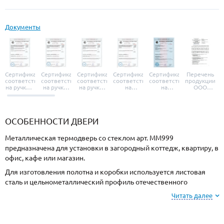
Документы
Сертификат
Сертификат
Сертификат
Сертификат
Сертификат
Перечень
соответствия
соответствия
соответствия
соответствия
соответствия
продукции
на ручки и
на ручки-
на ручки-
на
на
ООО
броненакладки
защелки
защелки
дверные
уплотнители
«УЗК», не
«Armadillo»
«Fuaro»
«Punto»
доводчики
«Schlegel
требующей
«Ajax»
Q-Lon»
сертификаци
ОСОБЕННОСТИ ДВЕРИ
Металлическая термодверь со стеклом арт. ММ999
предназначена для установки в загородный коттедж, квартиру, в
офис, кафе или магазин.
Для изготовления полотна и коробки используется листовая
сталь и цельнометаллический профиль отечественного
производства, толщиной 2 мм. Готовая конструкция имеет
Читать далее
повышенную жесткость и надежность.
Отделка снаружи МДФ, внутри МДФ. Подберите цвет покрытия