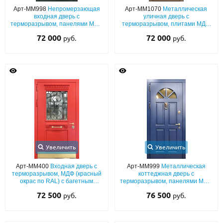
Арт-ММ998
Непромерзающая
Арт-ММ1070
Металлическая
входная дверь с
уличная дверь с
терморазрывом, панелями МДФ
терморазрывом, плитами МДФ
со шпоном (серый окрас по
с багетным оформлением
72 000
72 000
руб.
руб.
RAL) с фигурным
(окрас по RAL) и верхней глухой
стеклопакетом
вставкой
Увеличить
Увеличить
Арт-ММ400
Входная дверь с
Арт-ММ999
Металлическая
терморазрывом, МДФ (красный
коттеджная дверь с
окрас по RAL) с багетным
терморазрывом, панелями МДФ
раскладом, стеклом и ковкой,
со шпоном (синий окрас по
72 500
76 500
руб.
руб.
отбойником
RAL) с полукруглым стеклом и
кнокером