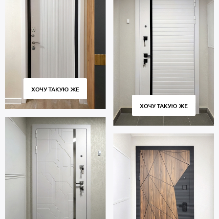
ХОЧУ ТАКУЮ ЖЕ
ХОЧУ ТАКУЮ ЖЕ