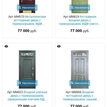
Увеличить
Увеличить
Арт-ММ670
Металлическая
Арт-ММ819
Коттеджная
коттеджная дверь с
входная дверь с
терморазрывом, МДФ
терморазрывом, МДФ (светло-
(бордовый окрас по RAL) с
зелёный окрас по RAL) со
77 000
77 000
руб.
руб.
багетным раскладом,
стеклом во фрамуге и кнокером
остекленной фрамугой с
карнизом, кнокером и
отбойником
Увеличить
Увеличить
Арт-ММ823
Входная уличная
Арт-ММ866
Входная
дверь с терморазрывом,
коттеджная дверь с
окрашенными плитами МДФ
терморазрывом, серыми
(подбор цвета по RAL) с
плитами МДФ (окрас по RAL) с
77 000
77 000
руб.
руб.
багетным раскладом и
багетной раскладкой и