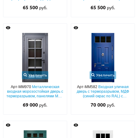
окрас по RAL) с багетным
багетным раскладом и кнокером
65 500
65 500
руб.
руб.
раскладом и кнокером
под бронзу
Увеличить
Увеличить
Арт-ММ970
Металлическая
Арт-ММ582
Входная уличная
входная морозостойкая дверь с
дверь с терморазрывом, МДФ
терморазрывом, панелями МДФ
(синий окрас по RAL) с
графит (окрас по RAL) с
багетным раскладом,
69 000
70 000
руб.
руб.
большим стеклопакетом и
остекленной фрамугой,
импостами
прорезью для почты и кнокером