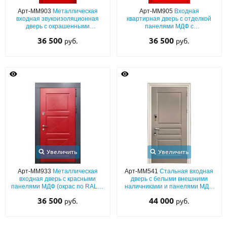
С реечным дизайном
(29)
Арт-ММ903
Металлическая
Арт-ММ905
Входная
входная звукоизоляционная
квартирная дверь с отделкой
ПО НАЗНАЧЕНИЮ
дверь с окрашенными
панелями МДФ с
панелями МДФ (красный
фрезерованием (красный окрас
36 500
36 500
руб.
руб.
оттенок по RAL) с двух сторон
по RAL) с обеих сторон
ПО ОСОБЕННОСТЯМ
ПО КОНСТРУКЦИИ
Популярные двери
Двери со скидкой
ДВЕРИ С ТЕРМОРАЗРЫВОМ
Увеличить
Увеличить
ГАЛЕРЕЯ
Арт-ММ933
Металлическая
Арт-ММ541
Стальная входная
входная дверь с красными
дверь с белыми внешними
ОПЛАТА
панелями МДФ (окрас по RAL) и
наличниками и панелями МДФ
серыми наличниками (с
(окрас эмалью по RAL) с двух
36 500
44 000
руб.
руб.
шумоизоляцией)
сторон
ДОСТАВКА
УСТАНОВКА