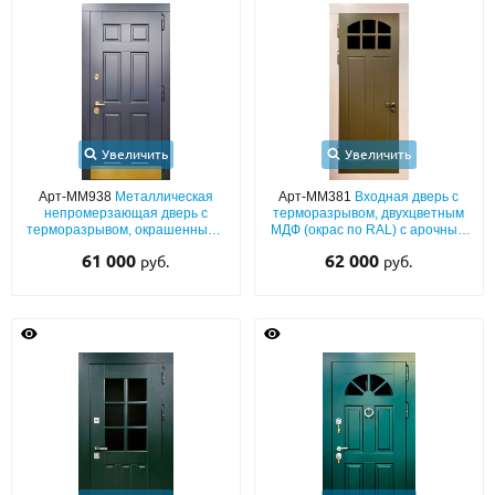
Увеличить
Увеличить
Арт-ММ938
Металлическая
Арт-ММ381
Входная дверь с
непромерзающая дверь с
терморазрывом, двухцветным
терморазрывом, окрашенными
МДФ (окрас по RAL) с арочным
плитами МДФ (подбор цвета по
остеклением
61 000
62 000
руб.
руб.
RAL) с латунным отбойником