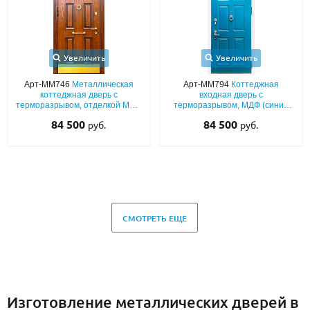
Увеличить
Увеличить
Арт-ММ746
Металлическая
Арт-ММ794
Коттеджная
коттеджная дверь с
входная дверь с
терморазрывом, отделкой МДФ
терморазрывом, МДФ (синий
со шпоном, с остекленной
окрас по RAL) с белыми
84 500
84 500
руб.
руб.
фрамугой, кнокером и латунным
наличниками, остекленной
отбойником
фрамугой и кнокером
СМОТРЕТЬ ЕЩЕ
Изготовление металлических дверей в