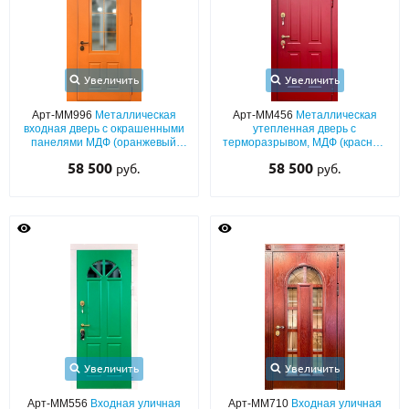
Увеличить
Увеличить
Арт-ММ996
Металлическая
Арт-ММ456
Металлическая
входная дверь с окрашенными
утепленная дверь с
панелями МДФ (оранжевый
терморазрывом, МДФ (красный
окрас по RAL) с широкими
окрас по RAL) с полукруглым
58 500
58 500
руб.
руб.
наличниками, арочной
остеклением
фрамугой и стеклопакетами
Увеличить
Увеличить
Арт-ММ556
Входная уличная
Арт-ММ710
Входная уличная