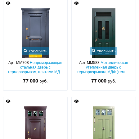
Увеличить
Увеличить
Арт-ММ708
Непромерзающая
Арт-ММ583
Металлическая
стальная дверь с
утепленная дверь с
терморазрывом, плитами МДФ
терморазрывом, МДФ (темно-
(окрас эмалью по RAL) с
зеленый окрас по RAL) с
77 000
77 000
руб.
руб.
капителями и отбойником
багетной раскладкой, стеклом,
фрамугой и кнокером