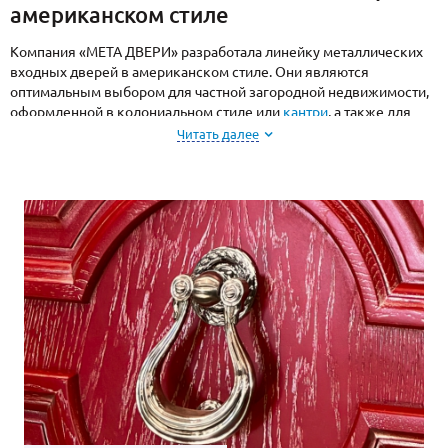
американском стиле
Компания «МЕТА ДВЕРИ» разработала линейку металлических
входных дверей в американском стиле. Они являются
оптимальным выбором для частной загородной недвижимости,
оформленной в колониальном стиле или
кантри
, а также для
установки на объекты коммерческой недвижимости:
бары,
Читать далее
рестораны
,
магазины
, салоны.
Отличительные особенности коллекции американских дверей –
солидный, массивный дизайн с минимальным количеством
декора, натуральные оттенки, прямая филенка или ее имитация,
небольшие прямоугольные или арочные окна
с импостами
в
верхней части створки (при наличии остекления).