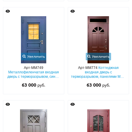
Увеличить
Увеличить
Арт-ММ749
Арт-ММ774
Коттеджная
Металлофиленчатая входная
входная дверь с
дверь с терморазрывом, синим
терморазрывом, панелями МДФ
полимерным окрашиванием,
(коричневый окрас по RAL) с
63 000
63 000
руб.
руб.
ковкой и стеклом
остекленной фрамугой