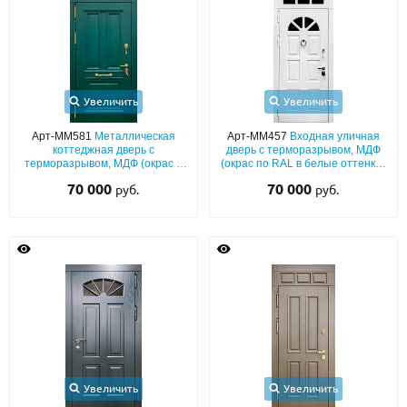
Увеличить
Увеличить
Арт-ММ581
Металлическая
Арт-ММ457
Входная уличная
коттеджная дверь с
дверь с терморазрывом, МДФ
терморазрывом, МДФ (окрас в
(окрас по RAL в белые оттенки)
зелёные оттенки RAL) с
с арочным остеклением,
70 000
70 000
руб.
руб.
багетным раскладом и
фрамугой и кнокером
остекленной фрамугой
Увеличить
Увеличить