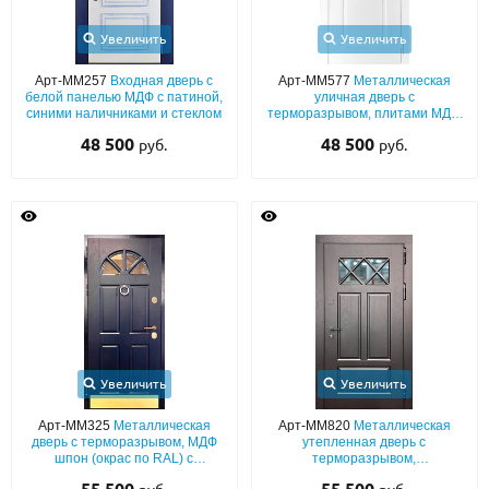
Увеличить
Увеличить
Арт-ММ257
Входная дверь с
Арт-ММ577
Металлическая
белой панелью МДФ с патиной,
уличная дверь с
синими наличниками и стеклом
терморазрывом, плитами МДФ
(белый эмалевый окрас по RAL)
48 500
48 500
руб.
руб.
со стеклом
Увеличить
Увеличить
Арт-ММ325
Металлическая
Арт-ММ820
Металлическая
дверь с терморазрывом, МДФ
утепленная дверь с
шпон (окрас по RAL) с
терморазрывом,
отбойником, кнокером и
шпонированными плитами МДФ