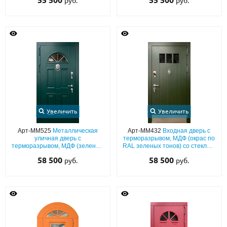
55 500
55 500
руб.
руб.
арочным стеклом
с фрезеровкой и стеклопакетом
Увеличить
Увеличить
Арт-ММ525
Металлическая
Арт-ММ432
Входная дверь с
уличная дверь с
терморазрывом, МДФ (окрас по
терморазрывом, МДФ (зеленый
RAL зеленых тонов) со стеклом,
окрас по RAL) с багетным
кнокером и отбойником
58 500
58 500
руб.
руб.
раскладом, полукруглым
стеклом и хромированным
кнокером