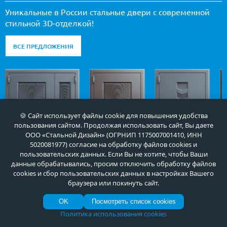
Уникальные в России стальные двери с современной
стильной 3D-отделкой!
ВСЕ ПРЕДЛОЖЕНИЯ
🍪 Сайт использует файлы cookie для повышения удобства
пользования сайтом. Продолжая использовать сайт, Вы даете
ООО «Стальной Дизайн» (ОГРНИП 1175007001410, ИНН
5020081977) согласие на обработку файлов cookies и
пользовательских данных. Если Вы не хотите, чтобы Ваши
данные обрабатывались, просим отключить обработку файлов
cookies и сбор пользовательских данных в настройках Вашего
браузера или покинуть сайт.
Арт-ММ1507
Арт-ММ1534
Арт-ММ1279
OK
Посмотреть список cookies
55 000
35 000
35 000
руб.
руб.
руб.
Политика использования cookies