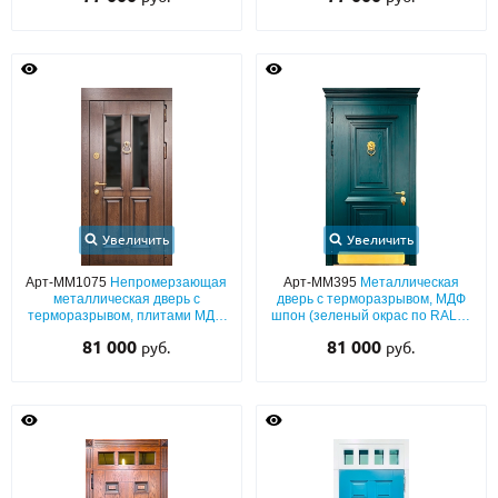
остекленной верхней вставкой
остекленной фрамугой
Увеличить
Увеличить
Арт-ММ1075
Непромерзающая
Арт-ММ395
Металлическая
металлическая дверь с
дверь с терморазрывом, МДФ
терморазрывом, плитами МДФ
шпон (зеленый окрас по RAL) с
со шпоновым покрытием и
багетным раскладом, карнизом,
81 000
81 000
руб.
руб.
багетным оформление,
кнокером и отбойником из
стеклами и кнокером
латуни