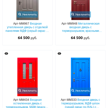
Увеличить
Увеличить
Арт-ММ967
Входная
Арт-ММ948
Металлическая
утепленная дверь с отделкой
входная дверь с
панелями МДФ (серый окрас по
терморазрывом, красными
RAL) с терморазрывом и
плитами МДФ (окрас по RAL) с
64 500
64 500
руб.
руб.
стеклом с импостами
багетным раскладом, ковкой и
фигурным стеклом
Увеличить
Увеличить
Арт-ММ434
Входная
Арт-ММ333
Входная дверь с
остекленная дверь с
терморазрывом, МДФ шпон
терморазрывом, МДФ (красный
(синий окрас по RAL) с