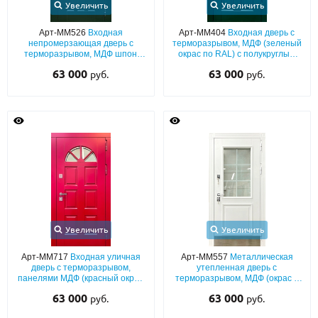
Увеличить
Увеличить
Арт-ММ526
Входная
Арт-ММ404
Входная дверь с
непромерзающая дверь с
терморазрывом, МДФ (зеленый
терморазрывом, МДФ шпон
окрас по RAL) с полукруглым
(темно-зелёный окрас по RAL)
остеклением и кнокером
63 000
63 000
руб.
руб.
со стеклопакетом
Увеличить
Увеличить
Арт-ММ717
Входная уличная
Арт-ММ557
Металлическая
дверь с терморазрывом,
утепленная дверь с
панелями МДФ (красный окрас
терморазрывом, МДФ (окрас в
по RAL) с полукруглым стеклом
белые тона по RAL) с багетом,
63 000
63 000
руб.
руб.
со стеклопакетом и отбойником