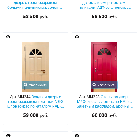
дверь с терморазрывом,
дверь с терморазрывом,
белыми наличниками, зеленым
плитами МДФ со шпоном, с
МДФ (окрас по RAL) и
остеклением и тонкой решеткой
58 500
58 500
руб.
руб.
полукруглым стеклом
Увеличить
Увеличить
Арт-ММ344
Входная дверь с
Арт-ММ323
Стальная дверь
терморазрывом, плитами МДФ
МДФ (красный окрас по RAL) с
шпон (окрас по каталогу RAL) с
багетным раскладом, арочным
арочным стеклом
стеклом и отбойником
59 000
60 000
руб.
руб.