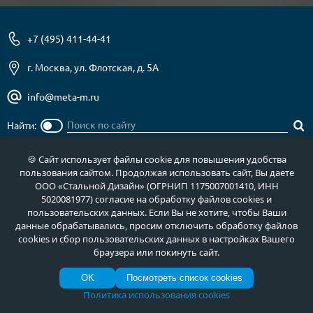
+7 (495) 411-44-41
г. Москва, ул. Флотская, д. 5А
info@meta-m.ru
Найти:
🍪 Сайт использует файлы cookie для повышения удобства
пользования сайтом. Продолжая использовать сайт, Вы даете
ООО «Стальной Дизайн» (ОГРНИП 1175007001410, ИНН
О нас
Услуги
5020081977) согласие на обработку файлов cookies и
Отзывы
Как купить
пользовательских данных. Если Вы не хотите, чтобы Ваши
данные обрабатывались, просим отключить обработку файлов
Полезное
Документы
cookies и сбор пользовательских данных в настройках Вашего
браузера или покинуть сайт.
Новости
Фото продукции
Контакты
Гарантии и возврат
OK
Посмотреть список cookies
Политика использования cookies
Каталог дверей
Двери в дом