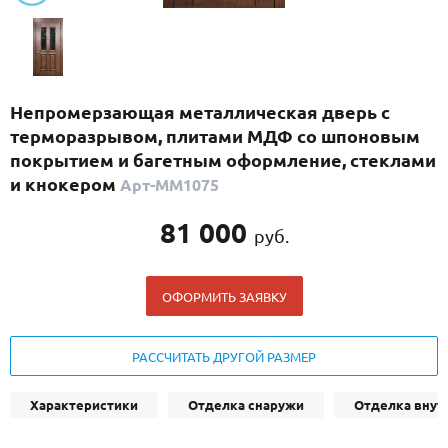
С реечным дизайном
(29)
ПО НАЗНАЧЕНИЮ
ПО ОСОБЕННОСТЯМ
Непромерзающая металлическая дверь с
ПО КОНСТРУКЦИИ
терморазрывом, плитами МДФ со шпоновым
покрытием и багетным оформление, стеклами
и кнокером
Арт-ММ1075
Популярные двери
Двери со скидкой
81 000
руб.
ДВЕРИ С ТЕРМОРАЗРЫВОМ
ОФОРМИТЬ ЗАЯВКУ
ГАЛЕРЕЯ
РАССЧИТАТЬ ДРУГОЙ РАЗМЕР
ОПЛАТА
ДОСТАВКА
Характеристики
Отделка снаружи
Отделка внут
УСТАНОВКА