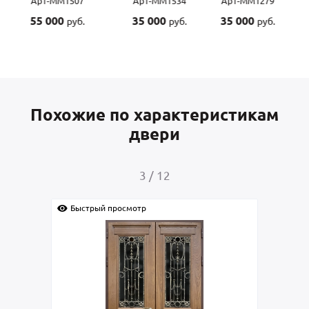
Арт-ММ1507
Арт-ММ1534
Арт-ММ1279
Ар
55 000
35 000
35 000
45
руб.
руб.
руб.
Похожие по характеристикам
двери
4
/
12
Быстрый просмотр
Быстрый просмо