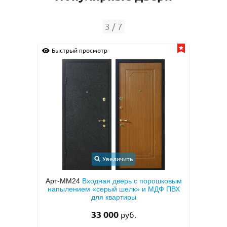
4
/
7
Быстрый просмотр
Быстрый пр
Увеличить
Арт-ММ24
Входная дверь с порошковым
Арт-ММ188
напылением «серый шелк» и МДФ ПВХ
дверь с к
для квартиры
двух сторо
33 000
руб.