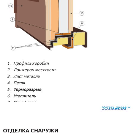
Профиль коробки
Лонжерон жесткости
Лист металла
Петля
Терморазрыв
Утеплитель
Пенофлекс
Читать далее
Пенополистерол
Декоративная панель
Декоративная панель
Резиновый уплотнитель
ОТДЕЛКА СНАРУЖИ