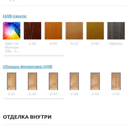
МДФ-панели
Цвет из
L-36
A-30
A-35
A-40
Абрикос
палитры
RAL - на
выбор
Образцы фрезеровки МДФ
С-41
С-42
С-43
С-44
С-46
С-47
ОТДЕЛКА ВНУТРИ