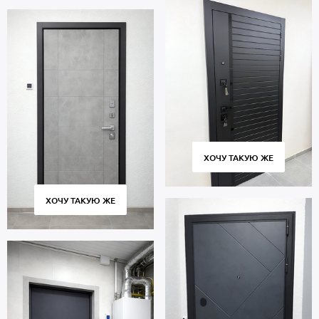
ХОЧУ ТАКУЮ ЖЕ
ХОЧУ ТАКУЮ ЖЕ