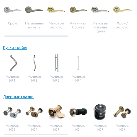
Хром
Пепельный
Матовое
Античная
Матовый
Хром/
никель
золото
бронза
никель/
золото
хром
Ручки-скобы
Модель
Модель
Модель
Модель
№1
№2
№3
№4
Дверные глазки
Модель
Модель
Модель
Модель
Модель
Модель
№1
№2
№3
№4
№5
№6