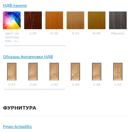
МДФ-панели
Цвет из
L-36
A-30
A-35
A-40
Абрикос
палитры
RAL - на
выбор
Образцы фрезеровки МДФ
С-41
С-42
С-43
С-44
С-46
С-47
ФУРНИТУРА
Ручки Armadillo