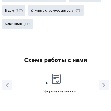
В дом
(797)
Уличные с терморазрывом
(673)
МДФ шпон
(119)
Схема работы с нами
2.
1.
Оформление заявки
Зам
спец