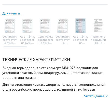
Документы
Сертификат
Сертификат
Сертификат
Сертификат
Сертификат
Перечень
соответствия
соответствия
соответствия
соответствия
соответствия
продукции
на ручки и
на ручки-
на ручки-
на
на
ООО
броненакладки
защелки
защелки
дверные
уплотнители
«УЗК», не
«Armadillo»
«Fuaro»
«Punto»
доводчики
«Schlegel
требующей
«Ajax»
Q-Lon»
сертификаци
ТЕХНИЧЕСКИЕ ХАРАКТЕРИСТИКИ
Входная термодверь со стеклом арт. ММ1075 подходит для
установки в частный дом, квартиру, административное здание,
ресторан или магазин.
Для изготовления каркаса двери используется холоднокатаная
сталь российского производства, толщиной 2 мм. Готовая
конструкция имеет повышенную прочность и взломостойкость.
Читать далее
Отделка снаружи МДФ, внутри МДФ. Выбирайте цвет и тип
покрытия МДФ-панели из образцов на сайте или у замерщика.