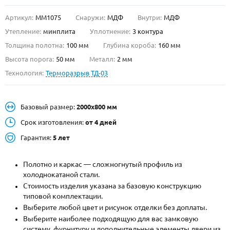
Артикул:
ММ1075
Снаружи:
МДФ
Внутри:
МДФ
О НАС
Утепление:
минплита
Уплотнение:
3 контура
КОНТАКТЫ
Толщина полотна:
100 мм
Глубина короба:
160 мм
Высота порога:
50 мм
Металл:
2 мм
Технология:
Терморазрыв ТД-03
Металлические двери от производителя с доставкой и установкой в
Москве и МО
НАЙТИ:
Базовый размер:
2000х800 мм
ПН-СБ - с 9:00 до 21:00, ВС - до 19:00
Срок изготовления:
от 4 дней
+7 (495) 411-44-41
Гарантия:
5 лет
INFO@META-M.RU
Полотно и каркас — сложногнутый профиль из
холоднокатаной стали.
ЗАПРОСИТЬ РАСЧЕТ
Стоимость изделия указана за базовую конструкцию
типовой комплектации.
Каталог
Распродажа
Как купить
Выберите любой цвет и рисунок отделки без доплаты.
Выберите наиболее подходящую для вас замковую
Записаться на замер
систему, фурнитуру и дополнительные элементы двери из