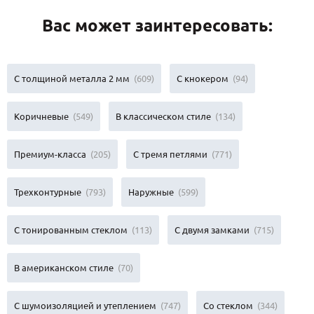
Вас может заинтересовать:
С толщиной металла 2 мм
(609)
С кнокером
(94)
Коричневые
(549)
В классическом стиле
(134)
Премиум-класса
(205)
С тремя петлями
(771)
Трехконтурные
(793)
Наружные
(599)
С тонированным стеклом
(113)
С двумя замками
(715)
В американском стиле
(70)
С шумоизоляцией и утеплением
(747)
Со стеклом
(344)