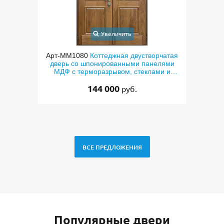
Увеличить
Арт-ММ1080
Коттеджная двустворчатая
Арт-ММ578
Вход
дверь со шпонированными панелями
терморазрывом
МДФ с терморазрывом, стеклами и
коричневыми п
коваными решетками
RAL
144 000
4
руб.
ВСЕ ПРЕДЛОЖЕНИЯ
Популярные двери