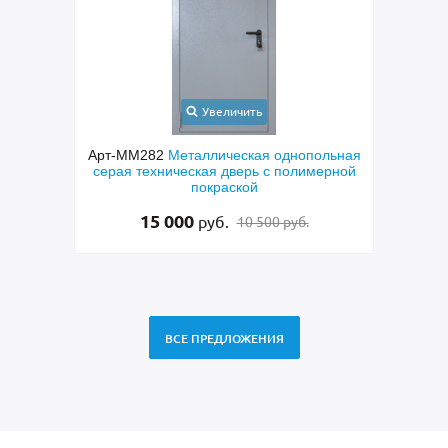
Увеличить
Арт-ММ282
Металлическая однопольная
Ар
серая техническая дверь с полимерной
полуторас
покраской
МДФ коричнев
латунными 
15 000
95 
руб.
10 500 руб.
ВСЕ ПРЕДЛОЖЕНИЯ