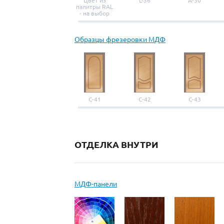
Цвет из
L-36
A-30
палитры RAL
- на выбор
Образцы фрезеровки МДФ
С-41
С-42
С-43
ОТДЕЛКА ВНУТРИ
МДФ-панели