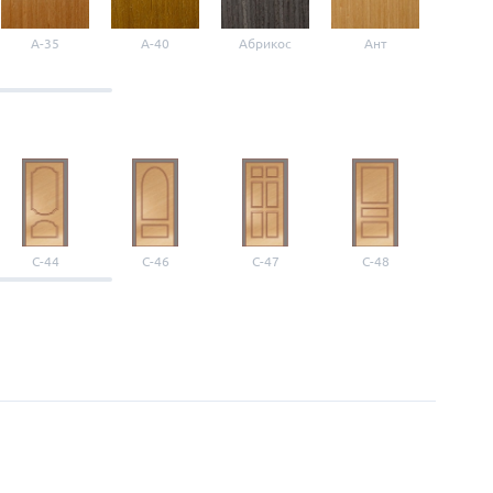
A-35
A-40
Абрикос
Ант
Б-1
С-44
С-46
С-47
С-48
С-4