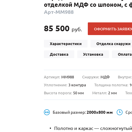
отделкой МДФ со шпоном, с 
С отбойником
203)
(91)
Арт-ММ988
С кнокером
42)
(94)
твенных зданий
С импостами
(93)
(73)
85 500
руб.
ОФОРМИТЬ ЗАЯВК
ина
С карнизом
(49)
(207)
рощитовой
С витражами
(14)
(11)
Характеристики
Отделка снаружи
ые холлы
В современном стиле
(23)
(183)
Доставка
Установка
Оплата
Артикул:
ММ988
Снаружи:
МДФ
Внутри:
Уплотнение:
3 контура
Толщина полотна:
1
Высота порога:
50 мм
Металл:
2 мм
Тех
Базовый размер:
2000х800 мм
Ср
Полотно и каркас — сложногнутый