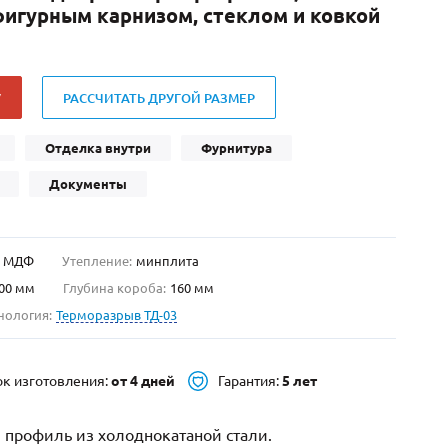
фигурным карнизом, стеклом и ковкой
Нестандартные
(479)
Двустворчатые
(42)
С фрамугой
(265)
У
РАССЧИТАТЬ ДРУГОЙ РАЗМЕР
С внутренним открыванием
(2)
4-го класса защиты
(499)
Отделка внутри
Фурнитура
Полуторапольные
(289)
Документы
МДФ
Утепление:
минплита
00 мм
Глубина короба:
160 мм
нология:
Терморазрыв ТД-03
ок изготовления:
от 4 дней
Гарантия:
5 лет
 профиль из холоднокатаной стали.