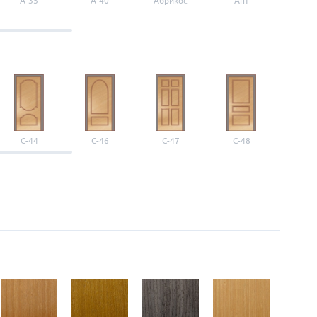
A-35
A-40
Абрикос
Ант
Б-1
С-44
С-46
С-47
С-48
С-4