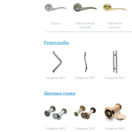
Хром
Пепельный
Матовое
никель
золото
Ручки-скобы
Модель №1
Модель №2
Модель №3
Дверные глазки
Модель №1
Модель №2
Модель №3