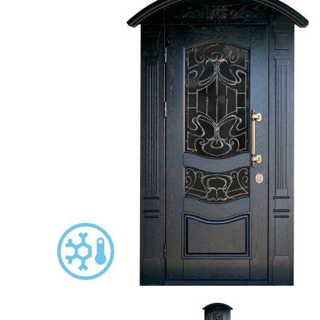
С зеркалом
Для дачи
(13)
(
С выдавленным рисунком
Для бани
(35)
(
С металлобагетом
Для общес
(571)
Белые
Для магаз
(108)
С геометрическим рисунком
Для элект
(46)
С реечным дизайном
В лифтов
(29)