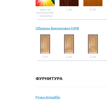
Цвет из
L-36
A-30
палитры RAL
- на выбор
Образцы фрезеровки МДФ
С-41
С-42
С-43
ФУРНИТУРА
Ручки Armadillo