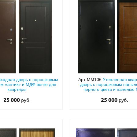
Входная дверь с порошковым
Арт-ММ106
Утепленная ква
м «антик» и МДФ венге для
дверь с порошковым напы
квартиры
черного цвета и панелью
25 000
25 000
руб.
руб.