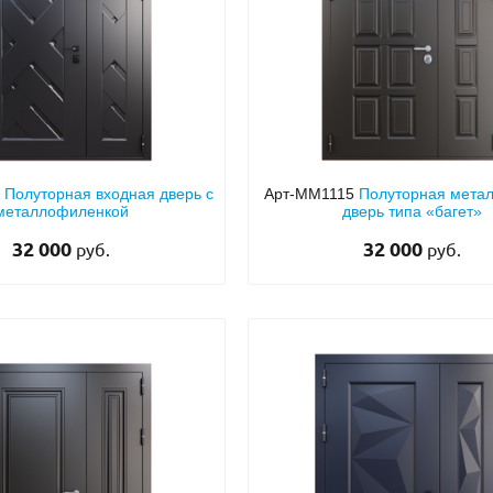
9
Полуторная входная дверь с
Арт-ММ1115
Полуторная мета
металлофиленкой
дверь типа «багет»
32 000
32 000
руб.
руб.