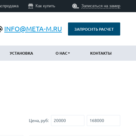
аспродажа
Как купить
Записаться на замер
INFO@META-M.RU
ЗАПРОСИТЬ РАСЧЕТ
УСТАНОВКА
О НАС
КОНТАКТЫ
ПО КОНСТРУКЦИИ
Уличные с терморазрывом
(673)
Противопожарные
(14)
Технические
(34)
С шумоизоляцией и утеплением
(747)
Цена, руб:
Трехконтурные
(793)
Арочные
(43)