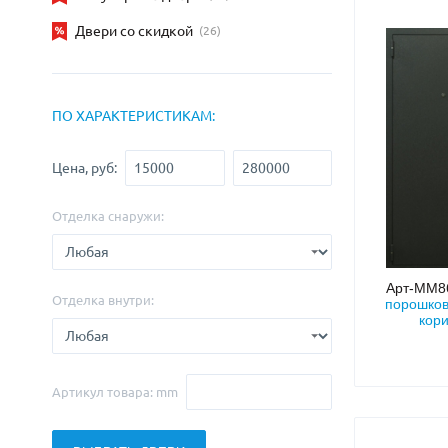
С зеркалом
Для дачи
(13)
(
Двери со скидкой
(26)
С выдавленным рисунком
Для бани
(35)
(
С металлобагетом
Для общес
(571)
Белые
Для магаз
(108)
ПО ХАРАКТЕРИСТИКАМ:
С геометрическим рисунком
Для элект
(46)
С реечным дизайном
В лифтов
(29)
Цена, руб:
Отделка снаружи:
Арт-ММ
Отделка внутри:
порошко
кор
Артикул товара: mm