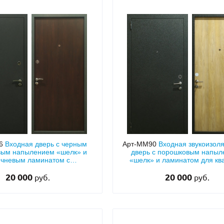
С отбойником
203)
(91)
С кнокером
42)
(94)
твенных зданий
С импостами
(93)
(73)
ина
С карнизом
(49)
(207)
рощитовой
С витражами
(14)
(11)
ые холлы
В современном стиле
(23)
(183)
86
Входная дверь с черным
Арт-ММ90
Входная звукоизол
вым напылением «шелк» и
дверь с порошковым напы
ичневым ламинатом с
«шелк» и ламинатом для кв
теплоизоляцией
20 000
20 000
руб.
руб.