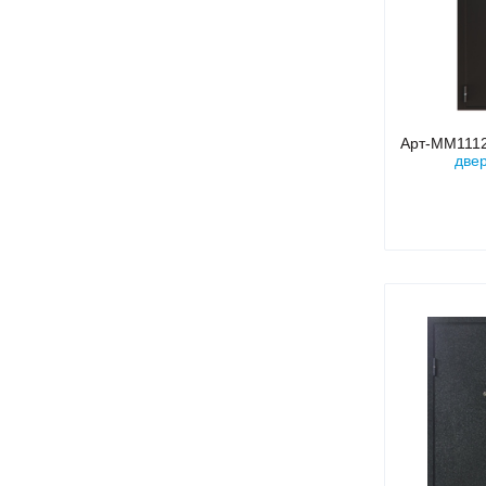
Арт-ММ111
двер