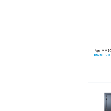
Арт-ММ1
полотном 