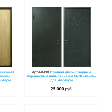
Нестандартные
(479)
Двустворчатые
(42)
С фрамугой
(265)
С внутренним открыванием
(2)
4-го класса защиты
(499)
Полуторапольные
(289)
яционная
Арт-ММ98
Входная дверь с черным
лением
порошковым напылением и МДФ «венге»
артиры
для квартиры
25 000
руб.