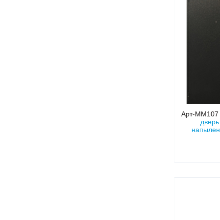
Арт-ММ10
дверь
напылен