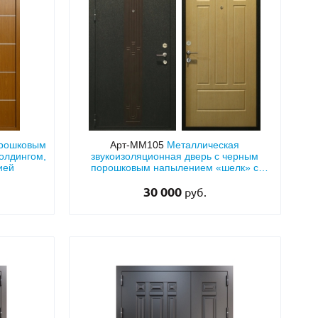
орошковым
Арт-ММ105
Металлическая
олдингом,
звукоизоляционная дверь с черным
ией
порошковым напылением «шелк» с
коричневой вставкой ПВХ и плитой МДФ
30 000
руб.