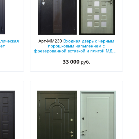
ллическая
Арт-ММ239
Входная дверь с черным
гет
порошковым напылением с
фрезерованной вставкой и плитой МДФ с
квадратными зеркалами
33 000
руб.