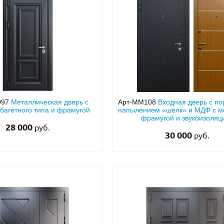
097
Металлическая дверь с
Арт-ММ108
Входная дверь с п
багетного типа и фрамугой
напылением «шелк» и МДФ с м
фрамугой и звукоизоляц
28 000
руб.
30 000
руб.