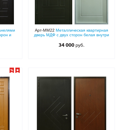
панелями
Арт-ММ22
Металлическая квартирная
орон и
дверь МДФ с двух сторон белая внутри
34 000
руб.