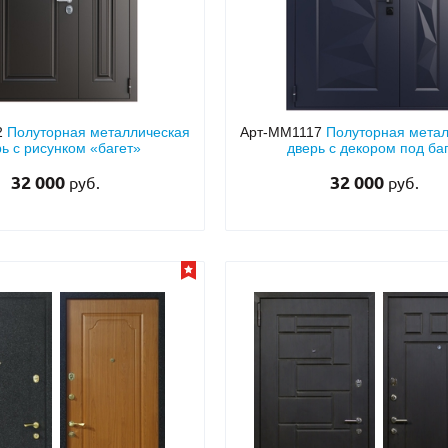
2
Полуторная металлическая
Арт-ММ1117
Полуторная мета
ь с рисунком «багет»
дверь с декором под ба
32 000
32 000
руб.
руб.