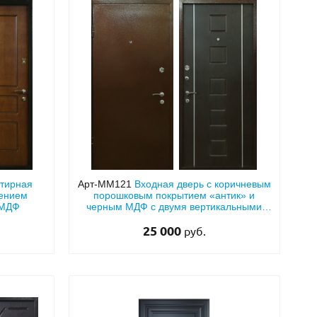
ртирная
Арт-ММ121
Входная дверь с коричневым
лением
порошковым покрытием «антик» и
 МДФ
черным МДФ с двумя вертикальными
молдингами
25 000
руб.