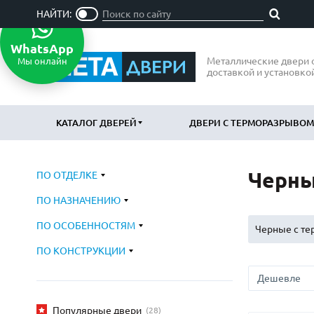
НАЙТИ:
WhatsApp
Металлические двери 
Мы онлайн
доставкой и установко
КАТАЛОГ ДВЕРЕЙ
ДВЕРИ С ТЕРМОРАЗРЫВОМ
Черны
ПО ОТДЕЛКЕ
ПО ОТДЕЛКЕ
ПО НАЗН
ПО НАЗНАЧЕНИЮ
МДФ
В квартир
(865)
Порошковое напыление
В дом
ПО ОСОБЕННОСТЯМ
(715)
(797
Черные с т
Ламинат
В офис
(21)
(47
ПО КОНСТРУКЦИИ
Массив
Подъездн
(52)
МДФ наборный
Парадные
(58)
МДФ шпон
Входные 
(119)
Популярные двери
(28)